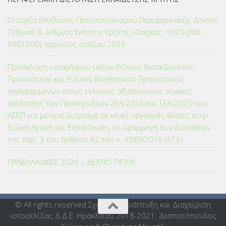
Στοιχεία Εκτέλεσης Προϋπολογισμού Περιφερειακής Δ/νσης
Π/θμιας & Δ/θμιας Εκπ/σης Κρήτης (Φορέας: 1020-206-
9901000) περίοδος Ιουλίου 2026
Πρόσκληση υποψήφιων μελών Ειδικού Εκπαιδευτικού
Προσωπικού και Ειδικού Βοηθητικού Προσωπικού
εγγεγραμμένων στους τελικούς αξιολογικούς πίνακες
κατάταξης των Προκηρύξεων 2ΕΑ/2025 και 1ΕΑ/2025 του
ΑΣΕΠ για μόνιμο διορισμό σε κενές οργανικές θέσεις στην
Ειδική Αγωγή και Εκπαίδευση, σε εφαρμογή των διατάξεων
της παρ. 3 του άρθρου 62 του ν. 4589/2019 (Α΄13)
ΠΑΝΕΛΛΑΔΙΚΕΣ 2026 – ΔΕΛΤΙΟ ΤΥΠΟΥ
© All rights reserved Σχεδίαση, Ανάπτυξη και Διαχείριση
ιστοσελίδας Δ.Δ.Ε. Ηρακλείου 2018-2021: Δεσποτόπουλος