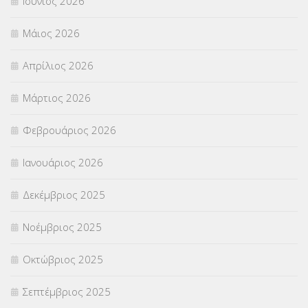
Ιούνιος 2026
ΠΡΟΚΗΡΥΞΕΙΣ
(18)
Μάιος 2026
ΣΕΜΙΝΑΡΙΑ – ΗΜΕΡΙΔΕΣ
(495)
Απρίλιος 2026
ΣΕΠ
(50)
Μάρτιος 2026
ΣΤΕΛΕΧΗ
(360)
Φεβρουάριος 2026
ΣΥΜΒΟΥΛΕΥΤΙΚΟΣ ΣΤΑΘΜΟΣ ΝΕΩΝ
(18)
Ιανουάριος 2026
ΣΥΝΤΑΞΕΙΣ
(12)
Δεκέμβριος 2025
ΣΧΟΛΙΚΟΙ ΣΥΜΒΟΥΛΟΙ
(754)
Νοέμβριος 2025
ΥΠΕΡΑΡΙΘΜΟΙ
(1)
Οκτώβριος 2025
ΥΠΟΤΡΟΦΙΕΣ
(28)
Σεπτέμβριος 2025
ΦΥΣΙΚΗ ΑΓΩΓΗ
(692)