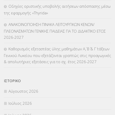
Οδηγίες οριστικής υποβολής αιτήσεων απόσπασης μέσω
ΛΟΙΠΑ
(309)
της εφαρμογής «Thyrida»
ΜΑΘΗΤΕΙΑ
(275)
ΑΝΑΚΟΙΝΟΠΟΙΗΣΗ ΠΙΝΑΚΑ ΛΕΙΤΟΥΡΓΙΚΩΝ ΚΕΝΩΝ/
ΠΛΕΟΝΑΣΜΑΤΩΝ ΓΕΝΙΚΗΣ ΠΑΙΔΕΙΑΣ ΓΙΑ ΤΟ ΔΙΔΑΚΤΙΚΟ ΕΤΟΣ
ΜΕΤΑΘΕΣΕΙΣ-ΤΟΠΟΘΕΤΗΣΕΙΣ ΒΕΛΤΙΩΣΕΙΣ
(319)
2026-2027
ΜΕΤΑΤΑΞΕΙΣ
(87)
Καθορισμός εξεταστέας ύλης μαθημάτων Α΄, Β΄ & Γ΄ τάξεων
Γενικού Λυκείου που εξετάζονται γραπτώς στις προαγωγικές
ΜΕΤΑΦΟΡΑ ΜΑΘΗΤΩΝ
(3)
& απολυτήριες εξετάσεις για το σχ. έτος 2026-2027
ΝΟΜΟΘΕΣΙΑ
(66)
ΟΙΚΟΝΟΜΙΚΑ ΘΕΜΑΤΑ
(73)
ΙΣΤΟΡΙΚΌ
Αύγουστος 2026
Π.Ε.Κ. ΗΡΑΚΛΕΙΟΥ
(12)
Ιούλιος 2026
ΠΑΝΕΛΛΑΔΙΚΕΣ ΕΞΕΤΑΣΕΙΣ
(839)