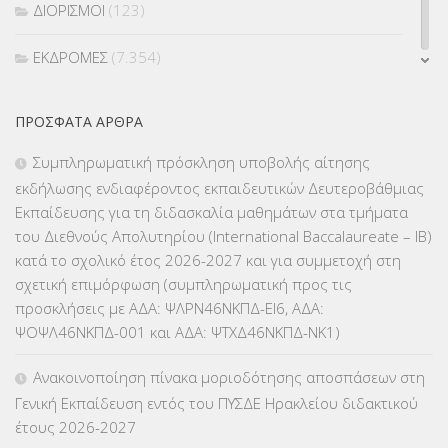
ΔΙΟΡΙΣΜΟΙ
(123)
ΕΚΔΡΟΜΕΣ
(7.354)
ΕΚΠΑΙΔΕΥΤΙΚΑ ΘΕΜΑΤΑ
(2.824)
ΠΡΌΣΦΑΤΑ ΆΡΘΡΑ
ΕΠΑΛ
(366)
Συμπληρωματική πρόσκληση υποβολής αίτησης
εκδήλωσης ενδιαφέροντος εκπαιδευτικών Δευτεροβάθμιας
ΕΠΙΜΟΡΦΩΣΗ Τ.Π.Ε.
(10)
Εκπαίδευσης για τη διδασκαλία μαθημάτων στα τμήματα
του Διεθνούς Απολυτηρίου (International Baccalaureate – IB)
ΕΥΡΩΠΑΪΚΑ ΠΡΟΓΡΑΜΜΑΤΑ
(230)
κατά το σχολικό έτος 2026-2027 και για συμμετοχή στη
σχετική επιμόρφωση (συμπληρωματική προς τις
ΚΕΣΥ
(60)
προσκλήσεις με ΑΔΑ: ΨΛΡΝ46ΝΚΠΔ-ΕΙ6, ΑΔΑ:
ΨΟΨΛ46ΝΚΠΔ-001 και ΑΔΑ: ΨΤΧΔ46ΝΚΠΔ-ΝΚ1)
ΚΕΣΥΠ
(109)
Ανακοινοποίηση πίνακα μοριοδότησης αποσπάσεων στη
ΚΠγ – ΚΡΑΤΙΚΟ ΠΙΣΤΟΠΟΙΗΤΙΚΟ ΓΛΩΣΣΟΜΑΘΕΙΑΣ
(135)
Γενική Εκπαίδευση εντός του ΠΥΣΔΕ Ηρακλείου διδακτικού
έτους 2026-2027
ΚΠπ- ΚΡΑΤΙΚΟ ΠΙΣΤΟΠΟΙΗΤΙΚΟ ΠΛΗΡΟΦΟΡΙΚΗΣ
(12)