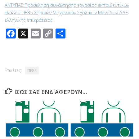
ΑΝΤΥΠΑΣ:Πρόσκληση συνάντησης εργασίας εκπαιδευτικών
κλάδου ΠΕ85 Χημικών Μηχανικών Σχολικών Μονάδων ΔΔΕ
ελληνικής επικράτειας
Facebook
X
Email
Copy
Μοιραστείτε
Link
Ετικέτες:
ΠΕ85
ΊΣΩΣ ΣΑΣ ΕΝΔΙΑΦΈΡΟΥΝ…