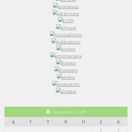
Αύγουστος 2026
Δ
Τ
Τ
Π
Π
Σ
Κ
1
2