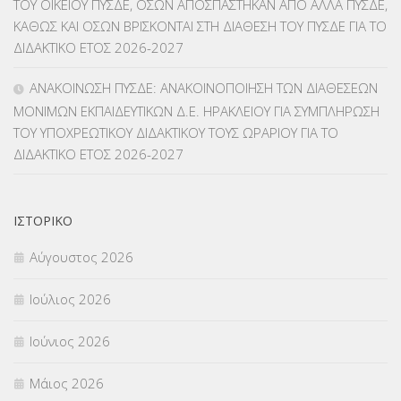
ΤΟΥ ΟΙΚΕΙΟΥ ΠΥΣΔΕ, ΟΣΩΝ ΑΠΟΣΠΑΣΤΗΚΑΝ ΑΠΟ ΑΛΛΑ ΠΥΣΔΕ,
ΚΑΘΩΣ ΚΑΙ ΟΣΩΝ ΒΡΙΣΚΟΝΤΑΙ ΣΤΗ ΔΙΑΘΕΣΗ ΤΟΥ ΠΥΣΔΕ ΓΙΑ ΤΟ
ΜΕΤΑΘΕΣΕΙΣ-ΤΟΠΟΘΕΤΗΣΕΙΣ ΒΕΛΤΙΩΣΕΙΣ
(319)
ΔΙΔΑΚΤΙΚΟ ΕΤΟΣ 2026-2027
ΜΕΤΑΤΑΞΕΙΣ
(87)
ΑΝΑΚΟΙΝΩΣΗ ΠΥΣΔΕ: ΑΝΑΚΟΙΝΟΠΟΙΗΣΗ ΤΩΝ ΔΙΑΘΕΣΕΩΝ
ΜΟΝΙΜΩΝ ΕΚΠΑΙΔΕΥΤΙΚΩΝ Δ.Ε. ΗΡΑΚΛΕΙΟΥ ΓΙΑ ΣΥΜΠΛΗΡΩΣΗ
ΜΕΤΑΦΟΡΑ ΜΑΘΗΤΩΝ
(3)
ΤΟΥ ΥΠΟΧΡΕΩΤΙΚΟΥ ΔΙΔΑΚΤΙΚΟΥ ΤΟΥΣ ΩΡΑΡΙΟΥ ΓΙΑ ΤΟ
ΔΙΔΑΚΤΙΚΟ ΕΤΟΣ 2026-2027
ΝΟΜΟΘΕΣΙΑ
(66)
ΟΙΚΟΝΟΜΙΚΑ ΘΕΜΑΤΑ
(73)
ΙΣΤΟΡΙΚΌ
Π.Ε.Κ. ΗΡΑΚΛΕΙΟΥ
(12)
Αύγουστος 2026
ΠΑΝΕΛΛΑΔΙΚΕΣ ΕΞΕΤΑΣΕΙΣ
(839)
Ιούλιος 2026
ΠΡΟΚΗΡΥΞΕΙΣ
(18)
Ιούνιος 2026
ΣΕΜΙΝΑΡΙΑ – ΗΜΕΡΙΔΕΣ
(495)
Μάιος 2026