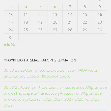
3
4
5
6
7
8
9
10
11
12
13
14
15
16
17
18
19
20
21
22
23
24
25
26
27
28
29
30
31
« Ιούλ
ΥΠΟΥΡΓΕΙΟ ΠΑΙΔΕΙΑΣ ΚΑΙ ΘΡΗΣΚΕΥΜΑΤΩΝ
05-08-26 Συλλυπητήρια ανακοίνωση του ΥΠΑΙΘΑ για την
απώλεια του Θοδωρή Κατσωνόπουλου
05-08-26 Ανάκληση Απόσπασης Εκπαιδευτικού Α/θμιας Εκπ/
σης σε Περιφερειακή Διεύθυνση Α/θμιας και Β/θμιας Εκπ/
σης για τα σχολικά έτη 2026-2027, 2027-2028 και 2028-
2029