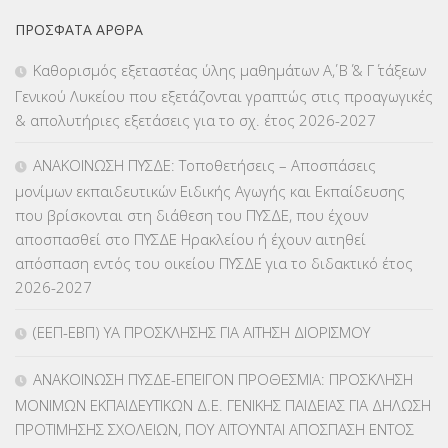
ΕΚΠΑΙΔΕΥΤΙΚΑ ΘΕΜΑΤΑ
(2.823)
ΠΡΌΣΦΑΤΑ ΆΡΘΡΑ
ΕΠΑΛ
(366)
Καθορισμός εξεταστέας ύλης μαθημάτων Α΄, Β΄ & Γ΄ τάξεων
Γενικού Λυκείου που εξετάζονται γραπτώς στις προαγωγικές
ΕΠΙΜΟΡΦΩΣΗ Τ.Π.Ε.
(10)
& απολυτήριες εξετάσεις για το σχ. έτος 2026-2027
ΕΥΡΩΠΑΪΚΑ ΠΡΟΓΡΑΜΜΑΤΑ
(230)
ΑΝΑΚΟΙΝΩΣΗ ΠΥΣΔΕ: Τοποθετήσεις – Αποσπάσεις
μονίμων εκπαιδευτικών Ειδικής Αγωγής και Εκπαίδευσης
ΚΕΣΥ
(60)
που βρίσκονται στη διάθεση του ΠΥΣΔΕ, που έχουν
αποσπασθεί στο ΠΥΣΔΕ Ηρακλείου ή έχουν αιτηθεί
ΚΕΣΥΠ
(109)
απόσπαση εντός του οικείου ΠΥΣΔΕ για το διδακτικό έτος
2026-2027
ΚΠγ – ΚΡΑΤΙΚΟ ΠΙΣΤΟΠΟΙΗΤΙΚΟ ΓΛΩΣΣΟΜΑΘΕΙΑΣ
(135)
(ΕΕΠ-ΕΒΠ) ΥΑ ΠΡΟΣΚΛΗΣΗΣ ΓΙΑ ΑΙΤΗΣΗ ΔΙΟΡΙΣΜΟΥ
ΚΠπ- ΚΡΑΤΙΚΟ ΠΙΣΤΟΠΟΙΗΤΙΚΟ ΠΛΗΡΟΦΟΡΙΚΗΣ
(12)
ΑΝΑΚΟΙΝΩΣΗ ΠΥΣΔΕ-ΕΠΕΙΓΟΝ ΠΡΟΘΕΣΜΙΑ: ΠΡΟΣΚΛΗΣΗ
ΛΟΙΠΑ
(309)
ΜΟΝΙΜΩΝ ΕΚΠΑΙΔΕΥΤΙΚΩΝ Δ.Ε. ΓΕΝΙΚΗΣ ΠΑΙΔΕΙΑΣ ΓΙΑ ΔΗΛΩΣΗ
ΠΡΟΤΙΜΗΣΗΣ ΣΧΟΛΕΙΩΝ, ΠΟΥ ΑΙΤΟΥΝΤΑΙ ΑΠΟΣΠΑΣΗ ΕΝΤΟΣ
ΜΑΘΗΤΕΙΑ
(275)