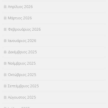
ΣΕΠ
(50)
Απρίλιος 2026
ΣΤΕΛΕΧΗ
(360)
Μάρτιος 2026
ΣΥΜΒΟΥΛΕΥΤΙΚΟΣ ΣΤΑΘΜΟΣ ΝΕΩΝ
(18)
Φεβρουάριος 2026
ΣΥΝΤΑΞΕΙΣ
(12)
Ιανουάριος 2026
ΣΧΟΛΙΚΟΙ ΣΥΜΒΟΥΛΟΙ
(754)
Δεκέμβριος 2025
ΥΠΕΡΑΡΙΘΜΟΙ
(1)
Νοέμβριος 2025
ΥΠΟΤΡΟΦΙΕΣ
(28)
Οκτώβριος 2025
ΦΥΣΙΚΗ ΑΓΩΓΗ
(692)
Σεπτέμβριος 2025
Χωρίς κατηγορία
(55)
Αύγουστος 2025