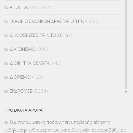
ΑΠΟΣΠΑΣΕΙΣ
(1.072)
ΓΡΑΦΕΙΟ ΣΧΟΛΙΚΩΝ ΔΡΑΣΤΗΡΙΟΤΗΤΩΝ
(695)
ΔΗΜΟΣΙΕΥΣΕΙΣ ΠΡΙΝ ΤΟ 2016
(1)
ΔΙΑΓΩΝΙΣΜΟΙ
(305)
ΔΙΟΙΚΗΤΙΚΑ ΘΕΜΑΤΑ
(443)
ΔΙΟΡΙΣΜΟΙ
(123)
ΕΚΔΡΟΜΕΣ
(7.354)
ΕΚΠΑΙΔΕΥΤΙΚΑ ΘΕΜΑΤΑ
(2.824)
ΠΡΌΣΦΑΤΑ ΆΡΘΡΑ
ΕΠΑΛ
(366)
Συμπληρωματική πρόσκληση υποβολής αίτησης
εκδήλωσης ενδιαφέροντος εκπαιδευτικών Δευτεροβάθμιας
ΕΠΙΜΟΡΦΩΣΗ Τ.Π.Ε.
(10)