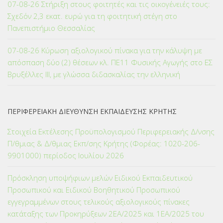
07-08-26 Στήριξη στους φοιτητές και τις οικογένειές τους:
Σχεδόν 2,3 εκατ. ευρώ για τη φοιτητική στέγη στο
Πανεπιστήμιο Θεσσαλίας
07-08-26 Κύρωση αξιολογικού πίνακα για την κάλυψη με
απόσπαση δύο (2) θέσεων κλ. ΠΕ11 Φυσικής Αγωγής στο ΕΣ
Βρυξέλλες ΙΙΙ, με γλώσσα διδασκαλίας την ελληνική
ΠΕΡΙΦΕΡΕΙΑΚΗ ΔΙΕΥΘΥΝΣΗ ΕΚΠΑΙΔΕΥΣΗΣ ΚΡΗΤΗΣ
Στοιχεία Εκτέλεσης Προϋπολογισμού Περιφερειακής Δ/νσης
Π/θμιας & Δ/θμιας Εκπ/σης Κρήτης (Φορέας: 1020-206-
9901000) περίοδος Ιουλίου 2026
Πρόσκληση υποψήφιων μελών Ειδικού Εκπαιδευτικού
Προσωπικού και Ειδικού Βοηθητικού Προσωπικού
εγγεγραμμένων στους τελικούς αξιολογικούς πίνακες
κατάταξης των Προκηρύξεων 2ΕΑ/2025 και 1ΕΑ/2025 του