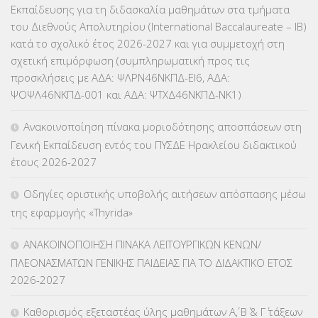
Εκπαίδευσης για τη διδασκαλία μαθημάτων στα τμήματα
του Διεθνούς Απολυτηρίου (International Baccalaureate – IB)
ΕΥΡΩΠΑΪΚΑ ΠΡΟΓΡΑΜΜΑΤΑ
(230)
κατά το σχολικό έτος 2026-2027 και για συμμετοχή στη
σχετική επιμόρφωση (συμπληρωματική προς τις
ΚΕΣΥ
(60)
προσκλήσεις με ΑΔΑ: ΨΛΡΝ46ΝΚΠΔ-ΕΙ6, ΑΔΑ:
ΨΟΨΛ46ΝΚΠΔ-001 και ΑΔΑ: ΨΤΧΔ46ΝΚΠΔ-ΝΚ1)
ΚΕΣΥΠ
(109)
Ανακοινοποίηση πίνακα μοριοδότησης αποσπάσεων στη
ΚΠγ – ΚΡΑΤΙΚΟ ΠΙΣΤΟΠΟΙΗΤΙΚΟ ΓΛΩΣΣΟΜΑΘΕΙΑΣ
(135)
Γενική Εκπαίδευση εντός του ΠΥΣΔΕ Ηρακλείου διδακτικού
έτους 2026-2027
ΚΠπ- ΚΡΑΤΙΚΟ ΠΙΣΤΟΠΟΙΗΤΙΚΟ ΠΛΗΡΟΦΟΡΙΚΗΣ
(12)
Οδηγίες οριστικής υποβολής αιτήσεων απόσπασης μέσω
ΛΟΙΠΑ
(309)
της εφαρμογής «Thyrida»
ΜΑΘΗΤΕΙΑ
(275)
ΑΝΑΚΟΙΝΟΠΟΙΗΣΗ ΠΙΝΑΚΑ ΛΕΙΤΟΥΡΓΙΚΩΝ ΚΕΝΩΝ/
ΠΛΕΟΝΑΣΜΑΤΩΝ ΓΕΝΙΚΗΣ ΠΑΙΔΕΙΑΣ ΓΙΑ ΤΟ ΔΙΔΑΚΤΙΚΟ ΕΤΟΣ
ΜΕΤΑΘΕΣΕΙΣ-ΤΟΠΟΘΕΤΗΣΕΙΣ ΒΕΛΤΙΩΣΕΙΣ
(319)
2026-2027
ΜΕΤΑΤΑΞΕΙΣ
(87)
Καθορισμός εξεταστέας ύλης μαθημάτων Α΄, Β΄ & Γ΄ τάξεων