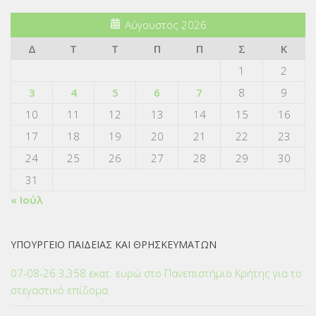
Αύγουστος 2026
Δ
Τ
Τ
Π
Π
Σ
Κ
1
2
3
4
5
6
7
8
9
10
11
12
13
14
15
16
17
18
19
20
21
22
23
24
25
26
27
28
29
30
31
« Ιούλ
ΥΠΟΥΡΓΕΙΟ ΠΑΙΔΕΙΑΣ ΚΑΙ ΘΡΗΣΚΕΥΜΑΤΩΝ
07-08-26 3,358 εκατ. ευρώ στο Πανεπιστήμιο Κρήτης για το
στεγαστικό επίδομα