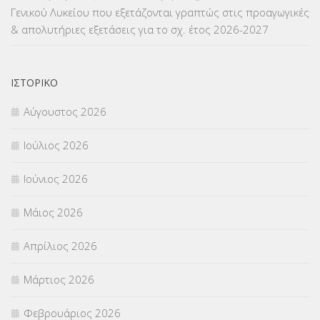
Γενικού Λυκείου που εξετάζονται γραπτώς στις προαγωγικές
ΜΕΤΑΦΟΡΑ ΜΑΘΗΤΩΝ
(3)
& απολυτήριες εξετάσεις για το σχ. έτος 2026-2027
ΝΟΜΟΘΕΣΙΑ
(66)
ΟΙΚΟΝΟΜΙΚΑ ΘΕΜΑΤΑ
(73)
ΙΣΤΟΡΙΚΌ
Αύγουστος 2026
Π.Ε.Κ. ΗΡΑΚΛΕΙΟΥ
(12)
Ιούλιος 2026
ΠΑΝΕΛΛΑΔΙΚΕΣ ΕΞΕΤΑΣΕΙΣ
(839)
Ιούνιος 2026
ΠΡΟΚΗΡΥΞΕΙΣ
(18)
Μάιος 2026
ΣΕΜΙΝΑΡΙΑ – ΗΜΕΡΙΔΕΣ
(495)
Απρίλιος 2026
ΣΕΠ
(50)
Μάρτιος 2026
ΣΤΕΛΕΧΗ
(360)
Φεβρουάριος 2026
ΣΥΜΒΟΥΛΕΥΤΙΚΟΣ ΣΤΑΘΜΟΣ ΝΕΩΝ
(18)