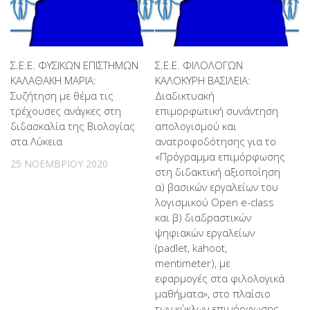
Σ.Ε.Ε. ΦΥΣΙΚΩΝ ΕΠΙΣΤΗΜΩΝ
Σ.Ε.Ε. ΦΙΛΟΛΟΓΩΝ
ΚΑΛΑΘΑΚΗ ΜΑΡΙΑ:
ΚΑΛΟΚΥΡΗ ΒΑΣΙΛΕΙΑ:
Συζήτηση με θέμα τις
Διαδικτυακή
τρέχουσες ανάγκες στη
επιμορφωτική συνάντηση
διδασκαλία της Βιολογίας
απολογισμού και
στα Λύκεια
ανατροφοδότησης για το
«Πρόγραμμα επιμόρφωσης
25 ΝΟΕΜΒΡΊΟΥ 2020
στη διδακτική αξιοποίηση
α) βασικών εργαλείων του
λογισμικού Open e-class
και β) διαδραστικών
ψηφιακών εργαλείων
(padlet, kahoot,
mentimeter), με
εφαρμογές στα φιλολογικά
μαθήματα», στο πλαίσιο
των κύκλων επιμόρφωσης