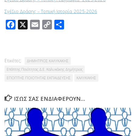
Σχέδιο Δράσης – Τοπική Ιστορία_2025-2026
Facebook
X
Email
Copy
Μοιραστείτε
Link
Ετικέτες:
ΔΗΜΗΤΡΙΟΣ ΚΑΛΥΚΑΚΗΣ
Επόπτης Ποιότητας Δ.Ε. Καλυκάκης Δημήτριος
ΕΠΟΠΤΗΣ ΠΟΙΟΤΗΤΑΣ ΕΚΠΑΙΔΕΥΣΗΣ
ΚΑΛΥΚΑΚΗΣ
ΊΣΩΣ ΣΑΣ ΕΝΔΙΑΦΈΡΟΥΝ…