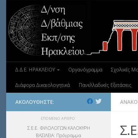
Δ.Δ.Ε. ΗΡΑΚΛΕΙΟΥ
Οργανόγραμμα
Σχολικές Μ
Διάφορα Δικαιολογητικά
Πανελλαδικές Εξετάσεις
ΑΚΟΛΟΥΘΉΣΤΕ:
ΑΝΑΚΟ
ΕΠΌΜΕΝΟ ΆΡΘΡΟ
Σ.
Σ.Ε.Ε. ΦΙΛΟΛΟΓΩΝ ΚΑΛΟΚΥΡΗ
ΒΑΣΙΛΕΙΑ: Πρόγραμμα