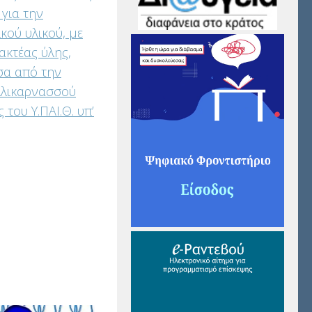
 για την
κού υλικού, με
ακτέας ύλης,
σα από την
 Αλικαρνασσού
του Υ.ΠΑΙ.Θ. υπ’