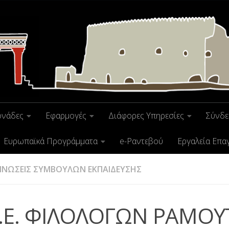
ονάδες
Εφαρμογές
Διάφορες Υπηρεσίες
Σύνδε
Ευρωπαϊκά Προγράμματα
e-Ραντεβού
Εργαλεία Επα
ΙΝΩΣΕΙΣ ΣΥΜΒΟΥΛΩΝ ΕΚΠΑΙΔΕΥΣΗΣ
Ε.Ε. ΦΙΛΟΛΟΓΩΝ ΡΑΜΟ