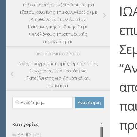
τηλεσυναντήσεων (διαθεσιμότητα
ΙΩ
εξατομικευμένης επικοινωνίας) α) με
Διευθύνσεις Γυμν-Λυκείων
επ
Παιδαγωγικής ευθύνης β) με
Φιλολόγους επιστημονικής
αρμοδιότητας
Σε
ΠΡΟΗΓΟΎΜΕΝΟ ΆΡΘΡΟ
“Α
Νέος Προγραμματισμός Ωραρίου της
Σύγχρονης Εξ Αποστάσεως
Εκπαίδευσης για Δημοτικά και
απ
Γυμνάσια
πα
Αναζήτηση
για:
πρ
Κατηγορίες
ΑΔΕΙΕΣ
(75)