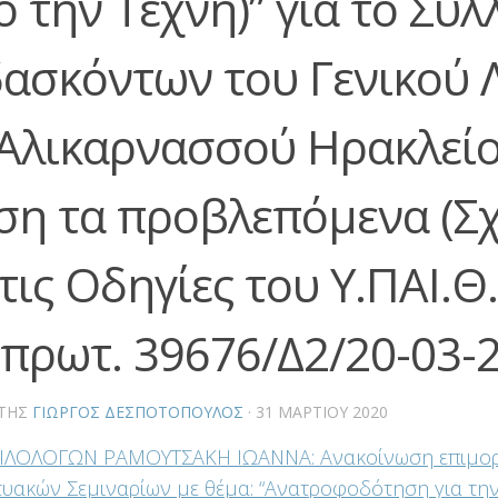
ό την Τέχνη)” για το Σύλ
δασκόντων του Γενικού 
 Αλικαρνασσού Ηρακλείο
ση τα προβλεπόμενα (Σχ
τις Οδηγίες του Υ.ΠΑΙ.Θ.
.πρωτ. 39676/Δ2/20-03-
ΤΗΣ
ΓΙΏΡΓΟΣ ΔΕΣΠΟΤΌΠΟΥΛΟΣ
·
31 ΜΑΡΤΊΟΥ 2020
 ΦΙΛΟΛΟΓΩΝ ΡΑΜΟΥΤΣΑΚΗ ΙΩΑΝΝΑ: Ανακοίνωση επιμο
τυακών Σεμιναρίων με θέμα: “Ανατροφοδότηση για τη