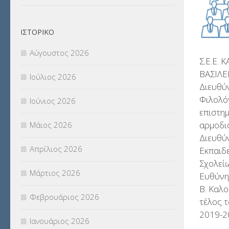
ΟΙΚΟΝΟΜΙΚΑ ΘΕΜΑΤΑ
(73)
ΙΣΤΟΡΙΚΌ
Π.Ε.Κ. ΗΡΑΚΛΕΙΟΥ
(12)
Αύγουστος 2026
Σ.Ε.Ε.
ΠΑΝΕΛΛΑΔΙΚΕΣ ΕΞΕΤΑΣΕΙΣ
(839)
ΒΑΣΙΛΕ
Ιούλιος 2026
Διευθύν
ΠΡΟΚΗΡΥΞΕΙΣ
(18)
Φιλολό
Ιούνιος 2026
επιστη
ΣΕΜΙΝΑΡΙΑ – ΗΜΕΡΙΔΕΣ
(495)
αρμοδι
Μάιος 2026
Διευθύν
ΣΕΠ
(50)
Απρίλιος 2026
Εκπαιδ
Σχολεί
ΣΤΕΛΕΧΗ
(360)
Μάρτιος 2026
Ευθύνη
ΣΥΜΒΟΥΛΕΥΤΙΚΟΣ ΣΤΑΘΜΟΣ ΝΕΩΝ
Β. Καλο
Φεβρουάριος 2026
τέλος τ
(18)
2019-2
Ιανουάριος 2026
ΣΥΝΤΑΞΕΙΣ
(12)