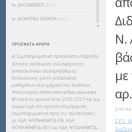
απ
ΔΙΑΓΩΝΙΣΜΟΙ
(305)
Δι
ΔΙΟΙΚΗΤΙΚΑ ΘΕΜΑΤΑ
(443)
ΔΙΟΡΙΣΜΟΙ
(123)
Ν.
ΠΡΌΣΦΑΤΑ ΆΡΘΡΑ
ΕΚΔΡΟΜΕΣ
(7.354)
βά
Συμπληρωματική πρόσκληση υποβολής
ΕΚΠΑΙΔΕΥΤΙΚΑ ΘΕΜΑΤΑ
(2.824)
αίτησης εκδήλωσης ενδιαφέροντος
με 
εκπαιδευτικών Δευτεροβάθμιας
ΕΠΑΛ
(366)
Εκπαίδευσης για τη διδασκαλία
μαθημάτων στα τμήματα του Διεθνούς
ΕΠΙΜΟΡΦΩΣΗ Τ.Π.Ε.
(10)
αρ
Απολυτηρίου (International Baccalaureate –
IB) κατά το σχολικό έτος 2026-2027 και για
ΕΥΡΩΠΑΪΚΑ ΠΡΟΓΡΑΜΜΑΤΑ
(230)
συμμετοχή στη σχετική επιμόρφωση
ΣΥΝΤΆΚ
(συμπληρωματική προς τις προσκλήσεις
ΚΕΣΥ
(60)
με ΑΔΑ: ΨΛΡΝ46ΝΚΠΔ-ΕΙ6, ΑΔΑ:
Σ.Ε.Ε.
ΨΟΨΛ46ΝΚΠΔ-001 και ΑΔΑ: ΨΤΧΔ46ΝΚΠΔ-
διαδικ
ΚΕΣΥΠ
(109)