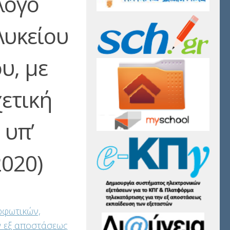
λογο
Λυκείου
υ, με
ετική
 υπ’
2020)
ρφωτικών,
ν εξ αποστάσεως