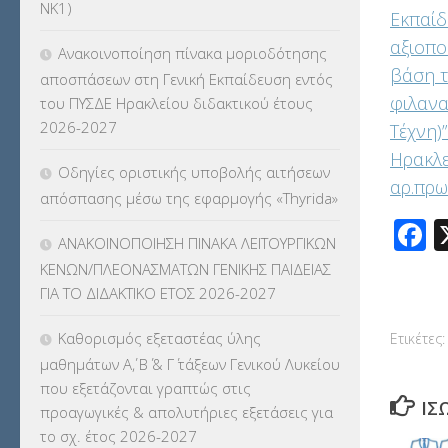
ΝΚ1)
Εκπαίδ
ΚΠγ – ΚΡΑΤΙΚΟ ΠΙΣΤΟΠΟΙΗΤΙΚΟ
αξιοπο
Ανακοινοποίηση πίνακα μοριοδότησης
ΓΛΩΣΣΟΜΑΘΕΙΑΣ
(135)
βάση τ
αποσπάσεων στη Γενική Εκπαίδευση εντός
φιλανα
του ΠΥΣΔΕ Ηρακλείου διδακτικού έτους
ΚΠπ- ΚΡΑΤΙΚΟ ΠΙΣΤΟΠΟΙΗΤΙΚΟ
2026-2027
Τέχνη)
ΠΛΗΡΟΦΟΡΙΚΗΣ
(12)
Ηρακλε
Οδηγίες οριστικής υποβολής αιτήσεων
ΛΟΙΠΑ
(309)
αρ.πρω
απόσπασης μέσω της εφαρμογής «Thyrida»
F
ΜΑΘΗΤΕΙΑ
(275)
ΑΝΑΚΟΙΝΟΠΟΙΗΣΗ ΠΙΝΑΚΑ ΛΕΙΤΟΥΡΓΙΚΩΝ
ΚΕΝΩΝ/ΠΛΕΟΝΑΣΜΑΤΩΝ ΓΕΝΙΚΗΣ ΠΑΙΔΕΙΑΣ
ΜΕΤΑΘΕΣΕΙΣ-ΤΟΠΟΘΕΤΗΣΕΙΣ
ΓΙΑ ΤΟ ΔΙΔΑΚΤΙΚΟ ΕΤΟΣ 2026-2027
ΒΕΛΤΙΩΣΕΙΣ
(319)
Καθορισμός εξεταστέας ύλης
Ετικέτες:
ΜΕΤΑΤΑΞΕΙΣ
(87)
μαθημάτων Α΄, Β΄ & Γ΄ τάξεων Γενικού Λυκείου
που εξετάζονται γραπτώς στις
ΜΕΤΑΦΟΡΑ ΜΑΘΗΤΩΝ
(3)
ΊΣ
προαγωγικές & απολυτήριες εξετάσεις για
το σχ. έτος 2026-2027
ΝΟΜΟΘΕΣΙΑ
(66)