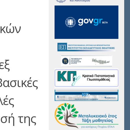
ακών
εξ
Βασικές
λές
ησή της