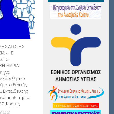
ΔΙΚΗΣ ΑΓΩΓΗΣ
ΞΙΑΚΗΣ
ΥΣΗΣ
ΚΗ ΜΑΡΙΑ:
η για
νο βοηθητικό
θέματα Ειδικής
ι Εκπαίδευσης
ακό αποθετήριο
Ε.Σ. Κρήτης
Υ 2021