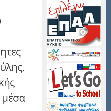
ύ
ητες
ύλης,
κής
 μέσα