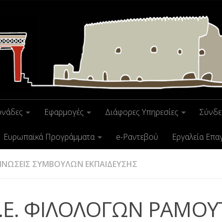
ονάδες
Εφαρμογές
Διάφορες Υπηρεσίες
Σύνδε
Ευρωπαϊκά Προγράμματα
e-Ραντεβού
Εργαλεία Επα
ΙΝΩΣΕΙΣ ΣΥΜΒΟΥΛΩΝ ΕΚΠΑΙΔΕΥΣΗΣ
Ε.Ε. ΦΙΛΟΛΟΓΩΝ ΡΑΜΟ