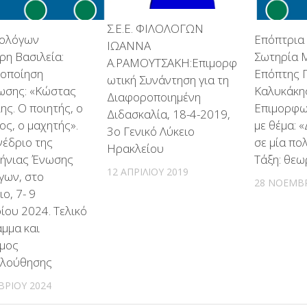
Σ.Ε.Ε. ΦΙΛΟΛΟΓΩΝ
λολόγων
Επόπτρια 
ΙΩΑΝΝΑ
ρη Βασιλεία:
Σωτηρία 
Α.ΡΑΜΟΥΤΣΑΚΗ:Επιμορφ
ροποίηση
Επόπτης Π
ωτική Συνάντηση για τη
ωσης: «Κώστας
Καλυκάκης
Διαφοροποιημένη
ς. Ο ποιητής, ο
Επιμορφω
Διδασκαλία, 18-4-2019,
ς, ο μαχητής».
με θέμα: 
3ο Γενικό Λύκειο
νέδριο της
σε μία πο
Ηρακλείου
ήνιας Ένωσης
Τάξη: θεω
12 ΑΠΡΙΛΊΟΥ 2019
γων, στο
28 ΝΟΕΜΒΡ
ο, 7- 9
ίου 2024. Τελικό
μμα και
μος
λούθησης
ΒΡΊΟΥ 2024