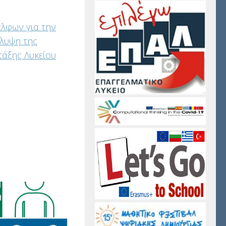
λφων για την
άλυψη της
τάξης Λυκείου