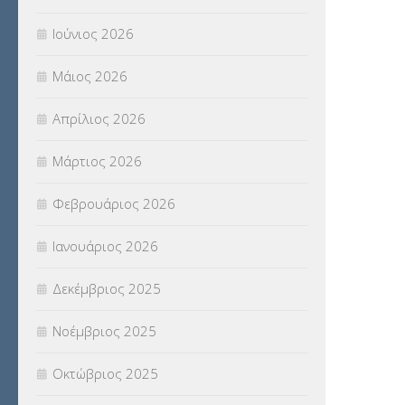
ΣΕΜΙΝΑΡΙΑ – ΗΜΕΡΙΔΕΣ
(495)
Ιούνιος 2026
ΣΕΠ
(50)
Μάιος 2026
ΣΤΕΛΕΧΗ
(360)
Απρίλιος 2026
ΣΥΜΒΟΥΛΕΥΤΙΚΟΣ ΣΤΑΘΜΟΣ ΝΕΩΝ
Μάρτιος 2026
(18)
Φεβρουάριος 2026
ΣΥΝΤΑΞΕΙΣ
(12)
Ιανουάριος 2026
ΣΧΟΛΙΚΟΙ ΣΥΜΒΟΥΛΟΙ
(754)
Δεκέμβριος 2025
ΥΠΕΡΑΡΙΘΜΟΙ
(1)
Νοέμβριος 2025
ΥΠΟΤΡΟΦΙΕΣ
(28)
Οκτώβριος 2025
ΦΥΣΙΚΗ ΑΓΩΓΗ
(692)