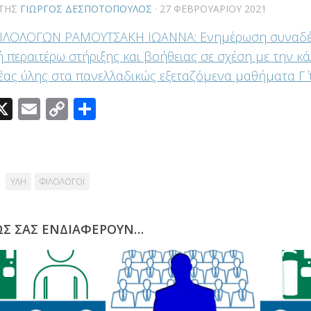
ΤΗΣ
ΓΙΏΡΓΟΣ ΔΕΣΠΟΤΌΠΟΥΛΟΣ
·
27 ΦΕΒΡΟΥΑΡΊΟΥ 2021
 ΦΙΛΟΛΟΓΩΝ ΡΑΜΟΥΤΣΑΚΗ ΙΩΑΝΝΑ: Ενημέρωση συναδέ
 περαιτέρω στήριξης και βοήθειας σε σχέση με την κ
έας ύλης στα πανελλαδικώς εξεταζόμενα μαθήματα Γ΄ 
acebook
X
Email
Copy
Μοιραστείτε
Link
ΥΛΗ
ΦΙΛΟΛΟΓΟΙ
ΩΣ ΣΑΣ ΕΝΔΙΑΦΈΡΟΥΝ…