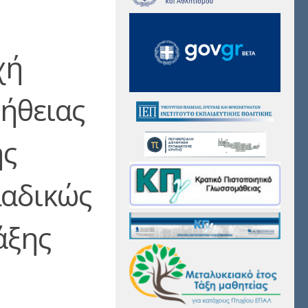
χή
οήθειας
ης
λαδικώς
άξης