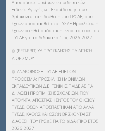
Αποσπάσεις μονίμων εκπαιδευτικών
Ειδικής Αγωγής και Εκπαίδευσης που
ΕΠΑΛ
(366)
βρίσκονται στη διάθεση του ΠΥΣΔΕ, που
έχουν αποσπασθεί στο ΠΥΣΔΕ Ηρακλείου ή
ΕΠΙΜΟΡΦΩΣΗ Τ.Π.Ε.
(10)
έχουν αιτηθεί απόσπαση εντός του οικείου
ΠΥΣΔΕ για το διδακτικό έτος 2026-2027
ΕΥΡΩΠΑΪΚΑ ΠΡΟΓΡΑΜΜΑΤΑ
(230)
(ΕΕΠ-ΕΒΠ) ΥΑ ΠΡΟΣΚΛΗΣΗΣ ΓΙΑ ΑΙΤΗΣΗ
ΚΕΣΥ
(60)
ΔΙΟΡΙΣΜΟΥ
ΚΕΣΥΠ
(109)
ΑΝΑΚΟΙΝΩΣΗ ΠΥΣΔΕ-ΕΠΕΙΓΟΝ
ΠΡΟΘΕΣΜΙΑ: ΠΡΟΣΚΛΗΣΗ ΜΟΝΙΜΩΝ
ΚΠγ – ΚΡΑΤΙΚΟ ΠΙΣΤΟΠΟΙΗΤΙΚΟ
ΕΚΠΑΙΔΕΥΤΙΚΩΝ Δ.Ε. ΓΕΝΙΚΗΣ ΠΑΙΔΕΙΑΣ ΓΙΑ
ΓΛΩΣΣΟΜΑΘΕΙΑΣ
(135)
ΔΗΛΩΣΗ ΠΡΟΤΙΜΗΣΗΣ ΣΧΟΛΕΙΩΝ, ΠΟΥ
ΑΙΤΟΥΝΤΑΙ ΑΠΟΣΠΑΣΗ ΕΝΤΟΣ ΤΟΥ ΟΙΚΕΙΟΥ
ΚΠπ- ΚΡΑΤΙΚΟ ΠΙΣΤΟΠΟΙΗΤΙΚΟ
ΠΥΣΔΕ, ΟΣΩΝ ΑΠΟΣΠΑΣΤΗΚΑΝ ΑΠΟ ΑΛΛΑ
ΠΛΗΡΟΦΟΡΙΚΗΣ
(12)
ΠΥΣΔΕ, ΚΑΘΩΣ ΚΑΙ ΟΣΩΝ ΒΡΙΣΚΟΝΤΑΙ ΣΤΗ
ΔΙΑΘΕΣΗ ΤΟΥ ΠΥΣΔΕ ΓΙΑ ΤΟ ΔΙΔΑΚΤΙΚΟ ΕΤΟΣ
ΛΟΙΠΑ
(309)
2026-2027