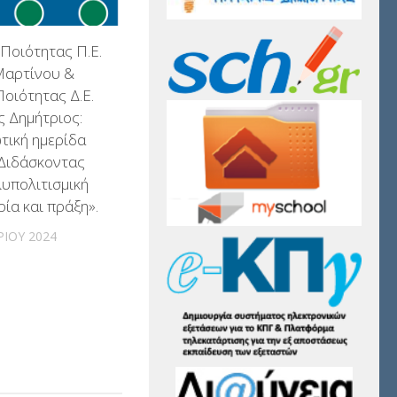
Ποιότητας Π.Ε.
Μαρτίνου &
οιότητας Δ.Ε.
 Δημήτριος:
τική ημερίδα
«Διδάσκοντας
λυπολιτισμική
ρία και πράξη».
ΊΟΥ 2024