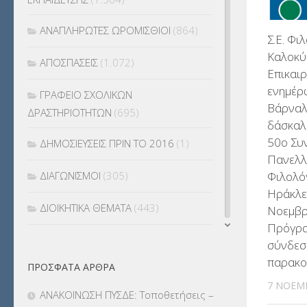
ΑΝΑΠΛΗΡΩΤΕΣ ΩΡΟΜΙΣΘΙΟΙ
(864)
Σ.Ε. Φι
Καλοκύ
ΑΠΟΣΠΑΣΕΙΣ
(1.072)
Επικαι
ενημέρ
ΓΡΑΦΕΙΟ ΣΧΟΛΙΚΩΝ
Βάρναλη
ΔΡΑΣΤΗΡΙΟΤΗΤΩΝ
(695)
δάσκαλο
50ο Συ
ΔΗΜΟΣΙΕΥΣΕΙΣ ΠΡΙΝ ΤΟ 2016
(1)
Πανελλ
Φιλολό
ΔΙΑΓΩΝΙΣΜΟΙ
(305)
Ηράκλει
ΔΙΟΙΚΗΤΙΚΑ ΘΕΜΑΤΑ
(443)
Νοεμβρ
Πρόγρα
ΔΙΟΡΙΣΜΟΙ
(123)
σύνδεσ
παρακο
ΠΡΌΣΦΑΤΑ ΆΡΘΡΑ
ΕΚΔΡΟΜΕΣ
(7.354)
7 ΝΟΕΜ
ΑΝΑΚΟΙΝΩΣΗ ΠΥΣΔΕ: Τοποθετήσεις –
ΕΚΠΑΙΔΕΥΤΙΚΑ ΘΕΜΑΤΑ
(2.822)