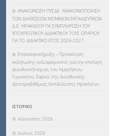
ΜΑΘΗΤΕΙΑ
(275)
ΑΝΑΚΟΙΝΩΣΗ ΠΥΣΔΕ: ΑΝΑΚΟΙΝΟΠΟΙΗΣΗ
ΤΩΝ ΔΙΑΘΕΣΕΩΝ ΜΟΝΙΜΩΝ ΕΚΠΑΙΔΕΥΤΙΚΩΝ
ΜΕΤΑΘΕΣΕΙΣ-ΤΟΠΟΘΕΤΗΣΕΙΣ
Δ.Ε. ΗΡΑΚΛΕΙΟΥ ΓΙΑ ΣΥΜΠΛΗΡΩΣΗ ΤΟΥ
ΒΕΛΤΙΩΣΕΙΣ
(319)
ΥΠΟΧΡΕΩΤΙΚΟΥ ΔΙΔΑΚΤΙΚΟΥ ΤΟΥΣ ΩΡΑΡΙΟΥ
ΓΙΑ ΤΟ ΔΙΔΑΚΤΙΚΟ ΕΤΟΣ 2026-2027
ΜΕΤΑΤΑΞΕΙΣ
(87)
Επαναπροκήρυξη – Πρόσκληση
ΜΕΤΑΦΟΡΑ ΜΑΘΗΤΩΝ
(3)
εκδήλωσης ενδιαφέροντος για την επιλογή
Διευθυντή/ντριας του Ημερήσιου
ΝΟΜΟΘΕΣΙΑ
(66)
Γυμνασίου Ζαρού, της Διεύθυνσης
Δευτεροβάθμιας Εκπαίδευσης Ηρακλείου
ΟΙΚΟΝΟΜΙΚΑ ΘΕΜΑΤΑ
(73)
Π.Ε.Κ. ΗΡΑΚΛΕΙΟΥ
(12)
ΙΣΤΟΡΙΚΌ
ΠΑΝΕΛΛΑΔΙΚΕΣ ΕΞΕΤΑΣΕΙΣ
(839)
Αύγουστος 2026
ΠΡΟΚΗΡΥΞΕΙΣ
(18)
Ιούλιος 2026