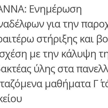
ΑΝΝΑ: Ενημέρωση
ναδέλφων για την παρο
ραιτέρω στήριξης και β
 σχέση με την κάλυψη τ
δακτέας ύλης στα πανελ
εταζόμενα μαθήματα Γ΄ τ
κείου