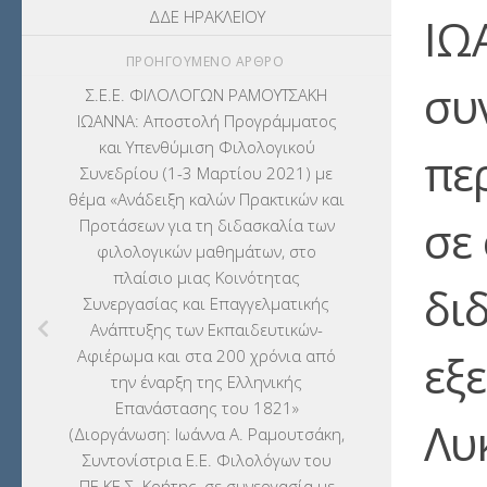
ΔΔΕ ΗΡΑΚΛΕΙΟΥ
ΙΩ
ΠΡΟΗΓΟΎΜΕΝΟ ΆΡΘΡΟ
συ
Σ.Ε.Ε. ΦΙΛΟΛΟΓΩΝ ΡΑΜΟΥΤΣΑΚΗ
ΙΩΑΝΝΑ: Αποστολή Προγράμματος
και Υπενθύμιση Φιλολογικού
πε
Συνεδρίου (1-3 Μαρτίου 2021) με
θέμα «Ανάδειξη καλών Πρακτικών και
σε
Προτάσεων για τη διδασκαλία των
φιλολογικών μαθημάτων, στο
πλαίσιο μιας Κοινότητας
δι
Συνεργασίας και Επαγγελματικής
Ανάπτυξης των Εκπαιδευτικών-
Αφιέρωμα και στα 200 χρόνια από
εξ
την έναρξη της Ελληνικής
Επανάστασης του 1821»
Λυ
(Διοργάνωση: Ιωάννα Α. Ραμουτσάκη,
Συντονίστρια Ε.Ε. Φιλολόγων του
ΠΕ.ΚΕ.Σ. Κρήτης, σε συνεργασία με