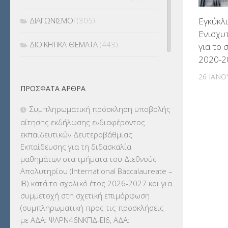
Εγκύκλι
ΔΙΑΓΩΝΙΣΜΟΙ
(305)
Ενισχυ
ΔΙΟΙΚΗΤΙΚΑ ΘΕΜΑΤΑ
(443)
για το 
2020-2
ΔΙΟΡΙΣΜΟΙ
(123)
26 ΙΑΝΟ
ΠΡΌΣΦΑΤΑ ΆΡΘΡΑ
ΕΚΔΡΟΜΕΣ
(7.354)
Συμπληρωματική πρόσκληση υποβολής
ΕΚΠΑΙΔΕΥΤΙΚΑ ΘΕΜΑΤΑ
(2.824)
αίτησης εκδήλωσης ενδιαφέροντος
εκπαιδευτικών Δευτεροβάθμιας
ΕΠΑΛ
(366)
Εκπαίδευσης για τη διδασκαλία
μαθημάτων στα τμήματα του Διεθνούς
ΕΠΙΜΟΡΦΩΣΗ Τ.Π.Ε.
(10)
Απολυτηρίου (International Baccalaureate –
IB) κατά το σχολικό έτος 2026-2027 και για
ΕΥΡΩΠΑΪΚΑ ΠΡΟΓΡΑΜΜΑΤΑ
(230)
συμμετοχή στη σχετική επιμόρφωση
(συμπληρωματική προς τις προσκλήσεις
ΚΕΣΥ
(60)
με ΑΔΑ: ΨΛΡΝ46ΝΚΠΔ-ΕΙ6, ΑΔΑ: