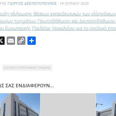
ΤΗΣ
ΓΙΏΡΓΟΣ ΔΕΣΠΟΤΌΠΟΥΛΟΣ
·
19 ΙΟΥΝΊΟΥ 2020
υξη πλήρωσης θέσεων εκπαιδευτικών των ελληνόφων
φωνων τμημάτων Πρωτοβάθμιου και Δευτεροβάθμιου 
ου Ευρωπαϊκής Παιδείας Ηρακλείου για το σχολικό έτο
acebook
X
Email
Copy
Μοιραστείτε
Link
ΣΧΟΛΕΙΟ ΕΥΡΩΠΑΪΚΗΣ ΠΑΙΔΕΙΑΣ
ΩΣ ΣΑΣ ΕΝΔΙΑΦΈΡΟΥΝ…