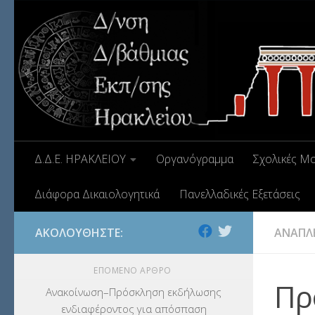
Δ.Δ.Ε. ΗΡΑΚΛΕΙΟΥ
Οργανόγραμμα
Σχολικές Μ
Διάφορα Δικαιολογητικά
Πανελλαδικές Εξετάσεις
ΑΚΟΛΟΥΘΉΣΤΕ:
ΑΝΑΠΛ
ΕΠΌΜΕΝΟ ΆΡΘΡΟ
Πρ
Ανακοίνωση–Πρόσκληση εκδήλωσης
ενδιαφέροντος για απόσπαση