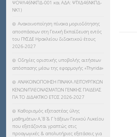
ΨΟΨΛ46ΝΚΠΔ-001 και ΑΔΑ: ΨΤΧΔ46ΝΚΠΔ-
ΚΕΣΥΠ
(109)
ΝΚ1)
ΚΠγ – ΚΡΑΤΙΚΟ ΠΙΣΤΟΠΟΙΗΤΙΚΟ
Ανακοινοποίηση πίνακα μοριοδότησης
ΓΛΩΣΣΟΜΑΘΕΙΑΣ
(135)
αποσπάσεων στη Γενική Εκπαίδευση εντός
του ΠΥΣΔΕ Ηρακλείου διδακτικού έτους
ΚΠπ- ΚΡΑΤΙΚΟ ΠΙΣΤΟΠΟΙΗΤΙΚΟ
2026-2027
ΠΛΗΡΟΦΟΡΙΚΗΣ
(12)
Οδηγίες οριστικής υποβολής αιτήσεων
ΛΟΙΠΑ
(309)
απόσπασης μέσω της εφαρμογής «Thyrida»
ΜΑΘΗΤΕΙΑ
(275)
ΑΝΑΚΟΙΝΟΠΟΙΗΣΗ ΠΙΝΑΚΑ ΛΕΙΤΟΥΡΓΙΚΩΝ
ΚΕΝΩΝ/ΠΛΕΟΝΑΣΜΑΤΩΝ ΓΕΝΙΚΗΣ ΠΑΙΔΕΙΑΣ
ΜΕΤΑΘΕΣΕΙΣ-ΤΟΠΟΘΕΤΗΣΕΙΣ
ΓΙΑ ΤΟ ΔΙΔΑΚΤΙΚΟ ΕΤΟΣ 2026-2027
ΒΕΛΤΙΩΣΕΙΣ
(319)
Καθορισμός εξεταστέας ύλης
ΜΕΤΑΤΑΞΕΙΣ
(87)
μαθημάτων Α΄, Β΄ & Γ΄ τάξεων Γενικού Λυκείου
που εξετάζονται γραπτώς στις
ΜΕΤΑΦΟΡΑ ΜΑΘΗΤΩΝ
(3)
προαγωγικές & απολυτήριες εξετάσεις για