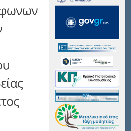
όφωνων
ν
ου
είας
έτος