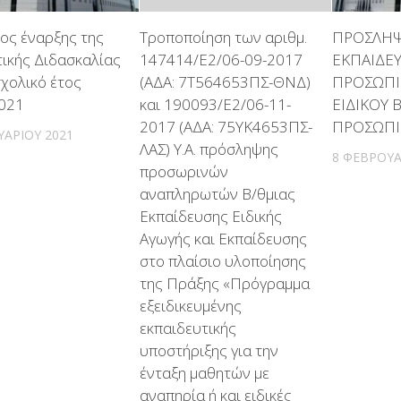
ος έναρξης της
Τροποποίηση των αριθμ.
ΠΡΟΣΛΗΨΕ
τικής Διδασκαλίας
147414/Ε2/06-09-2017
ΕΚΠΑΙΔΕΥ
σχολικό έτος
(ΑΔΑ: 7Τ564653ΠΣ-ΘΝΔ)
ΠΡΟΣΩΠΙΚΟ
021
και 190093/Ε2/06-11-
ΕΙΔΙΚΟΥ
2017 (ΑΔΑ: 75ΥΚ4653ΠΣ-
ΠΡΟΣΩΠΙΚ
ΥΑΡΊΟΥ 2021
ΛΑΣ) Υ.Α. πρόσληψης
8 ΦΕΒΡΟΥΑ
προσωρινών
αναπληρωτών Β/θμιας
Εκπαίδευσης Ειδικής
Αγωγής και Εκπαίδευσης
στο πλαίσιο υλοποίησης
της Πράξης «Πρόγραμμα
εξειδικευμένης
εκπαιδευτικής
υποστήριξης για την
ένταξη μαθητών με
αναπηρία ή και ειδικές