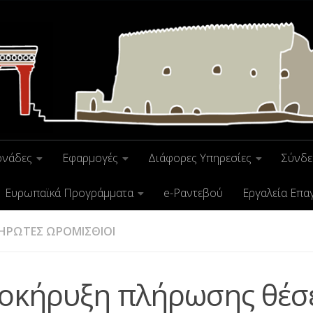
ονάδες
Εφαρμογές
Διάφορες Υπηρεσίες
Σύνδε
Ευρωπαϊκά Προγράμματα
e-Ραντεβού
Εργαλεία Επα
ΗΡΩΤΕΣ ΩΡΟΜΙΣΘΙΟΙ
οκήρυξη πλήρωσης θέσ