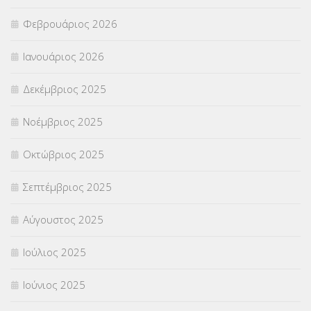
Φεβρουάριος 2026
ΣΥΜΒΟΥΛΕΥΤΙΚΟΣ ΣΤΑΘΜΟΣ ΝΕΩΝ
(18)
Ιανουάριος 2026
ΣΥΝΤΑΞΕΙΣ
(12)
Δεκέμβριος 2025
ΣΧΟΛΙΚΟΙ ΣΥΜΒΟΥΛΟΙ
(754)
Νοέμβριος 2025
ΥΠΕΡΑΡΙΘΜΟΙ
(1)
Οκτώβριος 2025
ΥΠΟΤΡΟΦΙΕΣ
(28)
Σεπτέμβριος 2025
ΦΥΣΙΚΗ ΑΓΩΓΗ
(692)
Αύγουστος 2025
Χωρίς κατηγορία
(55)
Ιούλιος 2025
Ιούνιος 2025