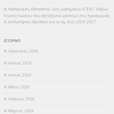
ΜΕΤΑΤΑΞΕΙΣ
(87)
Καθορισμός εξεταστέας ύλης μαθημάτων Α΄, Β΄ & Γ΄ τάξεων
Γενικού Λυκείου που εξετάζονται γραπτώς στις προαγωγικές
ΜΕΤΑΦΟΡΑ ΜΑΘΗΤΩΝ
(3)
& απολυτήριες εξετάσεις για το σχ. έτος 2026-2027
ΝΟΜΟΘΕΣΙΑ
(66)
ΟΙΚΟΝΟΜΙΚΑ ΘΕΜΑΤΑ
(73)
ΙΣΤΟΡΙΚΌ
Αύγουστος 2026
Π.Ε.Κ. ΗΡΑΚΛΕΙΟΥ
(12)
Ιούλιος 2026
ΠΑΝΕΛΛΑΔΙΚΕΣ ΕΞΕΤΑΣΕΙΣ
(839)
Ιούνιος 2026
ΠΡΟΚΗΡΥΞΕΙΣ
(18)
Μάιος 2026
ΣΕΜΙΝΑΡΙΑ – ΗΜΕΡΙΔΕΣ
(495)
Απρίλιος 2026
ΣΕΠ
(50)
Μάρτιος 2026
ΣΤΕΛΕΧΗ
(360)