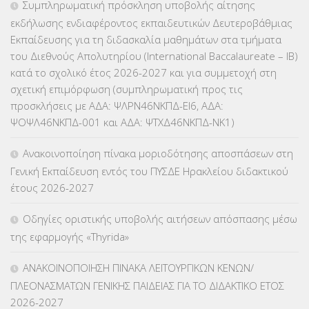
Συμπληρωματική πρόσκληση υποβολής αίτησης
εκδήλωσης ενδιαφέροντος εκπαιδευτικών Δευτεροβάθμιας
ΕΠΙΜΟΡΦΩΣΗ Τ.Π.Ε.
(10)
Εκπαίδευσης για τη διδασκαλία μαθημάτων στα τμήματα
του Διεθνούς Απολυτηρίου (International Baccalaureate – IB)
ΕΥΡΩΠΑΪΚΑ ΠΡΟΓΡΑΜΜΑΤΑ
(230)
κατά το σχολικό έτος 2026-2027 και για συμμετοχή στη
σχετική επιμόρφωση (συμπληρωματική προς τις
ΚΕΣΥ
(60)
προσκλήσεις με ΑΔΑ: ΨΛΡΝ46ΝΚΠΔ-ΕΙ6, ΑΔΑ:
ΨΟΨΛ46ΝΚΠΔ-001 και ΑΔΑ: ΨΤΧΔ46ΝΚΠΔ-ΝΚ1)
ΚΕΣΥΠ
(109)
Ανακοινοποίηση πίνακα μοριοδότησης αποσπάσεων στη
ΚΠγ – ΚΡΑΤΙΚΟ ΠΙΣΤΟΠΟΙΗΤΙΚΟ ΓΛΩΣΣΟΜΑΘΕΙΑΣ
(135)
Γενική Εκπαίδευση εντός του ΠΥΣΔΕ Ηρακλείου διδακτικού
έτους 2026-2027
ΚΠπ- ΚΡΑΤΙΚΟ ΠΙΣΤΟΠΟΙΗΤΙΚΟ ΠΛΗΡΟΦΟΡΙΚΗΣ
(12)
Οδηγίες οριστικής υποβολής αιτήσεων απόσπασης μέσω
ΛΟΙΠΑ
(309)
της εφαρμογής «Thyrida»
ΜΑΘΗΤΕΙΑ
(275)
ΑΝΑΚΟΙΝΟΠΟΙΗΣΗ ΠΙΝΑΚΑ ΛΕΙΤΟΥΡΓΙΚΩΝ ΚΕΝΩΝ/
ΠΛΕΟΝΑΣΜΑΤΩΝ ΓΕΝΙΚΗΣ ΠΑΙΔΕΙΑΣ ΓΙΑ ΤΟ ΔΙΔΑΚΤΙΚΟ ΕΤΟΣ
ΜΕΤΑΘΕΣΕΙΣ-ΤΟΠΟΘΕΤΗΣΕΙΣ ΒΕΛΤΙΩΣΕΙΣ
(319)
2026-2027