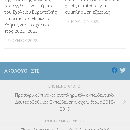
στα αγγλόφωνα τμήματα
χωρίς επιμίσθιο, για
του Σχολείου Ευρωπαϊκής
συμπλήρωση εξαετίας
Παιδείας στο Ηράκλειο
18 ΜΑΡΤΊΟΥ 2025
Κρήτης για το σχολικό
έτος 2022- 2023
27 ΙΟΥΝΊΟΥ 2022
ΑΚΟΛΟΥΘΉΣΤΕ:
ΕΠΌΜΕΝΟ ΆΡΘΡΟ
Προσωρινοί πίνακες αναπληρωτών εκπαιδευτικών
Δευτεροβάθμιας Εκπαίδευσης, σχολ. έτους 2018-
2019
ΠΡΟΗΓΟΎΜΕΝΟ ΆΡΘΡΟ
Πρόσκληση εκπαιδευτικών Δ.Ε. για υποβολή