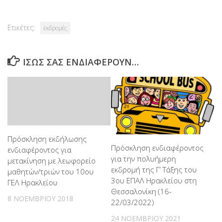
Ετικέτες:
εκδρομές
ΊΣΩΣ ΣΑΣ ΕΝΔΙΑΦΈΡΟΥΝ…
Πρόσκληση εκδήλωσης
Πρόσκληση ενδιαφέροντος
ενδιαφέροντος για
για την πολυήμερη
μετακίνηση με λεωφορείο
εκδρομή της Γ’ Τάξης του
μαθητών/τριών του 10ου
3ου ΕΠΑΛ Ηρακλείου στη
ΓΕΛ Ηρακλείου
Θεσσαλονίκη (16-
8 ΝΟΕΜΒΡΊΟΥ 2018
22/03/2022)
24 ΝΟΕΜΒΡΊΟΥ 2021