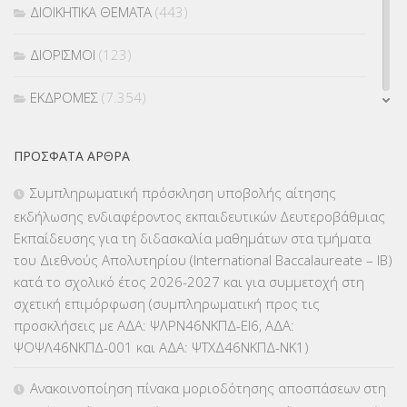
ΔΙΟΙΚΗΤΙΚΑ ΘΕΜΑΤΑ
(443)
ΔΙΟΡΙΣΜΟΙ
(123)
ΕΚΔΡΟΜΕΣ
(7.354)
ΕΚΠΑΙΔΕΥΤΙΚΑ ΘΕΜΑΤΑ
(2.824)
ΠΡΌΣΦΑΤΑ ΆΡΘΡΑ
ΕΠΑΛ
(366)
Συμπληρωματική πρόσκληση υποβολής αίτησης
εκδήλωσης ενδιαφέροντος εκπαιδευτικών Δευτεροβάθμιας
ΕΠΙΜΟΡΦΩΣΗ Τ.Π.Ε.
(10)
Εκπαίδευσης για τη διδασκαλία μαθημάτων στα τμήματα
του Διεθνούς Απολυτηρίου (International Baccalaureate – IB)
ΕΥΡΩΠΑΪΚΑ ΠΡΟΓΡΑΜΜΑΤΑ
(230)
κατά το σχολικό έτος 2026-2027 και για συμμετοχή στη
σχετική επιμόρφωση (συμπληρωματική προς τις
ΚΕΣΥ
(60)
προσκλήσεις με ΑΔΑ: ΨΛΡΝ46ΝΚΠΔ-ΕΙ6, ΑΔΑ:
ΨΟΨΛ46ΝΚΠΔ-001 και ΑΔΑ: ΨΤΧΔ46ΝΚΠΔ-ΝΚ1)
ΚΕΣΥΠ
(109)
Ανακοινοποίηση πίνακα μοριοδότησης αποσπάσεων στη
ΚΠγ – ΚΡΑΤΙΚΟ ΠΙΣΤΟΠΟΙΗΤΙΚΟ ΓΛΩΣΣΟΜΑΘΕΙΑΣ
(135)