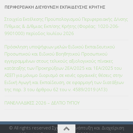
ΠΕΡΙΦΕΡΕΙΑΚΗ ΔΙΕΥΘΥΝΣΗ ΕΚΠΑΙΔΕΥΣΗΣ ΚΡΗΤΗΣ
Στοιχεία Εκτέλεσης Προϋπολογισμού Περιφερειακής Δ/νσης
Π/θμιας & Δ/θμιας Εκπ/σης Κρήτης (Φορέας: 1020-206-
9901000) περίοδος Ιουλίου 2026
Πρόσκληση υποψήφιων μελών Ειδικού Εκπαιδευτικού
Προσωπικού και Ειδικού Βοηθητικού Προσωπικού
εγγεγραμμένων στους τελικούς αξιολογικούς πίνακες
κατάταξης των Προκηρύξεων 2ΕΑ/2025 και 1ΕΑ/2025 του
ΑΣΕΠ για μόνιμο διορισμό σε κενές οργανικές θέσεις στην
Ειδική Αγωγή και Εκπαίδευση, σε εφαρμογή των διατάξεων
της παρ. 3 του άρθρου 62 του ν. 4589/2019 (Α΄13)
ΠΑΝΕΛΛΑΔΙΚΕΣ 2026 – ΔΕΛΤΙΟ ΤΥΠΟΥ
© All rights reserved Σχεδίαση, Ανάπτυξη και Διαχείριση