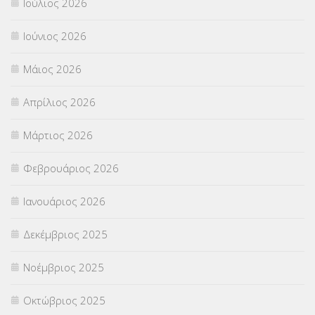
Ιούλιος 2026
ΠΑΝΕΛΛΑΔΙΚΕΣ ΕΞΕΤΑΣΕΙΣ
(839)
Ιούνιος 2026
ΠΡΟΚΗΡΥΞΕΙΣ
(18)
Μάιος 2026
ΣΕΜΙΝΑΡΙΑ – ΗΜΕΡΙΔΕΣ
(495)
Απρίλιος 2026
ΣΕΠ
(50)
Μάρτιος 2026
ΣΤΕΛΕΧΗ
(360)
Φεβρουάριος 2026
ΣΥΜΒΟΥΛΕΥΤΙΚΟΣ ΣΤΑΘΜΟΣ ΝΕΩΝ
(18)
Ιανουάριος 2026
ΣΥΝΤΑΞΕΙΣ
(12)
Δεκέμβριος 2025
ΣΧΟΛΙΚΟΙ ΣΥΜΒΟΥΛΟΙ
(754)
Νοέμβριος 2025
ΥΠΕΡΑΡΙΘΜΟΙ
(1)
Οκτώβριος 2025
ΥΠΟΤΡΟΦΙΕΣ
(28)