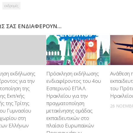
εκδρομές
ΩΣ ΣΑΣ ΕΝΔΙΑΦΈΡΟΥΝ…
ηση εκδήλωσης
Πρόσκληση εκδήλωσης
Ανάθεση 
έροντος για την
ενδιαφέροντος του 4ου
εκπαιδευτ
τοποίηση της
Εσπερινού ΕΠΑ.Λ.
του Πρότυ
ρης Εκπ/κής
Ηρακλείου για την
Ηρακλείο
ς της Τρίτης
πραγματοποίηση
26 ΝΟΕΜΒΡ
του Γυμνασίου
μετακίνησης ομάδας
χωρίου στη
εκπαιδευτικών στο
των Ελλήνων
πλαίσιο Ευρωπαϊκών
Προγραμμάτων