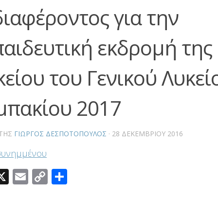
διαφέροντος για την
παιδευτική εκδρομή της Γ
κείου του Γενικού Λυκεί
μπακίου 2017
ΤΗΣ
ΓΙΏΡΓΟΣ ΔΕΣΠΟΤΌΠΟΥΛΟΣ
·
28 ΔΕΚΕΜΒΡΊΟΥ 2016
συνημμένου
acebook
X
Email
Copy
Μοιραστείτε
Link