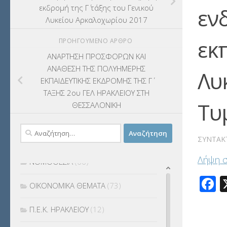
εκδρομή της Γ΄ τάξης του Γενικού
ΠΛΗΡΟΦΟΡΙΚΗΣ
(12)
εν
Λυκείου Αρκαλοχωρίου 2017
ΛΟΙΠΑ
(309)
εκ
ΠΡΟΗΓΟΎΜΕΝΟ ΆΡΘΡΟ
ΜΑΘΗΤΕΙΑ
(275)
ΑΝΑΡΤΗΣΗ ΠΡΟΣΦΟΡΩΝ ΚΑΙ
ΑΝΑΘΕΣΗ ΤΗΣ ΠΟΛΥΗΜΕΡΗΣ
Λυ
ΜΕΤΑΘΕΣΕΙΣ-ΤΟΠΟΘΕΤΗΣΕΙΣ
ΕΚΠΑΙΔΕΥΤΙΚΗΣ ΕΚΔΡΟΜΗΣ ΤΗΣ Γ΄
ΒΕΛΤΙΩΣΕΙΣ
(319)
ΤΑΞΗΣ 2oυ ΓΕΛ ΗΡΑΚΛΕΙΟΥ ΣΤΗ
Τυ
ΘΕΣΣΑΛΟΝΙΚΗ
ΜΕΤΑΤΑΞΕΙΣ
(87)
Αναζήτηση
ΜΕΤΑΦΟΡΑ ΜΑΘΗΤΩΝ
(3)
ΣΥΝΤΆΚ
για:
Λήψη 
ΝΟΜΟΘΕΣΙΑ
(66)
F
ΟΙΚΟΝΟΜΙΚΑ ΘΕΜΑΤΑ
(73)
Π.Ε.Κ. ΗΡΑΚΛΕΙΟΥ
(12)