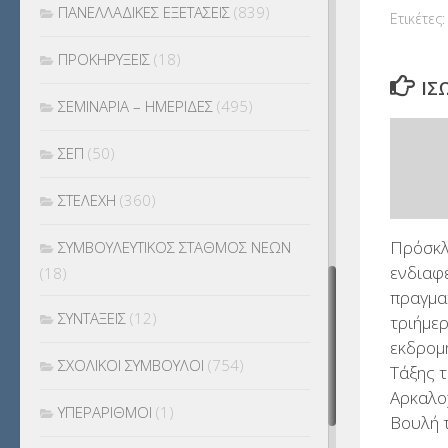
ΠΑΝΕΛΛΑΔΙΚΕΣ ΕΞΕΤΑΣΕΙΣ
(839)
Ετικέτες:
ΠΡΟΚΗΡΥΞΕΙΣ
(18)
ΊΣ
ΣΕΜΙΝΑΡΙΑ – ΗΜΕΡΙΔΕΣ
(495)
ΣΕΠ
(50)
ΣΤΕΛΕΧΗ
(360)
Πρόσκλ
ΣΥΜΒΟΥΛΕΥΤΙΚΟΣ ΣΤΑΘΜΟΣ ΝΕΩΝ
ενδιαφ
(18)
πραγμα
ΣΥΝΤΑΞΕΙΣ
(12)
τριήμε
εκδρομή
ΣΧΟΛΙΚΟΙ ΣΥΜΒΟΥΛΟΙ
(754)
Τάξης 
Αρκαλο
ΥΠΕΡΑΡΙΘΜΟΙ
(1)
Βουλή 