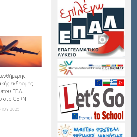
πενθήμερης
ικής εκδρομής
που ΓΕ.Λ.
υ στο CERN
ΊΟΥ 2025