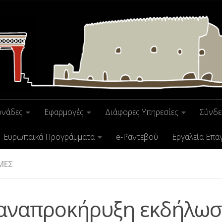
ονάδες
Εφαρμογές
Διάφορες Υπηρεσίες
Σύνδε
Ευρωπαϊκά Προγράμματα
e-Ραντεβού
Εργαλεία Επα
ΜΕΣ
αναπροκήρυξη εκδήλωσ