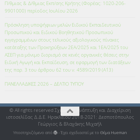
Π/θμιας & Δ/θμιας Εκπ/σης Κρήτης (Φορέας: 1020-206-
9901000) περίοδος Ιουλίου 2026
Πρόσκληση υποψήφιων μελών Ειδικού Εκπαιδευτικού
Προσωπικού και Ειδικού Βοηθητικού Προσωπικού
εγγεγραμμένων στους τελικούς αξιολογικούς πίνακες
κατάταξης των Προκηρύξεων 2ΕΑ/2025 και 1ΕΑ/2025 του
ΑΣΕΠ για μόνιμο διορισμό σε κενές οργανικές θέσεις στην
Ειδική Αγωγή και Εκπαίδευση, σε εφαρμογή των διατάξεων
της παρ. 3 του άρθρου 62 του ν. 4589/2019 (Α΄13)
ΠΑΝΕΛΛΑΔΙΚΕΣ 2026 – ΔΕΛΤΙΟ ΤΥΠΟΥ
© All rights reserved Σχεδίαση, Ανάπτυξη και Διαχείριση
ιστοσελίδας Δ.Δ.Ε. Ηρακλείου 2018-2021: Δεσποτόπουλος
Γεώργιος & Βλαχάκης Μιχαήλ
Υποστηριζόμενο από
- Έχει σχεδιαστεί με το
Θέμα Ηueman