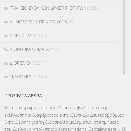
ΓΡΑΦΕΙΟ ΣΧΟΛΙΚΩΝ ΔΡΑΣΤΗΡΙΟΤΗΤΩΝ
(695)
ΔΗΜΟΣΙΕΥΣΕΙΣ ΠΡΙΝ ΤΟ 2016
(1)
ΔΙΑΓΩΝΙΣΜΟΙ
(305)
ΔΙΟΙΚΗΤΙΚΑ ΘΕΜΑΤΑ
(443)
ΔΙΟΡΙΣΜΟΙ
(123)
ΕΚΔΡΟΜΕΣ
(7.354)
ΕΚΠΑΙΔΕΥΤΙΚΑ ΘΕΜΑΤΑ
(2.824)
ΠΡΌΣΦΑΤΑ ΆΡΘΡΑ
ΕΠΑΛ
(366)
Συμπληρωματική πρόσκληση υποβολής αίτησης
εκδήλωσης ενδιαφέροντος εκπαιδευτικών Δευτεροβάθμιας
ΕΠΙΜΟΡΦΩΣΗ Τ.Π.Ε.
(10)
Εκπαίδευσης για τη διδασκαλία μαθημάτων στα τμήματα
του Διεθνούς Απολυτηρίου (International Baccalaureate – IB)