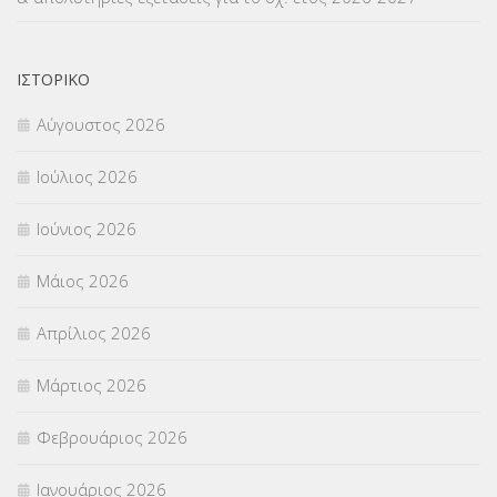
ΝΟΜΟΘΕΣΙΑ
(66)
ΟΙΚΟΝΟΜΙΚΑ ΘΕΜΑΤΑ
(73)
ΙΣΤΟΡΙΚΌ
Αύγουστος 2026
Π.Ε.Κ. ΗΡΑΚΛΕΙΟΥ
(12)
Ιούλιος 2026
ΠΑΝΕΛΛΑΔΙΚΕΣ ΕΞΕΤΑΣΕΙΣ
(839)
Ιούνιος 2026
ΠΡΟΚΗΡΥΞΕΙΣ
(18)
Μάιος 2026
ΣΕΜΙΝΑΡΙΑ – ΗΜΕΡΙΔΕΣ
(495)
Απρίλιος 2026
ΣΕΠ
(50)
Μάρτιος 2026
ΣΤΕΛΕΧΗ
(360)
Φεβρουάριος 2026
ΣΥΜΒΟΥΛΕΥΤΙΚΟΣ ΣΤΑΘΜΟΣ ΝΕΩΝ
(18)
Ιανουάριος 2026
ΣΥΝΤΑΞΕΙΣ
(12)