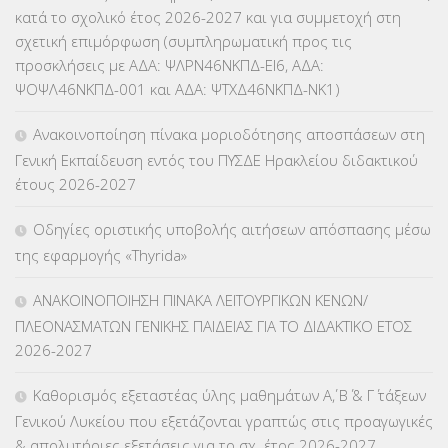
ΕΥΡΩΠΑΪΚΑ ΠΡΟΓΡΑΜΜΑΤΑ
(230)
κατά το σχολικό έτος 2026-2027 και για συμμετοχή στη
σχετική επιμόρφωση (συμπληρωματική προς τις
ΚΕΣΥ
(60)
προσκλήσεις με ΑΔΑ: ΨΛΡΝ46ΝΚΠΔ-ΕΙ6, ΑΔΑ:
ΨΟΨΛ46ΝΚΠΔ-001 και ΑΔΑ: ΨΤΧΔ46ΝΚΠΔ-ΝΚ1)
ΚΕΣΥΠ
(109)
Ανακοινοποίηση πίνακα μοριοδότησης αποσπάσεων στη
ΚΠγ – ΚΡΑΤΙΚΟ ΠΙΣΤΟΠΟΙΗΤΙΚΟ ΓΛΩΣΣΟΜΑΘΕΙΑΣ
(135)
Γενική Εκπαίδευση εντός του ΠΥΣΔΕ Ηρακλείου διδακτικού
έτους 2026-2027
ΚΠπ- ΚΡΑΤΙΚΟ ΠΙΣΤΟΠΟΙΗΤΙΚΟ ΠΛΗΡΟΦΟΡΙΚΗΣ
(12)
Οδηγίες οριστικής υποβολής αιτήσεων απόσπασης μέσω
ΛΟΙΠΑ
(309)
της εφαρμογής «Thyrida»
ΜΑΘΗΤΕΙΑ
(275)
ΑΝΑΚΟΙΝΟΠΟΙΗΣΗ ΠΙΝΑΚΑ ΛΕΙΤΟΥΡΓΙΚΩΝ ΚΕΝΩΝ/
ΠΛΕΟΝΑΣΜΑΤΩΝ ΓΕΝΙΚΗΣ ΠΑΙΔΕΙΑΣ ΓΙΑ ΤΟ ΔΙΔΑΚΤΙΚΟ ΕΤΟΣ
ΜΕΤΑΘΕΣΕΙΣ-ΤΟΠΟΘΕΤΗΣΕΙΣ ΒΕΛΤΙΩΣΕΙΣ
(319)
2026-2027
ΜΕΤΑΤΑΞΕΙΣ
(87)
Καθορισμός εξεταστέας ύλης μαθημάτων Α΄, Β΄ & Γ΄ τάξεων
Γενικού Λυκείου που εξετάζονται γραπτώς στις προαγωγικές
ΜΕΤΑΦΟΡΑ ΜΑΘΗΤΩΝ
(3)
& απολυτήριες εξετάσεις για το σχ. έτος 2026-2027