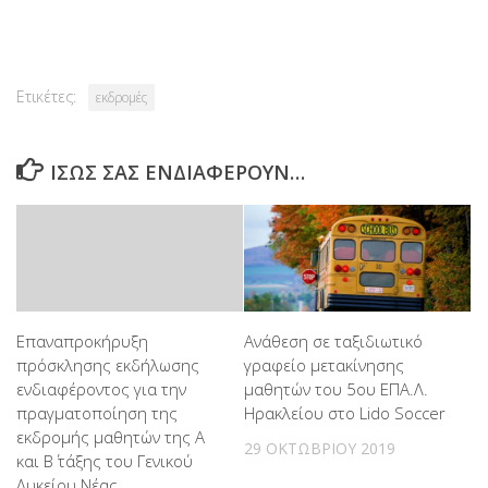
Link
Ετικέτες:
εκδρομές
ΊΣΩΣ ΣΑΣ ΕΝΔΙΑΦΈΡΟΥΝ…
Επαναπροκήρυξη
Ανάθεση σε ταξιδιωτικό
πρόσκλησης εκδήλωσης
γραφείο μετακίνησης
ενδιαφέροντος για την
μαθητών του 5ου ΕΠΑ.Λ.
πραγματοποίηση της
Ηρακλείου στο Lido Soccer
εκδρομής μαθητών της Α
29 ΟΚΤΩΒΡΊΟΥ 2019
και Β΄ τάξης του Γενικού
Λυκείου Νέας