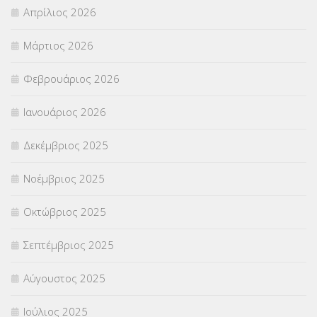
Απρίλιος 2026
ΣΕΠ
(50)
Μάρτιος 2026
ΣΤΕΛΕΧΗ
(360)
Φεβρουάριος 2026
ΣΥΜΒΟΥΛΕΥΤΙΚΟΣ ΣΤΑΘΜΟΣ ΝΕΩΝ
(18)
Ιανουάριος 2026
ΣΥΝΤΑΞΕΙΣ
(12)
Δεκέμβριος 2025
ΣΧΟΛΙΚΟΙ ΣΥΜΒΟΥΛΟΙ
(754)
Νοέμβριος 2025
ΥΠΕΡΑΡΙΘΜΟΙ
(1)
Οκτώβριος 2025
ΥΠΟΤΡΟΦΙΕΣ
(28)
Σεπτέμβριος 2025
ΦΥΣΙΚΗ ΑΓΩΓΗ
(692)
Αύγουστος 2025
Χωρίς κατηγορία
(55)
Ιούλιος 2025