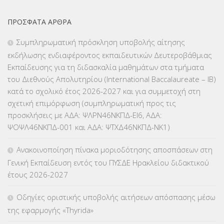
ΕΚΠΑΙΔΕΥΤΙΚΑ ΘΕΜΑΤΑ
(2.824)
ΠΡΌΣΦΑΤΑ ΆΡΘΡΑ
ΕΠΑΛ
(366)
Συμπληρωματική πρόσκληση υποβολής αίτησης
εκδήλωσης ενδιαφέροντος εκπαιδευτικών Δευτεροβάθμιας
ΕΠΙΜΟΡΦΩΣΗ Τ.Π.Ε.
(10)
Εκπαίδευσης για τη διδασκαλία μαθημάτων στα τμήματα
του Διεθνούς Απολυτηρίου (International Baccalaureate – IB)
ΕΥΡΩΠΑΪΚΑ ΠΡΟΓΡΑΜΜΑΤΑ
(230)
κατά το σχολικό έτος 2026-2027 και για συμμετοχή στη
σχετική επιμόρφωση (συμπληρωματική προς τις
ΚΕΣΥ
(60)
προσκλήσεις με ΑΔΑ: ΨΛΡΝ46ΝΚΠΔ-ΕΙ6, ΑΔΑ:
ΨΟΨΛ46ΝΚΠΔ-001 και ΑΔΑ: ΨΤΧΔ46ΝΚΠΔ-ΝΚ1)
ΚΕΣΥΠ
(109)
Ανακοινοποίηση πίνακα μοριοδότησης αποσπάσεων στη
ΚΠγ – ΚΡΑΤΙΚΟ ΠΙΣΤΟΠΟΙΗΤΙΚΟ ΓΛΩΣΣΟΜΑΘΕΙΑΣ
(135)
Γενική Εκπαίδευση εντός του ΠΥΣΔΕ Ηρακλείου διδακτικού
έτους 2026-2027
ΚΠπ- ΚΡΑΤΙΚΟ ΠΙΣΤΟΠΟΙΗΤΙΚΟ ΠΛΗΡΟΦΟΡΙΚΗΣ
(12)
Οδηγίες οριστικής υποβολής αιτήσεων απόσπασης μέσω
ΛΟΙΠΑ
(309)
της εφαρμογής «Thyrida»