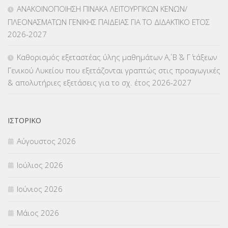
ΜΑΘΗΤΕΙΑ
(275)
ΑΝΑΚΟΙΝΟΠΟΙΗΣΗ ΠΙΝΑΚΑ ΛΕΙΤΟΥΡΓΙΚΩΝ ΚΕΝΩΝ/
ΠΛΕΟΝΑΣΜΑΤΩΝ ΓΕΝΙΚΗΣ ΠΑΙΔΕΙΑΣ ΓΙΑ ΤΟ ΔΙΔΑΚΤΙΚΟ ΕΤΟΣ
ΜΕΤΑΘΕΣΕΙΣ-ΤΟΠΟΘΕΤΗΣΕΙΣ ΒΕΛΤΙΩΣΕΙΣ
(319)
2026-2027
ΜΕΤΑΤΑΞΕΙΣ
(87)
Καθορισμός εξεταστέας ύλης μαθημάτων Α΄, Β΄ & Γ΄ τάξεων
Γενικού Λυκείου που εξετάζονται γραπτώς στις προαγωγικές
ΜΕΤΑΦΟΡΑ ΜΑΘΗΤΩΝ
(3)
& απολυτήριες εξετάσεις για το σχ. έτος 2026-2027
ΝΟΜΟΘΕΣΙΑ
(66)
ΟΙΚΟΝΟΜΙΚΑ ΘΕΜΑΤΑ
(73)
ΙΣΤΟΡΙΚΌ
Αύγουστος 2026
Π.Ε.Κ. ΗΡΑΚΛΕΙΟΥ
(12)
Ιούλιος 2026
ΠΑΝΕΛΛΑΔΙΚΕΣ ΕΞΕΤΑΣΕΙΣ
(839)
Ιούνιος 2026
ΠΡΟΚΗΡΥΞΕΙΣ
(18)
Μάιος 2026
ΣΕΜΙΝΑΡΙΑ – ΗΜΕΡΙΔΕΣ
(495)