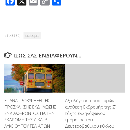
Facebook
X
Email
Copy
Μοιραστείτε
Link
Ετικέτες:
εκδρομές
ΊΣΩΣ ΣΑΣ ΕΝΔΙΑΦΈΡΟΥΝ…
ΕΠΑΝΑΠΡΟΚΥΡΗΞΗ ΤΗΣ
Αξιολόγηση προσφορών –
ΠΡΟΣΚΛΗΣΗΣ ΕΚΔΗΛΩΣΗΣ
ανάθεση Εκδρομής της Ζ’
ΕΝΔΙΑΦΕΡΟΝΤΟΣ ΓΙΑ ΤΗΝ
τάξης ελληνόφωνου
ΕΚΔΡΟΜΗ ΤΗΣ Α ΚΑΙ Β
τμήματος του
ΛΥΚΕΙΟΥ ΤΟΥ ΓΕΛ ΑΓΙΩΝ
Δευτεροβάθμιου κύκλου