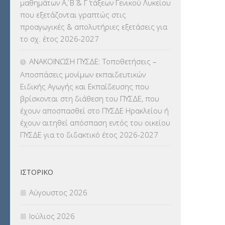
μαθημάτων Α΄, Β΄ & Γ΄ τάξεων Γενικού Λυκείου
ΓΛΩΣΣΟΜΑΘΕΙΑΣ
(135)
που εξετάζονται γραπτώς στις
προαγωγικές & απολυτήριες εξετάσεις για
ΚΠπ- ΚΡΑΤΙΚΟ ΠΙΣΤΟΠΟΙΗΤΙΚΟ
το σχ. έτος 2026-2027
ΠΛΗΡΟΦΟΡΙΚΗΣ
(12)
ΑΝΑΚΟΙΝΩΣΗ ΠΥΣΔΕ: Τοποθετήσεις –
ΛΟΙΠΑ
(309)
Αποσπάσεις μονίμων εκπαιδευτικών
Ειδικής Αγωγής και Εκπαίδευσης που
ΜΑΘΗΤΕΙΑ
(275)
βρίσκονται στη διάθεση του ΠΥΣΔΕ, που
έχουν αποσπασθεί στο ΠΥΣΔΕ Ηρακλείου ή
ΜΕΤΑΘΕΣΕΙΣ-ΤΟΠΟΘΕΤΗΣΕΙΣ
έχουν αιτηθεί απόσπαση εντός του οικείου
ΒΕΛΤΙΩΣΕΙΣ
(319)
ΠΥΣΔΕ για το διδακτικό έτος 2026-2027
ΜΕΤΑΤΑΞΕΙΣ
(87)
ΙΣΤΟΡΙΚΌ
ΜΕΤΑΦΟΡΑ ΜΑΘΗΤΩΝ
(3)
Αύγουστος 2026
ΝΟΜΟΘΕΣΙΑ
(66)
Ιούλιος 2026
ΟΙΚΟΝΟΜΙΚΑ ΘΕΜΑΤΑ
(73)