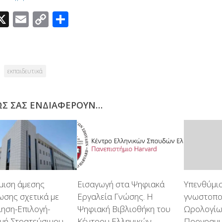
acebook
X
Email
Copy
Μοιραστείτε
Link
εκπαιδευτικά
ΩΣ ΣΑΣ ΕΝΔΙΑΦΈΡΟΥΝ…
μιση άμεσης
Εισαγωγή στα Ψηφιακά
Υπενθύμι
ωσης σχετικά με
Εργαλεία Γνώσης. Η
γνωστοπο
ηση-Επιλογή-
Ψηφιακή Βιβλιοθήκη του
Ωρολογί
μή Στρατεύσιμου
Κέντρου Ελληνικών
Προγραμ