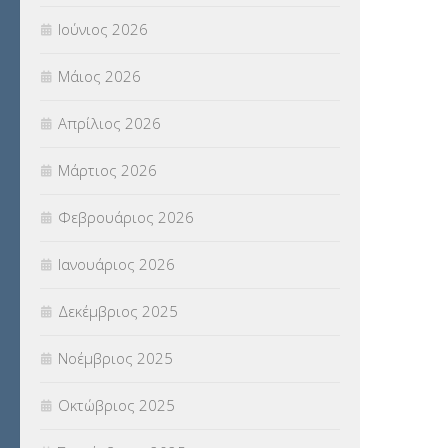
Ιούνιος 2026
Π.Ε.Κ. ΗΡΑΚΛΕΙΟΥ
(12)
Μάιος 2026
ΠΑΝΕΛΛΑΔΙΚΕΣ ΕΞΕΤΑΣΕΙΣ
(839)
Απρίλιος 2026
ΠΡΟΚΗΡΥΞΕΙΣ
(18)
Μάρτιος 2026
ΣΕΜΙΝΑΡΙΑ – ΗΜΕΡΙΔΕΣ
(495)
Φεβρουάριος 2026
ΣΕΠ
(50)
Ιανουάριος 2026
ΣΤΕΛΕΧΗ
(360)
Δεκέμβριος 2025
ΣΥΜΒΟΥΛΕΥΤΙΚΟΣ ΣΤΑΘΜΟΣ ΝΕΩΝ
(18)
Νοέμβριος 2025
ΣΥΝΤΑΞΕΙΣ
(12)
Οκτώβριος 2025
ΣΧΟΛΙΚΟΙ ΣΥΜΒΟΥΛΟΙ
(754)