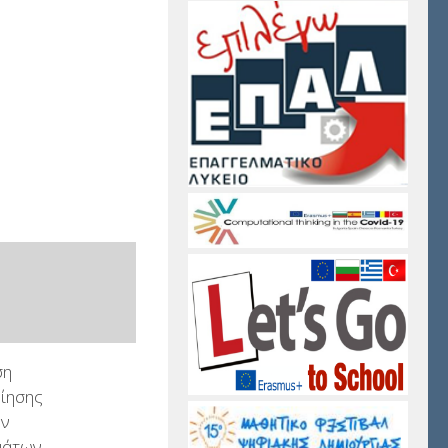
ση
ίησης
ων
μάτων