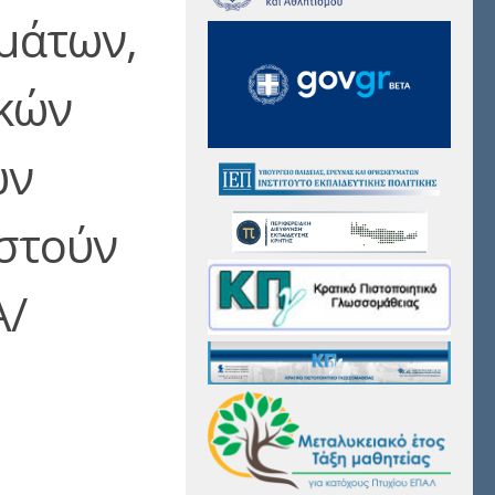
μάτων,
κών
ών
αστούν
Α/