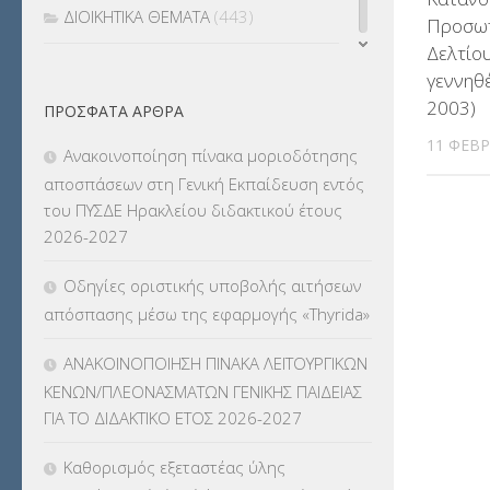
ΔΙΟΙΚΗΤΙΚΑ ΘΕΜΑΤΑ
(443)
Προσωπ
Δελτίο
ΔΙΟΡΙΣΜΟΙ
(123)
γεννηθ
2003)
ΠΡΌΣΦΑΤΑ ΆΡΘΡΑ
ΕΚΔΡΟΜΕΣ
(7.354)
11 ΦΕΒΡ
Ανακοινοποίηση πίνακα μοριοδότησης
ΕΚΠΑΙΔΕΥΤΙΚΑ ΘΕΜΑΤΑ
(2.823)
αποσπάσεων στη Γενική Εκπαίδευση εντός
του ΠΥΣΔΕ Ηρακλείου διδακτικού έτους
ΕΠΑΛ
(366)
2026-2027
ΕΠΙΜΟΡΦΩΣΗ Τ.Π.Ε.
(10)
Οδηγίες οριστικής υποβολής αιτήσεων
απόσπασης μέσω της εφαρμογής «Thyrida»
ΕΥΡΩΠΑΪΚΑ ΠΡΟΓΡΑΜΜΑΤΑ
(230)
ΑΝΑΚΟΙΝΟΠΟΙΗΣΗ ΠΙΝΑΚΑ ΛΕΙΤΟΥΡΓΙΚΩΝ
ΚΕΣΥ
(60)
ΚΕΝΩΝ/ΠΛΕΟΝΑΣΜΑΤΩΝ ΓΕΝΙΚΗΣ ΠΑΙΔΕΙΑΣ
ΓΙΑ ΤΟ ΔΙΔΑΚΤΙΚΟ ΕΤΟΣ 2026-2027
ΚΕΣΥΠ
(109)
Καθορισμός εξεταστέας ύλης
ΚΠγ – ΚΡΑΤΙΚΟ ΠΙΣΤΟΠΟΙΗΤΙΚΟ