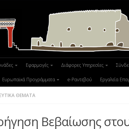
ονάδες
Εφαρμογές
Διάφορες Υπηρεσίες
Σύνδε
Ευρωπαϊκά Προγράμματα
e-Ραντεβού
Εργαλεία Επα
ΕΥΤΙΚΑ ΘΕΜΑΤΑ
ρήγηση Βεβαίωσης στο