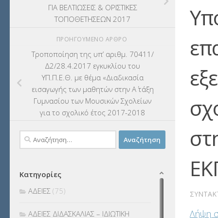
ΓΙΑ ΒΕΛΤΙΩΣΕΙΣ & ΟΡΙΣΤΙΚΕΣ
Υπ
ΤΟΠΟΘΕΤΗΣΕΩΝ 2017
επ
ΠΡΟΗΓΟΎΜΕΝΟ ΆΡΘΡΟ
Τροποποίηση της υπ’ αριθμ. 70411/
Δ2/28.4.2017 εγκυκλίου του
εξ
ΥΠ.Π.Ε.Θ. με θέμα «Διαδικασία
εισαγωγής των μαθητών στην Α΄ τάξη
σχ
Γυμνασίου των Μουσικών Σχολείων
για το σχολικό έτος 2017-2018
στ
Αναζήτηση
για:
ΕΚ
Κατηγορίες
ΑΔΕΙΕΣ
(75)
ΣΥΝΤΆΚ
Λήψη 
ΑΔΕΙΕΣ ΔΙΔΑΣΚΑΛΙΑΣ – ΙΔΙΩΤΙΚΗ