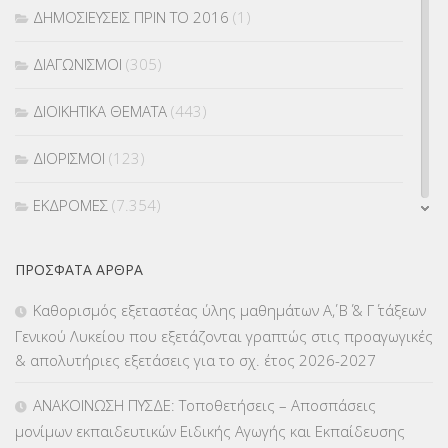
ΔΗΜΟΣΙΕΥΣΕΙΣ ΠΡΙΝ ΤΟ 2016
(1)
ΔΙΑΓΩΝΙΣΜΟΙ
(305)
ΔΙΟΙΚΗΤΙΚΑ ΘΕΜΑΤΑ
(443)
ΔΙΟΡΙΣΜΟΙ
(123)
ΕΚΔΡΟΜΕΣ
(7.354)
ΕΚΠΑΙΔΕΥΤΙΚΑ ΘΕΜΑΤΑ
(2.823)
ΠΡΌΣΦΑΤΑ ΆΡΘΡΑ
ΕΠΑΛ
(366)
Καθορισμός εξεταστέας ύλης μαθημάτων Α΄, Β΄ & Γ΄ τάξεων
Γενικού Λυκείου που εξετάζονται γραπτώς στις προαγωγικές
ΕΠΙΜΟΡΦΩΣΗ Τ.Π.Ε.
(10)
& απολυτήριες εξετάσεις για το σχ. έτος 2026-2027
ΕΥΡΩΠΑΪΚΑ ΠΡΟΓΡΑΜΜΑΤΑ
(230)
ΑΝΑΚΟΙΝΩΣΗ ΠΥΣΔΕ: Τοποθετήσεις – Αποσπάσεις
μονίμων εκπαιδευτικών Ειδικής Αγωγής και Εκπαίδευσης
ΚΕΣΥ
(60)