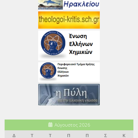
Αύγουστος 2026
Δ
Τ
Τ
Π
Π
Σ
Κ