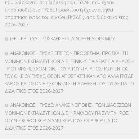
που βρίσκονται στη διάθεση του ΠΥΣΔΕ, που έχουν
αποσπασθεί στο ΠΥΣΔΕ Ηρακλείου ή έχουν αιτηθεί
ΚΕΣΥΠ
(109)
απόσπαση εντός του οικείου ΠΥΣΔΕ για το διδακτικό έτος
2026-2027
ΚΠγ – ΚΡΑΤΙΚΟ ΠΙΣΤΟΠΟΙΗΤΙΚΟ ΓΛΩΣΣΟΜΑΘΕΙΑΣ
(135)
(ΕΕΠ-ΕΒΠ) ΥΑ ΠΡΟΣΚΛΗΣΗΣ ΓΙΑ ΑΙΤΗΣΗ ΔΙΟΡΙΣΜΟΥ
ΚΠπ- ΚΡΑΤΙΚΟ ΠΙΣΤΟΠΟΙΗΤΙΚΟ ΠΛΗΡΟΦΟΡΙΚΗΣ
(12)
ΑΝΑΚΟΙΝΩΣΗ ΠΥΣΔΕ-ΕΠΕΙΓΟΝ ΠΡΟΘΕΣΜΙΑ: ΠΡΟΣΚΛΗΣΗ
ΛΟΙΠΑ
(309)
ΜΟΝΙΜΩΝ ΕΚΠΑΙΔΕΥΤΙΚΩΝ Δ.Ε. ΓΕΝΙΚΗΣ ΠΑΙΔΕΙΑΣ ΓΙΑ ΔΗΛΩΣΗ
ΠΡΟΤΙΜΗΣΗΣ ΣΧΟΛΕΙΩΝ, ΠΟΥ ΑΙΤΟΥΝΤΑΙ ΑΠΟΣΠΑΣΗ ΕΝΤΟΣ
ΜΑΘΗΤΕΙΑ
(275)
ΤΟΥ ΟΙΚΕΙΟΥ ΠΥΣΔΕ, ΟΣΩΝ ΑΠΟΣΠΑΣΤΗΚΑΝ ΑΠΟ ΑΛΛΑ ΠΥΣΔΕ,
ΚΑΘΩΣ ΚΑΙ ΟΣΩΝ ΒΡΙΣΚΟΝΤΑΙ ΣΤΗ ΔΙΑΘΕΣΗ ΤΟΥ ΠΥΣΔΕ ΓΙΑ ΤΟ
ΜΕΤΑΘΕΣΕΙΣ-ΤΟΠΟΘΕΤΗΣΕΙΣ ΒΕΛΤΙΩΣΕΙΣ
(319)
ΔΙΔΑΚΤΙΚΟ ΕΤΟΣ 2026-2027
ΜΕΤΑΤΑΞΕΙΣ
(87)
ΑΝΑΚΟΙΝΩΣΗ ΠΥΣΔΕ: ΑΝΑΚΟΙΝΟΠΟΙΗΣΗ ΤΩΝ ΔΙΑΘΕΣΕΩΝ
ΜΟΝΙΜΩΝ ΕΚΠΑΙΔΕΥΤΙΚΩΝ Δ.Ε. ΗΡΑΚΛΕΙΟΥ ΓΙΑ ΣΥΜΠΛΗΡΩΣΗ
ΜΕΤΑΦΟΡΑ ΜΑΘΗΤΩΝ
(3)
ΤΟΥ ΥΠΟΧΡΕΩΤΙΚΟΥ ΔΙΔΑΚΤΙΚΟΥ ΤΟΥΣ ΩΡΑΡΙΟΥ ΓΙΑ ΤΟ
ΔΙΔΑΚΤΙΚΟ ΕΤΟΣ 2026-2027
ΝΟΜΟΘΕΣΙΑ
(66)