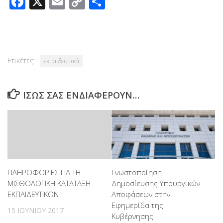
Facebook
X
Email
Copy
Μοιραστείτε
Link
Ετικέτες:
εκπαιδευτικά
ΊΣΩΣ ΣΑΣ ΕΝΔΙΑΦΈΡΟΥΝ…
ΠΛΗΡΟΦΟΡΙΕΣ ΓΙΑ ΤΗ
Γνωστοποίηση
ΜΙΣΘΟΛΟΓΙΚΗ ΚΑΤΑΤΑΞΗ
Δημοσίευσης Υπουργικών
ΕΚΠΑΙΔΕΥΤΙΚΩΝ
Αποφάσεων στην
Εφημερίδα της
15 ΙΟΥΝΊΟΥ 2017
Κυβέρνησης