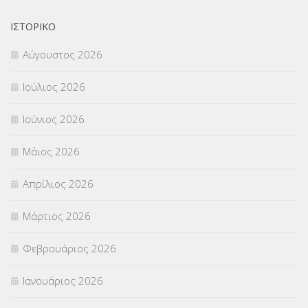
ΟΙΚΟΝΟΜΙΚΑ ΘΕΜΑΤΑ
(73)
ΙΣΤΟΡΙΚΌ
Π.Ε.Κ. ΗΡΑΚΛΕΙΟΥ
(12)
Αύγουστος 2026
ΠΑΝΕΛΛΑΔΙΚΕΣ ΕΞΕΤΑΣΕΙΣ
(839)
Ιούλιος 2026
ΠΡΟΚΗΡΥΞΕΙΣ
(18)
Ιούνιος 2026
ΣΕΜΙΝΑΡΙΑ – ΗΜΕΡΙΔΕΣ
(495)
Μάιος 2026
ΣΕΠ
(50)
Απρίλιος 2026
ΣΤΕΛΕΧΗ
(360)
Μάρτιος 2026
ΣΥΜΒΟΥΛΕΥΤΙΚΟΣ ΣΤΑΘΜΟΣ ΝΕΩΝ
(18)
Φεβρουάριος 2026
ΣΥΝΤΑΞΕΙΣ
(12)
Ιανουάριος 2026
ΣΧΟΛΙΚΟΙ ΣΥΜΒΟΥΛΟΙ
(754)