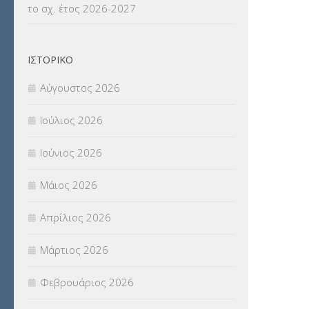
το σχ. έτος 2026-2027
ΝΟΜΟΘΕΣΙΑ
(66)
ΟΙΚΟΝΟΜΙΚΑ ΘΕΜΑΤΑ
(73)
ΙΣΤΟΡΙΚΌ
Π.Ε.Κ. ΗΡΑΚΛΕΙΟΥ
(12)
Αύγουστος 2026
ΠΑΝΕΛΛΑΔΙΚΕΣ ΕΞΕΤΑΣΕΙΣ
(839)
Ιούλιος 2026
ΠΡΟΚΗΡΥΞΕΙΣ
(18)
Ιούνιος 2026
ΣΕΜΙΝΑΡΙΑ – ΗΜΕΡΙΔΕΣ
(495)
Μάιος 2026
ΣΕΠ
(50)
Απρίλιος 2026
ΣΤΕΛΕΧΗ
(360)
Μάρτιος 2026
ΣΥΜΒΟΥΛΕΥΤΙΚΟΣ ΣΤΑΘΜΟΣ ΝΕΩΝ
Φεβρουάριος 2026
(18)