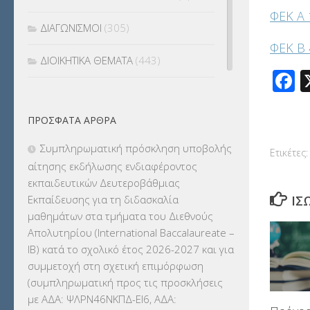
ΦΕΚ Α
ΔΙΑΓΩΝΙΣΜΟΙ
(305)
ΦΕΚ Β
ΔΙΟΙΚΗΤΙΚΑ ΘΕΜΑΤΑ
(443)
F
ΔΙΟΡΙΣΜΟΙ
(123)
ΠΡΌΣΦΑΤΑ ΆΡΘΡΑ
ΕΚΔΡΟΜΕΣ
(7.354)
Συμπληρωματική πρόσκληση υποβολής
Ετικέτες:
ΕΚΠΑΙΔΕΥΤΙΚΑ ΘΕΜΑΤΑ
(2.824)
αίτησης εκδήλωσης ενδιαφέροντος
εκπαιδευτικών Δευτεροβάθμιας
ΕΠΑΛ
(366)
Εκπαίδευσης για τη διδασκαλία
ΊΣ
μαθημάτων στα τμήματα του Διεθνούς
ΕΠΙΜΟΡΦΩΣΗ Τ.Π.Ε.
(10)
Απολυτηρίου (International Baccalaureate –
IB) κατά το σχολικό έτος 2026-2027 και για
ΕΥΡΩΠΑΪΚΑ ΠΡΟΓΡΑΜΜΑΤΑ
(230)
συμμετοχή στη σχετική επιμόρφωση
(συμπληρωματική προς τις προσκλήσεις
ΚΕΣΥ
(60)
με ΑΔΑ: ΨΛΡΝ46ΝΚΠΔ-ΕΙ6, ΑΔΑ: