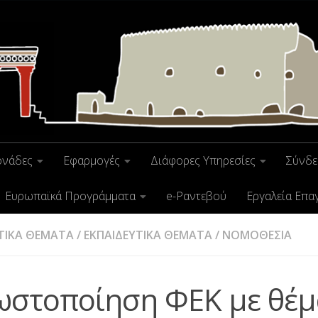
ονάδες
Εφαρμογές
Διάφορες Υπηρεσίες
Σύνδε
Ευρωπαϊκά Προγράμματα
e-Ραντεβού
Εργαλεία Επα
ΤΙΚΑ ΘΕΜΑΤΑ
/
ΕΚΠΑΙΔΕΥΤΙΚΑ ΘΕΜΑΤΑ
/
ΝΟΜΟΘΕΣΙΑ
ωστοποίηση ΦΕΚ με θέμ