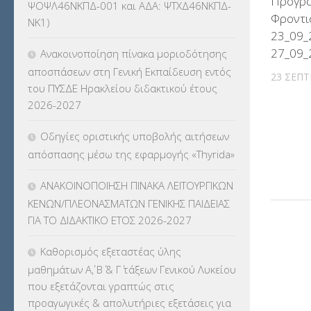
Πρόγρα
ΨΟΨΛ46ΝΚΠΔ-001 και ΑΔΑ: ΨΤΧΔ46ΝΚΠΔ-
ΚΕΣΥΠ
(109)
Φροντι
ΝΚ1)
23_09_
ΚΠγ – ΚΡΑΤΙΚΟ ΠΙΣΤΟΠΟΙΗΤΙΚΟ
27_09_
Ανακοινοποίηση πίνακα μοριοδότησης
ΓΛΩΣΣΟΜΑΘΕΙΑΣ
(135)
αποσπάσεων στη Γενική Εκπαίδευση εντός
23 ΣΕΠΤ
του ΠΥΣΔΕ Ηρακλείου διδακτικού έτους
ΚΠπ- ΚΡΑΤΙΚΟ ΠΙΣΤΟΠΟΙΗΤΙΚΟ
2026-2027
ΠΛΗΡΟΦΟΡΙΚΗΣ
(12)
Οδηγίες οριστικής υποβολής αιτήσεων
ΛΟΙΠΑ
(309)
απόσπασης μέσω της εφαρμογής «Thyrida»
ΜΑΘΗΤΕΙΑ
(275)
ΑΝΑΚΟΙΝΟΠΟΙΗΣΗ ΠΙΝΑΚΑ ΛΕΙΤΟΥΡΓΙΚΩΝ
ΚΕΝΩΝ/ΠΛΕΟΝΑΣΜΑΤΩΝ ΓΕΝΙΚΗΣ ΠΑΙΔΕΙΑΣ
ΜΕΤΑΘΕΣΕΙΣ-ΤΟΠΟΘΕΤΗΣΕΙΣ
ΓΙΑ ΤΟ ΔΙΔΑΚΤΙΚΟ ΕΤΟΣ 2026-2027
ΒΕΛΤΙΩΣΕΙΣ
(319)
Καθορισμός εξεταστέας ύλης
ΜΕΤΑΤΑΞΕΙΣ
(87)
μαθημάτων Α΄, Β΄ & Γ΄ τάξεων Γενικού Λυκείου
που εξετάζονται γραπτώς στις
ΜΕΤΑΦΟΡΑ ΜΑΘΗΤΩΝ
(3)
προαγωγικές & απολυτήριες εξετάσεις για