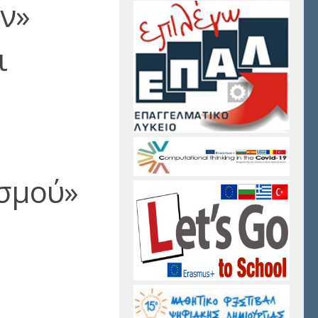
ν»
ι
σμού»