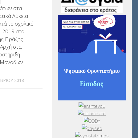
η
άτων στα
τικά Λύκεια
κατά το σχολικό
8-2019 στο
ης Πράξης
 Αρχή στα
οστήριξη
 Μονάδων
ΒΡΊΟΥ 2018