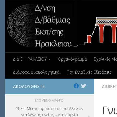
Δ.Δ.Ε. ΗΡΑΚΛΕΙΟΥ
Οργανόγραμμα
Σχολικές Μ
Διάφορα Δικαιολογητικά
Πανελλαδικές Εξετάσεις
ΑΚΟΛΟΥΘΉΣΤΕ:
ΔΙΟΙΚΗ
ΕΠΌΜΕΝΟ ΆΡΘΡΟ
Γν
ΥΠΕΣ: Μέτρα προστασίας υπαλλήλων
για λόγους υγείας – Λειτουργία