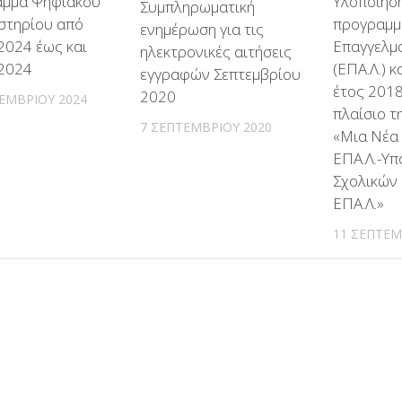
μμα Ψηφιακού
Υλοποίησ
Συμπληρωματική
στηρίου από
προγραμμ
ενημέρωση για τις
2024 έως και
Επαγγελμα
ηλεκτρονικές αιτήσεις
2024
(ΕΠΑ.Λ.) 
εγγραφών Σεπτεμβρίου
έτος 201
2020
ΕΜΒΡΊΟΥ 2024
πλαίσιο τ
7 ΣΕΠΤΕΜΒΡΊΟΥ 2020
«Μια Νέα
ΕΠΑ.Λ.-Υπ
Σχολικών
ΕΠΑ.Λ.»
11 ΣΕΠΤΕΜ