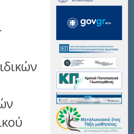
–
Ειδικών
ών
ικού