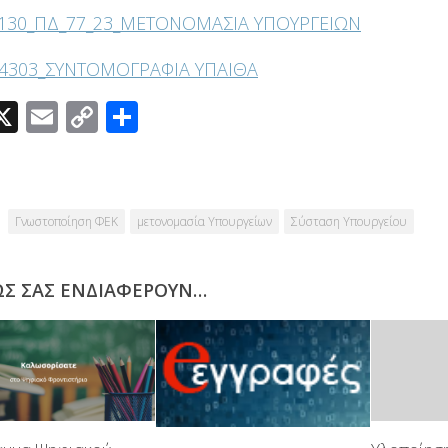
 130_ΠΔ_77_23_ΜΕΤΟΝΟΜΑΣΙΑ ΥΠΟΥΡΓΕΙΩΝ
 4303_ΣΥΝΤΟΜΟΓΡΑΦΙΑ ΥΠΑΙΘΑ
acebook
X
Email
Copy
Μοιραστείτε
Link
Γνωστοποίηση ΦΕΚ
μετονομασία Υπουργείων
Σύσταση Υπουργείου
ΩΣ ΣΑΣ ΕΝΔΙΑΦΈΡΟΥΝ…