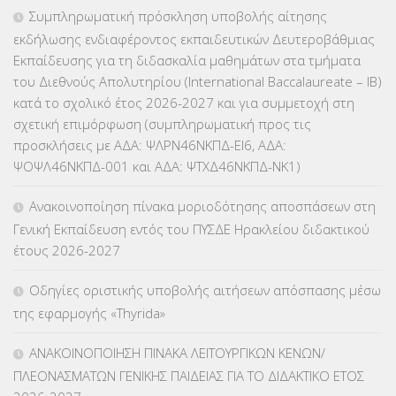
ΕΠΑΛ
(366)
Συμπληρωματική πρόσκληση υποβολής αίτησης
εκδήλωσης ενδιαφέροντος εκπαιδευτικών Δευτεροβάθμιας
ΕΠΙΜΟΡΦΩΣΗ Τ.Π.Ε.
(10)
Εκπαίδευσης για τη διδασκαλία μαθημάτων στα τμήματα
του Διεθνούς Απολυτηρίου (International Baccalaureate – IB)
ΕΥΡΩΠΑΪΚΑ ΠΡΟΓΡΑΜΜΑΤΑ
(230)
κατά το σχολικό έτος 2026-2027 και για συμμετοχή στη
σχετική επιμόρφωση (συμπληρωματική προς τις
ΚΕΣΥ
(60)
προσκλήσεις με ΑΔΑ: ΨΛΡΝ46ΝΚΠΔ-ΕΙ6, ΑΔΑ:
ΨΟΨΛ46ΝΚΠΔ-001 και ΑΔΑ: ΨΤΧΔ46ΝΚΠΔ-ΝΚ1)
ΚΕΣΥΠ
(109)
Ανακοινοποίηση πίνακα μοριοδότησης αποσπάσεων στη
ΚΠγ – ΚΡΑΤΙΚΟ ΠΙΣΤΟΠΟΙΗΤΙΚΟ ΓΛΩΣΣΟΜΑΘΕΙΑΣ
(135)
Γενική Εκπαίδευση εντός του ΠΥΣΔΕ Ηρακλείου διδακτικού
έτους 2026-2027
ΚΠπ- ΚΡΑΤΙΚΟ ΠΙΣΤΟΠΟΙΗΤΙΚΟ ΠΛΗΡΟΦΟΡΙΚΗΣ
(12)
Οδηγίες οριστικής υποβολής αιτήσεων απόσπασης μέσω
ΛΟΙΠΑ
(309)
της εφαρμογής «Thyrida»
ΜΑΘΗΤΕΙΑ
(275)
ΑΝΑΚΟΙΝΟΠΟΙΗΣΗ ΠΙΝΑΚΑ ΛΕΙΤΟΥΡΓΙΚΩΝ ΚΕΝΩΝ/
ΠΛΕΟΝΑΣΜΑΤΩΝ ΓΕΝΙΚΗΣ ΠΑΙΔΕΙΑΣ ΓΙΑ ΤΟ ΔΙΔΑΚΤΙΚΟ ΕΤΟΣ
ΜΕΤΑΘΕΣΕΙΣ-ΤΟΠΟΘΕΤΗΣΕΙΣ ΒΕΛΤΙΩΣΕΙΣ
(319)