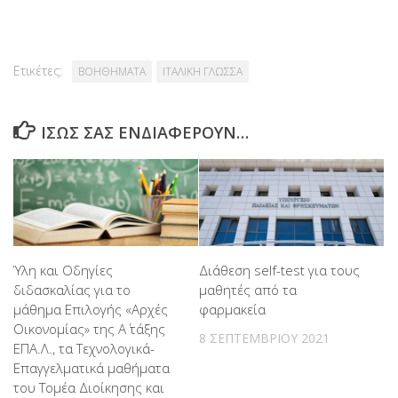
Ετικέτες:
ΒΟΗΘΗΜΑΤΑ
ΙΤΑΛΙΚΗ ΓΛΩΣΣΑ
ΊΣΩΣ ΣΑΣ ΕΝΔΙΑΦΈΡΟΥΝ…
Ύλη και Οδηγίες
Διάθεση self-test για τους
διδασκαλίας για το
μαθητές από τα
μάθημα Επιλογής «Αρχές
φαρμακεία
Οικονομίας» της Α΄ τάξης
8 ΣΕΠΤΕΜΒΡΊΟΥ 2021
ΕΠΑ.Λ., τα Τεχνολογικά-
Επαγγελματικά μαθήματα
του Τομέα Διοίκησης και