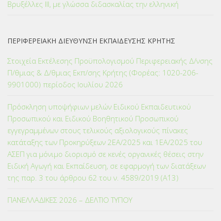
Βρυξέλλες ΙΙΙ, με γλώσσα διδασκαλίας την ελληνική
ΠΕΡΙΦΕΡΕΙΑΚΗ ΔΙΕΥΘΥΝΣΗ ΕΚΠΑΙΔΕΥΣΗΣ ΚΡΗΤΗΣ
Στοιχεία Εκτέλεσης Προϋπολογισμού Περιφερειακής Δ/νσης
Π/θμιας & Δ/θμιας Εκπ/σης Κρήτης (Φορέας: 1020-206-
9901000) περίοδος Ιουλίου 2026
Πρόσκληση υποψήφιων μελών Ειδικού Εκπαιδευτικού
Προσωπικού και Ειδικού Βοηθητικού Προσωπικού
εγγεγραμμένων στους τελικούς αξιολογικούς πίνακες
κατάταξης των Προκηρύξεων 2ΕΑ/2025 και 1ΕΑ/2025 του
ΑΣΕΠ για μόνιμο διορισμό σε κενές οργανικές θέσεις στην
Ειδική Αγωγή και Εκπαίδευση, σε εφαρμογή των διατάξεων
της παρ. 3 του άρθρου 62 του ν. 4589/2019 (Α΄13)
ΠΑΝΕΛΛΑΔΙΚΕΣ 2026 – ΔΕΛΤΙΟ ΤΥΠΟΥ