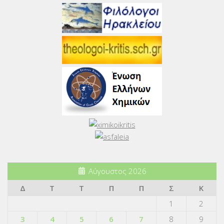
Αύγουστος 2026
Δ
Τ
Τ
Π
Π
Σ
Κ
1
2
3
4
5
6
7
8
9