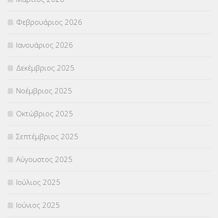
ΣΤΕΛΕΧΗ
(360)
Φεβρουάριος 2026
ΣΥΜΒΟΥΛΕΥΤΙΚΟΣ ΣΤΑΘΜΟΣ ΝΕΩΝ
(18)
Ιανουάριος 2026
ΣΥΝΤΑΞΕΙΣ
(12)
Δεκέμβριος 2025
ΣΧΟΛΙΚΟΙ ΣΥΜΒΟΥΛΟΙ
(754)
Νοέμβριος 2025
ΥΠΕΡΑΡΙΘΜΟΙ
(1)
Οκτώβριος 2025
ΥΠΟΤΡΟΦΙΕΣ
(28)
Σεπτέμβριος 2025
ΦΥΣΙΚΗ ΑΓΩΓΗ
(692)
Αύγουστος 2025
Χωρίς κατηγορία
(55)
Ιούλιος 2025
Ιούνιος 2025