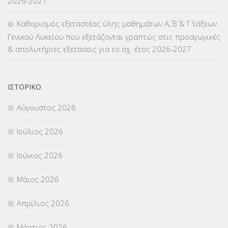
2026-2027
ΜΕΤΑΤΑΞΕΙΣ
(87)
Καθορισμός εξεταστέας ύλης μαθημάτων Α΄, Β΄ & Γ΄ τάξεων
Γενικού Λυκείου που εξετάζονται γραπτώς στις προαγωγικές
ΜΕΤΑΦΟΡΑ ΜΑΘΗΤΩΝ
(3)
& απολυτήριες εξετάσεις για το σχ. έτος 2026-2027
ΝΟΜΟΘΕΣΙΑ
(66)
ΟΙΚΟΝΟΜΙΚΑ ΘΕΜΑΤΑ
(73)
ΙΣΤΟΡΙΚΌ
Αύγουστος 2026
Π.Ε.Κ. ΗΡΑΚΛΕΙΟΥ
(12)
Ιούλιος 2026
ΠΑΝΕΛΛΑΔΙΚΕΣ ΕΞΕΤΑΣΕΙΣ
(839)
Ιούνιος 2026
ΠΡΟΚΗΡΥΞΕΙΣ
(18)
Μάιος 2026
ΣΕΜΙΝΑΡΙΑ – ΗΜΕΡΙΔΕΣ
(495)
Απρίλιος 2026
ΣΕΠ
(50)
Μάρτιος 2026