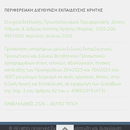
ΠΕΡΙΦΕΡΕΙΑΚΗ ΔΙΕΥΘΥΝΣΗ ΕΚΠΑΙΔΕΥΣΗΣ ΚΡΗΤΗΣ
Στοιχεία Εκτέλεσης Προϋπολογισμού Περιφερειακής Δ/νσης
Π/θμιας & Δ/θμιας Εκπ/σης Κρήτης (Φορέας: 1020-206-
9901000) περίοδος Ιουλίου 2026
Πρόσκληση υποψήφιων μελών Ειδικού Εκπαιδευτικού
Προσωπικού και Ειδικού Βοηθητικού Προσωπικού
εγγεγραμμένων στους τελικούς αξιολογικούς πίνακες
κατάταξης των Προκηρύξεων 2ΕΑ/2025 και 1ΕΑ/2025 του
ΑΣΕΠ για μόνιμο διορισμό σε κενές οργανικές θέσεις στην
Ειδική Αγωγή και Εκπαίδευση, σε εφαρμογή των διατάξεων
της παρ. 3 του άρθρου 62 του ν. 4589/2019 (Α΄13)
ΠΑΝΕΛΛΑΔΙΚΕΣ 2026 – ΔΕΛΤΙΟ ΤΥΠΟΥ
© All rights reserved Σχεδίαση, Ανάπτυξη και Διαχείριση