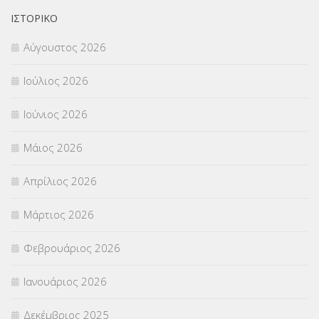
ΟΙΚΟΝΟΜΙΚΑ ΘΕΜΑΤΑ
(73)
ΙΣΤΟΡΙΚΌ
Αύγουστος 2026
Π.Ε.Κ. ΗΡΑΚΛΕΙΟΥ
(12)
Ιούλιος 2026
ΠΑΝΕΛΛΑΔΙΚΕΣ ΕΞΕΤΑΣΕΙΣ
(839)
Ιούνιος 2026
ΠΡΟΚΗΡΥΞΕΙΣ
(18)
Μάιος 2026
ΣΕΜΙΝΑΡΙΑ – ΗΜΕΡΙΔΕΣ
(495)
Απρίλιος 2026
ΣΕΠ
(50)
Μάρτιος 2026
ΣΤΕΛΕΧΗ
(360)
Φεβρουάριος 2026
ΣΥΜΒΟΥΛΕΥΤΙΚΟΣ ΣΤΑΘΜΟΣ ΝΕΩΝ
(18)
Ιανουάριος 2026
ΣΥΝΤΑΞΕΙΣ
(12)
Δεκέμβριος 2025
ΣΧΟΛΙΚΟΙ ΣΥΜΒΟΥΛΟΙ
(754)