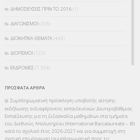
ΔΗΜΟΣΙΕΥΣΕΙΣ ΠΡΙΝ ΤΟ 2016
(1)
ΔΙΑΓΩΝΙΣΜΟΙ
(305)
ΔΙΟΙΚΗΤΙΚΑ ΘΕΜΑΤΑ
(443)
ΔΙΟΡΙΣΜΟΙ
(123)
ΕΚΔΡΟΜΕΣ
(7.354)
ΕΚΠΑΙΔΕΥΤΙΚΑ ΘΕΜΑΤΑ
(2.824)
ΠΡΌΣΦΑΤΑ ΆΡΘΡΑ
ΕΠΑΛ
(366)
Συμπληρωματική πρόσκληση υποβολής αίτησης
εκδήλωσης ενδιαφέροντος εκπαιδευτικών Δευτεροβάθμιας
ΕΠΙΜΟΡΦΩΣΗ Τ.Π.Ε.
(10)
Εκπαίδευσης για τη διδασκαλία μαθημάτων στα τμήματα
του Διεθνούς Απολυτηρίου (International Baccalaureate – IB)
ΕΥΡΩΠΑΪΚΑ ΠΡΟΓΡΑΜΜΑΤΑ
(230)
κατά το σχολικό έτος 2026-2027 και για συμμετοχή στη
σχετική επιμόρφωση (συμπληρωματική προς τις