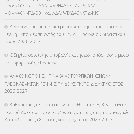
ΚΕΣΥ
(60)
προσκλήσεις με ΑΔΑ: ΨΛΡΝ46ΝΚΠΔ-ΕΙ6, ΑΔΑ:
ΨΟΨΛ46ΝΚΠΔ-001 και ΑΔΑ: ΨΤΧΔ46ΝΚΠΔ-ΝΚ1)
ΚΕΣΥΠ
(109)
Ανακοινοποίηση πίνακα μοριοδότησης αποσπάσεων στη
ΚΠγ – ΚΡΑΤΙΚΟ ΠΙΣΤΟΠΟΙΗΤΙΚΟ ΓΛΩΣΣΟΜΑΘΕΙΑΣ
(135)
Γενική Εκπαίδευση εντός του ΠΥΣΔΕ Ηρακλείου διδακτικού
έτους 2026-2027
ΚΠπ- ΚΡΑΤΙΚΟ ΠΙΣΤΟΠΟΙΗΤΙΚΟ ΠΛΗΡΟΦΟΡΙΚΗΣ
(12)
Οδηγίες οριστικής υποβολής αιτήσεων απόσπασης μέσω
ΛΟΙΠΑ
(309)
της εφαρμογής «Thyrida»
ΜΑΘΗΤΕΙΑ
(275)
ΑΝΑΚΟΙΝΟΠΟΙΗΣΗ ΠΙΝΑΚΑ ΛΕΙΤΟΥΡΓΙΚΩΝ ΚΕΝΩΝ/
ΠΛΕΟΝΑΣΜΑΤΩΝ ΓΕΝΙΚΗΣ ΠΑΙΔΕΙΑΣ ΓΙΑ ΤΟ ΔΙΔΑΚΤΙΚΟ ΕΤΟΣ
ΜΕΤΑΘΕΣΕΙΣ-ΤΟΠΟΘΕΤΗΣΕΙΣ ΒΕΛΤΙΩΣΕΙΣ
(319)
2026-2027
ΜΕΤΑΤΑΞΕΙΣ
(87)
Καθορισμός εξεταστέας ύλης μαθημάτων Α΄, Β΄ & Γ΄ τάξεων
Γενικού Λυκείου που εξετάζονται γραπτώς στις προαγωγικές
ΜΕΤΑΦΟΡΑ ΜΑΘΗΤΩΝ
(3)
& απολυτήριες εξετάσεις για το σχ. έτος 2026-2027
ΝΟΜΟΘΕΣΙΑ
(66)