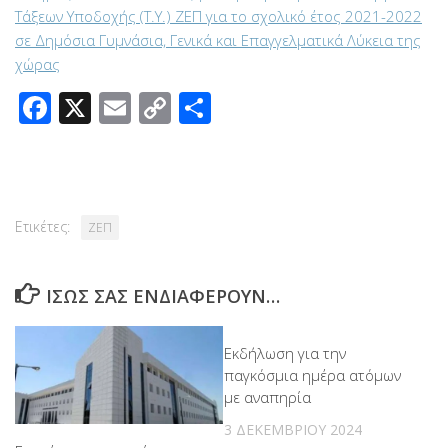
Τάξεων Υποδοχής (Τ.Υ.) ΖΕΠ για το σχολικό έτος 2021-2022
σε Δημόσια Γυμνάσια, Γενικά και Επαγγελματικά Λύκεια της
χώρας
Facebook
X
Email
Copy
Μοιραστείτε
Link
Ετικέτες:
ΖΕΠ
ΊΣΩΣ ΣΑΣ ΕΝΔΙΑΦΈΡΟΥΝ…
Εκδήλωση για την
παγκόσμια ημέρα ατόμων
με αναπηρία
3 ΔΕΚΕΜΒΡΊΟΥ 2024