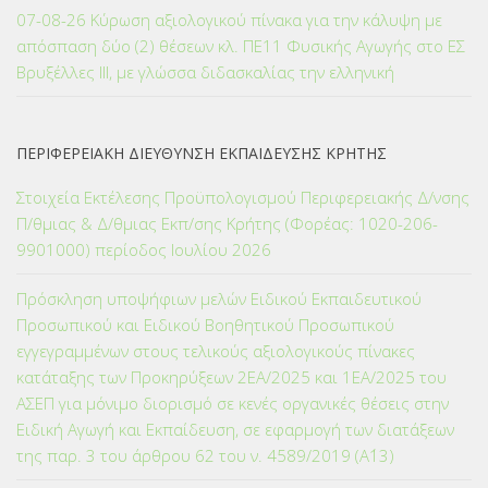
07-08-26 Κύρωση αξιολογικού πίνακα για την κάλυψη με
απόσπαση δύο (2) θέσεων κλ. ΠΕ11 Φυσικής Αγωγής στο ΕΣ
Βρυξέλλες ΙΙΙ, με γλώσσα διδασκαλίας την ελληνική
ΠΕΡΙΦΕΡΕΙΑΚΗ ΔΙΕΥΘΥΝΣΗ ΕΚΠΑΙΔΕΥΣΗΣ ΚΡΗΤΗΣ
Στοιχεία Εκτέλεσης Προϋπολογισμού Περιφερειακής Δ/νσης
Π/θμιας & Δ/θμιας Εκπ/σης Κρήτης (Φορέας: 1020-206-
9901000) περίοδος Ιουλίου 2026
Πρόσκληση υποψήφιων μελών Ειδικού Εκπαιδευτικού
Προσωπικού και Ειδικού Βοηθητικού Προσωπικού
εγγεγραμμένων στους τελικούς αξιολογικούς πίνακες
κατάταξης των Προκηρύξεων 2ΕΑ/2025 και 1ΕΑ/2025 του
ΑΣΕΠ για μόνιμο διορισμό σε κενές οργανικές θέσεις στην
Ειδική Αγωγή και Εκπαίδευση, σε εφαρμογή των διατάξεων
της παρ. 3 του άρθρου 62 του ν. 4589/2019 (Α΄13)