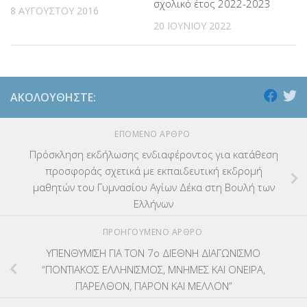
σχολικό έτος 2022-2023
ΕΠΙΜΟΡΦΩΣΗ Τ.Π.Ε.
(10)
8 ΑΥΓΟΎΣΤΟΥ 2016
20 ΙΟΥΝΊΟΥ 2022
ΕΥΡΩΠΑΪΚΑ ΠΡΟΓΡΑΜΜΑΤΑ
(230)
ΚΕΣΥ
(60)
ΑΚΟΛΟΥΘΉΣΤΕ:
ΚΕΣΥΠ
(109)
ΕΠΌΜΕΝΟ ΆΡΘΡΟ
ΚΠγ – ΚΡΑΤΙΚΟ ΠΙΣΤΟΠΟΙΗΤΙΚΟ ΓΛΩΣΣΟΜΑΘΕΙΑΣ
(135)
Πρόσκληση εκδήλωσης ενδιαφέροντος για κατάθεση
ΚΠπ- ΚΡΑΤΙΚΟ ΠΙΣΤΟΠΟΙΗΤΙΚΟ ΠΛΗΡΟΦΟΡΙΚΗΣ
(12)
προσφοράς σχετικά με εκπαιδευτική εκδρομή
μαθητών του Γυμνασίου Αγίων Δέκα στη Βουλή των
ΛΟΙΠΑ
(309)
Ελλήνων
ΠΡΟΗΓΟΎΜΕΝΟ ΆΡΘΡΟ
ΜΑΘΗΤΕΙΑ
(275)
ΥΠΕΝΘΥΜΙΣΗ ΓΙΑ ΤΟΝ 7ο ΔΙΕΘΝΗ ΔΙΑΓΩΝΙΣΜΟ
ΜΕΤΑΘΕΣΕΙΣ-ΤΟΠΟΘΕΤΗΣΕΙΣ ΒΕΛΤΙΩΣΕΙΣ
(319)
“ΠΟΝΤΙΑΚΟΣ ΕΛΛΗΝΙΣΜΟΣ, ΜΝΗΜΕΣ ΚΑΙ ΟΝΕΙΡΑ,
ΠΑΡΕΛΘΟΝ, ΠΑΡΟΝ ΚΑΙ ΜΕΛΛΟΝ”
ΜΕΤΑΤΑΞΕΙΣ
(87)