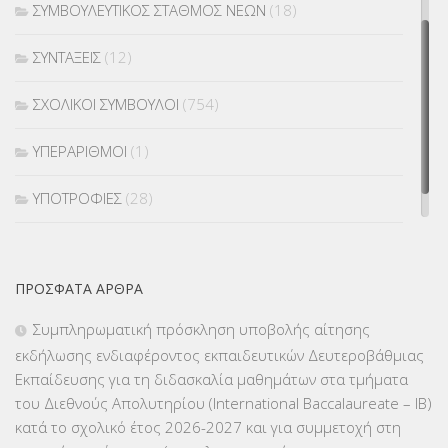
ΣΥΜΒΟΥΛΕΥΤΙΚΟΣ ΣΤΑΘΜΟΣ ΝΕΩΝ
(18)
ΣΥΝΤΑΞΕΙΣ
(12)
ΣΧΟΛΙΚΟΙ ΣΥΜΒΟΥΛΟΙ
(754)
ΥΠΕΡΑΡΙΘΜΟΙ
(1)
ΥΠΟΤΡΟΦΙΕΣ
(28)
ΦΥΣΙΚΗ ΑΓΩΓΗ
(692)
ΠΡΌΣΦΑΤΑ ΆΡΘΡΑ
Χωρίς κατηγορία
(55)
Συμπληρωματική πρόσκληση υποβολής αίτησης
εκδήλωσης ενδιαφέροντος εκπαιδευτικών Δευτεροβάθμιας
Εκπαίδευσης για τη διδασκαλία μαθημάτων στα τμήματα
του Διεθνούς Απολυτηρίου (International Baccalaureate – IB)
κατά το σχολικό έτος 2026-2027 και για συμμετοχή στη