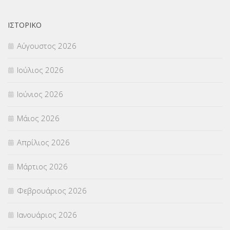
ΝΟΜΟΘΕΣΙΑ
(66)
ΟΙΚΟΝΟΜΙΚΑ ΘΕΜΑΤΑ
(73)
ΙΣΤΟΡΙΚΌ
Αύγουστος 2026
Π.Ε.Κ. ΗΡΑΚΛΕΙΟΥ
(12)
Ιούλιος 2026
ΠΑΝΕΛΛΑΔΙΚΕΣ ΕΞΕΤΑΣΕΙΣ
(839)
Ιούνιος 2026
ΠΡΟΚΗΡΥΞΕΙΣ
(18)
Μάιος 2026
ΣΕΜΙΝΑΡΙΑ – ΗΜΕΡΙΔΕΣ
(495)
Απρίλιος 2026
ΣΕΠ
(50)
Μάρτιος 2026
ΣΤΕΛΕΧΗ
(360)
Φεβρουάριος 2026
ΣΥΜΒΟΥΛΕΥΤΙΚΟΣ ΣΤΑΘΜΟΣ ΝΕΩΝ
(18)
Ιανουάριος 2026
ΣΥΝΤΑΞΕΙΣ
(12)