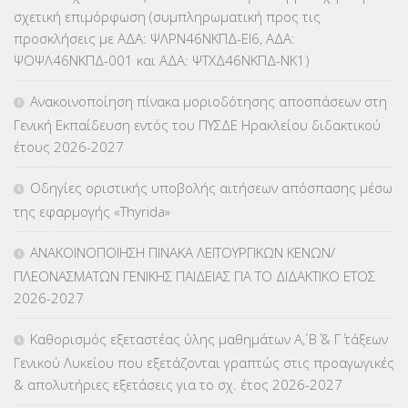
σχετική επιμόρφωση (συμπληρωματική προς τις
ΚΕΣΥ
(60)
προσκλήσεις με ΑΔΑ: ΨΛΡΝ46ΝΚΠΔ-ΕΙ6, ΑΔΑ:
ΨΟΨΛ46ΝΚΠΔ-001 και ΑΔΑ: ΨΤΧΔ46ΝΚΠΔ-ΝΚ1)
ΚΕΣΥΠ
(109)
Ανακοινοποίηση πίνακα μοριοδότησης αποσπάσεων στη
ΚΠγ – ΚΡΑΤΙΚΟ ΠΙΣΤΟΠΟΙΗΤΙΚΟ ΓΛΩΣΣΟΜΑΘΕΙΑΣ
(135)
Γενική Εκπαίδευση εντός του ΠΥΣΔΕ Ηρακλείου διδακτικού
έτους 2026-2027
ΚΠπ- ΚΡΑΤΙΚΟ ΠΙΣΤΟΠΟΙΗΤΙΚΟ ΠΛΗΡΟΦΟΡΙΚΗΣ
(12)
Οδηγίες οριστικής υποβολής αιτήσεων απόσπασης μέσω
ΛΟΙΠΑ
(309)
της εφαρμογής «Thyrida»
ΜΑΘΗΤΕΙΑ
(275)
ΑΝΑΚΟΙΝΟΠΟΙΗΣΗ ΠΙΝΑΚΑ ΛΕΙΤΟΥΡΓΙΚΩΝ ΚΕΝΩΝ/
ΠΛΕΟΝΑΣΜΑΤΩΝ ΓΕΝΙΚΗΣ ΠΑΙΔΕΙΑΣ ΓΙΑ ΤΟ ΔΙΔΑΚΤΙΚΟ ΕΤΟΣ
ΜΕΤΑΘΕΣΕΙΣ-ΤΟΠΟΘΕΤΗΣΕΙΣ ΒΕΛΤΙΩΣΕΙΣ
(319)
2026-2027
ΜΕΤΑΤΑΞΕΙΣ
(87)
Καθορισμός εξεταστέας ύλης μαθημάτων Α΄, Β΄ & Γ΄ τάξεων
Γενικού Λυκείου που εξετάζονται γραπτώς στις προαγωγικές
ΜΕΤΑΦΟΡΑ ΜΑΘΗΤΩΝ
(3)
& απολυτήριες εξετάσεις για το σχ. έτος 2026-2027