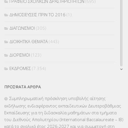
ΓΡΑΦΕΙΟ ΣΧΟΛΙΚΩΝ ΔΡΑΣΤΗΡΙΟΤΗΤΩΝ
(695)
ΔΗΜΟΣΙΕΥΣΕΙΣ ΠΡΙΝ ΤΟ 2016
(1)
ΔΙΑΓΩΝΙΣΜΟΙ
(305)
ΔΙΟΙΚΗΤΙΚΑ ΘΕΜΑΤΑ
(443)
ΔΙΟΡΙΣΜΟΙ
(123)
ΕΚΔΡΟΜΕΣ
(7.354)
ΕΚΠΑΙΔΕΥΤΙΚΑ ΘΕΜΑΤΑ
(2.824)
ΠΡΌΣΦΑΤΑ ΆΡΘΡΑ
ΕΠΑΛ
(366)
Συμπληρωματική πρόσκληση υποβολής αίτησης
εκδήλωσης ενδιαφέροντος εκπαιδευτικών Δευτεροβάθμιας
ΕΠΙΜΟΡΦΩΣΗ Τ.Π.Ε.
(10)
Εκπαίδευσης για τη διδασκαλία μαθημάτων στα τμήματα
του Διεθνούς Απολυτηρίου (International Baccalaureate – IB)
ΕΥΡΩΠΑΪΚΑ ΠΡΟΓΡΑΜΜΑΤΑ
(230)
κατά το σχολικό έτος 2026-2027 και για συμμετοχή στη