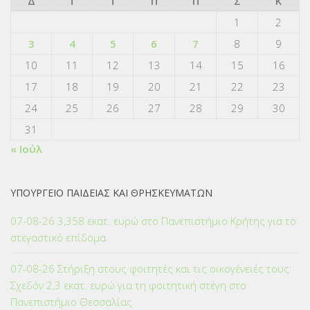
Δ
Τ
Τ
Π
Π
Σ
Κ
1
2
3
4
5
6
7
8
9
10
11
12
13
14
15
16
17
18
19
20
21
22
23
24
25
26
27
28
29
30
31
« Ιούλ
ΥΠΟΥΡΓΕΙΟ ΠΑΙΔΕΙΑΣ ΚΑΙ ΘΡΗΣΚΕΥΜΑΤΩΝ
07-08-26 3,358 εκατ. ευρώ στο Πανεπιστήμιο Κρήτης για το
στεγαστικό επίδομα
07-08-26 Στήριξη στους φοιτητές και τις οικογένειές τους:
Σχεδόν 2,3 εκατ. ευρώ για τη φοιτητική στέγη στο
Πανεπιστήμιο Θεσσαλίας