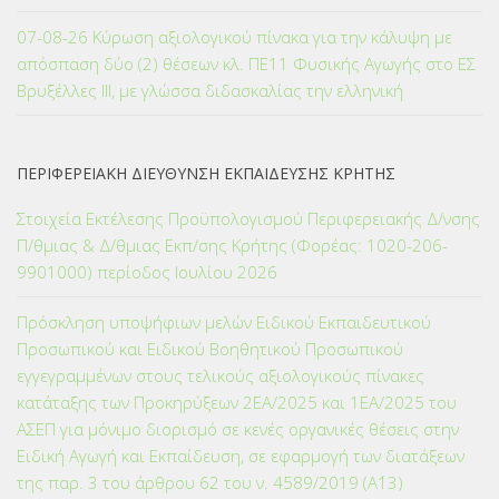
07-08-26 Κύρωση αξιολογικού πίνακα για την κάλυψη με
απόσπαση δύο (2) θέσεων κλ. ΠΕ11 Φυσικής Αγωγής στο ΕΣ
Βρυξέλλες ΙΙΙ, με γλώσσα διδασκαλίας την ελληνική
ΠΕΡΙΦΕΡΕΙΑΚΗ ΔΙΕΥΘΥΝΣΗ ΕΚΠΑΙΔΕΥΣΗΣ ΚΡΗΤΗΣ
Στοιχεία Εκτέλεσης Προϋπολογισμού Περιφερειακής Δ/νσης
Π/θμιας & Δ/θμιας Εκπ/σης Κρήτης (Φορέας: 1020-206-
9901000) περίοδος Ιουλίου 2026
Πρόσκληση υποψήφιων μελών Ειδικού Εκπαιδευτικού
Προσωπικού και Ειδικού Βοηθητικού Προσωπικού
εγγεγραμμένων στους τελικούς αξιολογικούς πίνακες
κατάταξης των Προκηρύξεων 2ΕΑ/2025 και 1ΕΑ/2025 του
ΑΣΕΠ για μόνιμο διορισμό σε κενές οργανικές θέσεις στην
Ειδική Αγωγή και Εκπαίδευση, σε εφαρμογή των διατάξεων
της παρ. 3 του άρθρου 62 του ν. 4589/2019 (Α΄13)