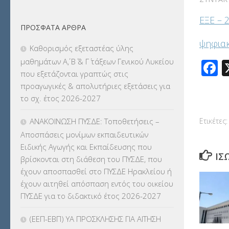
ΦΥΣΙΚΗ ΑΓΩΓΗ
(692)
ΕΞΕ – 
ΠΡΌΣΦΑΤΑ ΆΡΘΡΑ
Χωρίς κατηγορία
(55)
ψηφια
Καθορισμός εξεταστέας ύλης
μαθημάτων Α΄, Β΄ & Γ΄ τάξεων Γενικού Λυκείου
F
που εξετάζονται γραπτώς στις
προαγωγικές & απολυτήριες εξετάσεις για
το σχ. έτος 2026-2027
ΑΝΑΚΟΙΝΩΣΗ ΠΥΣΔΕ: Τοποθετήσεις –
Ετικέτες:
Αποσπάσεις μονίμων εκπαιδευτικών
Ειδικής Αγωγής και Εκπαίδευσης που
ΊΣ
βρίσκονται στη διάθεση του ΠΥΣΔΕ, που
έχουν αποσπασθεί στο ΠΥΣΔΕ Ηρακλείου ή
έχουν αιτηθεί απόσπαση εντός του οικείου
ΠΥΣΔΕ για το διδακτικό έτος 2026-2027
(ΕΕΠ-ΕΒΠ) ΥΑ ΠΡΟΣΚΛΗΣΗΣ ΓΙΑ ΑΙΤΗΣΗ