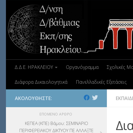
ΕΚΔΡΟΜΕΣ
(7.354)
ΕΚΠΑΙΔΕΥΤΙΚΑ ΘΕΜΑΤΑ
(2.823)
ΕΠΑΛ
(366)
ΕΠΙΜΟΡΦΩΣΗ Τ.Π.Ε.
(10)
ΕΥΡΩΠΑΪΚΑ ΠΡΟΓΡΑΜΜΑΤΑ
(230)
Δ.Δ.Ε. ΗΡΑΚΛΕΙΟΥ
Οργανόγραμμα
Σχολικές Μ
ΚΕΣΥ
(60)
Διάφορα Δικαιολογητικά
Πανελλαδικές Εξετάσεις
ΚΕΣΥΠ
(109)
ΑΚΟΛΟΥΘΉΣΤΕ:
ΕΚΠΑΙΔ
ΚΠγ – ΚΡΑΤΙΚΟ ΠΙΣΤΟΠΟΙΗΤΙΚΟ
ΓΛΩΣΣΟΜΑΘΕΙΑΣ
(135)
ΕΠΌΜΕΝΟ ΆΡΘΡΟ
Δι
ΚΠπ- ΚΡΑΤΙΚΟ ΠΙΣΤΟΠΟΙΗΤΙΚΟ
ΚΕΠΕΑ (ΚΠΕ) Βάμου: ΣΕΜΙΝΑΡΙΟ
ΠΕΡΙΦΕΡΕΙΑΚΟΥ ΔΙΚΤΥΟΥ ΠΕ ΑΛΛΑΞΤΕ
ΠΛΗΡΟΦΟΡΙΚΗΣ
(12)