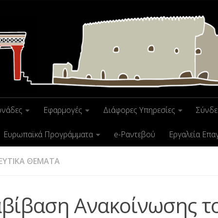
ονάδες
Εφαρμογές
Διάφορες Υπηρεσίες
Σύνδε
Ευρωπαϊκά Προγράμματα
e-Ραντεβού
Εργαλεία Επα
ΕΥΤΙΚΑ ΘΕΜΑΤΑ
αβίβαση Ανακοίνωσης τ