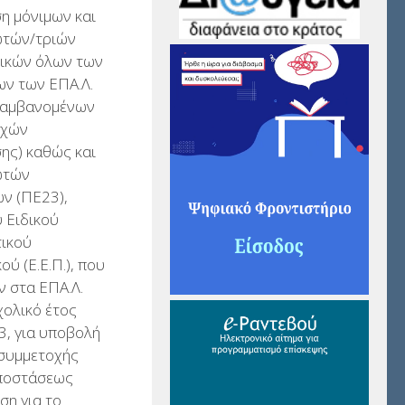
η μόνιμων και
τών/τριών
τικών όλων των
ων των ΕΠΑ.Λ.
λαμβανομένων
εχών
ης) καθώς και
ωτών
ν (ΠΕ23),
 Ειδικού
τικού
ύ (Ε.Ε.Π.), που
 στα ΕΠΑ.Λ.
χολικό έτος
, για υποβολή
συμμετοχής
αποστάσεως
η για τo