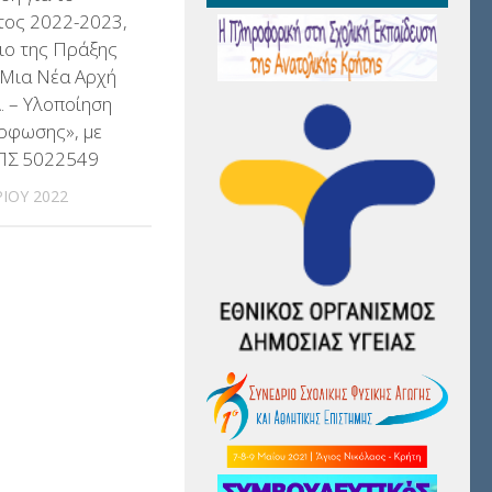
τος 2022-2023,
ιο της Πράξης
 «Μια Νέα Αρχή
. – Υλοποίηση
ρφωσης», με
ΠΣ 5022549
ΊΟΥ 2022