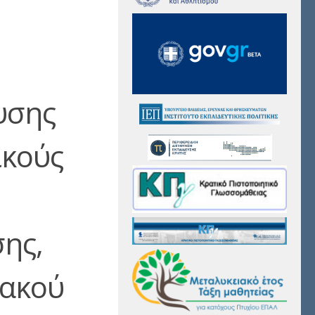
υσης
ικούς
ης,
υακού