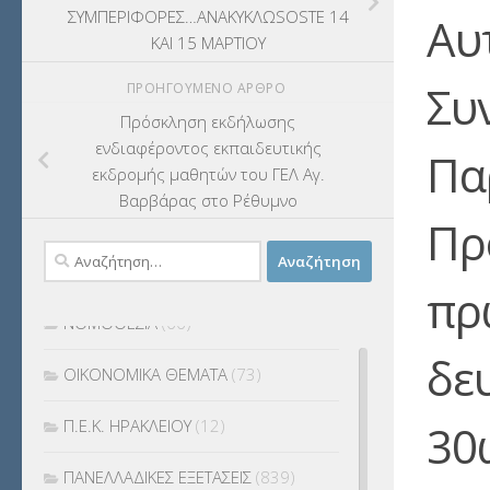
ΣΥΜΠΕΡΙΦΟΡΕΣ…ΑΝΑΚΥΚΛΩSOSΤΕ 14
Αυ
ΛΟΙΠΑ
(309)
ΚΑΙ 15 ΜΑΡΤΙΟΥ
Συ
ΠΡΟΗΓΟΎΜΕΝΟ ΆΡΘΡΟ
ΜΑΘΗΤΕΙΑ
(275)
Πρόσκληση εκδήλωσης
ΜΕΤΑΘΕΣΕΙΣ-ΤΟΠΟΘΕΤΗΣΕΙΣ
ενδιαφέροντος εκπαιδευτικής
Πα
ΒΕΛΤΙΩΣΕΙΣ
(319)
εκδρομής μαθητών του ΓΕΛ Αγ.
Βαρβάρας στο Ρέθυμνο
ΜΕΤΑΤΑΞΕΙΣ
(87)
Πρ
Αναζήτηση
ΜΕΤΑΦΟΡΑ ΜΑΘΗΤΩΝ
(3)
για:
πρ
ΝΟΜΟΘΕΣΙΑ
(66)
δε
ΟΙΚΟΝΟΜΙΚΑ ΘΕΜΑΤΑ
(73)
30
Π.Ε.Κ. ΗΡΑΚΛΕΙΟΥ
(12)
ΠΑΝΕΛΛΑΔΙΚΕΣ ΕΞΕΤΑΣΕΙΣ
(839)