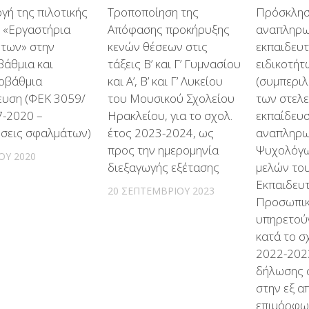
γή της πιλοτικής
Τροποποίηση της
Πρόσκλησ
 «Εργαστήρια
Απόφασης προκήρυξης
αναπληρω
ήτων» στην
κενών θέσεων στις
εκπαιδευ
άθμια και
τάξεις Β’ και Γ’ Γυμνασίου
ειδικοτήτ
οβάθμια
και Α’, Β’ και Γ’ Λυκείου
(συμπερι
ευση (ΦΕΚ 3059/
του Μουσικού Σχολείου
των στελ
7-2020 –
Ηρακλείου, για το σχολ.
εκπαίδευσ
σεις σφαλμάτων)
έτος 2023-2024, ως
αναπληρ
προς την ημερομηνία
Ψυχολόγω
ΊΟΥ 2020
διεξαγωγής εξέτασης
μελών του
Εκπαιδευ
20 ΣΕΠΤΕΜΒΡΊΟΥ 2023
Προσωπικο
υπηρετούν
κατά το σ
2022-2023
δήλωσης 
στην εξ 
επιμόρφωσ