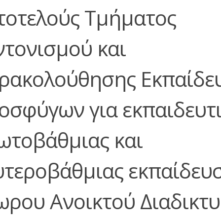
τοτελούς Τμήματος
ντονισμού και
ρακολούθησης Εκπαίδε
οσφύγων για εκπαιδευτ
ωτοβάθμιας και
υτεροβάθμιας εκπαίδευσ
ωρου Ανοικτού Διαδικτ