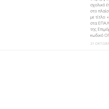
σχολικό έ
στο πλαίσ
με τίτλο:
στα ΕΠΑ.Λ
της Επιμό
κωδικό Ο
21 ΟΚΤΩΒΡ