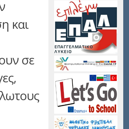
ν
η και
ουν σε
ες,
άλωτους