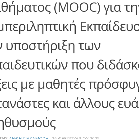
θήματος (MOOC) για τη
μπεριληπτική Εκπαίδευσ
ν υποστήριξη των
παιδευτικών που διδάσκ
ξεις με μαθητές πρόσφυγ
τανάστες και άλλους ευ
ηθυσμούς
ΤΗΣ
ΑΝΘΗ ΓΙΑΚΑΜΟΖΗ
·
26 ΦΕΒΡΟΥΑΡΊΟΥ 2025