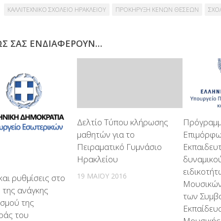
ΚΑΛΛΙΤΕΧΝΙΚΟ ΣΧΟΛΕΙΟ ΗΡΑΚΛΕΙΟΥ
ΠΡΟΚΗΡΥΞΗ ΚΕΝΩΝ ΘΕΣΕΩΝ
ΣΧΟ
ΩΣ ΣΑΣ ΕΝΔΙΑΦΈΡΟΥΝ…
Δελτίο Τύπου κλήρωσης
Πρόγραμμ
μαθητών για το
Επιμόρφω
Πειραματικό Γυμνάσιο
Εκπαιδευ
Ηρακλείου
δυναμικο
ειδικοτήτ
19 ΜΑΪ́ΟΥ 2016
αι ρυθμίσεις στο
Μουσικών
 της ανάγκης
των Συμβ
ισμού της
Εκπαίδευ
ράς του
Μουσικής