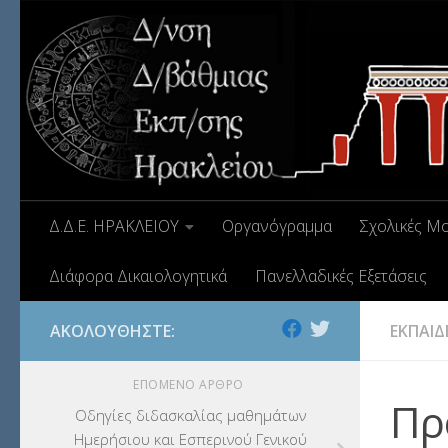
Δ.Δ.Ε. ΗΡΑΚΛΕΙΟΥ
Οργανόγραμμα
Σχολικές Μ
Διάφορα Δικαιολογητικά
Πανελλαδικές Εξετάσεις
ΑΚΟΛΟΥΘΉΣΤΕ:
ΕΚΠΑΙΔ
ΕΠΌΜΕΝΟ ΆΡΘΡΟ
Πρ
Οδηγίες διδασκαλίας μαθημάτων
Ημερήσιου και Εσπερινού Γενικού