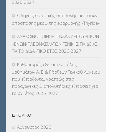
2026-2027
ΠΛΗΡΟΦΟΡΙΚΗΣ
(12)
Οδηγίες οριστικής υποβολής αιτήσεων
ΛΟΙΠΑ
(309)
απόσπασης μέσω της εφαρμογής «Thyrida»
ΜΑΘΗΤΕΙΑ
(275)
ΑΝΑΚΟΙΝΟΠΟΙΗΣΗ ΠΙΝΑΚΑ ΛΕΙΤΟΥΡΓΙΚΩΝ
ΚΕΝΩΝ/ΠΛΕΟΝΑΣΜΑΤΩΝ ΓΕΝΙΚΗΣ ΠΑΙΔΕΙΑΣ
ΜΕΤΑΘΕΣΕΙΣ-ΤΟΠΟΘΕΤΗΣΕΙΣ
ΓΙΑ ΤΟ ΔΙΔΑΚΤΙΚΟ ΕΤΟΣ 2026-2027
ΒΕΛΤΙΩΣΕΙΣ
(319)
Καθορισμός εξεταστέας ύλης
ΜΕΤΑΤΑΞΕΙΣ
(87)
μαθημάτων Α΄, Β΄ & Γ΄ τάξεων Γενικού Λυκείου
που εξετάζονται γραπτώς στις
ΜΕΤΑΦΟΡΑ ΜΑΘΗΤΩΝ
(3)
προαγωγικές & απολυτήριες εξετάσεις για
το σχ. έτος 2026-2027
ΝΟΜΟΘΕΣΙΑ
(66)
ΟΙΚΟΝΟΜΙΚΑ ΘΕΜΑΤΑ
(73)
ΙΣΤΟΡΙΚΌ
Π.Ε.Κ. ΗΡΑΚΛΕΙΟΥ
(12)
Αύγουστος 2026