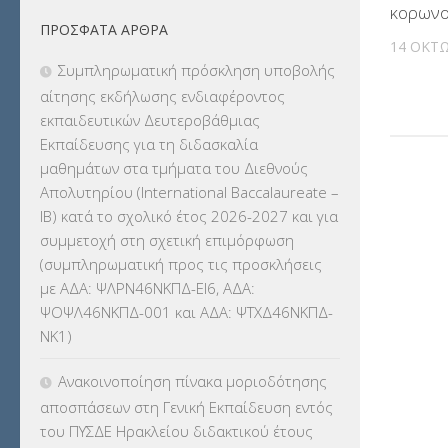
κορωνο
ΠΡΌΣΦΑΤΑ ΆΡΘΡΑ
ΕΚΔΡΟΜΕΣ
(7.354)
14 ΟΚΤΩ
Συμπληρωματική πρόσκληση υποβολής
ΕΚΠΑΙΔΕΥΤΙΚΑ ΘΕΜΑΤΑ
(2.824)
αίτησης εκδήλωσης ενδιαφέροντος
εκπαιδευτικών Δευτεροβάθμιας
ΕΠΑΛ
(366)
Εκπαίδευσης για τη διδασκαλία
μαθημάτων στα τμήματα του Διεθνούς
ΕΠΙΜΟΡΦΩΣΗ Τ.Π.Ε.
(10)
Απολυτηρίου (International Baccalaureate –
IB) κατά το σχολικό έτος 2026-2027 και για
ΕΥΡΩΠΑΪΚΑ ΠΡΟΓΡΑΜΜΑΤΑ
(230)
συμμετοχή στη σχετική επιμόρφωση
(συμπληρωματική προς τις προσκλήσεις
ΚΕΣΥ
(60)
με ΑΔΑ: ΨΛΡΝ46ΝΚΠΔ-ΕΙ6, ΑΔΑ:
ΨΟΨΛ46ΝΚΠΔ-001 και ΑΔΑ: ΨΤΧΔ46ΝΚΠΔ-
ΚΕΣΥΠ
(109)
ΝΚ1)
ΚΠγ – ΚΡΑΤΙΚΟ ΠΙΣΤΟΠΟΙΗΤΙΚΟ
Ανακοινοποίηση πίνακα μοριοδότησης
ΓΛΩΣΣΟΜΑΘΕΙΑΣ
(135)
αποσπάσεων στη Γενική Εκπαίδευση εντός
του ΠΥΣΔΕ Ηρακλείου διδακτικού έτους
ΚΠπ- ΚΡΑΤΙΚΟ ΠΙΣΤΟΠΟΙΗΤΙΚΟ