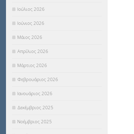
ΠΑΝΕΛΛΑΔΙΚΕΣ ΕΞΕΤΑΣΕΙΣ
(839)
Ιούλιος 2026
ΠΡΟΚΗΡΥΞΕΙΣ
(18)
Ιούνιος 2026
ΣΕΜΙΝΑΡΙΑ – ΗΜΕΡΙΔΕΣ
(495)
Μάιος 2026
ΣΕΠ
(50)
Απρίλιος 2026
ΣΤΕΛΕΧΗ
(360)
Μάρτιος 2026
ΣΥΜΒΟΥΛΕΥΤΙΚΟΣ ΣΤΑΘΜΟΣ ΝΕΩΝ
Φεβρουάριος 2026
(18)
Ιανουάριος 2026
ΣΥΝΤΑΞΕΙΣ
(12)
Δεκέμβριος 2025
ΣΧΟΛΙΚΟΙ ΣΥΜΒΟΥΛΟΙ
(754)
Νοέμβριος 2025
ΥΠΕΡΑΡΙΘΜΟΙ
(1)