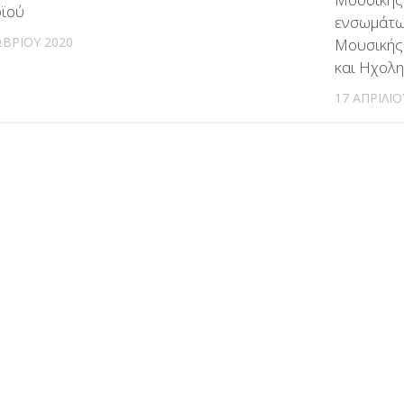
ϊού
ενσωμάτω
ΒΡΊΟΥ 2020
Μουσικής
και Ηχολη
17 ΑΠΡΙΛΊΟ