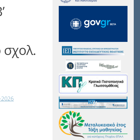
’
 σχολ.
-2026