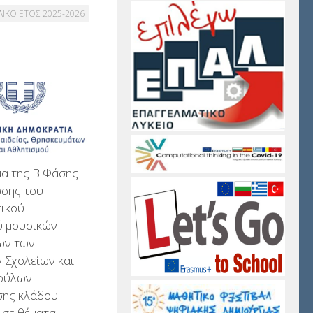
ΛΙΚΟ ΕΤΟΣ 2025-2026
α της Β Φάσης
σης του
τικού
ύ μουσικών
ων των
 Σχολείων και
ούλων
σης κλάδου
 σε θέματα