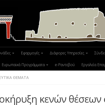
ονάδες
Εφαρμογές
Διάφορες Υπηρεσίες
Σύνδε
Ευρωπαϊκά Προγράμματα
e-Ραντεβού
Εργαλεία Επα
ΕΥΤΙΚΑ ΘΕΜΑΤΑ
οκήρυξη κενών θέσεων 