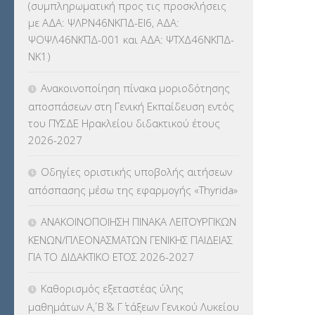
(συμπληρωματική προς τις προσκλήσεις
ΚΕΣΥ
(60)
με ΑΔΑ: ΨΛΡΝ46ΝΚΠΔ-ΕΙ6, ΑΔΑ:
ΨΟΨΛ46ΝΚΠΔ-001 και ΑΔΑ: ΨΤΧΔ46ΝΚΠΔ-
ΚΕΣΥΠ
(109)
ΝΚ1)
ΚΠγ – ΚΡΑΤΙΚΟ ΠΙΣΤΟΠΟΙΗΤΙΚΟ
Ανακοινοποίηση πίνακα μοριοδότησης
ΓΛΩΣΣΟΜΑΘΕΙΑΣ
(135)
αποσπάσεων στη Γενική Εκπαίδευση εντός
του ΠΥΣΔΕ Ηρακλείου διδακτικού έτους
ΚΠπ- ΚΡΑΤΙΚΟ ΠΙΣΤΟΠΟΙΗΤΙΚΟ
2026-2027
ΠΛΗΡΟΦΟΡΙΚΗΣ
(12)
Οδηγίες οριστικής υποβολής αιτήσεων
ΛΟΙΠΑ
(309)
απόσπασης μέσω της εφαρμογής «Thyrida»
ΜΑΘΗΤΕΙΑ
(275)
ΑΝΑΚΟΙΝΟΠΟΙΗΣΗ ΠΙΝΑΚΑ ΛΕΙΤΟΥΡΓΙΚΩΝ
ΚΕΝΩΝ/ΠΛΕΟΝΑΣΜΑΤΩΝ ΓΕΝΙΚΗΣ ΠΑΙΔΕΙΑΣ
ΜΕΤΑΘΕΣΕΙΣ-ΤΟΠΟΘΕΤΗΣΕΙΣ
ΓΙΑ ΤΟ ΔΙΔΑΚΤΙΚΟ ΕΤΟΣ 2026-2027
ΒΕΛΤΙΩΣΕΙΣ
(319)
Καθορισμός εξεταστέας ύλης
ΜΕΤΑΤΑΞΕΙΣ
(87)
μαθημάτων Α΄, Β΄ & Γ΄ τάξεων Γενικού Λυκείου