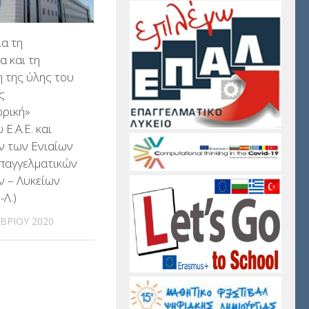
ια τη
α και τη
η της ύλης του
ς
ρική»
Ε.Α.Ε. και
ν των Ενιαίων
Επαγγελματικών
ν – Λυκείων
-Λ.)
ΒΡΊΟΥ 2020