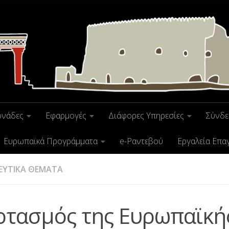
ονάδες
Εφαρμογές
Διάφορες Υπηρεσίες
Σύνδε
Ευρωπαϊκά Προγράμματα
e-Ραντεβού
Εργαλεία Επα
ΕΥΤΙΚΑ ΘΕΜΑΤΑ
ρτασμός της Ευρωπαϊκή