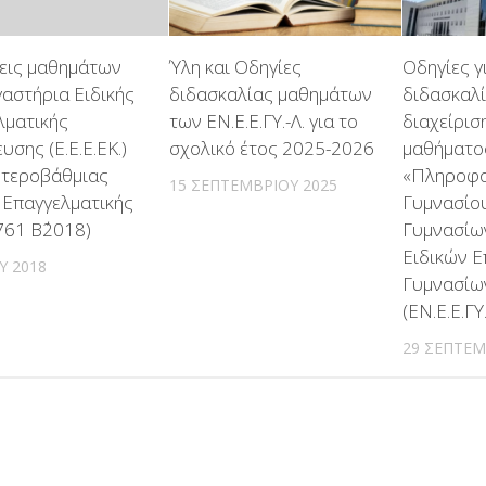
εις μαθημάτων
Ύλη και Οδηγίες
Οδηγίες γ
αστήρια Ειδικής
διδασκαλίας μαθημάτων
διδασκαλί
λματικής
των ΕΝ.Ε.Ε.ΓΥ.-Λ. για το
διαχείρισ
υσης (Ε.Ε.Ε.ΕΚ.)
σχολικό έτος 2025-2026
μαθήματο
υτεροβάθμιας
«Πληροφο
15 ΣΕΠΤΕΜΒΡΊΟΥ 2025
 Επαγγελματικής
Γυμνασίου 
761 Β΄2018)
Γυμνασίω
Ειδικών 
ΟΥ 2018
Γυμνασίω
(ΕΝ.Ε.Ε.ΓΥ.
29 ΣΕΠΤΕΜ