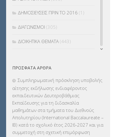
ΔΗΜΟΣΙΕΥΣΕΙΣ ΠΡΙΝ ΤΟ 2016
(1)
ΔΙΑΓΩΝΙΣΜΟΙ
(305)
ΔΙΟΙΚΗΤΙΚΑ ΘΕΜΑΤΑ
(443)
ΔΙΟΡΙΣΜΟΙ
(123)
ΠΡΌΣΦΑΤΑ ΆΡΘΡΑ
ΕΚΔΡΟΜΕΣ
(7.354)
Συμπληρωματική πρόσκληση υποβολής
ΕΚΠΑΙΔΕΥΤΙΚΑ ΘΕΜΑΤΑ
(2.824)
αίτησης εκδήλωσης ενδιαφέροντος
εκπαιδευτικών Δευτεροβάθμιας
ΕΠΑΛ
(366)
Εκπαίδευσης για τη διδασκαλία
μαθημάτων στα τμήματα του Διεθνούς
ΕΠΙΜΟΡΦΩΣΗ Τ.Π.Ε.
(10)
Απολυτηρίου (International Baccalaureate –
IB) κατά το σχολικό έτος 2026-2027 και για
ΕΥΡΩΠΑΪΚΑ ΠΡΟΓΡΑΜΜΑΤΑ
(230)
συμμετοχή στη σχετική επιμόρφωση