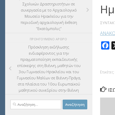
Σχολικών Δραστηριοτήτων σε
Ημ
συνεργασία με το Αρχαιολογικό
Μουσείο Ηρακλείου για την
περιοδική αρχαιολογική έκθεση
ΣΥΝΤΆΚ
“Εκατόμπολις”
ΑΝΑΚΟ
ΠΡΟΗΓΟΎΜΕΝΟ ΆΡΘΡΟ
F
Πρόσκληση εκδήλωσης
ενδιαφέροντος για την
πραγματοποίηση εκπαιδευτικής
επίσκεψης στη Βιέννη, μαθητών του
3ου Γυμνασίου Ηρακλείου και του
Ετικέτες:
Γυμνασίου Μαλίων σε Βιέννη-Πράγα,
στα πλαίσια του 10ου Ευρωπαϊκού
ΊΣ
μαθητικού συνεδρίου στην Βιέννη
Αναζήτηση
για: