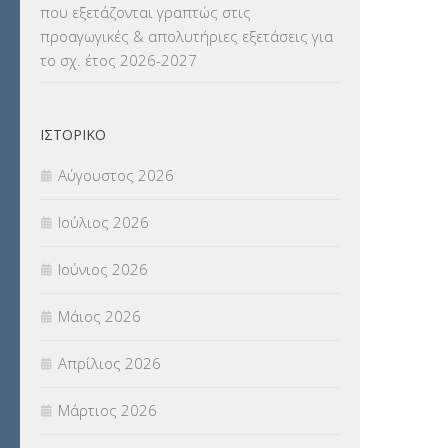
που εξετάζονται γραπτώς στις
ΜΕΤΑΦΟΡΑ ΜΑΘΗΤΩΝ
(3)
προαγωγικές & απολυτήριες εξετάσεις για
το σχ. έτος 2026-2027
ΝΟΜΟΘΕΣΙΑ
(66)
ΟΙΚΟΝΟΜΙΚΑ ΘΕΜΑΤΑ
(73)
ΙΣΤΟΡΙΚΌ
Π.Ε.Κ. ΗΡΑΚΛΕΙΟΥ
(12)
Αύγουστος 2026
ΠΑΝΕΛΛΑΔΙΚΕΣ ΕΞΕΤΑΣΕΙΣ
(839)
Ιούλιος 2026
ΠΡΟΚΗΡΥΞΕΙΣ
(18)
Ιούνιος 2026
ΣΕΜΙΝΑΡΙΑ – ΗΜΕΡΙΔΕΣ
(495)
Μάιος 2026
ΣΕΠ
(50)
Απρίλιος 2026
ΣΤΕΛΕΧΗ
(360)
Μάρτιος 2026
ΣΥΜΒΟΥΛΕΥΤΙΚΟΣ ΣΤΑΘΜΟΣ ΝΕΩΝ