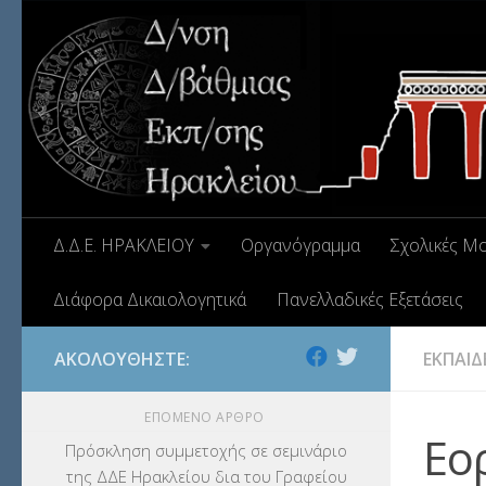
Δ.Δ.Ε. ΗΡΑΚΛΕΙΟΥ
Οργανόγραμμα
Σχολικές Μ
Διάφορα Δικαιολογητικά
Πανελλαδικές Εξετάσεις
ΑΚΟΛΟΥΘΉΣΤΕ:
ΕΚΠΑΙΔ
ΕΠΌΜΕΝΟ ΆΡΘΡΟ
Εο
Πρόσκληση συμμετοχής σε σεμινάριο
της ΔΔΕ Ηρακλείου δια του Γραφείου