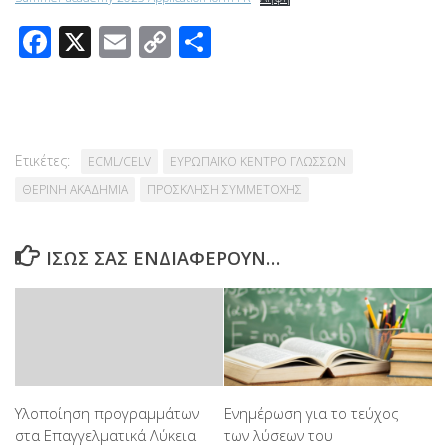
Facebook
X
Email
Copy
Μοιραστείτε
Link
Ετικέτες:
ECML/CELV
ΕΥΡΩΠΑΪΚΟ ΚΕΝΤΡΟ ΓΛΩΣΣΩΝ
ΘΕΡΙΝΗ ΑΚΑΔΗΜΙΑ
ΠΡΟΣΚΛΗΣΗ ΣΥΜΜΕΤΟΧΗΣ
ΊΣΩΣ ΣΑΣ ΕΝΔΙΑΦΈΡΟΥΝ…
Υλοποίηση προγραμμάτων
Ενημέρωση για το τεύχος
στα Επαγγελματικά Λύκεια
των λύσεων του