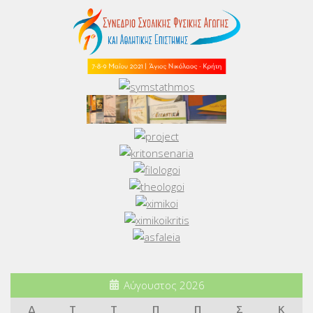
Αύγουστος 2026
Δ
Τ
Τ
Π
Π
Σ
Κ