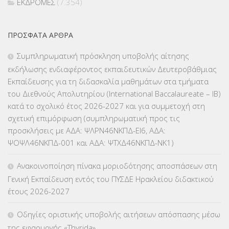
ΕΚΔΡΟΜΕΣ
(7.354)
ΕΚΠΑΙΔΕΥΤΙΚΑ ΘΕΜΑΤΑ
(2.824)
ΠΡΌΣΦΑΤΑ ΆΡΘΡΑ
ΕΠΑΛ
(366)
Συμπληρωματική πρόσκληση υποβολής αίτησης
εκδήλωσης ενδιαφέροντος εκπαιδευτικών Δευτεροβάθμιας
ΕΠΙΜΟΡΦΩΣΗ Τ.Π.Ε.
(10)
Εκπαίδευσης για τη διδασκαλία μαθημάτων στα τμήματα
του Διεθνούς Απολυτηρίου (International Baccalaureate – IB)
ΕΥΡΩΠΑΪΚΑ ΠΡΟΓΡΑΜΜΑΤΑ
(230)
κατά το σχολικό έτος 2026-2027 και για συμμετοχή στη
σχετική επιμόρφωση (συμπληρωματική προς τις
ΚΕΣΥ
(60)
προσκλήσεις με ΑΔΑ: ΨΛΡΝ46ΝΚΠΔ-ΕΙ6, ΑΔΑ:
ΨΟΨΛ46ΝΚΠΔ-001 και ΑΔΑ: ΨΤΧΔ46ΝΚΠΔ-ΝΚ1)
ΚΕΣΥΠ
(109)
Ανακοινοποίηση πίνακα μοριοδότησης αποσπάσεων στη
ΚΠγ – ΚΡΑΤΙΚΟ ΠΙΣΤΟΠΟΙΗΤΙΚΟ ΓΛΩΣΣΟΜΑΘΕΙΑΣ
(135)
Γενική Εκπαίδευση εντός του ΠΥΣΔΕ Ηρακλείου διδακτικού
έτους 2026-2027
ΚΠπ- ΚΡΑΤΙΚΟ ΠΙΣΤΟΠΟΙΗΤΙΚΟ ΠΛΗΡΟΦΟΡΙΚΗΣ
(12)
Οδηγίες οριστικής υποβολής αιτήσεων απόσπασης μέσω
ΛΟΙΠΑ
(309)
της εφαρμογής «Thyrida»