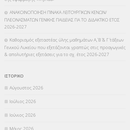
ΜΑΘΗΤΕΙΑ
(275)
ΑΝΑΚΟΙΝΟΠΟΙΗΣΗ ΠΙΝΑΚΑ ΛΕΙΤΟΥΡΓΙΚΩΝ ΚΕΝΩΝ/
ΠΛΕΟΝΑΣΜΑΤΩΝ ΓΕΝΙΚΗΣ ΠΑΙΔΕΙΑΣ ΓΙΑ ΤΟ ΔΙΔΑΚΤΙΚΟ ΕΤΟΣ
ΜΕΤΑΘΕΣΕΙΣ-ΤΟΠΟΘΕΤΗΣΕΙΣ ΒΕΛΤΙΩΣΕΙΣ
(319)
2026-2027
ΜΕΤΑΤΑΞΕΙΣ
(87)
Καθορισμός εξεταστέας ύλης μαθημάτων Α΄, Β΄ & Γ΄ τάξεων
Γενικού Λυκείου που εξετάζονται γραπτώς στις προαγωγικές
ΜΕΤΑΦΟΡΑ ΜΑΘΗΤΩΝ
(3)
& απολυτήριες εξετάσεις για το σχ. έτος 2026-2027
ΝΟΜΟΘΕΣΙΑ
(66)
ΟΙΚΟΝΟΜΙΚΑ ΘΕΜΑΤΑ
(73)
ΙΣΤΟΡΙΚΌ
Αύγουστος 2026
Π.Ε.Κ. ΗΡΑΚΛΕΙΟΥ
(12)
Ιούλιος 2026
ΠΑΝΕΛΛΑΔΙΚΕΣ ΕΞΕΤΑΣΕΙΣ
(839)
Ιούνιος 2026
ΠΡΟΚΗΡΥΞΕΙΣ
(18)
Μάιος 2026