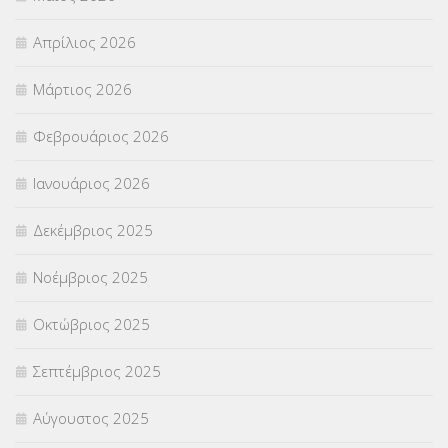
ΣΕΜΙΝΑΡΙΑ – ΗΜΕΡΙΔΕΣ
(495)
Απρίλιος 2026
ΣΕΠ
(50)
Μάρτιος 2026
ΣΤΕΛΕΧΗ
(360)
Φεβρουάριος 2026
ΣΥΜΒΟΥΛΕΥΤΙΚΟΣ ΣΤΑΘΜΟΣ ΝΕΩΝ
(18)
Ιανουάριος 2026
ΣΥΝΤΑΞΕΙΣ
(12)
Δεκέμβριος 2025
ΣΧΟΛΙΚΟΙ ΣΥΜΒΟΥΛΟΙ
(754)
Νοέμβριος 2025
ΥΠΕΡΑΡΙΘΜΟΙ
(1)
Οκτώβριος 2025
ΥΠΟΤΡΟΦΙΕΣ
(28)
Σεπτέμβριος 2025
ΦΥΣΙΚΗ ΑΓΩΓΗ
(692)
Αύγουστος 2025
Χωρίς κατηγορία
(55)