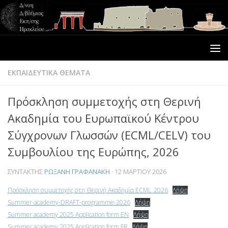
ΕΚΠΑΙΔΕΥΤΙΚΑ ΘΕΜΑΤΑ
Πρόσκληση συμμετοχής στη Θερινή
Ακαδημία του Ευρωπαϊκού Κέντρου
Σύγχρονων Γλωσσών (ECML/CELV) του
Συμβουλίου της Ευρώπης, 2026
ΣΥΝΤΆΚΤΗΣ
ΡΩΞΆΝΗ ΓΡΑΦΑΝΆΚΗ
·
12 ΜΑΡΤΊΟΥ 2026
Πρόσκληση συμμετοχής στη Θερινή Ακαδημία ECML_2026
Λήψη
Summer-academy-DRAFT-programme-2026
Λήψη
Summer academy 2025 Application form EN
Λήψη
Summer academy 2025 Application form FR
Λήψη