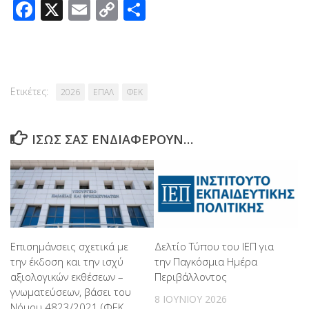
Facebook
X
Email
Copy
Μοιραστείτε
Link
Ετικέτες:
2026
ΕΠΑΛ
ΦΕΚ
ΊΣΩΣ ΣΑΣ ΕΝΔΙΑΦΈΡΟΥΝ…
Επισημάνσεις σχετικά με
Δελτίο Τύπου του ΙΕΠ για
την έκδοση και την ισχύ
την Παγκόσμια Ημέρα
αξιολογικών εκθέσεων –
Περιβάλλοντος
γνωματεύσεων, βάσει του
8 ΙΟΥΝΊΟΥ 2026
Νόμου 4823/2021 (ΦΕΚ