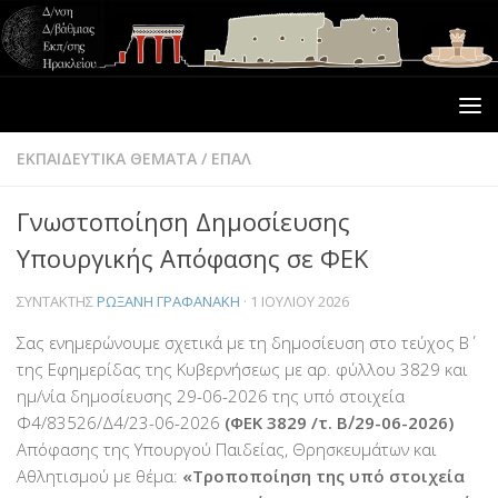
ΕΚΠΑΙΔΕΥΤΙΚΑ ΘΕΜΑΤΑ
/
ΕΠΑΛ
Γνωστοποίηση Δημοσίευσης
Υπουργικής Απόφασης σε ΦΕΚ
ΣΥΝΤΆΚΤΗΣ
ΡΩΞΆΝΗ ΓΡΑΦΑΝΆΚΗ
·
1 ΙΟΥΛΊΟΥ 2026
Σας ενημερώνουμε σχετικά με τη δημοσίευση στο τεύχος Β΄
της Εφημερίδας της Κυβερνήσεως με αρ. φύλλου 3829 και
ημ/νία δημοσίευσης 29-06-2026 της υπό στοιχεία
Φ4/83526/Δ4/23-06-2026
(ΦΕΚ 3829 /τ. Β΄/29-06-2026)
Απόφασης της Yπουργού Παιδείας, Θρησκευμάτων και
Αθλητισμού με θέμα:
«Τροποποίηση της υπό στοιχεία