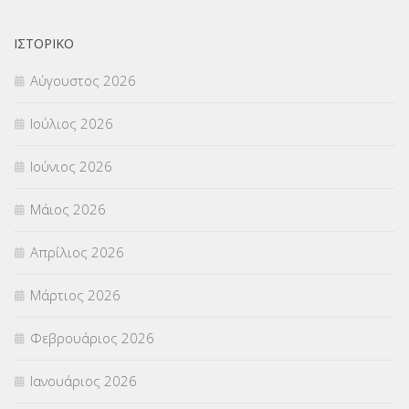
ΟΙΚΟΝΟΜΙΚΑ ΘΕΜΑΤΑ
(73)
ΙΣΤΟΡΙΚΌ
Αύγουστος 2026
Π.Ε.Κ. ΗΡΑΚΛΕΙΟΥ
(12)
Ιούλιος 2026
ΠΑΝΕΛΛΑΔΙΚΕΣ ΕΞΕΤΑΣΕΙΣ
(839)
Ιούνιος 2026
ΠΡΟΚΗΡΥΞΕΙΣ
(18)
Μάιος 2026
ΣΕΜΙΝΑΡΙΑ – ΗΜΕΡΙΔΕΣ
(495)
Απρίλιος 2026
ΣΕΠ
(50)
Μάρτιος 2026
ΣΤΕΛΕΧΗ
(360)
Φεβρουάριος 2026
ΣΥΜΒΟΥΛΕΥΤΙΚΟΣ ΣΤΑΘΜΟΣ ΝΕΩΝ
(18)
Ιανουάριος 2026
ΣΥΝΤΑΞΕΙΣ
(12)