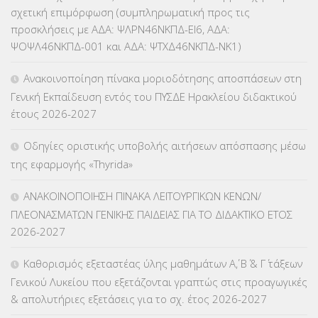
σχετική επιμόρφωση (συμπληρωματική προς τις
ΚΕΣΥ
(60)
προσκλήσεις με ΑΔΑ: ΨΛΡΝ46ΝΚΠΔ-ΕΙ6, ΑΔΑ:
ΨΟΨΛ46ΝΚΠΔ-001 και ΑΔΑ: ΨΤΧΔ46ΝΚΠΔ-ΝΚ1)
ΚΕΣΥΠ
(109)
Ανακοινοποίηση πίνακα μοριοδότησης αποσπάσεων στη
ΚΠγ – ΚΡΑΤΙΚΟ ΠΙΣΤΟΠΟΙΗΤΙΚΟ ΓΛΩΣΣΟΜΑΘΕΙΑΣ
(135)
Γενική Εκπαίδευση εντός του ΠΥΣΔΕ Ηρακλείου διδακτικού
έτους 2026-2027
ΚΠπ- ΚΡΑΤΙΚΟ ΠΙΣΤΟΠΟΙΗΤΙΚΟ ΠΛΗΡΟΦΟΡΙΚΗΣ
(12)
Οδηγίες οριστικής υποβολής αιτήσεων απόσπασης μέσω
ΛΟΙΠΑ
(309)
της εφαρμογής «Thyrida»
ΜΑΘΗΤΕΙΑ
(275)
ΑΝΑΚΟΙΝΟΠΟΙΗΣΗ ΠΙΝΑΚΑ ΛΕΙΤΟΥΡΓΙΚΩΝ ΚΕΝΩΝ/
ΠΛΕΟΝΑΣΜΑΤΩΝ ΓΕΝΙΚΗΣ ΠΑΙΔΕΙΑΣ ΓΙΑ ΤΟ ΔΙΔΑΚΤΙΚΟ ΕΤΟΣ
ΜΕΤΑΘΕΣΕΙΣ-ΤΟΠΟΘΕΤΗΣΕΙΣ ΒΕΛΤΙΩΣΕΙΣ
(319)
2026-2027
ΜΕΤΑΤΑΞΕΙΣ
(87)
Καθορισμός εξεταστέας ύλης μαθημάτων Α΄, Β΄ & Γ΄ τάξεων
Γενικού Λυκείου που εξετάζονται γραπτώς στις προαγωγικές
ΜΕΤΑΦΟΡΑ ΜΑΘΗΤΩΝ
(3)
& απολυτήριες εξετάσεις για το σχ. έτος 2026-2027
ΝΟΜΟΘΕΣΙΑ
(66)