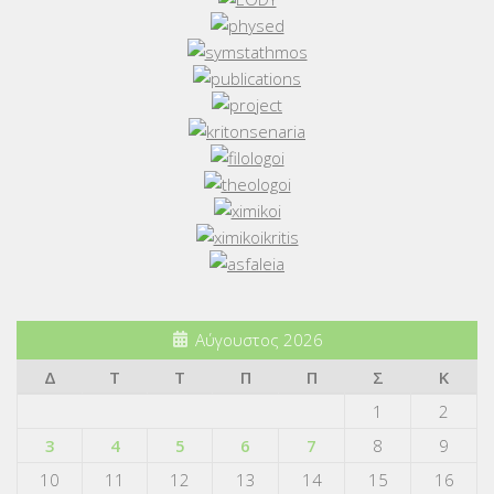
Αύγουστος 2026
Δ
Τ
Τ
Π
Π
Σ
Κ
1
2
3
4
5
6
7
8
9
10
11
12
13
14
15
16