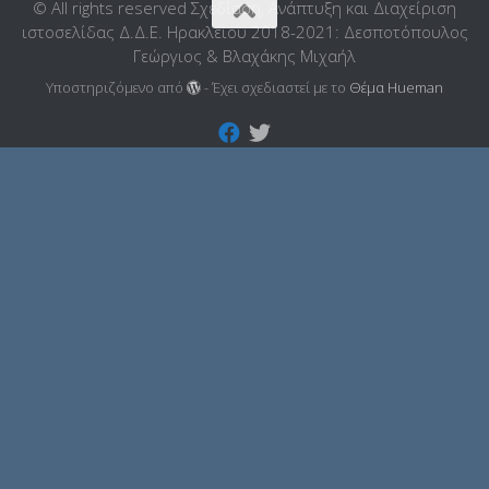
© All rights reserved Σχεδίαση, Ανάπτυξη και Διαχείριση
ιστοσελίδας Δ.Δ.Ε. Ηρακλείου 2018-2021: Δεσποτόπουλος
Γεώργιος & Βλαχάκης Μιχαήλ
Υποστηριζόμενο από
- Έχει σχεδιαστεί με το
Θέμα Ηueman