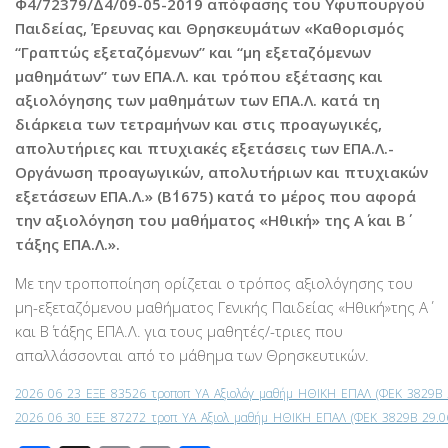
Φ4/72379/Δ4/09-05-2019 απόφασης του Υφυπουργού
Παιδείας, Έρευνας και Θρησκευμάτων «Καθορισμός
“Γραπτώς εξεταζόμενων” και “μη εξεταζόμενων
μαθημάτων” των ΕΠΑ.Λ. και τρόπου εξέτασης και
αξιολόγησης των μαθημάτων των ΕΠΑ.Λ. κατά τη
διάρκεια των τετραμήνων και στις προαγωγικές,
απολυτήριες και πτυχιακές εξετάσεις των ΕΠΑ.Λ.-
Οργάνωση προαγωγικών, απολυτήριων και πτυχιακών
εξετάσεων ΕΠΑ.Λ.» (Β΄1675) κατά το μέρος που αφορά
την αξιολόγηση του μαθήματος «Ηθική» της Α΄ και Β΄
τάξης ΕΠΑ.Λ.».
Με την τροποποίηση ορίζεται ο τρόπος αξιολόγησης του
μη-εξεταζόμενου μαθήματος Γενικής Παιδείας «Ηθική»της Α΄
και Β΄ τάξης ΕΠΑ.Λ. για τους μαθητές/-τριες που
απαλλάσσονται από το μάθημα των Θρησκευτικών.
2026_06_23_ΕΞΕ_83526_τροποπ_ΥΑ_Αξιολόγ_μαθήμ_ΗΘΙΚΗ_ΕΠΑΛ_(ΦΕΚ_3829Β_
2026_06_30_ΕΞΕ_87272_τροπ_ΥΑ_Αξιολ_μαθήμ_ΗΘΙΚΗ_ΕΠΑΛ_(ΦΕΚ_3829Β_29.0