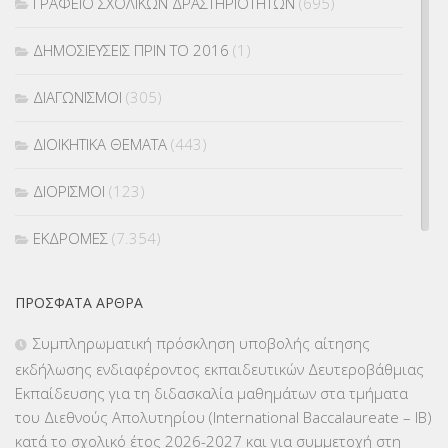
ΓΡΑΦΕΙΟ ΣΧΟΛΙΚΩΝ ΔΡΑΣΤΗΡΙΟΤΗΤΩΝ
(695)
ΔΗΜΟΣΙΕΥΣΕΙΣ ΠΡΙΝ ΤΟ 2016
(1)
ΔΙΑΓΩΝΙΣΜΟΙ
(305)
ΔΙΟΙΚΗΤΙΚΑ ΘΕΜΑΤΑ
(443)
ΔΙΟΡΙΣΜΟΙ
(123)
ΕΚΔΡΟΜΕΣ
(7.354)
ΕΚΠΑΙΔΕΥΤΙΚΑ ΘΕΜΑΤΑ
(2.824)
ΠΡΌΣΦΑΤΑ ΆΡΘΡΑ
ΕΠΑΛ
(366)
Συμπληρωματική πρόσκληση υποβολής αίτησης
εκδήλωσης ενδιαφέροντος εκπαιδευτικών Δευτεροβάθμιας
ΕΠΙΜΟΡΦΩΣΗ Τ.Π.Ε.
(10)
Εκπαίδευσης για τη διδασκαλία μαθημάτων στα τμήματα
του Διεθνούς Απολυτηρίου (International Baccalaureate – IB)
ΕΥΡΩΠΑΪΚΑ ΠΡΟΓΡΑΜΜΑΤΑ
(230)
κατά το σχολικό έτος 2026-2027 και για συμμετοχή στη