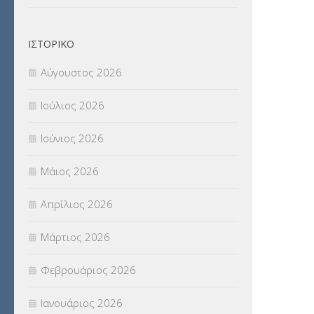
ΣΥΜΒΟΥΛΕΥΤΙΚΟΣ ΣΤΑΘΜΟΣ ΝΕΩΝ
ΙΣΤΟΡΙΚΌ
(18)
Αύγουστος 2026
ΣΥΝΤΑΞΕΙΣ
(12)
Ιούλιος 2026
ΣΧΟΛΙΚΟΙ ΣΥΜΒΟΥΛΟΙ
(754)
Ιούνιος 2026
ΥΠΕΡΑΡΙΘΜΟΙ
(1)
Μάιος 2026
ΥΠΟΤΡΟΦΙΕΣ
(28)
Απρίλιος 2026
ΦΥΣΙΚΗ ΑΓΩΓΗ
(692)
Μάρτιος 2026
Χωρίς κατηγορία
(55)
Φεβρουάριος 2026
Ιανουάριος 2026