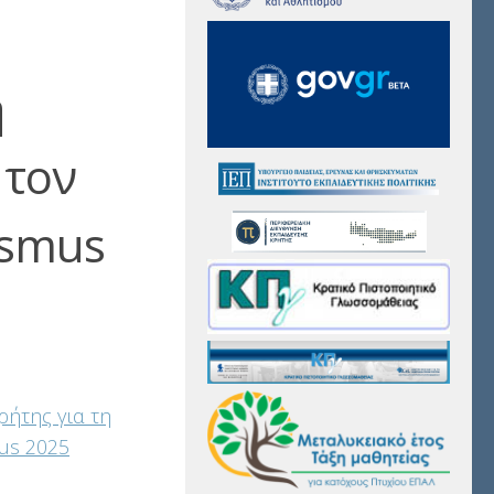
η
 τον
asmus
ήτης για τη
us 2025