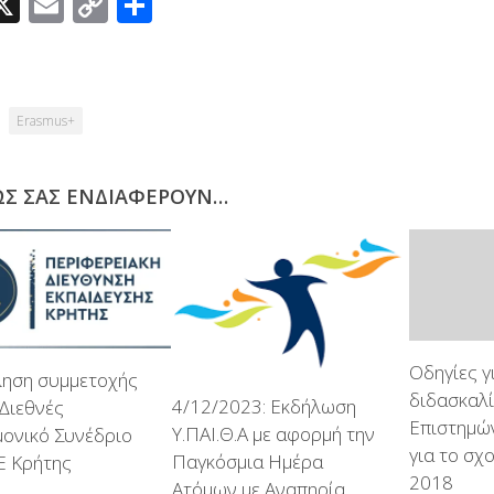
acebook
X
Email
Copy
Μοιραστείτε
Link
Erasmus+
ΩΣ ΣΑΣ ΕΝΔΙΑΦΈΡΟΥΝ…
Οδηγίες γ
ηση συμμετοχής
διδασκαλ
4/12/2023: Εκδήλωση
Διεθνές
Επιστημώ
Υ.ΠΑΙ.Θ.Α με αφορμή την
μονικό Συνέδριο
για το σχ
Παγκόσμια Ημέρα
Ε Κρήτης
2018
Ατόμων με Αναπηρία