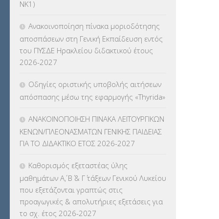
ΝΚ1)
ΜΕΤΑΤΑΞΕΙΣ
(87)
Ανακοινοποίηση πίνακα μοριοδότησης
ΜΕΤΑΦΟΡΑ ΜΑΘΗΤΩΝ
(3)
αποσπάσεων στη Γενική Εκπαίδευση εντός
του ΠΥΣΔΕ Ηρακλείου διδακτικού έτους
ΝΟΜΟΘΕΣΙΑ
(66)
2026-2027
ΟΙΚΟΝΟΜΙΚΑ ΘΕΜΑΤΑ
(73)
Οδηγίες οριστικής υποβολής αιτήσεων
απόσπασης μέσω της εφαρμογής «Thyrida»
Π.Ε.Κ. ΗΡΑΚΛΕΙΟΥ
(12)
ΑΝΑΚΟΙΝΟΠΟΙΗΣΗ ΠΙΝΑΚΑ ΛΕΙΤΟΥΡΓΙΚΩΝ
ΠΑΝΕΛΛΑΔΙΚΕΣ ΕΞΕΤΑΣΕΙΣ
(839)
ΚΕΝΩΝ/ΠΛΕΟΝΑΣΜΑΤΩΝ ΓΕΝΙΚΗΣ ΠΑΙΔΕΙΑΣ
ΓΙΑ ΤΟ ΔΙΔΑΚΤΙΚΟ ΕΤΟΣ 2026-2027
ΠΡΟΚΗΡΥΞΕΙΣ
(18)
Καθορισμός εξεταστέας ύλης
ΣΕΜΙΝΑΡΙΑ – ΗΜΕΡΙΔΕΣ
(495)
μαθημάτων Α΄, Β΄ & Γ΄ τάξεων Γενικού Λυκείου
που εξετάζονται γραπτώς στις
ΣΕΠ
(50)
προαγωγικές & απολυτήριες εξετάσεις για
το σχ. έτος 2026-2027
ΣΤΕΛΕΧΗ
(360)