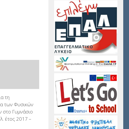
ια τη
ία των Φυσικών
ν στο Γυμνάσιο
ολ. έτος 2017 –