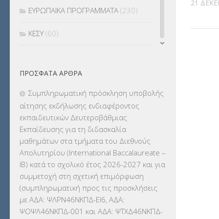
21 ΔΕΚΕ
ΕΥΡΩΠΑΪΚΑ ΠΡΟΓΡΑΜΜΑΤΑ
(230)
ΚΕΣΥ
(60)
ΚΕΣΥΠ
(109)
ΠΡΌΣΦΑΤΑ ΆΡΘΡΑ
ΚΠγ – ΚΡΑΤΙΚΟ ΠΙΣΤΟΠΟΙΗΤΙΚΟ
ΓΛΩΣΣΟΜΑΘΕΙΑΣ
(135)
Συμπληρωματική πρόσκληση υποβολής
αίτησης εκδήλωσης ενδιαφέροντος
ΚΠπ- ΚΡΑΤΙΚΟ ΠΙΣΤΟΠΟΙΗΤΙΚΟ
εκπαιδευτικών Δευτεροβάθμιας
ΠΛΗΡΟΦΟΡΙΚΗΣ
(12)
Εκπαίδευσης για τη διδασκαλία
μαθημάτων στα τμήματα του Διεθνούς
ΛΟΙΠΑ
(309)
Απολυτηρίου (International Baccalaureate –
IB) κατά το σχολικό έτος 2026-2027 και για
ΜΑΘΗΤΕΙΑ
(275)
συμμετοχή στη σχετική επιμόρφωση
(συμπληρωματική προς τις προσκλήσεις
ΜΕΤΑΘΕΣΕΙΣ-ΤΟΠΟΘΕΤΗΣΕΙΣ
με ΑΔΑ: ΨΛΡΝ46ΝΚΠΔ-ΕΙ6, ΑΔΑ:
ΒΕΛΤΙΩΣΕΙΣ
(319)
ΨΟΨΛ46ΝΚΠΔ-001 και ΑΔΑ: ΨΤΧΔ46ΝΚΠΔ-