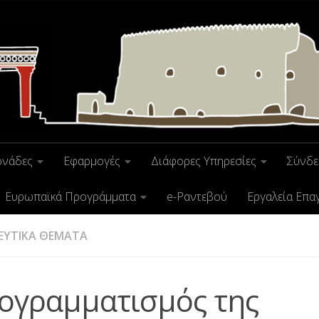
ονάδες
Εφαρμογές
Διάφορες Υπηρεσίες
Σύνδε
Ευρωπαϊκά Προγράμματα
e-Ραντεβού
Εργαλεία Επα
ΕΥΤΙΚΑ ΘΕΜΑΤΑ
ογραμματισμός της