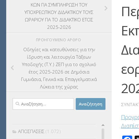
ΚΩΝ ΓΙΑ ΣΥΜΠΛΗΡΩΣΗ ΤΟΥ
Πε
ΥΠΟΧΡΕΩΤΙΚΟΥ ΔΙΔΑΚΤΙΚΟΥ ΤΟΥΣ
ΩΡΑΡΙΟΥ ΓΙΑ ΤΟ ΔΙΔΑΚΤΙΚΟ ΕΤΟΣ
Εκ
Κατηγορίες
2025-2026
ΑΔΕΙΕΣ
(75)
ΠΡΟΗΓΟΎΜΕΝΟ ΆΡΘΡΟ
Δι
Οδηγίες και κατευθύνσεις για την
ΑΔΕΙΕΣ ΔΙΔΑΣΚΑΛΙΑΣ – ΙΔΙΩΤΙΚΗ
ίδρυση και λειτουργία Τάξεων
ΕΚΠΑΙΔΕΥΣΗ – ΦΡΟΝΤΙΣΤΗΡΙΑ – ΚΕΝΤΡΑ
εο
Υποδοχής (Τ.Υ.) ΖΕΠ για το σχολικό
ΞΕΝΩΝ ΓΛΩΣΣΩΝ
(5)
έτος 2025-2026 σε Δημόσια
Γυμνάσια, Γενικά και Επαγγελματικά
ΑΝΑΚΟΙΝΩΣΕΙΣ ΠΥΣΔΕ
(431)
20
Λύκεια της χώρας
ΑΝΑΚΟΙΝΩΣΕΙΣ ΣΥΜΒΟΥΛΩΝ
Αναζήτηση
ΕΚΠΑΙΔΕΥΣΗΣ
(1.564)
ΣΥΝΤΆΚ
για:
Προγρα
ΑΝΑΠΛΗΡΩΤΕΣ ΩΡΟΜΙΣΘΙΟΙ
(864)
Διαπίσ
ΑΠΟΣΠΑΣΕΙΣ
(1.072)