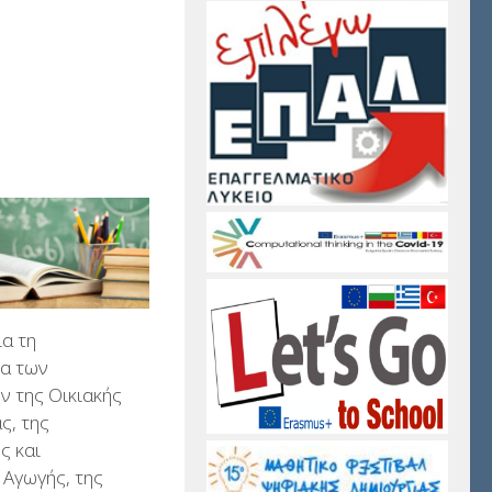
ια τη
ία των
 της Οικιακής
ς, της
ς και
 Αγωγής, της