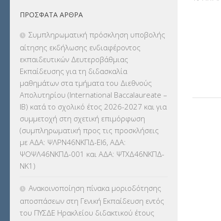
ΠΡΌΣΦΑΤΑ ΆΡΘΡΑ
ΕΚΔΡΟΜΕΣ
(7.354)
Συμπληρωματική πρόσκληση υποβολής
ΕΚΠΑΙΔΕΥΤΙΚΑ ΘΕΜΑΤΑ
(2.824)
αίτησης εκδήλωσης ενδιαφέροντος
εκπαιδευτικών Δευτεροβάθμιας
ΕΠΑΛ
(366)
Εκπαίδευσης για τη διδασκαλία
μαθημάτων στα τμήματα του Διεθνούς
ΕΠΙΜΟΡΦΩΣΗ Τ.Π.Ε.
(10)
Απολυτηρίου (International Baccalaureate –
IB) κατά το σχολικό έτος 2026-2027 και για
ΕΥΡΩΠΑΪΚΑ ΠΡΟΓΡΑΜΜΑΤΑ
(230)
συμμετοχή στη σχετική επιμόρφωση
(συμπληρωματική προς τις προσκλήσεις
ΚΕΣΥ
(60)
με ΑΔΑ: ΨΛΡΝ46ΝΚΠΔ-ΕΙ6, ΑΔΑ:
ΨΟΨΛ46ΝΚΠΔ-001 και ΑΔΑ: ΨΤΧΔ46ΝΚΠΔ-
ΚΕΣΥΠ
(109)
ΝΚ1)
ΚΠγ – ΚΡΑΤΙΚΟ ΠΙΣΤΟΠΟΙΗΤΙΚΟ
Ανακοινοποίηση πίνακα μοριοδότησης
ΓΛΩΣΣΟΜΑΘΕΙΑΣ
(135)
αποσπάσεων στη Γενική Εκπαίδευση εντός
του ΠΥΣΔΕ Ηρακλείου διδακτικού έτους
ΚΠπ- ΚΡΑΤΙΚΟ ΠΙΣΤΟΠΟΙΗΤΙΚΟ