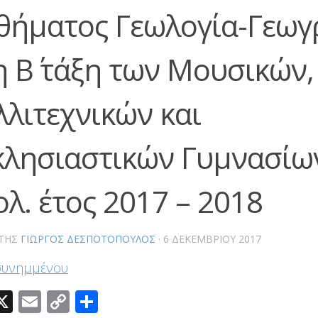
θήματος Γεωλογία-Γεωγ
η Β΄ τάξη των Μουσικών,
λλιτεχνικών και
κλησιαστικών Γυμνασίων
ολ. έτος 2017 – 2018
ΤΗΣ
ΓΙΏΡΓΟΣ ΔΕΣΠΟΤΌΠΟΥΛΟΣ
·
6 ΔΕΚΕΜΒΡΊΟΥ 2017
συνημμένου
acebook
X
Email
Copy
Μοιραστείτε