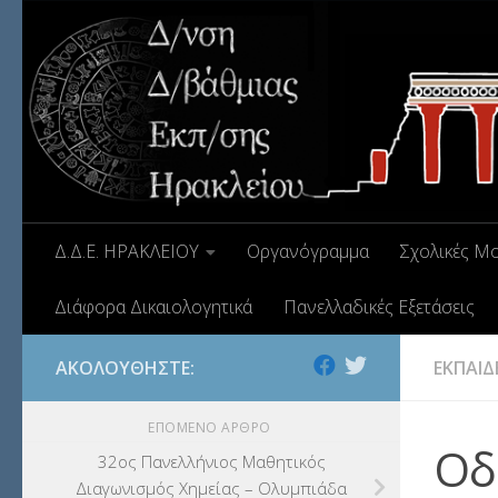
Δ.Δ.Ε. ΗΡΑΚΛΕΙΟΥ
Οργανόγραμμα
Σχολικές Μ
Διάφορα Δικαιολογητικά
Πανελλαδικές Εξετάσεις
ΑΚΟΛΟΥΘΉΣΤΕ:
ΕΚΠΑΙΔ
ΕΠΌΜΕΝΟ ΆΡΘΡΟ
Οδ
32ος Πανελλήνιος Μαθητικός
Διαγωνισμός Χημείας – Ολυμπιάδα