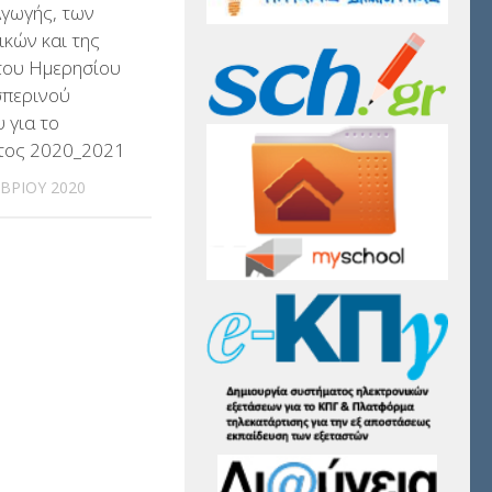
Αγωγής, των
κών και της
του Ημερησίου
σπερινού
 για το
έτος 2020_2021
ΒΡΊΟΥ 2020