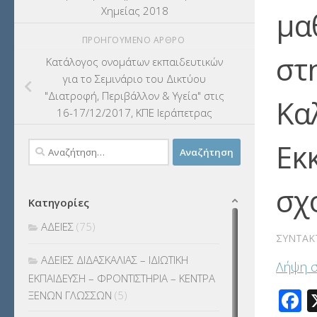
Χημείας 2018
μα
ΠΡΟΗΓΟΎΜΕΝΟ ΆΡΘΡΟ
στ
Κατάλογος ονομάτων εκπαιδευτικών
για το Σεμινάριο του Δικτύου
"Διατροφή, Περιβάλλον & Υγεία" στις
Κα
16-17/12/2017, ΚΠΕ Ιεράπετρας
Εκ
Αναζήτηση
για:
σχ
Κατηγορίες
ΑΔΕΙΕΣ
(75)
ΣΥΝΤΆΚ
ΑΔΕΙΕΣ ΔΙΔΑΣΚΑΛΙΑΣ – ΙΔΙΩΤΙΚΗ
Λήψη 
ΕΚΠΑΙΔΕΥΣΗ – ΦΡΟΝΤΙΣΤΗΡΙΑ – ΚΕΝΤΡΑ
F
ΞΕΝΩΝ ΓΛΩΣΣΩΝ
(5)