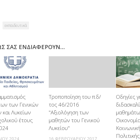
Link
εκπαιδευτικά
ΩΣ ΣΑΣ ΕΝΔΙΑΦΈΡΟΥΝ…
μματισμός
Τροποποίηση του π.δ/
Οδηγίες γ
εων των Γενικών
τος 46/2016
διδασκαλ
 και Λυκείων
"Αξιολόγηση των
μαθημάτων
σχολικού έτους
μαθητών του Γενικού
Οικονομία
024
Λυκείου"
Κοινωνική
Πολιτικής
ΛΊΟΥ 2024
16 ΦΕΒΡΟΥΑΡΊΟΥ 2017