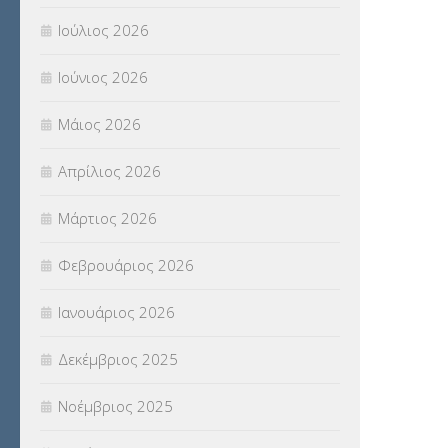
ΠΑΝΕΛΛΑΔΙΚΕΣ ΕΞΕΤΑΣΕΙΣ
(839)
Ιούλιος 2026
ΠΡΟΚΗΡΥΞΕΙΣ
(18)
Ιούνιος 2026
ΣΕΜΙΝΑΡΙΑ – ΗΜΕΡΙΔΕΣ
(495)
Μάιος 2026
ΣΕΠ
(50)
Απρίλιος 2026
ΣΤΕΛΕΧΗ
(360)
Μάρτιος 2026
ΣΥΜΒΟΥΛΕΥΤΙΚΟΣ ΣΤΑΘΜΟΣ ΝΕΩΝ
Φεβρουάριος 2026
(18)
Ιανουάριος 2026
ΣΥΝΤΑΞΕΙΣ
(12)
Δεκέμβριος 2025
ΣΧΟΛΙΚΟΙ ΣΥΜΒΟΥΛΟΙ
(754)
Νοέμβριος 2025
ΥΠΕΡΑΡΙΘΜΟΙ
(1)