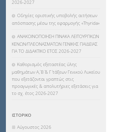
2026-2027
ΠΛΗΡΟΦΟΡΙΚΗΣ
(12)
Οδηγίες οριστικής υποβολής αιτήσεων
ΛΟΙΠΑ
(309)
απόσπασης μέσω της εφαρμογής «Thyrida»
ΜΑΘΗΤΕΙΑ
(275)
ΑΝΑΚΟΙΝΟΠΟΙΗΣΗ ΠΙΝΑΚΑ ΛΕΙΤΟΥΡΓΙΚΩΝ
ΚΕΝΩΝ/ΠΛΕΟΝΑΣΜΑΤΩΝ ΓΕΝΙΚΗΣ ΠΑΙΔΕΙΑΣ
ΜΕΤΑΘΕΣΕΙΣ-ΤΟΠΟΘΕΤΗΣΕΙΣ
ΓΙΑ ΤΟ ΔΙΔΑΚΤΙΚΟ ΕΤΟΣ 2026-2027
ΒΕΛΤΙΩΣΕΙΣ
(319)
Καθορισμός εξεταστέας ύλης
ΜΕΤΑΤΑΞΕΙΣ
(87)
μαθημάτων Α΄, Β΄ & Γ΄ τάξεων Γενικού Λυκείου
που εξετάζονται γραπτώς στις
ΜΕΤΑΦΟΡΑ ΜΑΘΗΤΩΝ
(3)
προαγωγικές & απολυτήριες εξετάσεις για
το σχ. έτος 2026-2027
ΝΟΜΟΘΕΣΙΑ
(66)
ΟΙΚΟΝΟΜΙΚΑ ΘΕΜΑΤΑ
(73)
ΙΣΤΟΡΙΚΌ
Π.Ε.Κ. ΗΡΑΚΛΕΙΟΥ
(12)
Αύγουστος 2026