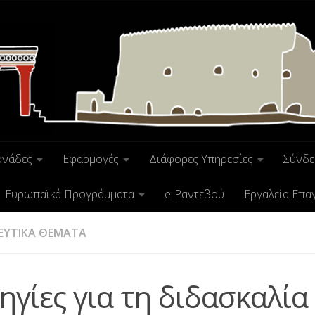
ονάδες
Εφαρμογές
Διάφορες Υπηρεσίες
Σύνδε
Ευρωπαϊκά Προγράμματα
e-Ραντεβού
Εργαλεία Επα
ΕΥΤΙΚΑ ΘΕΜΑΤΑ
ηγίες για τη διδασκαλία