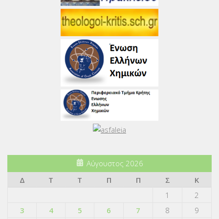
Αύγουστος 2026
Δ
Τ
Τ
Π
Π
Σ
Κ
1
2
3
4
5
6
7
8
9