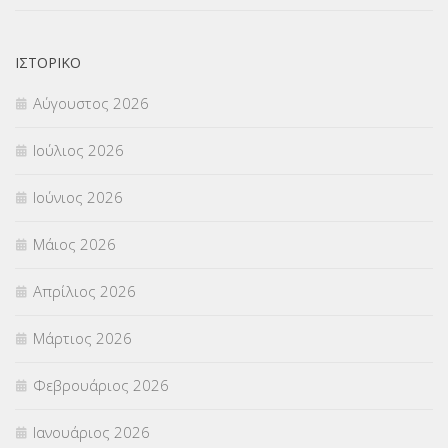
ΝΟΜΟΘΕΣΙΑ
(66)
ΟΙΚΟΝΟΜΙΚΑ ΘΕΜΑΤΑ
(73)
ΙΣΤΟΡΙΚΌ
Αύγουστος 2026
Π.Ε.Κ. ΗΡΑΚΛΕΙΟΥ
(12)
Ιούλιος 2026
ΠΑΝΕΛΛΑΔΙΚΕΣ ΕΞΕΤΑΣΕΙΣ
(839)
Ιούνιος 2026
ΠΡΟΚΗΡΥΞΕΙΣ
(18)
Μάιος 2026
ΣΕΜΙΝΑΡΙΑ – ΗΜΕΡΙΔΕΣ
(495)
Απρίλιος 2026
ΣΕΠ
(50)
Μάρτιος 2026
ΣΤΕΛΕΧΗ
(360)
Φεβρουάριος 2026
ΣΥΜΒΟΥΛΕΥΤΙΚΟΣ ΣΤΑΘΜΟΣ ΝΕΩΝ
(18)
Ιανουάριος 2026
ΣΥΝΤΑΞΕΙΣ
(12)