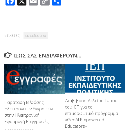
Facebook
X
Email
Copy
Μοιραστείτε
Link
Ετικέτες:
εκπαιδευτικά
ΊΣΩΣ ΣΑΣ ΕΝΔΙΑΦΈΡΟΥΝ…
Διαβίβαση Δελτίου Τύπου
Παράταση Β΄ Φάσης
του ΙΕΠ για το
Ηλεκτρονικών Εγγραφών
επιμορφωτικό πρόγραμμα
στην Ηλεκτρονική
«GenAI Empοwered
Εφαρμογή Ε-εγγραφές
Educators»