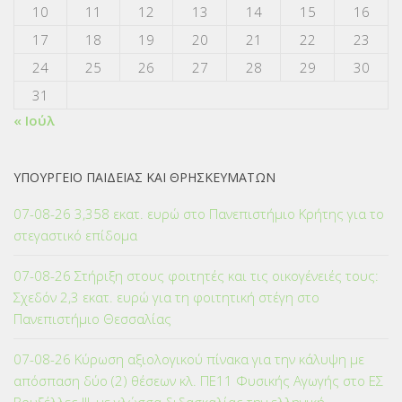
10
11
12
13
14
15
16
17
18
19
20
21
22
23
24
25
26
27
28
29
30
31
« Ιούλ
ΥΠΟΥΡΓΕΙΟ ΠΑΙΔΕΙΑΣ ΚΑΙ ΘΡΗΣΚΕΥΜΑΤΩΝ
07-08-26 3,358 εκατ. ευρώ στο Πανεπιστήμιο Κρήτης για το
στεγαστικό επίδομα
07-08-26 Στήριξη στους φοιτητές και τις οικογένειές τους:
Σχεδόν 2,3 εκατ. ευρώ για τη φοιτητική στέγη στο
Πανεπιστήμιο Θεσσαλίας
07-08-26 Κύρωση αξιολογικού πίνακα για την κάλυψη με
απόσπαση δύο (2) θέσεων κλ. ΠΕ11 Φυσικής Αγωγής στο ΕΣ
Βρυξέλλες ΙΙΙ, με γλώσσα διδασκαλίας την ελληνική