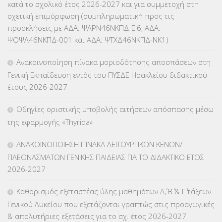
κατά το σχολικό έτος 2026-2027 και για συμμετοχή στη
σχετική επιμόρφωση (συμπληρωματική προς τις
ΚΕΣΥ
(60)
προσκλήσεις με ΑΔΑ: ΨΛΡΝ46ΝΚΠΔ-ΕΙ6, ΑΔΑ:
ΨΟΨΛ46ΝΚΠΔ-001 και ΑΔΑ: ΨΤΧΔ46ΝΚΠΔ-ΝΚ1)
ΚΕΣΥΠ
(109)
Ανακοινοποίηση πίνακα μοριοδότησης αποσπάσεων στη
ΚΠγ – ΚΡΑΤΙΚΟ ΠΙΣΤΟΠΟΙΗΤΙΚΟ ΓΛΩΣΣΟΜΑΘΕΙΑΣ
(135)
Γενική Εκπαίδευση εντός του ΠΥΣΔΕ Ηρακλείου διδακτικού
έτους 2026-2027
ΚΠπ- ΚΡΑΤΙΚΟ ΠΙΣΤΟΠΟΙΗΤΙΚΟ ΠΛΗΡΟΦΟΡΙΚΗΣ
(12)
Οδηγίες οριστικής υποβολής αιτήσεων απόσπασης μέσω
ΛΟΙΠΑ
(309)
της εφαρμογής «Thyrida»
ΜΑΘΗΤΕΙΑ
(275)
ΑΝΑΚΟΙΝΟΠΟΙΗΣΗ ΠΙΝΑΚΑ ΛΕΙΤΟΥΡΓΙΚΩΝ ΚΕΝΩΝ/
ΠΛΕΟΝΑΣΜΑΤΩΝ ΓΕΝΙΚΗΣ ΠΑΙΔΕΙΑΣ ΓΙΑ ΤΟ ΔΙΔΑΚΤΙΚΟ ΕΤΟΣ
ΜΕΤΑΘΕΣΕΙΣ-ΤΟΠΟΘΕΤΗΣΕΙΣ ΒΕΛΤΙΩΣΕΙΣ
(319)
2026-2027
ΜΕΤΑΤΑΞΕΙΣ
(87)
Καθορισμός εξεταστέας ύλης μαθημάτων Α΄, Β΄ & Γ΄ τάξεων
Γενικού Λυκείου που εξετάζονται γραπτώς στις προαγωγικές
ΜΕΤΑΦΟΡΑ ΜΑΘΗΤΩΝ
(3)
& απολυτήριες εξετάσεις για το σχ. έτος 2026-2027