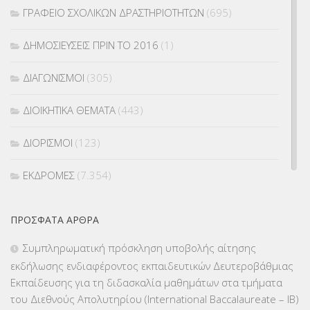
ΓΡΑΦΕΙΟ ΣΧΟΛΙΚΩΝ ΔΡΑΣΤΗΡΙΟΤΗΤΩΝ
(695)
ΔΗΜΟΣΙΕΥΣΕΙΣ ΠΡΙΝ ΤΟ 2016
(1)
ΔΙΑΓΩΝΙΣΜΟΙ
(305)
ΔΙΟΙΚΗΤΙΚΑ ΘΕΜΑΤΑ
(443)
ΔΙΟΡΙΣΜΟΙ
(123)
ΕΚΔΡΟΜΕΣ
(7.354)
ΕΚΠΑΙΔΕΥΤΙΚΑ ΘΕΜΑΤΑ
(2.824)
ΠΡΌΣΦΑΤΑ ΆΡΘΡΑ
ΕΠΑΛ
(366)
Συμπληρωματική πρόσκληση υποβολής αίτησης
εκδήλωσης ενδιαφέροντος εκπαιδευτικών Δευτεροβάθμιας
ΕΠΙΜΟΡΦΩΣΗ Τ.Π.Ε.
(10)
Εκπαίδευσης για τη διδασκαλία μαθημάτων στα τμήματα
του Διεθνούς Απολυτηρίου (International Baccalaureate – IB)
ΕΥΡΩΠΑΪΚΑ ΠΡΟΓΡΑΜΜΑΤΑ
(230)