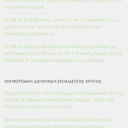
07-08-26 3,358 εκατ. ευρώ στο Πανεπιστήμιο Κρήτης για το
στεγαστικό επίδομα
07-08-26 Στήριξη στους φοιτητές και τις οικογένειές τους:
Σχεδόν 2,3 εκατ. ευρώ για τη φοιτητική στέγη στο
Πανεπιστήμιο Θεσσαλίας
07-08-26 Κύρωση αξιολογικού πίνακα για την κάλυψη με
απόσπαση δύο (2) θέσεων κλ. ΠΕ11 Φυσικής Αγωγής στο ΕΣ
Βρυξέλλες ΙΙΙ, με γλώσσα διδασκαλίας την ελληνική
ΠΕΡΙΦΕΡΕΙΑΚΗ ΔΙΕΥΘΥΝΣΗ ΕΚΠΑΙΔΕΥΣΗΣ ΚΡΗΤΗΣ
Στοιχεία Εκτέλεσης Προϋπολογισμού Περιφερειακής Δ/νσης
Π/θμιας & Δ/θμιας Εκπ/σης Κρήτης (Φορέας: 1020-206-
9901000) περίοδος Ιουλίου 2026
Πρόσκληση υποψήφιων μελών Ειδικού Εκπαιδευτικού
Προσωπικού και Ειδικού Βοηθητικού Προσωπικού