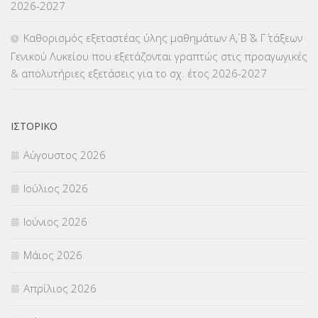
2026-2027
ΜΕΤΑΤΑΞΕΙΣ
(87)
Καθορισμός εξεταστέας ύλης μαθημάτων Α΄, Β΄ & Γ΄ τάξεων
Γενικού Λυκείου που εξετάζονται γραπτώς στις προαγωγικές
ΜΕΤΑΦΟΡΑ ΜΑΘΗΤΩΝ
(3)
& απολυτήριες εξετάσεις για το σχ. έτος 2026-2027
ΝΟΜΟΘΕΣΙΑ
(66)
ΟΙΚΟΝΟΜΙΚΑ ΘΕΜΑΤΑ
(73)
ΙΣΤΟΡΙΚΌ
Αύγουστος 2026
Π.Ε.Κ. ΗΡΑΚΛΕΙΟΥ
(12)
Ιούλιος 2026
ΠΑΝΕΛΛΑΔΙΚΕΣ ΕΞΕΤΑΣΕΙΣ
(839)
Ιούνιος 2026
ΠΡΟΚΗΡΥΞΕΙΣ
(18)
Μάιος 2026
ΣΕΜΙΝΑΡΙΑ – ΗΜΕΡΙΔΕΣ
(495)
Απρίλιος 2026
ΣΕΠ
(50)