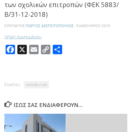
των σχολικών επιτροπών (ΦΕΚ 5883/
Β΄/31-12-2018)
ΣΥΝΤΆΚΤΗΣ
ΓΙΏΡΓΟΣ ΔΕΣΠΟΤΌΠΟΥΛΟΣ
·
9 ΙΑΝΟΥΑΡΊΟΥ 2019
Λήψη συνημμένου
Facebook
X
Email
Copy
Μοιραστείτε
Link
Ετικέτες:
εκπαιδευτικά
ΊΣΩΣ ΣΑΣ ΕΝΔΙΑΦΈΡΟΥΝ…