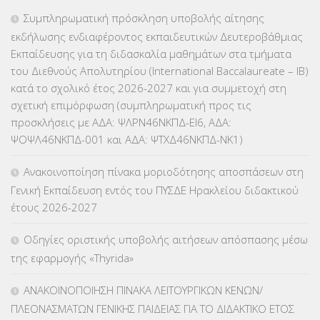
ΕΠΑΛ
(366)
Συμπληρωματική πρόσκληση υποβολής αίτησης
εκδήλωσης ενδιαφέροντος εκπαιδευτικών Δευτεροβάθμιας
ΕΠΙΜΟΡΦΩΣΗ Τ.Π.Ε.
(10)
Εκπαίδευσης για τη διδασκαλία μαθημάτων στα τμήματα
του Διεθνούς Απολυτηρίου (International Baccalaureate – IB)
ΕΥΡΩΠΑΪΚΑ ΠΡΟΓΡΑΜΜΑΤΑ
(230)
κατά το σχολικό έτος 2026-2027 και για συμμετοχή στη
σχετική επιμόρφωση (συμπληρωματική προς τις
ΚΕΣΥ
(60)
προσκλήσεις με ΑΔΑ: ΨΛΡΝ46ΝΚΠΔ-ΕΙ6, ΑΔΑ:
ΨΟΨΛ46ΝΚΠΔ-001 και ΑΔΑ: ΨΤΧΔ46ΝΚΠΔ-ΝΚ1)
ΚΕΣΥΠ
(109)
Ανακοινοποίηση πίνακα μοριοδότησης αποσπάσεων στη
ΚΠγ – ΚΡΑΤΙΚΟ ΠΙΣΤΟΠΟΙΗΤΙΚΟ ΓΛΩΣΣΟΜΑΘΕΙΑΣ
(135)
Γενική Εκπαίδευση εντός του ΠΥΣΔΕ Ηρακλείου διδακτικού
έτους 2026-2027
ΚΠπ- ΚΡΑΤΙΚΟ ΠΙΣΤΟΠΟΙΗΤΙΚΟ ΠΛΗΡΟΦΟΡΙΚΗΣ
(12)
Οδηγίες οριστικής υποβολής αιτήσεων απόσπασης μέσω
ΛΟΙΠΑ
(309)
της εφαρμογής «Thyrida»
ΜΑΘΗΤΕΙΑ
(275)
ΑΝΑΚΟΙΝΟΠΟΙΗΣΗ ΠΙΝΑΚΑ ΛΕΙΤΟΥΡΓΙΚΩΝ ΚΕΝΩΝ/
ΠΛΕΟΝΑΣΜΑΤΩΝ ΓΕΝΙΚΗΣ ΠΑΙΔΕΙΑΣ ΓΙΑ ΤΟ ΔΙΔΑΚΤΙΚΟ ΕΤΟΣ
ΜΕΤΑΘΕΣΕΙΣ-ΤΟΠΟΘΕΤΗΣΕΙΣ ΒΕΛΤΙΩΣΕΙΣ
(319)