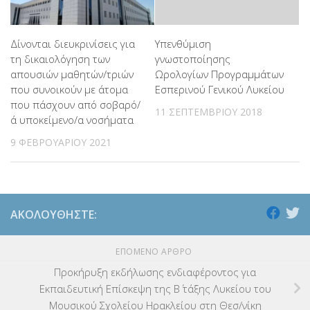
Δίνονται διευκρινίσεις για
Υπενθύμιση
τη δικαιολόγηση των
γνωστοποίησης
απουσιών μαθητών/τριών
Ωρολογίων Προγραμμάτων
που συνοικούν με άτομα
Εσπερινού Γενικού Λυκείου
που πάσχουν από σοβαρό/
11 ΣΕΠΤΕΜΒΡΊΟΥ 2018
ά υποκείμενο/α νοσήματα
9 ΦΕΒΡΟΥΑΡΊΟΥ 2021
ΑΚΟΛΟΥΘΉΣΤΕ:
ΕΠΌΜΕΝΟ ΆΡΘΡΟ
Προκήρυξη εκδήλωσης ενδιαφέροντος για
Εκπαιδευτική Επίσκεψη της Β΄ τάξης Λυκείου του
Μουσικού Σχολείου Ηρακλείου στη Θεσ/νίκη