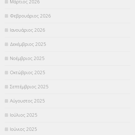
Μάρτιος 2026
ΣΤΕΛΕΧΗ
(360)
Φεβρουάριος 2026
ΣΥΜΒΟΥΛΕΥΤΙΚΟΣ ΣΤΑΘΜΟΣ ΝΕΩΝ
(18)
Ιανουάριος 2026
ΣΥΝΤΑΞΕΙΣ
(12)
Δεκέμβριος 2025
ΣΧΟΛΙΚΟΙ ΣΥΜΒΟΥΛΟΙ
(754)
Νοέμβριος 2025
ΥΠΕΡΑΡΙΘΜΟΙ
(1)
Οκτώβριος 2025
ΥΠΟΤΡΟΦΙΕΣ
(28)
Σεπτέμβριος 2025
ΦΥΣΙΚΗ ΑΓΩΓΗ
(692)
Αύγουστος 2025
Χωρίς κατηγορία
(55)
Ιούλιος 2025
Ιούνιος 2025