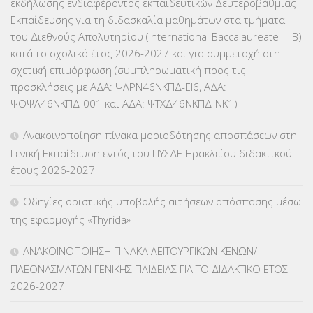
εκδήλωσης ενδιαφέροντος εκπαιδευτικών Δευτεροβάθμιας
ΕΠΙΜΟΡΦΩΣΗ Τ.Π.Ε.
(10)
Εκπαίδευσης για τη διδασκαλία μαθημάτων στα τμήματα
του Διεθνούς Απολυτηρίου (International Baccalaureate – IB)
ΕΥΡΩΠΑΪΚΑ ΠΡΟΓΡΑΜΜΑΤΑ
(230)
κατά το σχολικό έτος 2026-2027 και για συμμετοχή στη
σχετική επιμόρφωση (συμπληρωματική προς τις
ΚΕΣΥ
(60)
προσκλήσεις με ΑΔΑ: ΨΛΡΝ46ΝΚΠΔ-ΕΙ6, ΑΔΑ:
ΨΟΨΛ46ΝΚΠΔ-001 και ΑΔΑ: ΨΤΧΔ46ΝΚΠΔ-ΝΚ1)
ΚΕΣΥΠ
(109)
Ανακοινοποίηση πίνακα μοριοδότησης αποσπάσεων στη
ΚΠγ – ΚΡΑΤΙΚΟ ΠΙΣΤΟΠΟΙΗΤΙΚΟ ΓΛΩΣΣΟΜΑΘΕΙΑΣ
(135)
Γενική Εκπαίδευση εντός του ΠΥΣΔΕ Ηρακλείου διδακτικού
έτους 2026-2027
ΚΠπ- ΚΡΑΤΙΚΟ ΠΙΣΤΟΠΟΙΗΤΙΚΟ ΠΛΗΡΟΦΟΡΙΚΗΣ
(12)
Οδηγίες οριστικής υποβολής αιτήσεων απόσπασης μέσω
ΛΟΙΠΑ
(309)
της εφαρμογής «Thyrida»
ΜΑΘΗΤΕΙΑ
(275)
ΑΝΑΚΟΙΝΟΠΟΙΗΣΗ ΠΙΝΑΚΑ ΛΕΙΤΟΥΡΓΙΚΩΝ ΚΕΝΩΝ/
ΠΛΕΟΝΑΣΜΑΤΩΝ ΓΕΝΙΚΗΣ ΠΑΙΔΕΙΑΣ ΓΙΑ ΤΟ ΔΙΔΑΚΤΙΚΟ ΕΤΟΣ
ΜΕΤΑΘΕΣΕΙΣ-ΤΟΠΟΘΕΤΗΣΕΙΣ ΒΕΛΤΙΩΣΕΙΣ
(319)
2026-2027
ΜΕΤΑΤΑΞΕΙΣ
(87)