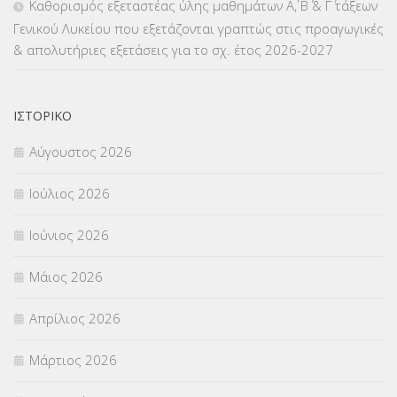
Καθορισμός εξεταστέας ύλης μαθημάτων Α΄, Β΄ & Γ΄ τάξεων
Γενικού Λυκείου που εξετάζονται γραπτώς στις προαγωγικές
ΜΕΤΑΦΟΡΑ ΜΑΘΗΤΩΝ
(3)
& απολυτήριες εξετάσεις για το σχ. έτος 2026-2027
ΝΟΜΟΘΕΣΙΑ
(66)
ΟΙΚΟΝΟΜΙΚΑ ΘΕΜΑΤΑ
(73)
ΙΣΤΟΡΙΚΌ
Αύγουστος 2026
Π.Ε.Κ. ΗΡΑΚΛΕΙΟΥ
(12)
Ιούλιος 2026
ΠΑΝΕΛΛΑΔΙΚΕΣ ΕΞΕΤΑΣΕΙΣ
(839)
Ιούνιος 2026
ΠΡΟΚΗΡΥΞΕΙΣ
(18)
Μάιος 2026
ΣΕΜΙΝΑΡΙΑ – ΗΜΕΡΙΔΕΣ
(495)
Απρίλιος 2026
ΣΕΠ
(50)
Μάρτιος 2026
ΣΤΕΛΕΧΗ
(360)