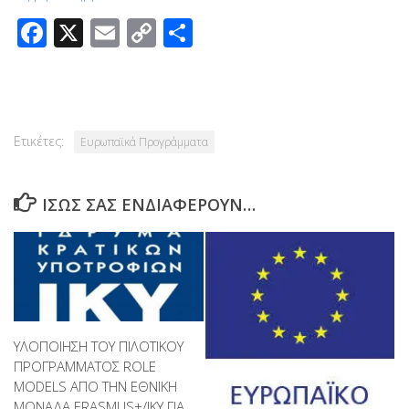
Facebook
X
Email
Copy
Μοιραστείτε
Link
Ετικέτες:
Ευρωπαϊκά Προγράμματα
ΊΣΩΣ ΣΑΣ ΕΝΔΙΑΦΈΡΟΥΝ…
ΥΛΟΠΟΙΗΣΗ ΤΟΥ ΠΙΛΟΤΙΚΟΥ
ΠΡΟΓΡΑΜΜΑΤΟΣ ROLE
MODELS­ ΑΠΟ ΤΗΝ ΕΘΝΙΚΗ
ΜΟΝΑΔΑ ΕRΑSΜUS+/ΙΚΥ ΓΙΑ