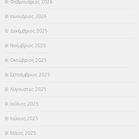
Φεβρουάριος 2026
ΣΥΜΒΟΥΛΕΥΤΙΚΟΣ ΣΤΑΘΜΟΣ ΝΕΩΝ
(18)
Ιανουάριος 2026
ΣΥΝΤΑΞΕΙΣ
(12)
Δεκέμβριος 2025
ΣΧΟΛΙΚΟΙ ΣΥΜΒΟΥΛΟΙ
(754)
Νοέμβριος 2025
ΥΠΕΡΑΡΙΘΜΟΙ
(1)
Οκτώβριος 2025
ΥΠΟΤΡΟΦΙΕΣ
(28)
Σεπτέμβριος 2025
ΦΥΣΙΚΗ ΑΓΩΓΗ
(692)
Αύγουστος 2025
Χωρίς κατηγορία
(55)
Ιούλιος 2025
Ιούνιος 2025
Μάιος 2025