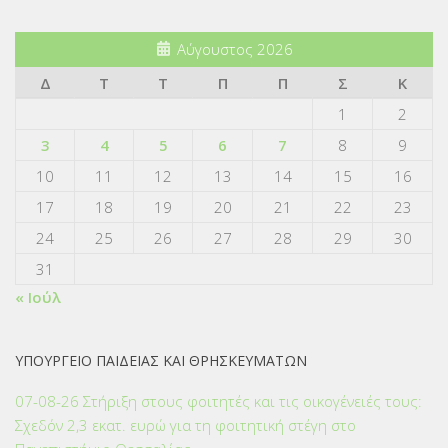
Αύγουστος 2026
Δ
Τ
Τ
Π
Π
Σ
Κ
1
2
3
4
5
6
7
8
9
10
11
12
13
14
15
16
17
18
19
20
21
22
23
24
25
26
27
28
29
30
31
« Ιούλ
ΥΠΟΥΡΓΕΙΟ ΠΑΙΔΕΙΑΣ ΚΑΙ ΘΡΗΣΚΕΥΜΑΤΩΝ
07-08-26 Στήριξη στους φοιτητές και τις οικογένειές τους:
Σχεδόν 2,3 εκατ. ευρώ για τη φοιτητική στέγη στο