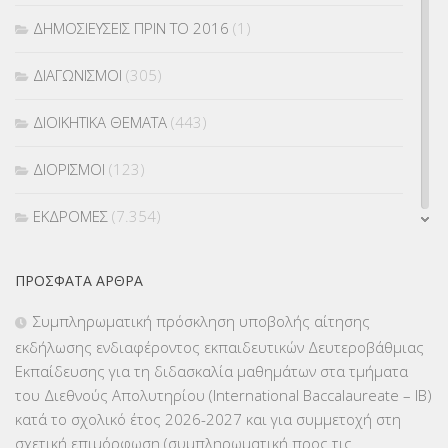
ΔΗΜΟΣΙΕΥΣΕΙΣ ΠΡΙΝ ΤΟ 2016
(1)
ΔΙΑΓΩΝΙΣΜΟΙ
(305)
ΔΙΟΙΚΗΤΙΚΑ ΘΕΜΑΤΑ
(443)
ΔΙΟΡΙΣΜΟΙ
(123)
ΕΚΔΡΟΜΕΣ
(7.354)
ΕΚΠΑΙΔΕΥΤΙΚΑ ΘΕΜΑΤΑ
(2.824)
ΠΡΌΣΦΑΤΑ ΆΡΘΡΑ
ΕΠΑΛ
(366)
Συμπληρωματική πρόσκληση υποβολής αίτησης
εκδήλωσης ενδιαφέροντος εκπαιδευτικών Δευτεροβάθμιας
ΕΠΙΜΟΡΦΩΣΗ Τ.Π.Ε.
(10)
Εκπαίδευσης για τη διδασκαλία μαθημάτων στα τμήματα
του Διεθνούς Απολυτηρίου (International Baccalaureate – IB)
ΕΥΡΩΠΑΪΚΑ ΠΡΟΓΡΑΜΜΑΤΑ
(230)
κατά το σχολικό έτος 2026-2027 και για συμμετοχή στη
σχετική επιμόρφωση (συμπληρωματική προς τις