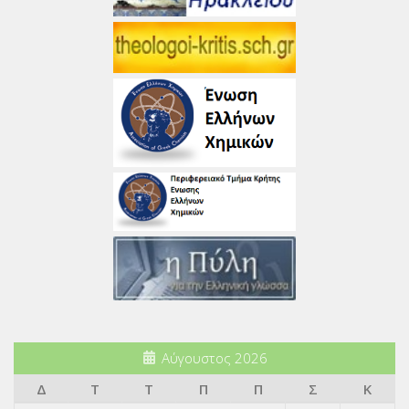
Αύγουστος 2026
Δ
Τ
Τ
Π
Π
Σ
Κ