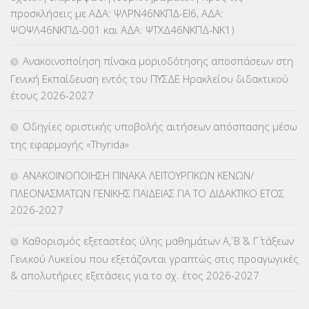
ΚΕΣΥ
(60)
προσκλήσεις με ΑΔΑ: ΨΛΡΝ46ΝΚΠΔ-ΕΙ6, ΑΔΑ:
ΨΟΨΛ46ΝΚΠΔ-001 και ΑΔΑ: ΨΤΧΔ46ΝΚΠΔ-ΝΚ1)
ΚΕΣΥΠ
(109)
Ανακοινοποίηση πίνακα μοριοδότησης αποσπάσεων στη
ΚΠγ – ΚΡΑΤΙΚΟ ΠΙΣΤΟΠΟΙΗΤΙΚΟ ΓΛΩΣΣΟΜΑΘΕΙΑΣ
(135)
Γενική Εκπαίδευση εντός του ΠΥΣΔΕ Ηρακλείου διδακτικού
έτους 2026-2027
ΚΠπ- ΚΡΑΤΙΚΟ ΠΙΣΤΟΠΟΙΗΤΙΚΟ ΠΛΗΡΟΦΟΡΙΚΗΣ
(12)
Οδηγίες οριστικής υποβολής αιτήσεων απόσπασης μέσω
ΛΟΙΠΑ
(309)
της εφαρμογής «Thyrida»
ΜΑΘΗΤΕΙΑ
(275)
ΑΝΑΚΟΙΝΟΠΟΙΗΣΗ ΠΙΝΑΚΑ ΛΕΙΤΟΥΡΓΙΚΩΝ ΚΕΝΩΝ/
ΠΛΕΟΝΑΣΜΑΤΩΝ ΓΕΝΙΚΗΣ ΠΑΙΔΕΙΑΣ ΓΙΑ ΤΟ ΔΙΔΑΚΤΙΚΟ ΕΤΟΣ
ΜΕΤΑΘΕΣΕΙΣ-ΤΟΠΟΘΕΤΗΣΕΙΣ ΒΕΛΤΙΩΣΕΙΣ
(319)
2026-2027
ΜΕΤΑΤΑΞΕΙΣ
(87)
Καθορισμός εξεταστέας ύλης μαθημάτων Α΄, Β΄ & Γ΄ τάξεων
Γενικού Λυκείου που εξετάζονται γραπτώς στις προαγωγικές
ΜΕΤΑΦΟΡΑ ΜΑΘΗΤΩΝ
(3)
& απολυτήριες εξετάσεις για το σχ. έτος 2026-2027
ΝΟΜΟΘΕΣΙΑ
(66)