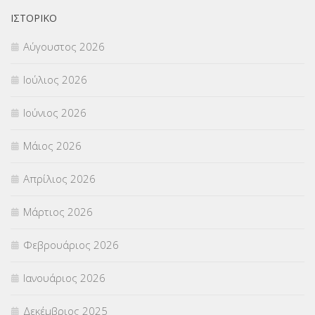
ΟΙΚΟΝΟΜΙΚΑ ΘΕΜΑΤΑ
(73)
ΙΣΤΟΡΙΚΌ
Αύγουστος 2026
Π.Ε.Κ. ΗΡΑΚΛΕΙΟΥ
(12)
Ιούλιος 2026
ΠΑΝΕΛΛΑΔΙΚΕΣ ΕΞΕΤΑΣΕΙΣ
(839)
Ιούνιος 2026
ΠΡΟΚΗΡΥΞΕΙΣ
(18)
Μάιος 2026
ΣΕΜΙΝΑΡΙΑ – ΗΜΕΡΙΔΕΣ
(495)
Απρίλιος 2026
ΣΕΠ
(50)
Μάρτιος 2026
ΣΤΕΛΕΧΗ
(360)
Φεβρουάριος 2026
ΣΥΜΒΟΥΛΕΥΤΙΚΟΣ ΣΤΑΘΜΟΣ ΝΕΩΝ
(18)
Ιανουάριος 2026
ΣΥΝΤΑΞΕΙΣ
(12)
Δεκέμβριος 2025
ΣΧΟΛΙΚΟΙ ΣΥΜΒΟΥΛΟΙ
(754)