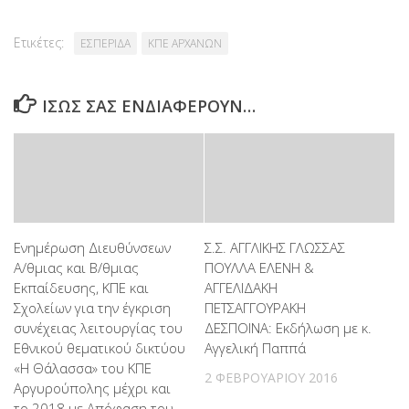
Ετικέτες:
ΕΣΠΕΡΙΔΑ
ΚΠΕ ΑΡΧΑΝΩΝ
ΊΣΩΣ ΣΑΣ ΕΝΔΙΑΦΈΡΟΥΝ…
Ενημέρωση Διευθύνσεων
Σ.Σ. ΑΓΓΛΙΚΗΣ ΓΛΩΣΣΑΣ
Α/θμιας και Β/θμιας
ΠΟΥΛΛΑ ΕΛΕΝΗ &
Εκπαίδευσης, ΚΠΕ και
ΑΓΓΕΛΙΔΑΚΗ
Σχολείων για την έγκριση
ΠΕΤΣΑΓΓΟΥΡΑΚΗ
συνέχειας λειτουργίας του
ΔΕΣΠΟΙΝΑ: Εκδήλωση με κ.
Εθνικού θεματικού δικτύου
Αγγελική Παππά
«Η Θάλασσα» του ΚΠΕ
2 ΦΕΒΡΟΥΑΡΊΟΥ 2016
Αργυρούπολης μέχρι και
το 2018 με Απόφαση του