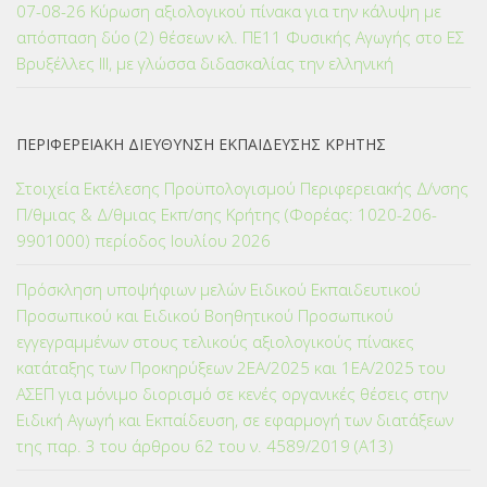
07-08-26 Κύρωση αξιολογικού πίνακα για την κάλυψη με
απόσπαση δύο (2) θέσεων κλ. ΠΕ11 Φυσικής Αγωγής στο ΕΣ
Βρυξέλλες ΙΙΙ, με γλώσσα διδασκαλίας την ελληνική
ΠΕΡΙΦΕΡΕΙΑΚΗ ΔΙΕΥΘΥΝΣΗ ΕΚΠΑΙΔΕΥΣΗΣ ΚΡΗΤΗΣ
Στοιχεία Εκτέλεσης Προϋπολογισμού Περιφερειακής Δ/νσης
Π/θμιας & Δ/θμιας Εκπ/σης Κρήτης (Φορέας: 1020-206-
9901000) περίοδος Ιουλίου 2026
Πρόσκληση υποψήφιων μελών Ειδικού Εκπαιδευτικού
Προσωπικού και Ειδικού Βοηθητικού Προσωπικού
εγγεγραμμένων στους τελικούς αξιολογικούς πίνακες
κατάταξης των Προκηρύξεων 2ΕΑ/2025 και 1ΕΑ/2025 του
ΑΣΕΠ για μόνιμο διορισμό σε κενές οργανικές θέσεις στην
Ειδική Αγωγή και Εκπαίδευση, σε εφαρμογή των διατάξεων
της παρ. 3 του άρθρου 62 του ν. 4589/2019 (Α΄13)