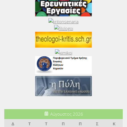
Αύγουστος 2026
Δ
Τ
Τ
Π
Π
Σ
Κ