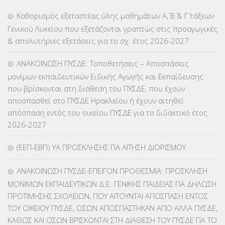
ΕΠΑΛ
(366)
Καθορισμός εξεταστέας ύλης μαθημάτων Α΄, Β΄ & Γ΄ τάξεων
Γενικού Λυκείου που εξετάζονται γραπτώς στις προαγωγικές
ΕΠΙΜΟΡΦΩΣΗ Τ.Π.Ε.
(10)
& απολυτήριες εξετάσεις για το σχ. έτος 2026-2027
ΕΥΡΩΠΑΪΚΑ ΠΡΟΓΡΑΜΜΑΤΑ
(230)
ΑΝΑΚΟΙΝΩΣΗ ΠΥΣΔΕ: Τοποθετήσεις – Αποσπάσεις
μονίμων εκπαιδευτικών Ειδικής Αγωγής και Εκπαίδευσης
ΚΕΣΥ
(60)
που βρίσκονται στη διάθεση του ΠΥΣΔΕ, που έχουν
αποσπασθεί στο ΠΥΣΔΕ Ηρακλείου ή έχουν αιτηθεί
ΚΕΣΥΠ
(109)
απόσπαση εντός του οικείου ΠΥΣΔΕ για το διδακτικό έτος
2026-2027
ΚΠγ – ΚΡΑΤΙΚΟ ΠΙΣΤΟΠΟΙΗΤΙΚΟ ΓΛΩΣΣΟΜΑΘΕΙΑΣ
(135)
(ΕΕΠ-ΕΒΠ) ΥΑ ΠΡΟΣΚΛΗΣΗΣ ΓΙΑ ΑΙΤΗΣΗ ΔΙΟΡΙΣΜΟΥ
ΚΠπ- ΚΡΑΤΙΚΟ ΠΙΣΤΟΠΟΙΗΤΙΚΟ ΠΛΗΡΟΦΟΡΙΚΗΣ
(12)
ΑΝΑΚΟΙΝΩΣΗ ΠΥΣΔΕ-ΕΠΕΙΓΟΝ ΠΡΟΘΕΣΜΙΑ: ΠΡΟΣΚΛΗΣΗ
ΛΟΙΠΑ
(309)
ΜΟΝΙΜΩΝ ΕΚΠΑΙΔΕΥΤΙΚΩΝ Δ.Ε. ΓΕΝΙΚΗΣ ΠΑΙΔΕΙΑΣ ΓΙΑ ΔΗΛΩΣΗ
ΠΡΟΤΙΜΗΣΗΣ ΣΧΟΛΕΙΩΝ, ΠΟΥ ΑΙΤΟΥΝΤΑΙ ΑΠΟΣΠΑΣΗ ΕΝΤΟΣ
ΜΑΘΗΤΕΙΑ
(275)
ΤΟΥ ΟΙΚΕΙΟΥ ΠΥΣΔΕ, ΟΣΩΝ ΑΠΟΣΠΑΣΤΗΚΑΝ ΑΠΟ ΑΛΛΑ ΠΥΣΔΕ,
ΚΑΘΩΣ ΚΑΙ ΟΣΩΝ ΒΡΙΣΚΟΝΤΑΙ ΣΤΗ ΔΙΑΘΕΣΗ ΤΟΥ ΠΥΣΔΕ ΓΙΑ ΤΟ
ΜΕΤΑΘΕΣΕΙΣ-ΤΟΠΟΘΕΤΗΣΕΙΣ ΒΕΛΤΙΩΣΕΙΣ
(319)