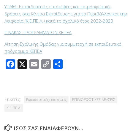
ΥΠΑΙΘ: Εκπαιδευτικές επισκέψεις και επιμορφωτικές
δράσεις στα Κέντρα Εκπαίδευσης για το Περιβάλλον και την
Αειφορία (Κ.Ε.ΠΕ.Α.) κατά το σχολικό έτος 2022-2023
ΠΙΝΑΚΑΣ ΠΡΟΓΡΑΜΜΑΤΩΝ ΚΕΠΕΑ
Αίτηση Σχολικής Ομάδας για συμμετοχή σε εκπαιδευτικό
πρόγραμμα ΚΕΠΕΑ
Facebook
X
Email
Copy
Μοιραστείτε
Link
Ετικέτες:
Εκπαιδευτικές επισκέψεις
ΕΠΙΜΟΡΦΩΤΙΚΕΣ ΔΡΑΣΕΙΣ
Κ.Ε.ΠΕ.Α.
ΊΣΩΣ ΣΑΣ ΕΝΔΙΑΦΈΡΟΥΝ…