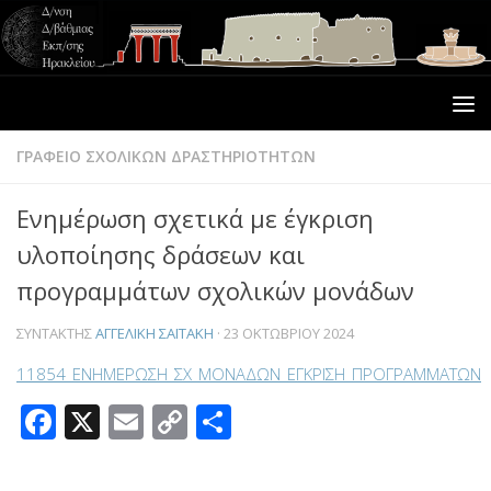
ΓΡΑΦΕΙΟ ΣΧΟΛΙΚΩΝ ΔΡΑΣΤΗΡΙΟΤΗΤΩΝ
Ενημέρωση σχετικά με έγκριση
υλοποίησης δράσεων και
προγραμμάτων σχολικών μονάδων
ΣΥΝΤΆΚΤΗΣ
ΑΓΓΕΛΙΚΉ ΣΑΪΤΆΚΗ
·
23 ΟΚΤΩΒΡΊΟΥ 2024
11854_ΕΝΗΜΕΡΩΣΗ_ΣΧ_ΜΟΝΑΔΩΝ_ΕΓΚΡΙΣΗ_ΠΡΟΓΡΑΜΜΑΤΩΝ
Facebook
X
Email
Copy
Μοιραστείτε
Link