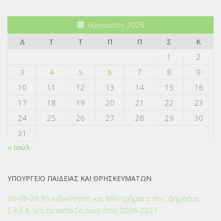
Αύγουστος 2026
Δ
Τ
Τ
Π
Π
Σ
Κ
1
2
3
4
5
6
7
8
9
10
11
12
13
14
15
16
17
18
19
20
21
22
23
24
25
26
27
28
29
30
31
« Ιούλ
ΥΠΟΥΡΓΕΙΟ ΠΑΙΔΕΙΑΣ ΚΑΙ ΘΡΗΣΚΕΥΜΑΤΩΝ
06-08-26 95 ειδικότητες και 860 τμήματα στις Δημόσιες
Σ.Α.Ε.Κ. για το εκπαιδευτικό έτος 2026-2027