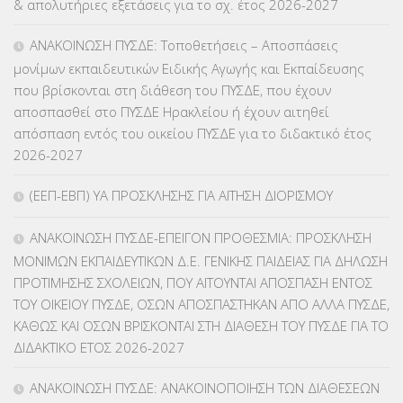
& απολυτήριες εξετάσεις για το σχ. έτος 2026-2027
ΕΥΡΩΠΑΪΚΑ ΠΡΟΓΡΑΜΜΑΤΑ
(230)
ΑΝΑΚΟΙΝΩΣΗ ΠΥΣΔΕ: Τοποθετήσεις – Αποσπάσεις
μονίμων εκπαιδευτικών Ειδικής Αγωγής και Εκπαίδευσης
ΚΕΣΥ
(60)
που βρίσκονται στη διάθεση του ΠΥΣΔΕ, που έχουν
αποσπασθεί στο ΠΥΣΔΕ Ηρακλείου ή έχουν αιτηθεί
ΚΕΣΥΠ
(109)
απόσπαση εντός του οικείου ΠΥΣΔΕ για το διδακτικό έτος
2026-2027
ΚΠγ – ΚΡΑΤΙΚΟ ΠΙΣΤΟΠΟΙΗΤΙΚΟ ΓΛΩΣΣΟΜΑΘΕΙΑΣ
(135)
(ΕΕΠ-ΕΒΠ) ΥΑ ΠΡΟΣΚΛΗΣΗΣ ΓΙΑ ΑΙΤΗΣΗ ΔΙΟΡΙΣΜΟΥ
ΚΠπ- ΚΡΑΤΙΚΟ ΠΙΣΤΟΠΟΙΗΤΙΚΟ ΠΛΗΡΟΦΟΡΙΚΗΣ
(12)
ΑΝΑΚΟΙΝΩΣΗ ΠΥΣΔΕ-ΕΠΕΙΓΟΝ ΠΡΟΘΕΣΜΙΑ: ΠΡΟΣΚΛΗΣΗ
ΛΟΙΠΑ
(309)
ΜΟΝΙΜΩΝ ΕΚΠΑΙΔΕΥΤΙΚΩΝ Δ.Ε. ΓΕΝΙΚΗΣ ΠΑΙΔΕΙΑΣ ΓΙΑ ΔΗΛΩΣΗ
ΠΡΟΤΙΜΗΣΗΣ ΣΧΟΛΕΙΩΝ, ΠΟΥ ΑΙΤΟΥΝΤΑΙ ΑΠΟΣΠΑΣΗ ΕΝΤΟΣ
ΜΑΘΗΤΕΙΑ
(275)
ΤΟΥ ΟΙΚΕΙΟΥ ΠΥΣΔΕ, ΟΣΩΝ ΑΠΟΣΠΑΣΤΗΚΑΝ ΑΠΟ ΑΛΛΑ ΠΥΣΔΕ,
ΚΑΘΩΣ ΚΑΙ ΟΣΩΝ ΒΡΙΣΚΟΝΤΑΙ ΣΤΗ ΔΙΑΘΕΣΗ ΤΟΥ ΠΥΣΔΕ ΓΙΑ ΤΟ
ΜΕΤΑΘΕΣΕΙΣ-ΤΟΠΟΘΕΤΗΣΕΙΣ ΒΕΛΤΙΩΣΕΙΣ
(319)
ΔΙΔΑΚΤΙΚΟ ΕΤΟΣ 2026-2027
ΜΕΤΑΤΑΞΕΙΣ
(87)
ΑΝΑΚΟΙΝΩΣΗ ΠΥΣΔΕ: ΑΝΑΚΟΙΝΟΠΟΙΗΣΗ ΤΩΝ ΔΙΑΘΕΣΕΩΝ