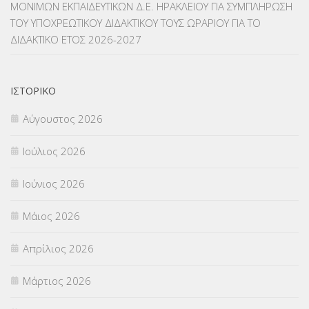
ΜΟΝΙΜΩΝ ΕΚΠΑΙΔΕΥΤΙΚΩΝ Δ.Ε. ΗΡΑΚΛΕΙΟΥ ΓΙΑ ΣΥΜΠΛΗΡΩΣΗ
ΜΕΤΑΦΟΡΑ ΜΑΘΗΤΩΝ
(3)
ΤΟΥ ΥΠΟΧΡΕΩΤΙΚΟΥ ΔΙΔΑΚΤΙΚΟΥ ΤΟΥΣ ΩΡΑΡΙΟΥ ΓΙΑ ΤΟ
ΔΙΔΑΚΤΙΚΟ ΕΤΟΣ 2026-2027
ΝΟΜΟΘΕΣΙΑ
(66)
ΟΙΚΟΝΟΜΙΚΑ ΘΕΜΑΤΑ
(73)
ΙΣΤΟΡΙΚΌ
Π.Ε.Κ. ΗΡΑΚΛΕΙΟΥ
(12)
Αύγουστος 2026
ΠΑΝΕΛΛΑΔΙΚΕΣ ΕΞΕΤΑΣΕΙΣ
(839)
Ιούλιος 2026
ΠΡΟΚΗΡΥΞΕΙΣ
(18)
Ιούνιος 2026
ΣΕΜΙΝΑΡΙΑ – ΗΜΕΡΙΔΕΣ
(495)
Μάιος 2026
ΣΕΠ
(50)
Απρίλιος 2026
ΣΤΕΛΕΧΗ
(360)
Μάρτιος 2026
ΣΥΜΒΟΥΛΕΥΤΙΚΟΣ ΣΤΑΘΜΟΣ ΝΕΩΝ
(18)