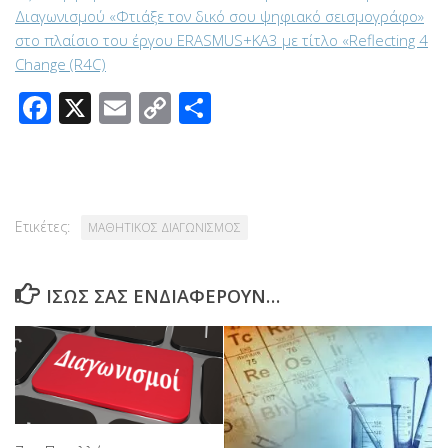
Διαγωνισμού «Φτιάξε τον δικό σου ψηφιακό σεισμογράφο»
στο πλαίσιο του έργου ERASMUS+KA3 με τίτλο «Reflecting 4
Change (R4C)
Facebook
X
Email
Copy
Μοιραστείτε
Link
Ετικέτες:
ΜΑΘΗΤΙΚΟΣ ΔΙΑΓΩΝΙΣΜΟΣ
ΊΣΩΣ ΣΑΣ ΕΝΔΙΑΦΈΡΟΥΝ…