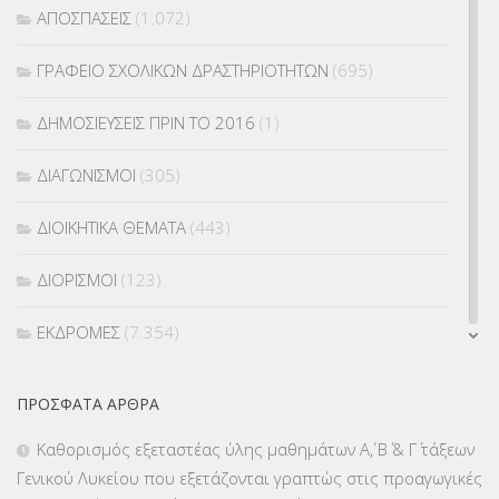
ΑΠΟΣΠΑΣΕΙΣ
(1.072)
ΓΡΑΦΕΙΟ ΣΧΟΛΙΚΩΝ ΔΡΑΣΤΗΡΙΟΤΗΤΩΝ
(695)
ΔΗΜΟΣΙΕΥΣΕΙΣ ΠΡΙΝ ΤΟ 2016
(1)
ΔΙΑΓΩΝΙΣΜΟΙ
(305)
ΔΙΟΙΚΗΤΙΚΑ ΘΕΜΑΤΑ
(443)
ΔΙΟΡΙΣΜΟΙ
(123)
ΕΚΔΡΟΜΕΣ
(7.354)
ΕΚΠΑΙΔΕΥΤΙΚΑ ΘΕΜΑΤΑ
(2.823)
ΠΡΌΣΦΑΤΑ ΆΡΘΡΑ
ΕΠΑΛ
(366)
Καθορισμός εξεταστέας ύλης μαθημάτων Α΄, Β΄ & Γ΄ τάξεων
Γενικού Λυκείου που εξετάζονται γραπτώς στις προαγωγικές
ΕΠΙΜΟΡΦΩΣΗ Τ.Π.Ε.
(10)