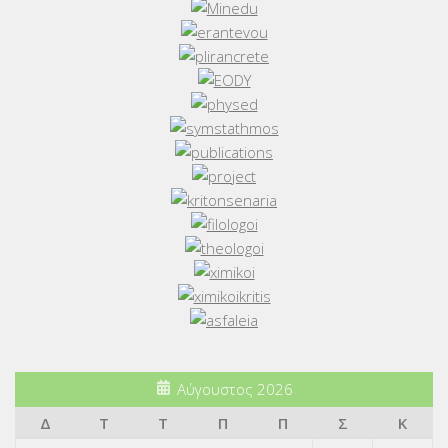
Αύγουστος 2026
Δ
Τ
Τ
Π
Π
Σ
Κ