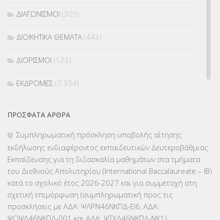
ΔΙΑΓΩΝΙΣΜΟΙ
(305)
ΔΙΟΙΚΗΤΙΚΑ ΘΕΜΑΤΑ
(443)
ΔΙΟΡΙΣΜΟΙ
(123)
ΕΚΔΡΟΜΕΣ
(7.354)
ΕΚΠΑΙΔΕΥΤΙΚΑ ΘΕΜΑΤΑ
(2.824)
ΠΡΌΣΦΑΤΑ ΆΡΘΡΑ
ΕΠΑΛ
(366)
Συμπληρωματική πρόσκληση υποβολής αίτησης
εκδήλωσης ενδιαφέροντος εκπαιδευτικών Δευτεροβάθμιας
ΕΠΙΜΟΡΦΩΣΗ Τ.Π.Ε.
(10)
Εκπαίδευσης για τη διδασκαλία μαθημάτων στα τμήματα
του Διεθνούς Απολυτηρίου (International Baccalaureate – IB)
ΕΥΡΩΠΑΪΚΑ ΠΡΟΓΡΑΜΜΑΤΑ
(230)
κατά το σχολικό έτος 2026-2027 και για συμμετοχή στη
σχετική επιμόρφωση (συμπληρωματική προς τις
ΚΕΣΥ
(60)
προσκλήσεις με ΑΔΑ: ΨΛΡΝ46ΝΚΠΔ-ΕΙ6, ΑΔΑ:
ΨΟΨΛ46ΝΚΠΔ-001 και ΑΔΑ: ΨΤΧΔ46ΝΚΠΔ-ΝΚ1)