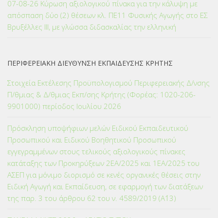
07-08-26 Κύρωση αξιολογικού πίνακα για την κάλυψη με
απόσπαση δύο (2) θέσεων κλ. ΠΕ11 Φυσικής Αγωγής στο ΕΣ
Βρυξέλλες ΙΙΙ, με γλώσσα διδασκαλίας την ελληνική
ΠΕΡΙΦΕΡΕΙΑΚΗ ΔΙΕΥΘΥΝΣΗ ΕΚΠΑΙΔΕΥΣΗΣ ΚΡΗΤΗΣ
Στοιχεία Εκτέλεσης Προϋπολογισμού Περιφερειακής Δ/νσης
Π/θμιας & Δ/θμιας Εκπ/σης Κρήτης (Φορέας: 1020-206-
9901000) περίοδος Ιουλίου 2026
Πρόσκληση υποψήφιων μελών Ειδικού Εκπαιδευτικού
Προσωπικού και Ειδικού Βοηθητικού Προσωπικού
εγγεγραμμένων στους τελικούς αξιολογικούς πίνακες
κατάταξης των Προκηρύξεων 2ΕΑ/2025 και 1ΕΑ/2025 του
ΑΣΕΠ για μόνιμο διορισμό σε κενές οργανικές θέσεις στην
Ειδική Αγωγή και Εκπαίδευση, σε εφαρμογή των διατάξεων
της παρ. 3 του άρθρου 62 του ν. 4589/2019 (Α΄13)