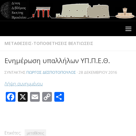
ΜΕΤΑΘΕΣΕΙΣ-ΤΟΠΟΘΕΤΗΣΕΙΣ ΒΕΛΤΙΩΣΕΙΣ
Ενημέρωση υπαλλήλων ΥΠ.Π.Ε.Θ.
ΣΥΝΤΆΚΤΗΣ
ΓΙΏΡΓΟΣ ΔΕΣΠΟΤΌΠΟΥΛΟΣ
·
28 ΔΕΚΕΜΒΡΊΟΥ 2016
Λήψη συνημμένου
Facebook
X
Email
Copy
Μοιραστείτε
Link
Ετικέτες:
μεταθέσεις