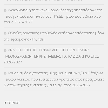
ΚΕΣΥΠ
(109)
Ανακοινοποίηση πίνακα μοριοδότησης αποσπάσεων στη
ΚΠγ – ΚΡΑΤΙΚΟ ΠΙΣΤΟΠΟΙΗΤΙΚΟ ΓΛΩΣΣΟΜΑΘΕΙΑΣ
(135)
Γενική Εκπαίδευση εντός του ΠΥΣΔΕ Ηρακλείου διδακτικού
έτους 2026-2027
ΚΠπ- ΚΡΑΤΙΚΟ ΠΙΣΤΟΠΟΙΗΤΙΚΟ ΠΛΗΡΟΦΟΡΙΚΗΣ
(12)
Οδηγίες οριστικής υποβολής αιτήσεων απόσπασης μέσω
ΛΟΙΠΑ
(309)
της εφαρμογής «Thyrida»
ΜΑΘΗΤΕΙΑ
(275)
ΑΝΑΚΟΙΝΟΠΟΙΗΣΗ ΠΙΝΑΚΑ ΛΕΙΤΟΥΡΓΙΚΩΝ ΚΕΝΩΝ/
ΠΛΕΟΝΑΣΜΑΤΩΝ ΓΕΝΙΚΗΣ ΠΑΙΔΕΙΑΣ ΓΙΑ ΤΟ ΔΙΔΑΚΤΙΚΟ ΕΤΟΣ
ΜΕΤΑΘΕΣΕΙΣ-ΤΟΠΟΘΕΤΗΣΕΙΣ ΒΕΛΤΙΩΣΕΙΣ
(319)
2026-2027
ΜΕΤΑΤΑΞΕΙΣ
(87)
Καθορισμός εξεταστέας ύλης μαθημάτων Α΄, Β΄ & Γ΄ τάξεων
Γενικού Λυκείου που εξετάζονται γραπτώς στις προαγωγικές
ΜΕΤΑΦΟΡΑ ΜΑΘΗΤΩΝ
(3)
& απολυτήριες εξετάσεις για το σχ. έτος 2026-2027
ΝΟΜΟΘΕΣΙΑ
(66)
ΟΙΚΟΝΟΜΙΚΑ ΘΕΜΑΤΑ
(73)
ΙΣΤΟΡΙΚΌ