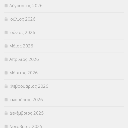
Αύγουστος 2026
Π.Ε.Κ. ΗΡΑΚΛΕΙΟΥ
(12)
Ιούλιος 2026
ΠΑΝΕΛΛΑΔΙΚΕΣ ΕΞΕΤΑΣΕΙΣ
(839)
Ιούνιος 2026
ΠΡΟΚΗΡΥΞΕΙΣ
(18)
Μάιος 2026
ΣΕΜΙΝΑΡΙΑ – ΗΜΕΡΙΔΕΣ
(495)
Απρίλιος 2026
ΣΕΠ
(50)
Μάρτιος 2026
ΣΤΕΛΕΧΗ
(360)
Φεβρουάριος 2026
ΣΥΜΒΟΥΛΕΥΤΙΚΟΣ ΣΤΑΘΜΟΣ ΝΕΩΝ
(18)
Ιανουάριος 2026
ΣΥΝΤΑΞΕΙΣ
(12)
Δεκέμβριος 2025
ΣΧΟΛΙΚΟΙ ΣΥΜΒΟΥΛΟΙ
(754)
Νοέμβριος 2025
ΥΠΕΡΑΡΙΘΜΟΙ
(1)