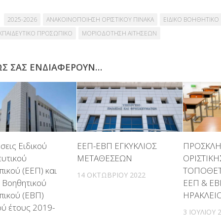
2025-2026
ΑΝΑΚΟΙΝΟΠΟΙΗΣΗ ΟΡΙΣΤΙΚΟΥ ΠΙΝΑΚΑ
ΕΙΔΙΚΟ ΒΟΗΘΗΤΙΚΟ
ΕΚΠΑΙΔΕΥΤΙΚΟ ΠΡΟΣΩΠΙΚΟ
ΜΟΡΙΟΔΟΤΗΣΗ ΑΙΤΗΣΕΩΝ
ΩΣ ΣΑΣ ΕΝΔΙΑΦΈΡΟΥΝ…
σεις Ειδικού
ΕΕΠ-ΕΒΠ ΕΓΚΥΚΛΙΟΣ
ΠΡΟΣΚΛΗ
ευτικού
ΜΕΤΑΘΕΣΕΩΝ
ΟΡΙΣΤΙΚΗ
ικού (ΕΕΠ) και
ΤΟΠΟΘΕ
14 ΟΚΤΩΒΡΊΟΥ 2022
ύ Βοηθητικού
ΕΕΠ & ΕΒΠ
ικού (ΕΒΠ)
ΗΡΑΚΛΕΙ
ού έτους 2019-
3 ΙΟΥΛΊΟΥ 