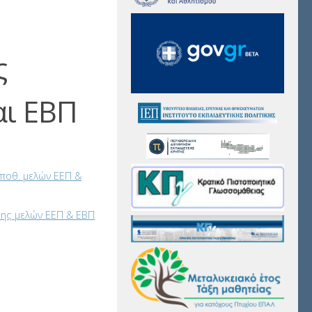
ς
αι ΕΒΠ
οποθ. μελών ΕΕΠ &
σης μελών ΕΕΠ & ΕΒΠ