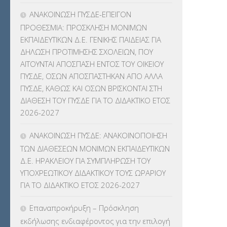
ΚΕΣΥΠ
(109)
ΑΝΑΚΟΙΝΩΣΗ ΠΥΣΔΕ-ΕΠΕΙΓΟΝ
ΠΡΟΘΕΣΜΙΑ: ΠΡΟΣΚΛΗΣΗ ΜΟΝΙΜΩΝ
ΚΠγ – ΚΡΑΤΙΚΟ ΠΙΣΤΟΠΟΙΗΤΙΚΟ
ΕΚΠΑΙΔΕΥΤΙΚΩΝ Δ.Ε. ΓΕΝΙΚΗΣ ΠΑΙΔΕΙΑΣ ΓΙΑ
ΓΛΩΣΣΟΜΑΘΕΙΑΣ
(135)
ΔΗΛΩΣΗ ΠΡΟΤΙΜΗΣΗΣ ΣΧΟΛΕΙΩΝ, ΠΟΥ
ΑΙΤΟΥΝΤΑΙ ΑΠΟΣΠΑΣΗ ΕΝΤΟΣ ΤΟΥ ΟΙΚΕΙΟΥ
ΚΠπ- ΚΡΑΤΙΚΟ ΠΙΣΤΟΠΟΙΗΤΙΚΟ
ΠΥΣΔΕ, ΟΣΩΝ ΑΠΟΣΠΑΣΤΗΚΑΝ ΑΠΟ ΑΛΛΑ
ΠΛΗΡΟΦΟΡΙΚΗΣ
(12)
ΠΥΣΔΕ, ΚΑΘΩΣ ΚΑΙ ΟΣΩΝ ΒΡΙΣΚΟΝΤΑΙ ΣΤΗ
ΔΙΑΘΕΣΗ ΤΟΥ ΠΥΣΔΕ ΓΙΑ ΤΟ ΔΙΔΑΚΤΙΚΟ ΕΤΟΣ
ΛΟΙΠΑ
(309)
2026-2027
ΜΑΘΗΤΕΙΑ
(275)
ΑΝΑΚΟΙΝΩΣΗ ΠΥΣΔΕ: ΑΝΑΚΟΙΝΟΠΟΙΗΣΗ
ΤΩΝ ΔΙΑΘΕΣΕΩΝ ΜΟΝΙΜΩΝ ΕΚΠΑΙΔΕΥΤΙΚΩΝ
ΜΕΤΑΘΕΣΕΙΣ-ΤΟΠΟΘΕΤΗΣΕΙΣ
Δ.Ε. ΗΡΑΚΛΕΙΟΥ ΓΙΑ ΣΥΜΠΛΗΡΩΣΗ ΤΟΥ
ΒΕΛΤΙΩΣΕΙΣ
(319)
ΥΠΟΧΡΕΩΤΙΚΟΥ ΔΙΔΑΚΤΙΚΟΥ ΤΟΥΣ ΩΡΑΡΙΟΥ
ΓΙΑ ΤΟ ΔΙΔΑΚΤΙΚΟ ΕΤΟΣ 2026-2027
ΜΕΤΑΤΑΞΕΙΣ
(87)
Επαναπροκήρυξη – Πρόσκληση
ΜΕΤΑΦΟΡΑ ΜΑΘΗΤΩΝ
(3)
εκδήλωσης ενδιαφέροντος για την επιλογή