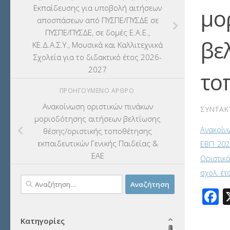
Εκπαίδευσης για υποβολή αιτήσεων
μο
αποσπάσεων από ΠΥΣΠΕ/ΠΥΣΔΕ σε
ΠΥΣΠΕ/ΠΥΣΔΕ, σε δομές Ε.Α.Ε.,
βε
ΚΕ.Δ.Α.Σ.Υ., Μουσικά και Καλλιτεχνικά
Σχολεία για το διδακτικό έτος 2026-
2027
το
ΠΡΟΗΓΟΎΜΕΝΟ ΆΡΘΡΟ
Ανακοίνωση οριστικών πινάκων
ΣΥΝΤΆΚ
μοριοδότησης αιτήσεων βελτίωσης
Ανακοίνω
θέσης/οριστικής τοποθέτησης
εκπαιδευτικών Γενικής Παιδείας &
ΕΒΠ_202
ΕΑΕ
Οριστικ
σχολ. έτ
Αναζήτηση
F
για:
Κατηγορίες