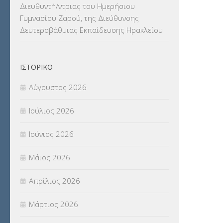
Διευθυντή/ντριας του Ημερήσιου
ΝΟΜΟΘΕΣΙΑ
(66)
Γυμνασίου Ζαρού, της Διεύθυνσης
Δευτεροβάθμιας Εκπαίδευσης Ηρακλείου
ΟΙΚΟΝΟΜΙΚΑ ΘΕΜΑΤΑ
(73)
Π.Ε.Κ. ΗΡΑΚΛΕΙΟΥ
(12)
ΙΣΤΟΡΙΚΌ
ΠΑΝΕΛΛΑΔΙΚΕΣ ΕΞΕΤΑΣΕΙΣ
(839)
Αύγουστος 2026
ΠΡΟΚΗΡΥΞΕΙΣ
(18)
Ιούλιος 2026
ΣΕΜΙΝΑΡΙΑ – ΗΜΕΡΙΔΕΣ
(495)
Ιούνιος 2026
ΣΕΠ
(50)
Μάιος 2026
ΣΤΕΛΕΧΗ
(360)
Απρίλιος 2026
ΣΥΜΒΟΥΛΕΥΤΙΚΟΣ ΣΤΑΘΜΟΣ ΝΕΩΝ
Μάρτιος 2026
(18)