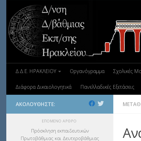
Δ.Δ.Ε. ΗΡΑΚΛΕΙΟΥ
Οργανόγραμμα
Σχολικές Μ
Διάφορα Δικαιολογητικά
Πανελλαδικές Εξετάσεις
ΑΚΟΛΟΥΘΉΣΤΕ:
ΜΕΤΑΘΕ
ΕΠΌΜΕΝΟ ΆΡΘΡΟ
Αν
Πρόσκληση εκπαιδευτικών
Πρωτοβάθμιας και Δευτεροβάθμιας