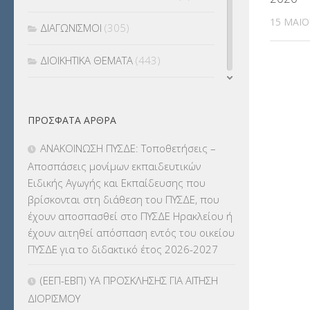
15 ΜΑΪ́
ΔΙΑΓΩΝΙΣΜΟΙ
(305)
ΔΙΟΙΚΗΤΙΚΑ ΘΕΜΑΤΑ
(443)
ΔΙΟΡΙΣΜΟΙ
(123)
ΠΡΌΣΦΑΤΑ ΆΡΘΡΑ
ΕΚΔΡΟΜΕΣ
(7.354)
ΑΝΑΚΟΙΝΩΣΗ ΠΥΣΔΕ: Τοποθετήσεις –
ΕΚΠΑΙΔΕΥΤΙΚΑ ΘΕΜΑΤΑ
(2.822)
Αποσπάσεις μονίμων εκπαιδευτικών
Ειδικής Αγωγής και Εκπαίδευσης που
ΕΠΑΛ
(366)
βρίσκονται στη διάθεση του ΠΥΣΔΕ, που
έχουν αποσπασθεί στο ΠΥΣΔΕ Ηρακλείου ή
ΕΠΙΜΟΡΦΩΣΗ Τ.Π.Ε.
(10)
έχουν αιτηθεί απόσπαση εντός του οικείου
ΠΥΣΔΕ για το διδακτικό έτος 2026-2027
ΕΥΡΩΠΑΪΚΑ ΠΡΟΓΡΑΜΜΑΤΑ
(230)
(ΕΕΠ-ΕΒΠ) ΥΑ ΠΡΟΣΚΛΗΣΗΣ ΓΙΑ ΑΙΤΗΣΗ
ΚΕΣΥ
(60)
ΔΙΟΡΙΣΜΟΥ