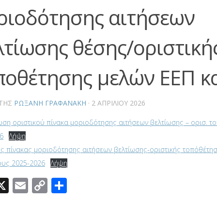
ριοδότησης αιτήσεων
λτίωσης θέσης/οριστική
ποθέτησης μελών ΕΕΠ κ
ΤΗΣ
ΡΩΞΆΝΗ ΓΡΑΦΑΝΆΚΗ
·
2 ΑΠΡΙΛΊΟΥ 2026
ση οριστικού πίνακα μοριοδότησης αιτήσεων βελτίωσης – ορισ. τ
6
Λήψη
ός πίνακας μοριοδότησης αιτήσεων βελτίωσης-οριστικής τοπόθέτη
ους 2025-2026
Λήψη
acebook
X
Email
Copy
Μοιραστείτε
Link