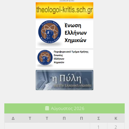
Αύγουστος 2026
Δ
Τ
Τ
Π
Π
Σ
Κ
1
2