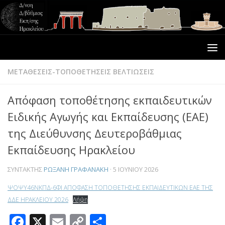
ΜΕΤΑΘΕΣΕΙΣ-ΤΟΠΟΘΕΤΗΣΕΙΣ ΒΕΛΤΙΩΣΕΙΣ
Απόφαση τοποθέτησης εκπαιδευτικών
Ειδικής Αγωγής και Εκπαίδευσης (ΕΑΕ)
της Διεύθυνσης Δευτεροβάθμιας
Εκπαίδευσης Ηρακλείου
ΣΥΝΤΆΚΤΗΣ
ΡΩΞΆΝΗ ΓΡΑΦΑΝΆΚΗ
·
5 ΙΟΥΝΊΟΥ 2026
ΨΟΨΥ46ΝΚΠΔ-6ΦΙ ΑΠΟΦΑΣΗ ΤΟΠΟΘΕΤΗΣΗΣ ΕΚΠΑΙΔΕΥΤΙΚΩΝ ΕΑΕ ΤΗΣ
ΔΔΕ ΗΡΑΚΛΕΙΟΥ 2026
Λήψη
Facebook
X
Email
Copy
Μοιραστείτε