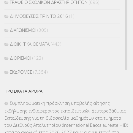
ΓΡΑΦΕΙΟ ΣΧΟΛΙΚΩΝ ΔΡΑΣΤΗΡΙΟΤΗΤΩΝ
(695)
ΔΗΜΟΣΙΕΥΣΕΙΣ ΠΡΙΝ ΤΟ 2016
(1)
ΔΙΑΓΩΝΙΣΜΟΙ
(305)
ΔΙΟΙΚΗΤΙΚΑ ΘΕΜΑΤΑ
(443)
ΔΙΟΡΙΣΜΟΙ
(123)
ΕΚΔΡΟΜΕΣ
(7.354)
ΕΚΠΑΙΔΕΥΤΙΚΑ ΘΕΜΑΤΑ
(2.824)
ΠΡΌΣΦΑΤΑ ΆΡΘΡΑ
ΕΠΑΛ
(366)
Συμπληρωματική πρόσκληση υποβολής αίτησης
εκδήλωσης ενδιαφέροντος εκπαιδευτικών Δευτεροβάθμιας
ΕΠΙΜΟΡΦΩΣΗ Τ.Π.Ε.
(10)
Εκπαίδευσης για τη διδασκαλία μαθημάτων στα τμήματα
του Διεθνούς Απολυτηρίου (International Baccalaureate – IB)
ΕΥΡΩΠΑΪΚΑ ΠΡΟΓΡΑΜΜΑΤΑ
(230)
κατά το σχολικό έτος 2026-2027 και για συμμετοχή στη