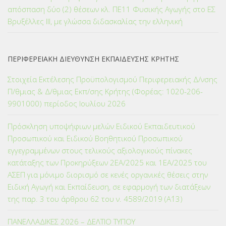
απόσπαση δύο (2) θέσεων κλ. ΠΕ11 Φυσικής Αγωγής στο ΕΣ
Βρυξέλλες ΙΙΙ, με γλώσσα διδασκαλίας την ελληνική
ΠΕΡΙΦΕΡΕΙΑΚΗ ΔΙΕΥΘΥΝΣΗ ΕΚΠΑΙΔΕΥΣΗΣ ΚΡΗΤΗΣ
Στοιχεία Εκτέλεσης Προϋπολογισμού Περιφερειακής Δ/νσης
Π/θμιας & Δ/θμιας Εκπ/σης Κρήτης (Φορέας: 1020-206-
9901000) περίοδος Ιουλίου 2026
Πρόσκληση υποψήφιων μελών Ειδικού Εκπαιδευτικού
Προσωπικού και Ειδικού Βοηθητικού Προσωπικού
εγγεγραμμένων στους τελικούς αξιολογικούς πίνακες
κατάταξης των Προκηρύξεων 2ΕΑ/2025 και 1ΕΑ/2025 του
ΑΣΕΠ για μόνιμο διορισμό σε κενές οργανικές θέσεις στην
Ειδική Αγωγή και Εκπαίδευση, σε εφαρμογή των διατάξεων
της παρ. 3 του άρθρου 62 του ν. 4589/2019 (Α΄13)
ΠΑΝΕΛΛΑΔΙΚΕΣ 2026 – ΔΕΛΤΙΟ ΤΥΠΟΥ