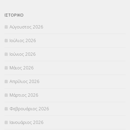
ΝΟΜΟΘΕΣΙΑ
(66)
ΟΙΚΟΝΟΜΙΚΑ ΘΕΜΑΤΑ
(73)
ΙΣΤΟΡΙΚΌ
Αύγουστος 2026
Π.Ε.Κ. ΗΡΑΚΛΕΙΟΥ
(12)
Ιούλιος 2026
ΠΑΝΕΛΛΑΔΙΚΕΣ ΕΞΕΤΑΣΕΙΣ
(839)
Ιούνιος 2026
ΠΡΟΚΗΡΥΞΕΙΣ
(18)
Μάιος 2026
ΣΕΜΙΝΑΡΙΑ – ΗΜΕΡΙΔΕΣ
(495)
Απρίλιος 2026
ΣΕΠ
(50)
Μάρτιος 2026
ΣΤΕΛΕΧΗ
(360)
Φεβρουάριος 2026
ΣΥΜΒΟΥΛΕΥΤΙΚΟΣ ΣΤΑΘΜΟΣ ΝΕΩΝ
(18)
Ιανουάριος 2026
ΣΥΝΤΑΞΕΙΣ
(12)