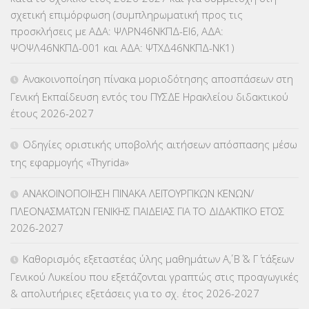
σχετική επιμόρφωση (συμπληρωματική προς τις
ΚΕΣΥ
(60)
προσκλήσεις με ΑΔΑ: ΨΛΡΝ46ΝΚΠΔ-ΕΙ6, ΑΔΑ:
ΨΟΨΛ46ΝΚΠΔ-001 και ΑΔΑ: ΨΤΧΔ46ΝΚΠΔ-ΝΚ1)
ΚΕΣΥΠ
(109)
Ανακοινοποίηση πίνακα μοριοδότησης αποσπάσεων στη
ΚΠγ – ΚΡΑΤΙΚΟ ΠΙΣΤΟΠΟΙΗΤΙΚΟ ΓΛΩΣΣΟΜΑΘΕΙΑΣ
(135)
Γενική Εκπαίδευση εντός του ΠΥΣΔΕ Ηρακλείου διδακτικού
έτους 2026-2027
ΚΠπ- ΚΡΑΤΙΚΟ ΠΙΣΤΟΠΟΙΗΤΙΚΟ ΠΛΗΡΟΦΟΡΙΚΗΣ
(12)
Οδηγίες οριστικής υποβολής αιτήσεων απόσπασης μέσω
ΛΟΙΠΑ
(309)
της εφαρμογής «Thyrida»
ΜΑΘΗΤΕΙΑ
(275)
ΑΝΑΚΟΙΝΟΠΟΙΗΣΗ ΠΙΝΑΚΑ ΛΕΙΤΟΥΡΓΙΚΩΝ ΚΕΝΩΝ/
ΠΛΕΟΝΑΣΜΑΤΩΝ ΓΕΝΙΚΗΣ ΠΑΙΔΕΙΑΣ ΓΙΑ ΤΟ ΔΙΔΑΚΤΙΚΟ ΕΤΟΣ
ΜΕΤΑΘΕΣΕΙΣ-ΤΟΠΟΘΕΤΗΣΕΙΣ ΒΕΛΤΙΩΣΕΙΣ
(319)
2026-2027
ΜΕΤΑΤΑΞΕΙΣ
(87)
Καθορισμός εξεταστέας ύλης μαθημάτων Α΄, Β΄ & Γ΄ τάξεων
Γενικού Λυκείου που εξετάζονται γραπτώς στις προαγωγικές
ΜΕΤΑΦΟΡΑ ΜΑΘΗΤΩΝ
(3)
& απολυτήριες εξετάσεις για το σχ. έτος 2026-2027