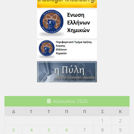
Αύγουστος 2026
Δ
Τ
Τ
Π
Π
Σ
Κ
1
2
3
4
5
6
7
8
9