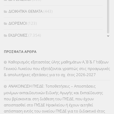
ΔΙΟΙΚΗΤΙΚΑ ΘΕΜΑΤΑ
(443)
ΔΙΟΡΙΣΜΟΙ
(123)
ΕΚΔΡΟΜΕΣ
(7.354)
ΕΚΠΑΙΔΕΥΤΙΚΑ ΘΕΜΑΤΑ
(2.823)
ΠΡΌΣΦΑΤΑ ΆΡΘΡΑ
ΕΠΑΛ
(366)
Καθορισμός εξεταστέας ύλης μαθημάτων Α΄, Β΄ & Γ΄ τάξεων
Γενικού Λυκείου που εξετάζονται γραπτώς στις προαγωγικές
ΕΠΙΜΟΡΦΩΣΗ Τ.Π.Ε.
(10)
& απολυτήριες εξετάσεις για το σχ. έτος 2026-2027
ΕΥΡΩΠΑΪΚΑ ΠΡΟΓΡΑΜΜΑΤΑ
(230)
ΑΝΑΚΟΙΝΩΣΗ ΠΥΣΔΕ: Τοποθετήσεις – Αποσπάσεις
μονίμων εκπαιδευτικών Ειδικής Αγωγής και Εκπαίδευσης
ΚΕΣΥ
(60)
που βρίσκονται στη διάθεση του ΠΥΣΔΕ, που έχουν
αποσπασθεί στο ΠΥΣΔΕ Ηρακλείου ή έχουν αιτηθεί
ΚΕΣΥΠ
(109)
απόσπαση εντός του οικείου ΠΥΣΔΕ για το διδακτικό έτος