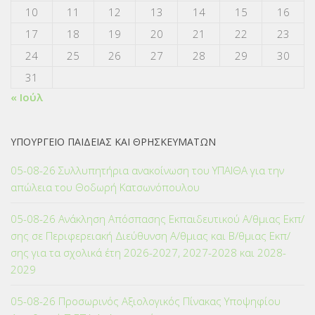
10
11
12
13
14
15
16
17
18
19
20
21
22
23
24
25
26
27
28
29
30
31
« Ιούλ
ΥΠΟΥΡΓΕΙΟ ΠΑΙΔΕΙΑΣ ΚΑΙ ΘΡΗΣΚΕΥΜΑΤΩΝ
05-08-26 Συλλυπητήρια ανακοίνωση του ΥΠΑΙΘΑ για την
απώλεια του Θοδωρή Κατσωνόπουλου
05-08-26 Ανάκληση Απόσπασης Εκπαιδευτικού Α/θμιας Εκπ/
σης σε Περιφερειακή Διεύθυνση Α/θμιας και Β/θμιας Εκπ/
σης για τα σχολικά έτη 2026-2027, 2027-2028 και 2028-
2029
05-08-26 Προσωρινός Αξιολογικός Πίνακας Υποψηφίου