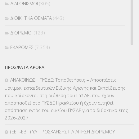
ΔΙΑΓΩΝΙΣΜΟΙ
(305)
ΔΙΟΙΚΗΤΙΚΑ ΘΕΜΑΤΑ
(443)
ΔΙΟΡΙΣΜΟΙ
(123)
ΕΚΔΡΟΜΕΣ
(7.354)
ΕΚΠΑΙΔΕΥΤΙΚΑ ΘΕΜΑΤΑ
(2.822)
ΠΡΌΣΦΑΤΑ ΆΡΘΡΑ
ΕΠΑΛ
(366)
ΑΝΑΚΟΙΝΩΣΗ ΠΥΣΔΕ: Τοποθετήσεις – Αποσπάσεις
μονίμων εκπαιδευτικών Ειδικής Αγωγής και Εκπαίδευσης
ΕΠΙΜΟΡΦΩΣΗ Τ.Π.Ε.
(10)
που βρίσκονται στη διάθεση του ΠΥΣΔΕ, που έχουν
αποσπασθεί στο ΠΥΣΔΕ Ηρακλείου ή έχουν αιτηθεί
ΕΥΡΩΠΑΪΚΑ ΠΡΟΓΡΑΜΜΑΤΑ
(230)
απόσπαση εντός του οικείου ΠΥΣΔΕ για το διδακτικό έτος
2026-2027
ΚΕΣΥ
(60)
(ΕΕΠ-ΕΒΠ) ΥΑ ΠΡΟΣΚΛΗΣΗΣ ΓΙΑ ΑΙΤΗΣΗ ΔΙΟΡΙΣΜΟΥ
ΚΕΣΥΠ
(109)