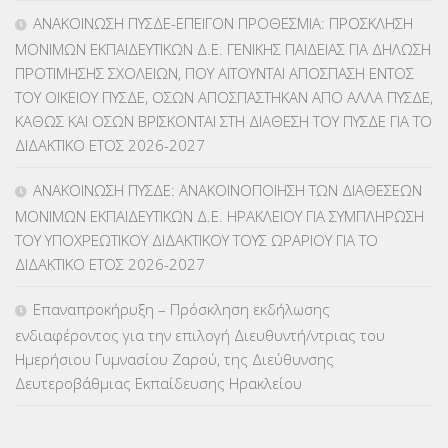
ΑΝΑΚΟΙΝΩΣΗ ΠΥΣΔΕ-ΕΠΕΙΓΟΝ ΠΡΟΘΕΣΜΙΑ: ΠΡΟΣΚΛΗΣΗ
ΚΠγ – ΚΡΑΤΙΚΟ ΠΙΣΤΟΠΟΙΗΤΙΚΟ ΓΛΩΣΣΟΜΑΘΕΙΑΣ
(135)
ΜΟΝΙΜΩΝ ΕΚΠΑΙΔΕΥΤΙΚΩΝ Δ.Ε. ΓΕΝΙΚΗΣ ΠΑΙΔΕΙΑΣ ΓΙΑ ΔΗΛΩΣΗ
ΠΡΟΤΙΜΗΣΗΣ ΣΧΟΛΕΙΩΝ, ΠΟΥ ΑΙΤΟΥΝΤΑΙ ΑΠΟΣΠΑΣΗ ΕΝΤΟΣ
ΚΠπ- ΚΡΑΤΙΚΟ ΠΙΣΤΟΠΟΙΗΤΙΚΟ ΠΛΗΡΟΦΟΡΙΚΗΣ
(12)
ΤΟΥ ΟΙΚΕΙΟΥ ΠΥΣΔΕ, ΟΣΩΝ ΑΠΟΣΠΑΣΤΗΚΑΝ ΑΠΟ ΑΛΛΑ ΠΥΣΔΕ,
ΚΑΘΩΣ ΚΑΙ ΟΣΩΝ ΒΡΙΣΚΟΝΤΑΙ ΣΤΗ ΔΙΑΘΕΣΗ ΤΟΥ ΠΥΣΔΕ ΓΙΑ ΤΟ
ΛΟΙΠΑ
(309)
ΔΙΔΑΚΤΙΚΟ ΕΤΟΣ 2026-2027
ΜΑΘΗΤΕΙΑ
(275)
ΑΝΑΚΟΙΝΩΣΗ ΠΥΣΔΕ: ΑΝΑΚΟΙΝΟΠΟΙΗΣΗ ΤΩΝ ΔΙΑΘΕΣΕΩΝ
ΜΟΝΙΜΩΝ ΕΚΠΑΙΔΕΥΤΙΚΩΝ Δ.Ε. ΗΡΑΚΛΕΙΟΥ ΓΙΑ ΣΥΜΠΛΗΡΩΣΗ
ΜΕΤΑΘΕΣΕΙΣ-ΤΟΠΟΘΕΤΗΣΕΙΣ ΒΕΛΤΙΩΣΕΙΣ
(319)
ΤΟΥ ΥΠΟΧΡΕΩΤΙΚΟΥ ΔΙΔΑΚΤΙΚΟΥ ΤΟΥΣ ΩΡΑΡΙΟΥ ΓΙΑ ΤΟ
ΔΙΔΑΚΤΙΚΟ ΕΤΟΣ 2026-2027
ΜΕΤΑΤΑΞΕΙΣ
(87)
Επαναπροκήρυξη – Πρόσκληση εκδήλωσης
ΜΕΤΑΦΟΡΑ ΜΑΘΗΤΩΝ
(3)
ενδιαφέροντος για την επιλογή Διευθυντή/ντριας του
Ημερήσιου Γυμνασίου Ζαρού, της Διεύθυνσης
ΝΟΜΟΘΕΣΙΑ
(66)
Δευτεροβάθμιας Εκπαίδευσης Ηρακλείου
ΟΙΚΟΝΟΜΙΚΑ ΘΕΜΑΤΑ
(73)