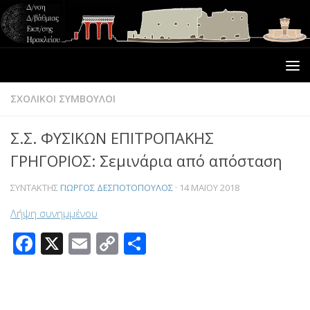
ΣΧΟΛΙΚΟΙ ΣΥΜΒΟΥΛΟΙ
Σ.Σ. ΦΥΣΙΚΩΝ ΕΠΙΤΡΟΠΑΚΗΣ
ΓΡΗΓΟΡΙΟΣ: Σεμινάρια από απόσταση
ΣΥΝΤΆΚΤΗΣ
ΓΙΏΡΓΟΣ ΔΕΣΠΟΤΌΠΟΥΛΟΣ
·
14 ΜΑΪ́ΟΥ 2018
Λήψη συνημμένου
Facebook
X
Email
Copy
Μοιραστείτε
Link