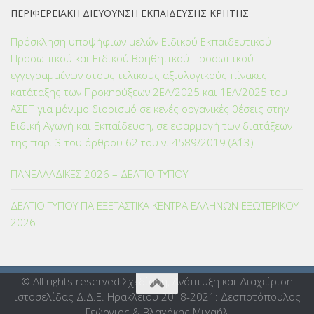
ΠΕΡΙΦΕΡΕΙΑΚΗ ΔΙΕΥΘΥΝΣΗ ΕΚΠΑΙΔΕΥΣΗΣ ΚΡΗΤΗΣ
Πρόσκληση υποψήφιων μελών Ειδικού Εκπαιδευτικού
Προσωπικού και Ειδικού Βοηθητικού Προσωπικού
εγγεγραμμένων στους τελικούς αξιολογικούς πίνακες
κατάταξης των Προκηρύξεων 2ΕΑ/2025 και 1ΕΑ/2025 του
ΑΣΕΠ για μόνιμο διορισμό σε κενές οργανικές θέσεις στην
Ειδική Αγωγή και Εκπαίδευση, σε εφαρμογή των διατάξεων
της παρ. 3 του άρθρου 62 του ν. 4589/2019 (Α΄13)
ΠΑΝΕΛΛΑΔΙΚΕΣ 2026 – ΔΕΛΤΙΟ ΤΥΠΟΥ
ΔΕΛΤΙΟ ΤΥΠΟΥ ΓΙΑ ΕΞΕΤΑΣΤΙΚΑ ΚΕΝΤΡΑ ΕΛΛΗΝΩΝ ΕΞΩΤΕΡΙΚΟΥ
2026
© All rights reserved Σχεδίαση, Ανάπτυξη και Διαχείριση
ιστοσελίδας Δ.Δ.Ε. Ηρακλείου 2018-2021: Δεσποτόπουλος
Γεώργιος & Βλαχάκης Μιχαήλ