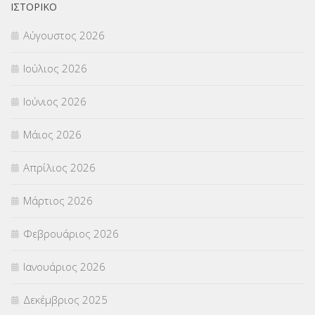
Π.Ε.Κ. ΗΡΑΚΛΕΙΟΥ
(12)
ΙΣΤΟΡΙΚΌ
Αύγουστος 2026
ΠΑΝΕΛΛΑΔΙΚΕΣ ΕΞΕΤΑΣΕΙΣ
(839)
Ιούλιος 2026
ΠΡΟΚΗΡΥΞΕΙΣ
(18)
Ιούνιος 2026
ΣΕΜΙΝΑΡΙΑ – ΗΜΕΡΙΔΕΣ
(495)
Μάιος 2026
ΣΕΠ
(50)
Απρίλιος 2026
ΣΤΕΛΕΧΗ
(360)
Μάρτιος 2026
ΣΥΜΒΟΥΛΕΥΤΙΚΟΣ ΣΤΑΘΜΟΣ ΝΕΩΝ
(18)
Φεβρουάριος 2026
ΣΥΝΤΑΞΕΙΣ
(12)
Ιανουάριος 2026
ΣΧΟΛΙΚΟΙ ΣΥΜΒΟΥΛΟΙ
(754)
Δεκέμβριος 2025
ΥΠΕΡΑΡΙΘΜΟΙ
(1)