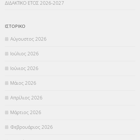
ΔΙΔΑΚΤΙΚΟ ΕΤΟΣ 2026-2027
ΝΟΜΟΘΕΣΙΑ
(66)
ΟΙΚΟΝΟΜΙΚΑ ΘΕΜΑΤΑ
(73)
ΙΣΤΟΡΙΚΌ
Π.Ε.Κ. ΗΡΑΚΛΕΙΟΥ
(12)
Αύγουστος 2026
ΠΑΝΕΛΛΑΔΙΚΕΣ ΕΞΕΤΑΣΕΙΣ
(839)
Ιούλιος 2026
ΠΡΟΚΗΡΥΞΕΙΣ
(18)
Ιούνιος 2026
ΣΕΜΙΝΑΡΙΑ – ΗΜΕΡΙΔΕΣ
(495)
Μάιος 2026
ΣΕΠ
(50)
Απρίλιος 2026
ΣΤΕΛΕΧΗ
(360)
Μάρτιος 2026
ΣΥΜΒΟΥΛΕΥΤΙΚΟΣ ΣΤΑΘΜΟΣ ΝΕΩΝ
(18)
Φεβρουάριος 2026
ΣΥΝΤΑΞΕΙΣ
(12)