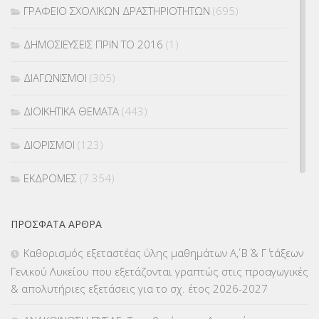
ΓΡΑΦΕΙΟ ΣΧΟΛΙΚΩΝ ΔΡΑΣΤΗΡΙΟΤΗΤΩΝ
(695)
ΔΗΜΟΣΙΕΥΣΕΙΣ ΠΡΙΝ ΤΟ 2016
(1)
ΔΙΑΓΩΝΙΣΜΟΙ
(305)
ΔΙΟΙΚΗΤΙΚΑ ΘΕΜΑΤΑ
(443)
ΔΙΟΡΙΣΜΟΙ
(123)
ΕΚΔΡΟΜΕΣ
(7.354)
ΕΚΠΑΙΔΕΥΤΙΚΑ ΘΕΜΑΤΑ
(2.823)
ΠΡΌΣΦΑΤΑ ΆΡΘΡΑ
ΕΠΑΛ
(366)
Καθορισμός εξεταστέας ύλης μαθημάτων Α΄, Β΄ & Γ΄ τάξεων
Γενικού Λυκείου που εξετάζονται γραπτώς στις προαγωγικές
ΕΠΙΜΟΡΦΩΣΗ Τ.Π.Ε.
(10)
& απολυτήριες εξετάσεις για το σχ. έτος 2026-2027
ΕΥΡΩΠΑΪΚΑ ΠΡΟΓΡΑΜΜΑΤΑ
(230)