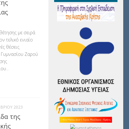
της
ιας
έτησης με σειρά
ν τελικό ενιαίο
νές θέσεις
 Γυμνασίου Ζαρού
νσης
υ...
αστείτε
ΒΡΊΟΥ 2023
δα της
ικής