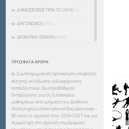
ΔΗΜΟΣΙΕΥΣΕΙΣ ΠΡΙΝ ΤΟ 2016
(1)
ΔΙΑΓΩΝΙΣΜΟΙ
(305)
ΔΙΟΙΚΗΤΙΚΑ ΘΕΜΑΤΑ
(443)
ΔΙΟΡΙΣΜΟΙ
(123)
ΠΡΌΣΦΑΤΑ ΆΡΘΡΑ
ΕΚΔΡΟΜΕΣ
(7.354)
Συμπληρωματική πρόσκληση υποβολής
ΕΚΠΑΙΔΕΥΤΙΚΑ ΘΕΜΑΤΑ
(2.824)
αίτησης εκδήλωσης ενδιαφέροντος
εκπαιδευτικών Δευτεροβάθμιας
ΕΠΑΛ
(366)
Εκπαίδευσης για τη διδασκαλία
μαθημάτων στα τμήματα του Διεθνούς
ΕΠΙΜΟΡΦΩΣΗ Τ.Π.Ε.
(10)
Απολυτηρίου (International Baccalaureate –
IB) κατά το σχολικό έτος 2026-2027 και για
ΕΥΡΩΠΑΪΚΑ ΠΡΟΓΡΑΜΜΑΤΑ
(230)
συμμετοχή στη σχετική επιμόρφωση