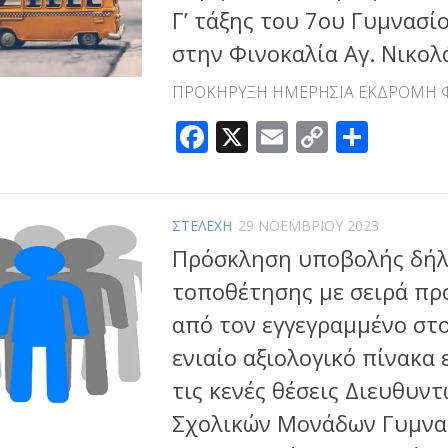
Γ’ τάξης του 7ου Γυμνασί
στην Φινοκαλία Αγ. Νικολ
ΠΡΟΚΗΡΥΞΗ ΗΜΕΡΗΣΙΑ ΕΚΔΡΟΜΗ 
Facebook
X
Email
Copy
Μοιρ
Link
ΣΤΕΛΕΧΗ
29 ΝΟΕΜΒΡΊΟΥ 2023
Πρόσκληση υποβολής δή
τοποθέτησης με σειρά πρ
από τον εγγεγραμμένο στο
ενιαίο αξιολογικό πίνακα 
τις κενές θέσεις Διευθυν
Σχολικών Μονάδων Γυμνα