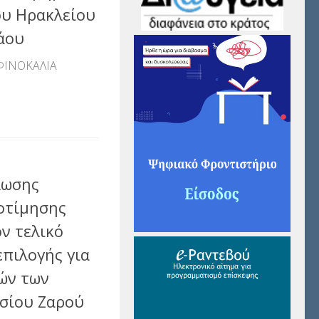
ου Ηρακλείου
άου
ΦΙΝΟΚΑΛΙΑ
αστείτε
λωσης
οτίμησης
ν τελικό
επιλογής για
τών των
σίου Ζαρού