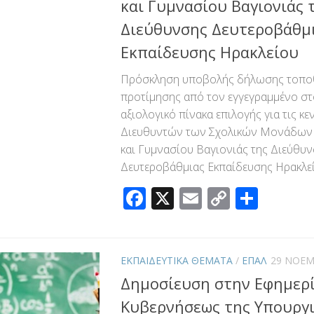
και Γυμνασίου Βαγιονιάς 
Διεύθυνσης Δευτεροβάθμ
Εκπαίδευσης Ηρακλείου
Πρόσκληση υποβολής δήλωσης τοποθ
προτίμησης από τον εγγεγραμμένο στο
αξιολογικό πίνακα επιλογής για τις κε
Διευθυντών των Σχολικών Μονάδων
και Γυμνασίου Βαγιονιάς της Διεύθυ
Δευτεροβάθμιας Εκπαίδευσης Ηρακλείο
Facebook
X
Email
Copy
Μοιρ
Link
ΕΚΠΑΙΔΕΥΤΙΚΑ ΘΕΜΑΤΑ
/
ΕΠΑΛ
29 ΝΟΕΜ
Δημοσίευση στην Εφημερί
Κυβερνήσεως της Υπουργ