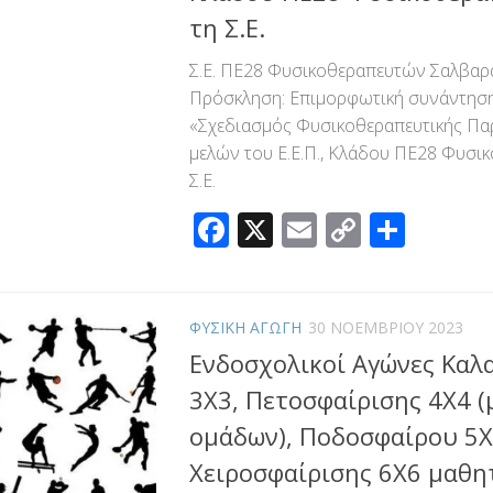
τη Σ.Ε.
Σ.Ε. ΠΕ28 Φυσικοθεραπευτών Σαλβαρ
Πρόσκληση: Επιμορφωτική συνάντηση
«Σχεδιασμός Φυσικοθεραπευτικής Π
μελών του Ε.Ε.Π., Κλάδου ΠΕ28 Φυσι
Σ.Ε.
Facebook
X
Email
Copy
Μοιρ
Link
ΦΥΣΙΚΗ ΑΓΩΓΗ
30 ΝΟΕΜΒΡΊΟΥ 2023
Ενδοσχολικοί Αγώνες Καλ
3Χ3, Πετοσφαίρισης 4Χ4 (
ομάδων), Ποδοσφαίρου 5Χ
Χειροσφαίρισης 6Χ6 μαθη