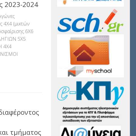
ς 2023-2024
 Αγώνες
ς 4Χ4 (μικτών
οσφαίρισης 6Χ6
ΔΗΓΙΩΝ 5Χ5
Ι 4X4
ΟΝΙΣΜΟΙ
αστείτε
διαφέροντος
ς
και τμήματος