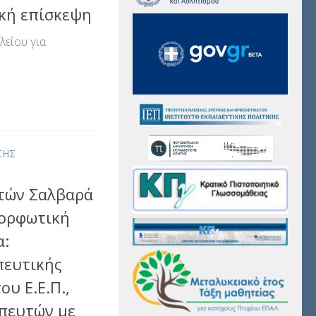
ική επίσκεψη
λείου για
αστείτε
ΣΗΣ
τών Σαλβαρά
μορφωτική
α:
πευτικής
υ Ε.Ε.Π.,
πευτών με