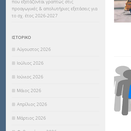
που εξετάζονται γραπτώς στις
ΜΕΤΑΦΟΡΑ ΜΑΘΗΤΩΝ
(3)
προαγωγικές & απολυτήριες εξετάσεις για
το σχ. έτος 2026-2027
ΝΟΜΟΘΕΣΙΑ
(66)
ΟΙΚΟΝΟΜΙΚΑ ΘΕΜΑΤΑ
(73)
ΙΣΤΟΡΙΚΌ
Π.Ε.Κ. ΗΡΑΚΛΕΙΟΥ
(12)
Αύγουστος 2026
ΠΑΝΕΛΛΑΔΙΚΕΣ ΕΞΕΤΑΣΕΙΣ
(839)
Ιούλιος 2026
ΠΡΟΚΗΡΥΞΕΙΣ
(18)
Ιούνιος 2026
ΣΕΜΙΝΑΡΙΑ – ΗΜΕΡΙΔΕΣ
(495)
Μάιος 2026
ΣΕΠ
(50)
Απρίλιος 2026
ΣΤΕΛΕΧΗ
(360)
Μάρτιος 2026
ΣΥΜΒΟΥΛΕΥΤΙΚΟΣ ΣΤΑΘΜΟΣ ΝΕΩΝ