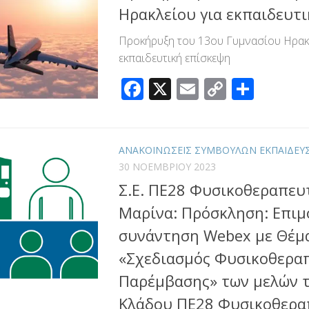
Ηρακλείου για εκπαιδευτ
Προκήρυξη του 13ου Γυμνασίου Ηρακ
εκπαιδευτική επίσκεψη
Facebook
X
Email
Copy
Μοιρ
Link
ΑΝΑΚΟΙΝΩΣΕΙΣ ΣΥΜΒΟΥΛΩΝ ΕΚΠΑΙΔΕΥ
30 ΝΟΕΜΒΡΊΟΥ 2023
Σ.Ε. ΠΕ28 Φυσικοθεραπευ
Μαρίνα: Πρόσκληση: Επι
συνάντηση Webex με Θέμ
«Σχεδιασμός Φυσικοθερα
Παρέμβασης» των μελών το
Κλάδου ΠΕ28 Φυσικοθερα