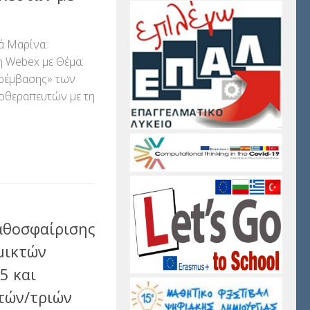
ά Μαρίνα:
 Webex με Θέμα:
αρέμβασης» των
κοθεραπευτών με τη
αστείτε
αθοσφαίρισης
μικτών
5 και
τών/τριών