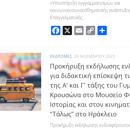
«Υποστήριξη εγγραμματισμών και
κοινωνικοσυναισθηματικής ανάπτυξη
Επαγγελματικής...
Facebook
X
Email
Copy
Μοιρ
Link
ΕΚΔΡΟΜΕΣ
29 ΝΟΕΜΒΡΊΟΥ 2023
Προκήρυξη εκδήλωσης εν
για διδακτική επίσκεψη 
της Α’ και Γ’ τάξης του Γ
Κρουσώνα στο Μουσείο Φ
Ιστορίας και στον κινημα
“Τάλως” στο Ηράκλειο
Προκήρυξη εκδήλωσης ενδιαφέροντος 