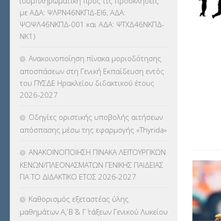
(συμπληρωματική προς τις προσκλήσεις
ΚΕΣΥ
(60)
με ΑΔΑ: ΨΛΡΝ46ΝΚΠΔ-ΕΙ6, ΑΔΑ:
ΨΟΨΛ46ΝΚΠΔ-001 και ΑΔΑ: ΨΤΧΔ46ΝΚΠΔ-
ΚΕΣΥΠ
(109)
ΝΚ1)
ΚΠγ – ΚΡΑΤΙΚΟ ΠΙΣΤΟΠΟΙΗΤΙΚΟ
Ανακοινοποίηση πίνακα μοριοδότησης
ΓΛΩΣΣΟΜΑΘΕΙΑΣ
(135)
αποσπάσεων στη Γενική Εκπαίδευση εντός
του ΠΥΣΔΕ Ηρακλείου διδακτικού έτους
ΚΠπ- ΚΡΑΤΙΚΟ ΠΙΣΤΟΠΟΙΗΤΙΚΟ
2026-2027
ΠΛΗΡΟΦΟΡΙΚΗΣ
(12)
Οδηγίες οριστικής υποβολής αιτήσεων
ΛΟΙΠΑ
(309)
απόσπασης μέσω της εφαρμογής «Thyrida»
ΜΑΘΗΤΕΙΑ
(275)
ΑΝΑΚΟΙΝΟΠΟΙΗΣΗ ΠΙΝΑΚΑ ΛΕΙΤΟΥΡΓΙΚΩΝ
ΚΕΝΩΝ/ΠΛΕΟΝΑΣΜΑΤΩΝ ΓΕΝΙΚΗΣ ΠΑΙΔΕΙΑΣ
ΜΕΤΑΘΕΣΕΙΣ-ΤΟΠΟΘΕΤΗΣΕΙΣ
ΓΙΑ ΤΟ ΔΙΔΑΚΤΙΚΟ ΕΤΟΣ 2026-2027
ΒΕΛΤΙΩΣΕΙΣ
(319)
Καθορισμός εξεταστέας ύλης
ΜΕΤΑΤΑΞΕΙΣ
(87)
μαθημάτων Α΄, Β΄ & Γ΄ τάξεων Γενικού Λυκείου