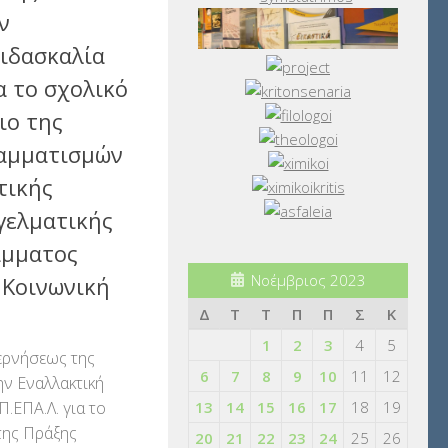
ν
Διδασκαλία
ια το σχολικό
ιο της
ραμματισμών
τικής
γελματικής
άμματος
Νοέμβριος 2023
 Κοινωνική
Δ
Τ
Τ
Π
Π
Σ
Κ
1
2
3
4
5
ερνήσεως της
6
7
8
9
10
11
12
ν Εναλλακτική
Π.ΕΠΑ.Λ. για το
13
14
15
16
17
18
19
της Πράξης
20
21
22
23
24
25
26