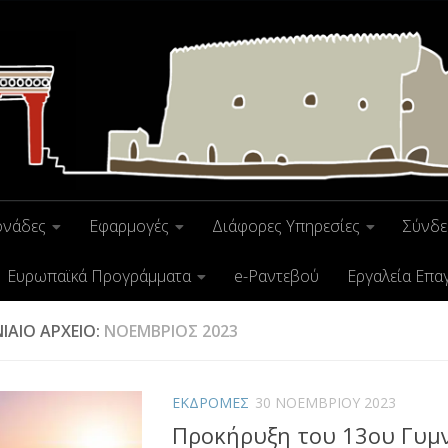
ονάδες
Εφαρμογές
Διάφορες Υπηρεσίες
Σύνδε
Ευρωπαϊκά Προγράμματα
e-Ραντεβού
Εργαλεία Επα
ΙΑΊΟ ΑΡΧΕΊΟ:
ΝΟΈΜΒΡΙΟΣ 2023
ΕΚΔΡΟΜΕΣ
30 ΝΟΕΜΒΡΊΟΥ 2023
Προκήρυξη του 13ου Γυμ