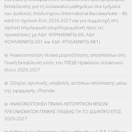
Εκπαίδευσης για τη διδασκαλία μαθημάτων στα τμήματα
ΜΕΤΑΦΟΡΑ ΜΑΘΗΤΩΝ
(3)
του Διεθνούς Απολυτηρίου (International Baccalaureate – IB)
ΝΟΜΟΘΕΣΙΑ
(66)
κατά το σχολικό έτος 2026-2027 και για συμμετοχή στη
σχετική επιμόρφωση (συμπληρωματική προς τις
ΟΙΚΟΝΟΜΙΚΑ ΘΕΜΑΤΑ
(73)
προσκλήσεις με ΑΔΑ: ΨΛΡΝ46ΝΚΠΔ-ΕΙ6, ΑΔΑ:
ΨΟΨΛ46ΝΚΠΔ-001 και ΑΔΑ: ΨΤΧΔ46ΝΚΠΔ-ΝΚ1)
Π.Ε.Κ. ΗΡΑΚΛΕΙΟΥ
(12)
Ανακοινοποίηση πίνακα μοριοδότησης αποσπάσεων στη
ΠΑΝΕΛΛΑΔΙΚΕΣ ΕΞΕΤΑΣΕΙΣ
(839)
Γενική Εκπαίδευση εντός του ΠΥΣΔΕ Ηρακλείου διδακτικού
έτους 2026-2027
ΠΡΟΚΗΡΥΞΕΙΣ
(18)
Οδηγίες οριστικής υποβολής αιτήσεων απόσπασης μέσω
ΣΕΜΙΝΑΡΙΑ – ΗΜΕΡΙΔΕΣ
(495)
της εφαρμογής «Thyrida»
ΣΕΠ
(50)
ΑΝΑΚΟΙΝΟΠΟΙΗΣΗ ΠΙΝΑΚΑ ΛΕΙΤΟΥΡΓΙΚΩΝ ΚΕΝΩΝ/
ΠΛΕΟΝΑΣΜΑΤΩΝ ΓΕΝΙΚΗΣ ΠΑΙΔΕΙΑΣ ΓΙΑ ΤΟ ΔΙΔΑΚΤΙΚΟ ΕΤΟΣ
ΣΤΕΛΕΧΗ
(360)
2026-2027
ΣΥΜΒΟΥΛΕΥΤΙΚΟΣ ΣΤΑΘΜΟΣ ΝΕΩΝ
(18)
Καθορισμός εξεταστέας ύλης μαθημάτων Α΄, Β΄ & Γ΄ τάξεων