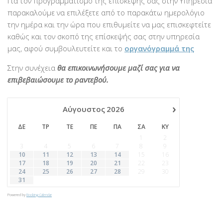
Για τον προγραμματισμό της επίσκεψής σας στην Υπηρεσία
παρακαλούμε να επιλέξετε από το παρακάτω ημερολόγιο
την ημέρα και την ώρα που επιθυμείτε να μας επισκεφτείτε
καθώς και τον σκοπό της επίσκεψής σας στην υπηρεσία
μας, αφού συμβουλευτείτε και το
οργανόγραμμά της
Στην συνέχεια
θα επικοινωνήσουμε μαζί σας για να
επιβεβαιώσουμε το ραντεβού.
›
Αύγουστος
2026
ΔΕ
ΤΡ
ΤΕ
ΠΕ
ΠΑ
ΣΑ
ΚΥ
1
2
3
4
5
6
7
8
9
10
11
12
13
14
15
16
17
18
19
20
21
22
23
24
25
26
27
28
29
30
31
Powered by
Booking Calendar