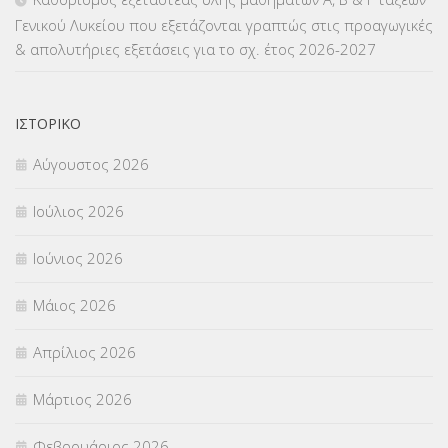
Γενικού Λυκείου που εξετάζονται γραπτώς στις προαγωγικές
ΣΥΝΤΑΞΕΙΣ
(12)
& απολυτήριες εξετάσεις για το σχ. έτος 2026-2027
ΣΧΟΛΙΚΟΙ ΣΥΜΒΟΥΛΟΙ
(754)
ΙΣΤΟΡΙΚΌ
ΥΠΕΡΑΡΙΘΜΟΙ
(1)
Αύγουστος 2026
ΥΠΟΤΡΟΦΙΕΣ
(28)
Ιούλιος 2026
ΦΥΣΙΚΗ ΑΓΩΓΗ
(692)
Ιούνιος 2026
Χωρίς κατηγορία
(55)
Μάιος 2026
Απρίλιος 2026
Μάρτιος 2026
Φεβρουάριος 2026