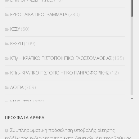
ΕΥΡΩΠΑΪΚΑ ΠΡΟΓΡΑΜΜΑΤΑ
(230)
ΚΕΣΥ
(60)
ΚΕΣΥΠ
(109)
ΚΠγ – ΚΡΑΤΙΚΟ ΠΙΣΤΟΠΟΙΗΤΙΚΟ ΓΛΩΣΣΟΜΑΘΕΙΑΣ
(135)
ΚΠπ- ΚΡΑΤΙΚΟ ΠΙΣΤΟΠΟΙΗΤΙΚΟ ΠΛΗΡΟΦΟΡΙΚΗΣ
(12)
ΛΟΙΠΑ
(309)
ΜΑΘΗΤΕΙΑ
(275)
ΜΕΤΑΘΕΣΕΙΣ-ΤΟΠΟΘΕΤΗΣΕΙΣ ΒΕΛΤΙΩΣΕΙΣ
(319)
ΠΡΌΣΦΑΤΑ ΆΡΘΡΑ
Συμπληρωματική πρόσκληση υποβολής αίτησης
ΜΕΤΑΤΑΞΕΙΣ
(87)
εκδήλωσης ενδιαφέροντος εκπαιδευτικών Δευτεροβάθμιας