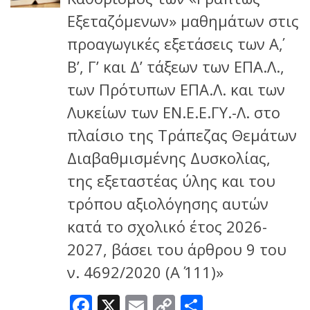
Εξεταζόμενων» μαθημάτων στις
προαγωγικές εξετάσεις των Α΄,
Β’, Γ’ και Δ’ τάξεων των ΕΠΑ.Λ.,
των Πρότυπων ΕΠΑ.Λ. και των
Λυκείων των ΕΝ.Ε.Ε.ΓΥ.-Λ. στο
πλαίσιο της Τράπεζας Θεμάτων
Διαβαθμισμένης Δυσκολίας,
της εξεταστέας ύλης και του
τρόπου αξιολόγησης αυτών
κατά το σχολικό έτος 2026-
2027, βάσει του άρθρου 9 του
ν. 4692/2020 (Α΄ 111)»
Facebook
X
Email
Copy
Μοιραστεί