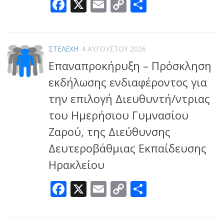
Facebook
X
Email
Copy
Μοιραστεί
Link
ΣΤΕΛΕΧΗ
4 ΑΥΓΟΎΣΤΟΥ 2026
Επαναπροκήρυξη – Πρόσκληση
εκδήλωσης ενδιαφέροντος για
την επιλογή Διευθυντή/ντριας
του Ημερήσιου Γυμνασίου
Ζαρού, της Διεύθυνσης
Δευτεροβάθμιας Εκπαίδευσης
Ηρακλείου
Facebook
X
Email
Copy
Μοιραστεί
Link