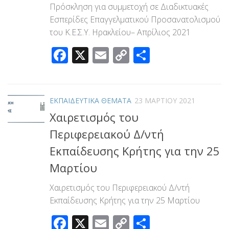
Πρόσκληση για συμμετοχή σε Διαδικτυακές
Εσπερίδες Επαγγελματικού Προσανατολισμού
του Κ.Ε.Σ.Υ. Ηρακλείου– Απρίλιος 2021
Facebook
X
Email
Copy
Μοιραστεί
Link
ΕΚΠΑΙΔΕΥΤΙΚΑ ΘΕΜΑΤΑ
23 ΜΑΡΤΊΟΥ 2021
Χαιρετισμός του
Περιφερειακού Δ/ντή
Εκπαίδευσης Κρήτης για την 25
Μαρτίου
Χαιρετισμός του Περιφερειακού Δ/ντή
Εκπαίδευσης Κρήτης για την 25 Μαρτίου
Facebook
X
Email
Copy
Μοιραστεί