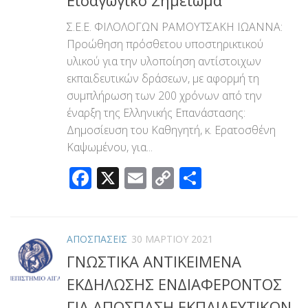
Εισαγωγικό Σημείωμα
Σ.Ε.Ε. ΦΙΛΟΛΟΓΩΝ ΡΑΜΟΥΤΣΑΚΗ ΙΩΑΝΝΑ:
Προώθηση πρόσθετου υποστηρικτικού
υλικού για την υλοποίηση αντίστοιχων
εκπαιδευτικών δράσεων, με αφορμή τη
συμπλήρωση των 200 χρόνων από την
έναρξη της Ελληνικής Επανάστασης:
Δημοσίευση του Καθηγητή, κ. Ερατοσθένη
Καψωμένου, για...
Facebook
X
Email
Copy
Μοιραστεί
Link
ΑΠΟΣΠΑΣΕΙΣ
30 ΜΑΡΤΊΟΥ 2021
ΓΝΩΣΤΙΚΑ ΑΝΤΙΚΕΙΜΕΝΑ
ΕΚΔΗΛΩΣΗΣ ΕΝΔΙΑΦΕΡΟΝΤΟΣ
ΓΙΑ ΑΠΟΣΠΑΣΗ ΕΚΠΑΙΔΕΥΤΙΚΩΝ