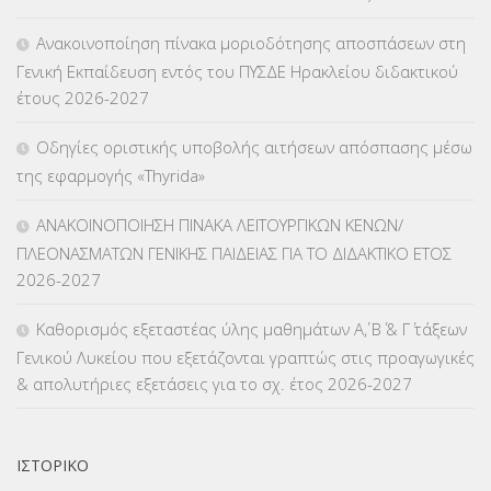
ΚΕΣΥΠ
(109)
Ανακοινοποίηση πίνακα μοριοδότησης αποσπάσεων στη
ΚΠγ – ΚΡΑΤΙΚΟ ΠΙΣΤΟΠΟΙΗΤΙΚΟ ΓΛΩΣΣΟΜΑΘΕΙΑΣ
(135)
Γενική Εκπαίδευση εντός του ΠΥΣΔΕ Ηρακλείου διδακτικού
έτους 2026-2027
ΚΠπ- ΚΡΑΤΙΚΟ ΠΙΣΤΟΠΟΙΗΤΙΚΟ ΠΛΗΡΟΦΟΡΙΚΗΣ
(12)
Οδηγίες οριστικής υποβολής αιτήσεων απόσπασης μέσω
ΛΟΙΠΑ
(309)
της εφαρμογής «Thyrida»
ΜΑΘΗΤΕΙΑ
(275)
ΑΝΑΚΟΙΝΟΠΟΙΗΣΗ ΠΙΝΑΚΑ ΛΕΙΤΟΥΡΓΙΚΩΝ ΚΕΝΩΝ/
ΠΛΕΟΝΑΣΜΑΤΩΝ ΓΕΝΙΚΗΣ ΠΑΙΔΕΙΑΣ ΓΙΑ ΤΟ ΔΙΔΑΚΤΙΚΟ ΕΤΟΣ
ΜΕΤΑΘΕΣΕΙΣ-ΤΟΠΟΘΕΤΗΣΕΙΣ ΒΕΛΤΙΩΣΕΙΣ
(319)
2026-2027
ΜΕΤΑΤΑΞΕΙΣ
(87)
Καθορισμός εξεταστέας ύλης μαθημάτων Α΄, Β΄ & Γ΄ τάξεων
Γενικού Λυκείου που εξετάζονται γραπτώς στις προαγωγικές
ΜΕΤΑΦΟΡΑ ΜΑΘΗΤΩΝ
(3)
& απολυτήριες εξετάσεις για το σχ. έτος 2026-2027
ΝΟΜΟΘΕΣΙΑ
(66)
ΟΙΚΟΝΟΜΙΚΑ ΘΕΜΑΤΑ
(73)
ΙΣΤΟΡΙΚΌ