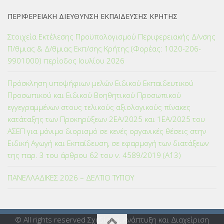
ΠΕΡΙΦΕΡΕΙΑΚΗ ΔΙΕΥΘΥΝΣΗ ΕΚΠΑΙΔΕΥΣΗΣ ΚΡΗΤΗΣ
Στοιχεία Εκτέλεσης Προϋπολογισμού Περιφερειακής Δ/νσης
Π/θμιας & Δ/θμιας Εκπ/σης Κρήτης (Φορέας: 1020-206-
9901000) περίοδος Ιουλίου 2026
Πρόσκληση υποψήφιων μελών Ειδικού Εκπαιδευτικού
Προσωπικού και Ειδικού Βοηθητικού Προσωπικού
εγγεγραμμένων στους τελικούς αξιολογικούς πίνακες
κατάταξης των Προκηρύξεων 2ΕΑ/2025 και 1ΕΑ/2025 του
ΑΣΕΠ για μόνιμο διορισμό σε κενές οργανικές θέσεις στην
Ειδική Αγωγή και Εκπαίδευση, σε εφαρμογή των διατάξεων
της παρ. 3 του άρθρου 62 του ν. 4589/2019 (Α΄13)
ΠΑΝΕΛΛΑΔΙΚΕΣ 2026 – ΔΕΛΤΙΟ ΤΥΠΟΥ
© All rights reserved Σχεδίαση, Ανάπτυξη και Διαχείριση