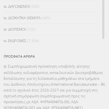
ΔΙΑΓΩΝΙΣΜΟΙ
(305)
ΔΙΟΙΚΗΤΙΚΑ ΘΕΜΑΤΑ
(443)
ΔΙΟΡΙΣΜΟΙ
(123)
ΕΚΔΡΟΜΕΣ
(7.354)
ΕΚΠΑΙΔΕΥΤΙΚΑ ΘΕΜΑΤΑ
(2.824)
ΠΡΌΣΦΑΤΑ ΆΡΘΡΑ
ΕΠΑΛ
(366)
Συμπληρωματική πρόσκληση υποβολής αίτησης
εκδήλωσης ενδιαφέροντος εκπαιδευτικών Δευτεροβάθμιας
ΕΠΙΜΟΡΦΩΣΗ Τ.Π.Ε.
(10)
Εκπαίδευσης για τη διδασκαλία μαθημάτων στα τμήματα
του Διεθνούς Απολυτηρίου (International Baccalaureate – IB)
ΕΥΡΩΠΑΪΚΑ ΠΡΟΓΡΑΜΜΑΤΑ
(230)
κατά το σχολικό έτος 2026-2027 και για συμμετοχή στη
σχετική επιμόρφωση (συμπληρωματική προς τις
ΚΕΣΥ
(60)
προσκλήσεις με ΑΔΑ: ΨΛΡΝ46ΝΚΠΔ-ΕΙ6, ΑΔΑ:
ΨΟΨΛ46ΝΚΠΔ-001 και ΑΔΑ: ΨΤΧΔ46ΝΚΠΔ-ΝΚ1)