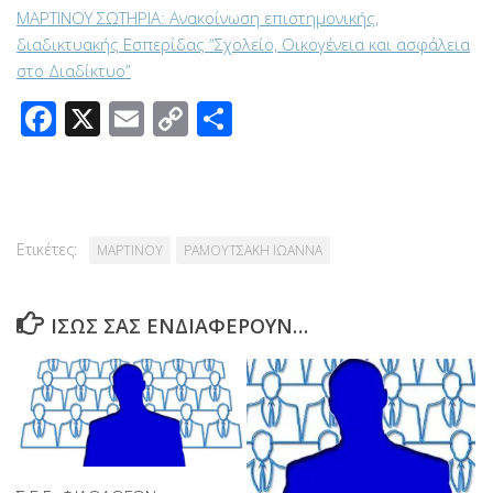
ΜΑΡΤΙΝΟΥ ΣΩΤΗΡΙΑ: Ανακοίνωση επιστημονικής,
διαδικτυακής Εσπερίδας “Σχολείο, Οικογένεια και ασφάλεια
στο Διαδίκτυο”
Facebook
X
Email
Copy
Μοιραστείτε
Link
Ετικέτες:
ΜΑΡΤΙΝΟΥ
ΡΑΜΟΥΤΣΑΚΗ ΙΩΑΝΝΑ
ΊΣΩΣ ΣΑΣ ΕΝΔΙΑΦΈΡΟΥΝ…