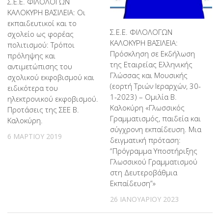
Σ.Ε.Ε. ΦΙΛΟΛΟΓΩΝ
ΚΑΛΟΚΥΡΗ ΒΑΣΙΛΕΙΑ: Οι
εκπαιδευτικοί και το
Σ.Ε.Ε. ΦΙΛΟΛΟΓΩΝ
σχολείο ως φορέας
ΚΑΛΟΚΥΡΗ ΒΑΣΙΛΕΙΑ:
πολιτισμού: Τρόποι
Πρόσκληση σε Εκδήλωση
πρόληψης και
της Εταιρείας Ελληνικής
αντιμετώπισης του
Γλώσσας και Μουσικής
σχολικού εκφοβισμού και
(εορτή Τριών Ιεραρχών, 30-
ειδικότερα του
1-2023) – Ομιλία Β.
ηλεκτρονικού εκφοβισμού.
Καλοκύρη «Γλωσσικός
Προτάσεις της ΣΕΕ Β.
Γραμματισμός, παιδεία και
Καλοκύρη.
σύγχρονη εκπαίδευση. Μια
6 ΜΑΡΤΊΟΥ 2019
δειγματική πρόταση:
“Πρόγραμμα Υποστήριξης
Γλωσσικού Γραμματισμού
στη Δευτεροβάθμια
Εκπαίδευση”»
26 ΙΑΝΟΥΑΡΊΟΥ 2023