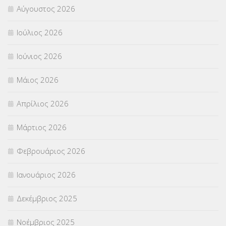
Αύγουστος 2026
Π.Ε.Κ. ΗΡΑΚΛΕΙΟΥ
(12)
Ιούλιος 2026
ΠΑΝΕΛΛΑΔΙΚΕΣ ΕΞΕΤΑΣΕΙΣ
(839)
Ιούνιος 2026
ΠΡΟΚΗΡΥΞΕΙΣ
(18)
Μάιος 2026
ΣΕΜΙΝΑΡΙΑ – ΗΜΕΡΙΔΕΣ
(495)
Απρίλιος 2026
ΣΕΠ
(50)
Μάρτιος 2026
ΣΤΕΛΕΧΗ
(360)
Φεβρουάριος 2026
ΣΥΜΒΟΥΛΕΥΤΙΚΟΣ ΣΤΑΘΜΟΣ ΝΕΩΝ
(18)
Ιανουάριος 2026
ΣΥΝΤΑΞΕΙΣ
(12)
Δεκέμβριος 2025
ΣΧΟΛΙΚΟΙ ΣΥΜΒΟΥΛΟΙ
(754)
Νοέμβριος 2025
ΥΠΕΡΑΡΙΘΜΟΙ
(1)