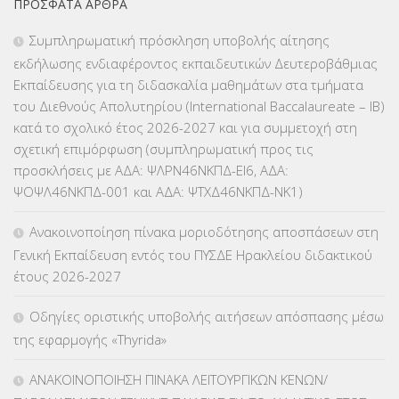
ΠΡΌΣΦΑΤΑ ΆΡΘΡΑ
ΕΠΑΛ
(366)
Συμπληρωματική πρόσκληση υποβολής αίτησης
εκδήλωσης ενδιαφέροντος εκπαιδευτικών Δευτεροβάθμιας
ΕΠΙΜΟΡΦΩΣΗ Τ.Π.Ε.
(10)
Εκπαίδευσης για τη διδασκαλία μαθημάτων στα τμήματα
του Διεθνούς Απολυτηρίου (International Baccalaureate – IB)
ΕΥΡΩΠΑΪΚΑ ΠΡΟΓΡΑΜΜΑΤΑ
(230)
κατά το σχολικό έτος 2026-2027 και για συμμετοχή στη
σχετική επιμόρφωση (συμπληρωματική προς τις
ΚΕΣΥ
(60)
προσκλήσεις με ΑΔΑ: ΨΛΡΝ46ΝΚΠΔ-ΕΙ6, ΑΔΑ:
ΨΟΨΛ46ΝΚΠΔ-001 και ΑΔΑ: ΨΤΧΔ46ΝΚΠΔ-ΝΚ1)
ΚΕΣΥΠ
(109)
Ανακοινοποίηση πίνακα μοριοδότησης αποσπάσεων στη
ΚΠγ – ΚΡΑΤΙΚΟ ΠΙΣΤΟΠΟΙΗΤΙΚΟ ΓΛΩΣΣΟΜΑΘΕΙΑΣ
(135)
Γενική Εκπαίδευση εντός του ΠΥΣΔΕ Ηρακλείου διδακτικού
έτους 2026-2027
ΚΠπ- ΚΡΑΤΙΚΟ ΠΙΣΤΟΠΟΙΗΤΙΚΟ ΠΛΗΡΟΦΟΡΙΚΗΣ
(12)
Οδηγίες οριστικής υποβολής αιτήσεων απόσπασης μέσω
ΛΟΙΠΑ
(309)
της εφαρμογής «Thyrida»
ΜΑΘΗΤΕΙΑ
(275)
ΑΝΑΚΟΙΝΟΠΟΙΗΣΗ ΠΙΝΑΚΑ ΛΕΙΤΟΥΡΓΙΚΩΝ ΚΕΝΩΝ/