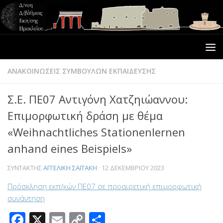
ΑΝΑΚΟΙΝΩΣΕΙΣ ΣΥΜΒΟΥΛΩΝ ΕΚΠΑΙΔΕΥΣΗΣ
Σ.Ε. ΠΕ07 Αντιγόνη Χατζηιώαννου:
Eπιμορφωτική δράση με θέμα
«Weihnachtliches Stationenlernen
anhand eines Beispiels»
ΣΥΝΤΆΚΤΗΣ
ΑΓΓΕΛΙΚΉ ΣΑΪΤΆΚΗ
·
12 ΔΕΚΕΜΒΡΊΟΥ 2023
Πρόσκληση εκπ/κών ΠΕ07 σε προαιρετική επιμορφωτική
συνάντηση
Facebook
X
Email
Copy
Μοιραστείτε