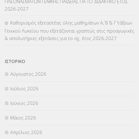
ΠΛΕΟΝΑΣΜΑΤΩΝ ΓΕΝΙΚΗΣ ΠΑΙΔΕΙΑΣ ΓΙΑ ΤΟ ΔΙΔΑΚΤΙΚΟ ΕΤΟΣ
ΜΕΤΑΘΕΣΕΙΣ-ΤΟΠΟΘΕΤΗΣΕΙΣ ΒΕΛΤΙΩΣΕΙΣ
(319)
2026-2027
ΜΕΤΑΤΑΞΕΙΣ
(87)
Καθορισμός εξεταστέας ύλης μαθημάτων Α΄, Β΄ & Γ΄ τάξεων
Γενικού Λυκείου που εξετάζονται γραπτώς στις προαγωγικές
ΜΕΤΑΦΟΡΑ ΜΑΘΗΤΩΝ
(3)
& απολυτήριες εξετάσεις για το σχ. έτος 2026-2027
ΝΟΜΟΘΕΣΙΑ
(66)
ΟΙΚΟΝΟΜΙΚΑ ΘΕΜΑΤΑ
(73)
ΙΣΤΟΡΙΚΌ
Αύγουστος 2026
Π.Ε.Κ. ΗΡΑΚΛΕΙΟΥ
(12)
Ιούλιος 2026
ΠΑΝΕΛΛΑΔΙΚΕΣ ΕΞΕΤΑΣΕΙΣ
(839)
Ιούνιος 2026
ΠΡΟΚΗΡΥΞΕΙΣ
(18)
Μάιος 2026
ΣΕΜΙΝΑΡΙΑ – ΗΜΕΡΙΔΕΣ
(495)
Απρίλιος 2026
ΣΕΠ
(50)