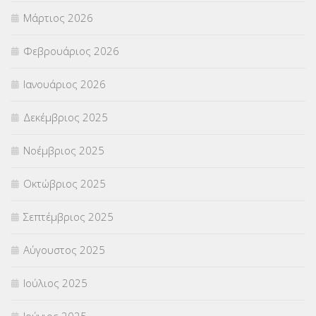
Μάρτιος 2026
ΣΤΕΛΕΧΗ
(360)
Φεβρουάριος 2026
ΣΥΜΒΟΥΛΕΥΤΙΚΟΣ ΣΤΑΘΜΟΣ ΝΕΩΝ
(18)
Ιανουάριος 2026
ΣΥΝΤΑΞΕΙΣ
(12)
Δεκέμβριος 2025
ΣΧΟΛΙΚΟΙ ΣΥΜΒΟΥΛΟΙ
(754)
Νοέμβριος 2025
ΥΠΕΡΑΡΙΘΜΟΙ
(1)
Οκτώβριος 2025
ΥΠΟΤΡΟΦΙΕΣ
(28)
Σεπτέμβριος 2025
ΦΥΣΙΚΗ ΑΓΩΓΗ
(692)
Αύγουστος 2025
Χωρίς κατηγορία
(55)
Ιούλιος 2025
Ιούνιος 2025