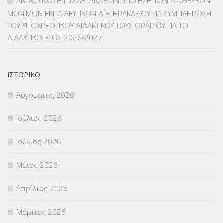
ΑΝΑΚΟΙΝΩΣΗ ΠΥΣΔΕ: ΑΝΑΚΟΙΝΟΠΟΙΗΣΗ ΤΩΝ ΔΙΑΘΕΣΕΩΝ
ΜΟΝΙΜΩΝ ΕΚΠΑΙΔΕΥΤΙΚΩΝ Δ.Ε. ΗΡΑΚΛΕΙΟΥ ΓΙΑ ΣΥΜΠΛΗΡΩΣΗ
ΜΕΤΑΦΟΡΑ ΜΑΘΗΤΩΝ
(3)
ΤΟΥ ΥΠΟΧΡΕΩΤΙΚΟΥ ΔΙΔΑΚΤΙΚΟΥ ΤΟΥΣ ΩΡΑΡΙΟΥ ΓΙΑ ΤΟ
ΔΙΔΑΚΤΙΚΟ ΕΤΟΣ 2026-2027
ΝΟΜΟΘΕΣΙΑ
(66)
ΟΙΚΟΝΟΜΙΚΑ ΘΕΜΑΤΑ
(73)
ΙΣΤΟΡΙΚΌ
Π.Ε.Κ. ΗΡΑΚΛΕΙΟΥ
(12)
Αύγουστος 2026
ΠΑΝΕΛΛΑΔΙΚΕΣ ΕΞΕΤΑΣΕΙΣ
(839)
Ιούλιος 2026
ΠΡΟΚΗΡΥΞΕΙΣ
(18)
Ιούνιος 2026
ΣΕΜΙΝΑΡΙΑ – ΗΜΕΡΙΔΕΣ
(495)
Μάιος 2026
ΣΕΠ
(50)
Απρίλιος 2026
ΣΤΕΛΕΧΗ
(360)
Μάρτιος 2026