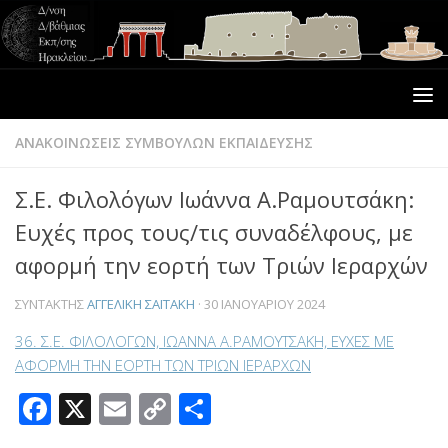
ΑΝΑΚΟΙΝΩΣΕΙΣ ΣΥΜΒΟΥΛΩΝ ΕΚΠΑΙΔΕΥΣΗΣ
Σ.Ε. Φιλολόγων Ιωάννα Α.Ραμουτσάκη:
Ευχές προς τους/τις συναδέλφους, με
αφορμή την εορτή των Τριών Ιεραρχών
ΣΥΝΤΆΚΤΗΣ
ΑΓΓΕΛΙΚΉ ΣΑΪΤΆΚΗ
·
30 ΙΑΝΟΥΑΡΊΟΥ 2024
36. Σ.Ε. ΦΙΛΟΛΟΓΩΝ, ΙΩΑΝΝΑ Α.ΡΑΜΟΥΤΣΑΚΗ, ΕΥΧΕΣ ΜΕ
ΑΦΟΡΜΗ ΤΗΝ ΕΟΡΤΗ ΤΩΝ ΤΡΙΩΝ ΙΕΡΑΡΧΩΝ
Facebook
X
Email
Copy
Μοιραστείτε
Link