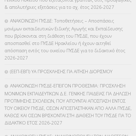
ΕΠΙΜΟΡΦΩΣΗ Τ.Π.Ε.
(10)
& απολυτήριες εξετάσεις για το σχ. έτος 2026-2027
ΕΥΡΩΠΑΪΚΑ ΠΡΟΓΡΑΜΜΑΤΑ
(230)
ΑΝΑΚΟΙΝΩΣΗ ΠΥΣΔΕ: Τοποθετήσεις – Αποσπάσεις
μονίμων εκπαιδευτικών Ειδικής Αγωγής και Εκπαίδευσης
ΚΕΣΥ
(60)
που βρίσκονται στη διάθεση του ΠΥΣΔΕ, που έχουν
αποσπασθεί στο ΠΥΣΔΕ Ηρακλείου ή έχουν αιτηθεί
ΚΕΣΥΠ
(109)
απόσπαση εντός του οικείου ΠΥΣΔΕ για το διδακτικό έτος
2026-2027
ΚΠγ – ΚΡΑΤΙΚΟ ΠΙΣΤΟΠΟΙΗΤΙΚΟ ΓΛΩΣΣΟΜΑΘΕΙΑΣ
(135)
(ΕΕΠ-ΕΒΠ) ΥΑ ΠΡΟΣΚΛΗΣΗΣ ΓΙΑ ΑΙΤΗΣΗ ΔΙΟΡΙΣΜΟΥ
ΚΠπ- ΚΡΑΤΙΚΟ ΠΙΣΤΟΠΟΙΗΤΙΚΟ ΠΛΗΡΟΦΟΡΙΚΗΣ
(12)
ΑΝΑΚΟΙΝΩΣΗ ΠΥΣΔΕ-ΕΠΕΙΓΟΝ ΠΡΟΘΕΣΜΙΑ: ΠΡΟΣΚΛΗΣΗ
ΛΟΙΠΑ
(309)
ΜΟΝΙΜΩΝ ΕΚΠΑΙΔΕΥΤΙΚΩΝ Δ.Ε. ΓΕΝΙΚΗΣ ΠΑΙΔΕΙΑΣ ΓΙΑ ΔΗΛΩΣΗ
ΠΡΟΤΙΜΗΣΗΣ ΣΧΟΛΕΙΩΝ, ΠΟΥ ΑΙΤΟΥΝΤΑΙ ΑΠΟΣΠΑΣΗ ΕΝΤΟΣ
ΜΑΘΗΤΕΙΑ
(275)
ΤΟΥ ΟΙΚΕΙΟΥ ΠΥΣΔΕ, ΟΣΩΝ ΑΠΟΣΠΑΣΤΗΚΑΝ ΑΠΟ ΑΛΛΑ ΠΥΣΔΕ,
ΚΑΘΩΣ ΚΑΙ ΟΣΩΝ ΒΡΙΣΚΟΝΤΑΙ ΣΤΗ ΔΙΑΘΕΣΗ ΤΟΥ ΠΥΣΔΕ ΓΙΑ ΤΟ
ΜΕΤΑΘΕΣΕΙΣ-ΤΟΠΟΘΕΤΗΣΕΙΣ ΒΕΛΤΙΩΣΕΙΣ
(319)
ΔΙΔΑΚΤΙΚΟ ΕΤΟΣ 2026-2027
ΜΕΤΑΤΑΞΕΙΣ
(87)