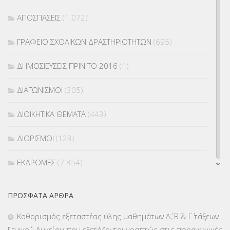
ΑΠΟΣΠΑΣΕΙΣ
(1.072)
ΓΡΑΦΕΙΟ ΣΧΟΛΙΚΩΝ ΔΡΑΣΤΗΡΙΟΤΗΤΩΝ
(695)
ΔΗΜΟΣΙΕΥΣΕΙΣ ΠΡΙΝ ΤΟ 2016
(1)
ΔΙΑΓΩΝΙΣΜΟΙ
(305)
ΔΙΟΙΚΗΤΙΚΑ ΘΕΜΑΤΑ
(443)
ΔΙΟΡΙΣΜΟΙ
(123)
ΕΚΔΡΟΜΕΣ
(7.354)
ΕΚΠΑΙΔΕΥΤΙΚΑ ΘΕΜΑΤΑ
(2.823)
ΠΡΌΣΦΑΤΑ ΆΡΘΡΑ
ΕΠΑΛ
(366)
Καθορισμός εξεταστέας ύλης μαθημάτων Α΄, Β΄ & Γ΄ τάξεων
Γενικού Λυκείου που εξετάζονται γραπτώς στις προαγωγικές