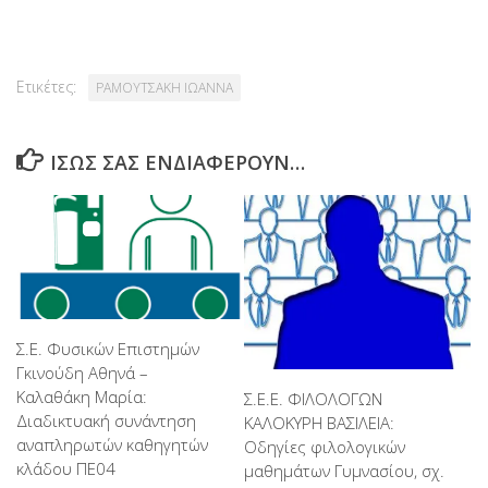
Ετικέτες:
ΡΑΜΟΥΤΣΑΚΗ ΙΩΑΝΝΑ
ΊΣΩΣ ΣΑΣ ΕΝΔΙΑΦΈΡΟΥΝ…
Σ.Ε. Φυσικών Επιστημών
Γκινούδη Αθηνά –
Καλαθάκη Μαρία:
Σ.Ε.Ε. ΦΙΛΟΛΟΓΩΝ
Διαδικτυακή συνάντηση
ΚΑΛΟΚΥΡΗ ΒΑΣΙΛΕΙΑ:
αναπληρωτών καθηγητών
Οδηγίες φιλολογικών
κλάδου ΠΕ04
μαθημάτων Γυμνασίου, σχ.