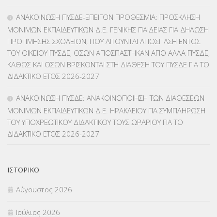
ΑΝΑΚΟΙΝΩΣΗ ΠΥΣΔΕ-ΕΠΕΙΓΟΝ ΠΡΟΘΕΣΜΙΑ: ΠΡΟΣΚΛΗΣΗ
ΛΟΙΠΑ
(309)
ΜΟΝΙΜΩΝ ΕΚΠΑΙΔΕΥΤΙΚΩΝ Δ.Ε. ΓΕΝΙΚΗΣ ΠΑΙΔΕΙΑΣ ΓΙΑ ΔΗΛΩΣΗ
ΠΡΟΤΙΜΗΣΗΣ ΣΧΟΛΕΙΩΝ, ΠΟΥ ΑΙΤΟΥΝΤΑΙ ΑΠΟΣΠΑΣΗ ΕΝΤΟΣ
ΜΑΘΗΤΕΙΑ
(275)
ΤΟΥ ΟΙΚΕΙΟΥ ΠΥΣΔΕ, ΟΣΩΝ ΑΠΟΣΠΑΣΤΗΚΑΝ ΑΠΟ ΑΛΛΑ ΠΥΣΔΕ,
ΚΑΘΩΣ ΚΑΙ ΟΣΩΝ ΒΡΙΣΚΟΝΤΑΙ ΣΤΗ ΔΙΑΘΕΣΗ ΤΟΥ ΠΥΣΔΕ ΓΙΑ ΤΟ
ΜΕΤΑΘΕΣΕΙΣ-ΤΟΠΟΘΕΤΗΣΕΙΣ ΒΕΛΤΙΩΣΕΙΣ
(319)
ΔΙΔΑΚΤΙΚΟ ΕΤΟΣ 2026-2027
ΜΕΤΑΤΑΞΕΙΣ
(87)
ΑΝΑΚΟΙΝΩΣΗ ΠΥΣΔΕ: ΑΝΑΚΟΙΝΟΠΟΙΗΣΗ ΤΩΝ ΔΙΑΘΕΣΕΩΝ
ΜΟΝΙΜΩΝ ΕΚΠΑΙΔΕΥΤΙΚΩΝ Δ.Ε. ΗΡΑΚΛΕΙΟΥ ΓΙΑ ΣΥΜΠΛΗΡΩΣΗ
ΜΕΤΑΦΟΡΑ ΜΑΘΗΤΩΝ
(3)
ΤΟΥ ΥΠΟΧΡΕΩΤΙΚΟΥ ΔΙΔΑΚΤΙΚΟΥ ΤΟΥΣ ΩΡΑΡΙΟΥ ΓΙΑ ΤΟ
ΔΙΔΑΚΤΙΚΟ ΕΤΟΣ 2026-2027
ΝΟΜΟΘΕΣΙΑ
(66)
ΟΙΚΟΝΟΜΙΚΑ ΘΕΜΑΤΑ
(73)
ΙΣΤΟΡΙΚΌ
Π.Ε.Κ. ΗΡΑΚΛΕΙΟΥ
(12)
Αύγουστος 2026
ΠΑΝΕΛΛΑΔΙΚΕΣ ΕΞΕΤΑΣΕΙΣ
(839)
Ιούλιος 2026