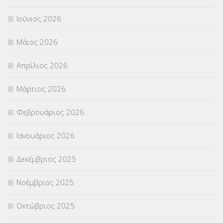
ΠΡΟΚΗΡΥΞΕΙΣ
(18)
Ιούνιος 2026
ΣΕΜΙΝΑΡΙΑ – ΗΜΕΡΙΔΕΣ
(495)
Μάιος 2026
ΣΕΠ
(50)
Απρίλιος 2026
ΣΤΕΛΕΧΗ
(360)
Μάρτιος 2026
ΣΥΜΒΟΥΛΕΥΤΙΚΟΣ ΣΤΑΘΜΟΣ ΝΕΩΝ
(18)
Φεβρουάριος 2026
ΣΥΝΤΑΞΕΙΣ
(12)
Ιανουάριος 2026
ΣΧΟΛΙΚΟΙ ΣΥΜΒΟΥΛΟΙ
(754)
Δεκέμβριος 2025
ΥΠΕΡΑΡΙΘΜΟΙ
(1)
Νοέμβριος 2025
ΥΠΟΤΡΟΦΙΕΣ
(28)
Οκτώβριος 2025
ΦΥΣΙΚΗ ΑΓΩΓΗ
(692)