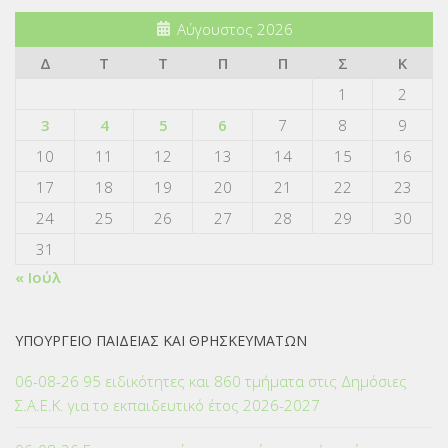
Αύγουστος 2026
Δ
Τ
Τ
Π
Π
Σ
Κ
1
2
3
4
5
6
7
8
9
10
11
12
13
14
15
16
17
18
19
20
21
22
23
24
25
26
27
28
29
30
31
« Ιούλ
ΥΠΟΥΡΓΕΙΟ ΠΑΙΔΕΙΑΣ ΚΑΙ ΘΡΗΣΚΕΥΜΑΤΩΝ
06-08-26 95 ειδικότητες και 860 τμήματα στις Δημόσιες
Σ.Α.Ε.Κ. για το εκπαιδευτικό έτος 2026-2027