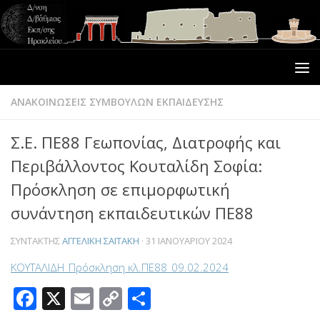
ΑΝΑΚΟΙΝΩΣΕΙΣ ΣΥΜΒΟΥΛΩΝ ΕΚΠΑΙΔΕΥΣΗΣ
Σ.Ε. ΠΕ88 Γεωπονίας, Διατροφής και
Περιβάλλοντος Κουταλίδη Σοφία:
Πρόσκληση σε επιμορφωτική
συνάντηση εκπαιδευτικών ΠΕ88
ΣΥΝΤΆΚΤΗΣ
ΑΓΓΕΛΙΚΉ ΣΑΪΤΆΚΗ
·
31 ΙΑΝΟΥΑΡΊΟΥ 2024
ΚΟΥΤΑΛΙΔΗ_Πρόσκληση κλ.ΠΕ88_09.02.2024
Facebook
X
Email
Copy
Μοιραστείτε