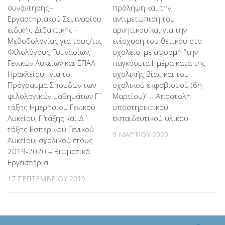
συνάντησης–
πρόληψη και την
Εργαστηριακού Σεμιναρίου
αντιμετώπιση του
ειδικής Διδακτικής –
αρνητικού και για την
Μεθοδολογίας για τους/τις
ενίσχυση του θετικού στο
Φιλολόγους Γυμνασίων,
σχολείο, με αφορμή “την
Γενικών Λυκείων και ΕΠΑΛ
παγκόσμια Ημέρα κατά της
Ηρακλείου, για το
σχολικής βίας και του
Πρόγραμμα Σπουδών των
σχολικού εκφοβισμού (6η
φιλολογικών μαθημάτων Γ΄
Μαρτίου)” – Αποστολή
τάξης Ημερήσιου Γενικού
υποστηρικτικού
Λυκείου, Γ΄ τάξης και Δ΄
εκπαιδευτικού υλικού
τάξης Εσπερινού Γενικού
9 ΜΑΡΤΊΟΥ 2020
Λυκείου, σχολικού έτους
2019-2020 – Βιωματικά
Εργαστήρια
17 ΣΕΠΤΕΜΒΡΊΟΥ 2019