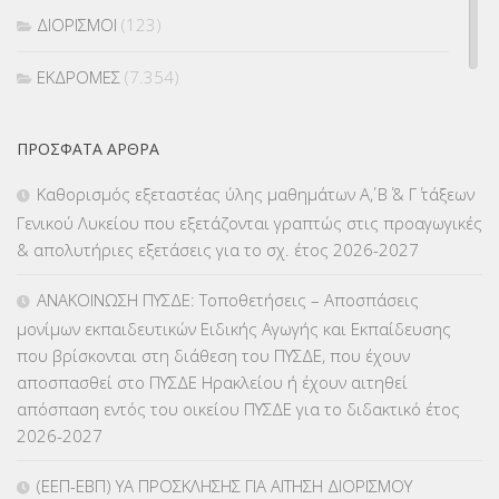
ΔΙΟΡΙΣΜΟΙ
(123)
ΕΚΔΡΟΜΕΣ
(7.354)
ΕΚΠΑΙΔΕΥΤΙΚΑ ΘΕΜΑΤΑ
(2.823)
ΠΡΌΣΦΑΤΑ ΆΡΘΡΑ
ΕΠΑΛ
(366)
Καθορισμός εξεταστέας ύλης μαθημάτων Α΄, Β΄ & Γ΄ τάξεων
Γενικού Λυκείου που εξετάζονται γραπτώς στις προαγωγικές
ΕΠΙΜΟΡΦΩΣΗ Τ.Π.Ε.
(10)
& απολυτήριες εξετάσεις για το σχ. έτος 2026-2027
ΕΥΡΩΠΑΪΚΑ ΠΡΟΓΡΑΜΜΑΤΑ
(230)
ΑΝΑΚΟΙΝΩΣΗ ΠΥΣΔΕ: Τοποθετήσεις – Αποσπάσεις
μονίμων εκπαιδευτικών Ειδικής Αγωγής και Εκπαίδευσης
ΚΕΣΥ
(60)
που βρίσκονται στη διάθεση του ΠΥΣΔΕ, που έχουν
αποσπασθεί στο ΠΥΣΔΕ Ηρακλείου ή έχουν αιτηθεί
ΚΕΣΥΠ
(109)
απόσπαση εντός του οικείου ΠΥΣΔΕ για το διδακτικό έτος
2026-2027
ΚΠγ – ΚΡΑΤΙΚΟ ΠΙΣΤΟΠΟΙΗΤΙΚΟ ΓΛΩΣΣΟΜΑΘΕΙΑΣ
(135)
(ΕΕΠ-ΕΒΠ) ΥΑ ΠΡΟΣΚΛΗΣΗΣ ΓΙΑ ΑΙΤΗΣΗ ΔΙΟΡΙΣΜΟΥ
ΚΠπ- ΚΡΑΤΙΚΟ ΠΙΣΤΟΠΟΙΗΤΙΚΟ ΠΛΗΡΟΦΟΡΙΚΗΣ
(12)