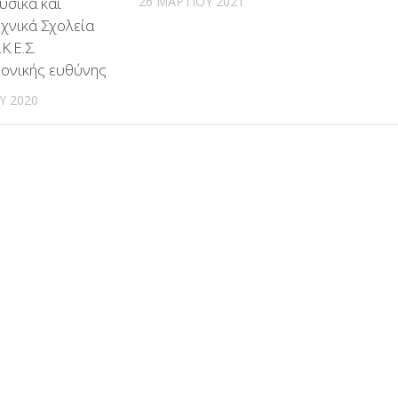
26 ΜΑΡΤΊΟΥ 2021
υσικά και
χνικά Σχολεία
Κ.Ε.Σ.
μονικής ευθύνης
ΟΥ 2020