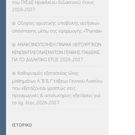
του ΠΥΣΔΕ Ηρακλείου διδακτικού έτους
ΚΠπ- ΚΡΑΤΙΚΟ ΠΙΣΤΟΠΟΙΗΤΙΚΟ
2026-2027
ΠΛΗΡΟΦΟΡΙΚΗΣ
(12)
Οδηγίες οριστικής υποβολής αιτήσεων
ΛΟΙΠΑ
(309)
απόσπασης μέσω της εφαρμογής «Thyrida»
ΜΑΘΗΤΕΙΑ
(275)
ΑΝΑΚΟΙΝΟΠΟΙΗΣΗ ΠΙΝΑΚΑ ΛΕΙΤΟΥΡΓΙΚΩΝ
ΚΕΝΩΝ/ΠΛΕΟΝΑΣΜΑΤΩΝ ΓΕΝΙΚΗΣ ΠΑΙΔΕΙΑΣ
ΜΕΤΑΘΕΣΕΙΣ-ΤΟΠΟΘΕΤΗΣΕΙΣ
ΓΙΑ ΤΟ ΔΙΔΑΚΤΙΚΟ ΕΤΟΣ 2026-2027
ΒΕΛΤΙΩΣΕΙΣ
(319)
Καθορισμός εξεταστέας ύλης
ΜΕΤΑΤΑΞΕΙΣ
(87)
μαθημάτων Α΄, Β΄ & Γ΄ τάξεων Γενικού Λυκείου
που εξετάζονται γραπτώς στις
ΜΕΤΑΦΟΡΑ ΜΑΘΗΤΩΝ
(3)
προαγωγικές & απολυτήριες εξετάσεις για
το σχ. έτος 2026-2027
ΝΟΜΟΘΕΣΙΑ
(66)
ΟΙΚΟΝΟΜΙΚΑ ΘΕΜΑΤΑ
(73)
ΙΣΤΟΡΙΚΌ
Π.Ε.Κ. ΗΡΑΚΛΕΙΟΥ
(12)