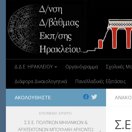
Δ.Δ.Ε. ΗΡΑΚΛΕΙΟΥ
Οργανόγραμμα
Σχολικές Μ
Διάφορα Δικαιολογητικά
Πανελλαδικές Εξετάσεις
ΑΚΟΛΟΥΘΉΣΤΕ:
ΑΝΑΚΟ
ΕΠΌΜΕΝΟ ΆΡΘΡΟ
Σ.
Σ.Ε.Ε. ΠΟΛΙΤΙΚΩΝ ΜΗΧΑΝΙΚΩΝ &
ΑΡΧΙΤΕΚΤΟΝΩΝ ΜΠΟΥΛΑΚΗ ΑΡΧΟΝΤΩ: