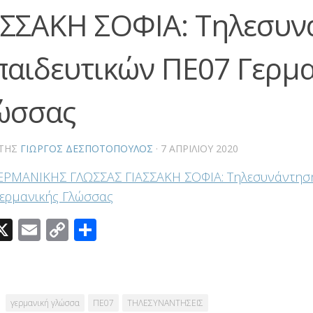
ΑΣΣΑΚΗ ΣΟΦΙΑ: Τηλεσυν
παιδευτικών ΠΕ07 Γερμα
ώσσας
ΤΗΣ
ΓΙΏΡΓΟΣ ΔΕΣΠΟΤΌΠΟΥΛΟΣ
·
7 ΑΠΡΙΛΊΟΥ 2020
 ΓΕΡΜΑΝΙΚΗΣ ΓΛΩΣΣΑΣ ΓΙΑΣΣΑΚΗ ΣΟΦΙΑ: Τηλεσυνάντησ
ερμανικής Γλώσσας
acebook
X
Email
Copy
Μοιραστείτε
Link
γερμανική γλώσσα
ΠΕ07
ΤΗΛΕΣΥΝΑΝΤΗΣΕΙΣ