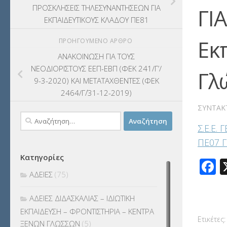
ΠΡΟΣΚΛΗΣΕΙΣ ΤΗΛΕΣΥΝΑΝΤΗΣΕΩΝ ΓΙΑ
ΓΙ
ΕΚΠΑΙΔΕΥΤΙΚΟΥΣ ΚΛΑΔΟΥ ΠΕ81
Εκ
ΠΡΟΗΓΟΎΜΕΝΟ ΆΡΘΡΟ
ΑΝΑΚΟΙΝΩΣΗ ΓΙΑ ΤΟΥΣ
ΝΕΟΔΙΟΡΙΣΤΟΥΣ ΕΕΠ-ΕΒΠ (ΦΕΚ 241/Γ’/
Γλ
9-3-2020) ΚΑΙ ΜΕΤΑΤΑΧΘΕΝΤΕΣ (ΦΕΚ
2464/Γ΄/31-12-2019)
ΣΥΝΤΆΚ
Αναζήτηση
Σ.Ε.Ε.
για:
ΠΕ07 Γ
Κατηγορίες
F
ΑΔΕΙΕΣ
(75)
ΑΔΕΙΕΣ ΔΙΔΑΣΚΑΛΙΑΣ – ΙΔΙΩΤΙΚΗ
ΕΚΠΑΙΔΕΥΣΗ – ΦΡΟΝΤΙΣΤΗΡΙΑ – ΚΕΝΤΡΑ
Ετικέτες:
ΞΕΝΩΝ ΓΛΩΣΣΩΝ
(5)