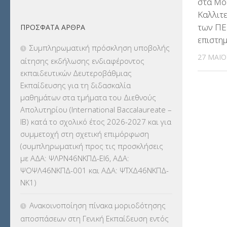
στα Μο
ΔΙΟΡΙΣΜΟΙ
(123)
Καλλιτε
των ΠΕ.
ΠΡΌΣΦΑΤΑ ΆΡΘΡΑ
ΕΚΔΡΟΜΕΣ
(7.354)
επιστη
Συμπληρωματική πρόσκληση υποβολής
ΕΚΠΑΙΔΕΥΤΙΚΑ ΘΕΜΑΤΑ
(2.824)
27 ΜΑΪ́
αίτησης εκδήλωσης ενδιαφέροντος
εκπαιδευτικών Δευτεροβάθμιας
ΕΠΑΛ
(366)
Εκπαίδευσης για τη διδασκαλία
μαθημάτων στα τμήματα του Διεθνούς
ΕΠΙΜΟΡΦΩΣΗ Τ.Π.Ε.
(10)
Απολυτηρίου (International Baccalaureate –
IB) κατά το σχολικό έτος 2026-2027 και για
ΕΥΡΩΠΑΪΚΑ ΠΡΟΓΡΑΜΜΑΤΑ
(230)
συμμετοχή στη σχετική επιμόρφωση
(συμπληρωματική προς τις προσκλήσεις
ΚΕΣΥ
(60)
με ΑΔΑ: ΨΛΡΝ46ΝΚΠΔ-ΕΙ6, ΑΔΑ:
ΨΟΨΛ46ΝΚΠΔ-001 και ΑΔΑ: ΨΤΧΔ46ΝΚΠΔ-
ΚΕΣΥΠ
(109)
ΝΚ1)
ΚΠγ – ΚΡΑΤΙΚΟ ΠΙΣΤΟΠΟΙΗΤΙΚΟ
Ανακοινοποίηση πίνακα μοριοδότησης
ΓΛΩΣΣΟΜΑΘΕΙΑΣ
(135)
αποσπάσεων στη Γενική Εκπαίδευση εντός