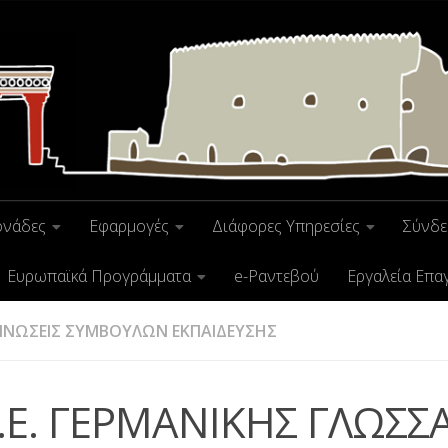
ονάδες
Εφαρμογές
Διάφορες Υπηρεσίες
Σύνδε
Ευρωπαϊκά Προγράμματα
e-Ραντεβού
Εργαλεία Επα
ΙΝΩΣΕΙΣ ΣΥΜΒΟΥΛΩΝ ΕΚΠΑΙΔΕΥΣΗΣ
Ε.Ε. ΓΕΡΜΑΝΙΚΗΣ ΓΛΩΣΣ