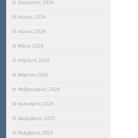
Αύγουστος 2026
ΠΑΝΕΛΛΑΔΙΚΕΣ ΕΞΕΤΑΣΕΙΣ
(839)
Ιούλιος 2026
ΠΡΟΚΗΡΥΞΕΙΣ
(18)
Ιούνιος 2026
ΣΕΜΙΝΑΡΙΑ – ΗΜΕΡΙΔΕΣ
(495)
Μάιος 2026
ΣΕΠ
(50)
Απρίλιος 2026
ΣΤΕΛΕΧΗ
(360)
Μάρτιος 2026
ΣΥΜΒΟΥΛΕΥΤΙΚΟΣ ΣΤΑΘΜΟΣ ΝΕΩΝ
Φεβρουάριος 2026
(18)
Ιανουάριος 2026
ΣΥΝΤΑΞΕΙΣ
(12)
Δεκέμβριος 2025
ΣΧΟΛΙΚΟΙ ΣΥΜΒΟΥΛΟΙ
(754)
Νοέμβριος 2025
ΥΠΕΡΑΡΙΘΜΟΙ
(1)