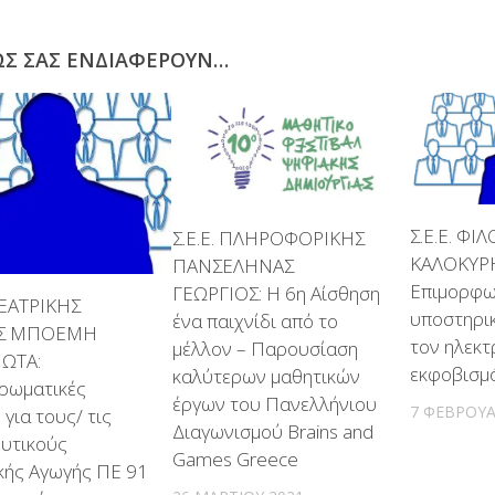
ΩΣ ΣΑΣ ΕΝΔΙΑΦΈΡΟΥΝ…
Σ.Ε.Ε. Φ
Σ.Ε.Ε. ΠΛΗΡΟΦΟΡΙΚΗΣ
ΚΑΛΟΚΥΡΗ
ΠΑΝΣΕΛΗΝΑΣ
Επιμορφω
ΓΕΩΡΓΙΟΣ: Η 6η Αίσθηση
ΘΕΑΤΡΙΚΗΣ
υποστηρικ
ένα παιχνίδι από το
Σ ΜΠΟΕΜΗ
τον ηλεκτ
μέλλον – Παρουσίαση
ΩΤΑ:
εκφοβισμ
καλύτερων μαθητικών
ρωματικές
έργων του Πανελλήνιου
7 ΦΕΒΡΟΥΑ
 για τους/ τις
Διαγωνισμού Brains and
ευτικούς
Games Greece
κής Αγωγής ΠΕ 91