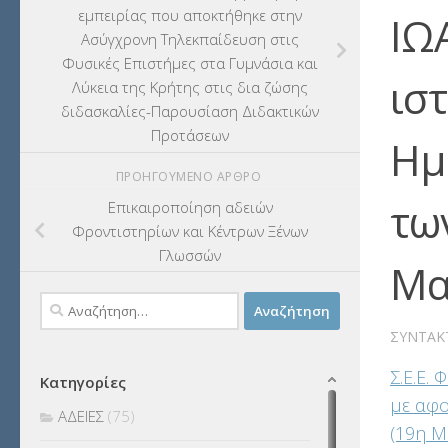
εμπειρίας που αποκτήθηκε στην
ΙΩ
Ασύγχρονη Τηλεκπαίδευση στις
Φυσικές Επιστήμες στα Γυμνάσια και
ισ
Λύκεια της Κρήτης στις δια ζώσης
διδασκαλίες-Παρουσίαση Διδακτικών
Προτάσεων
Ημ
ΠΡΟΗΓΟΎΜΕΝΟ ΆΡΘΡΟ
τω
Επικαιροποίηση αδειών
Φροντιστηρίων και Κέντρων Ξένων
Γλωσσών
Μα
Αναζήτηση
για:
ΣΥΝΤΆΚ
Σ.Ε.Ε.
Κατηγορίες
με αφο
ΑΔΕΙΕΣ
(75)
(19η Μ