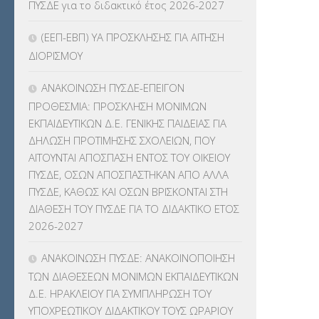
ΠΥΣΔΕ για το διδακτικό έτος 2026-2027
ΚΠγ – ΚΡΑΤΙΚΟ ΠΙΣΤΟΠΟΙΗΤΙΚΟ
ΓΛΩΣΣΟΜΑΘΕΙΑΣ
(135)
(ΕΕΠ-ΕΒΠ) ΥΑ ΠΡΟΣΚΛΗΣΗΣ ΓΙΑ ΑΙΤΗΣΗ
ΔΙΟΡΙΣΜΟΥ
ΚΠπ- ΚΡΑΤΙΚΟ ΠΙΣΤΟΠΟΙΗΤΙΚΟ
ΠΛΗΡΟΦΟΡΙΚΗΣ
(12)
ΑΝΑΚΟΙΝΩΣΗ ΠΥΣΔΕ-ΕΠΕΙΓΟΝ
ΠΡΟΘΕΣΜΙΑ: ΠΡΟΣΚΛΗΣΗ ΜΟΝΙΜΩΝ
ΛΟΙΠΑ
(309)
ΕΚΠΑΙΔΕΥΤΙΚΩΝ Δ.Ε. ΓΕΝΙΚΗΣ ΠΑΙΔΕΙΑΣ ΓΙΑ
ΔΗΛΩΣΗ ΠΡΟΤΙΜΗΣΗΣ ΣΧΟΛΕΙΩΝ, ΠΟΥ
ΜΑΘΗΤΕΙΑ
(275)
ΑΙΤΟΥΝΤΑΙ ΑΠΟΣΠΑΣΗ ΕΝΤΟΣ ΤΟΥ ΟΙΚΕΙΟΥ
ΠΥΣΔΕ, ΟΣΩΝ ΑΠΟΣΠΑΣΤΗΚΑΝ ΑΠΟ ΑΛΛΑ
ΜΕΤΑΘΕΣΕΙΣ-ΤΟΠΟΘΕΤΗΣΕΙΣ
ΠΥΣΔΕ, ΚΑΘΩΣ ΚΑΙ ΟΣΩΝ ΒΡΙΣΚΟΝΤΑΙ ΣΤΗ
ΒΕΛΤΙΩΣΕΙΣ
(319)
ΔΙΑΘΕΣΗ ΤΟΥ ΠΥΣΔΕ ΓΙΑ ΤΟ ΔΙΔΑΚΤΙΚΟ ΕΤΟΣ
2026-2027
ΜΕΤΑΤΑΞΕΙΣ
(87)
ΑΝΑΚΟΙΝΩΣΗ ΠΥΣΔΕ: ΑΝΑΚΟΙΝΟΠΟΙΗΣΗ
ΜΕΤΑΦΟΡΑ ΜΑΘΗΤΩΝ
(3)
ΤΩΝ ΔΙΑΘΕΣΕΩΝ ΜΟΝΙΜΩΝ ΕΚΠΑΙΔΕΥΤΙΚΩΝ
Δ.Ε. ΗΡΑΚΛΕΙΟΥ ΓΙΑ ΣΥΜΠΛΗΡΩΣΗ ΤΟΥ
ΝΟΜΟΘΕΣΙΑ
(66)
ΥΠΟΧΡΕΩΤΙΚΟΥ ΔΙΔΑΚΤΙΚΟΥ ΤΟΥΣ ΩΡΑΡΙΟΥ