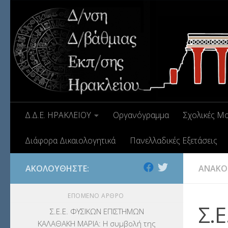
Δ.Δ.Ε. ΗΡΑΚΛΕΙΟΥ
Οργανόγραμμα
Σχολικές Μ
Διάφορα Δικαιολογητικά
Πανελλαδικές Εξετάσεις
ΑΚΟΛΟΥΘΉΣΤΕ:
ΑΝΑΚΟ
ΕΠΌΜΕΝΟ ΆΡΘΡΟ
Σ.
Σ.Ε.Ε. ΦΥΣΙΚΩΝ ΕΠΙΣΤΗΜΩΝ
ΚΑΛΑΘΑΚΗ ΜΑΡΙΑ: Η συμβολή της