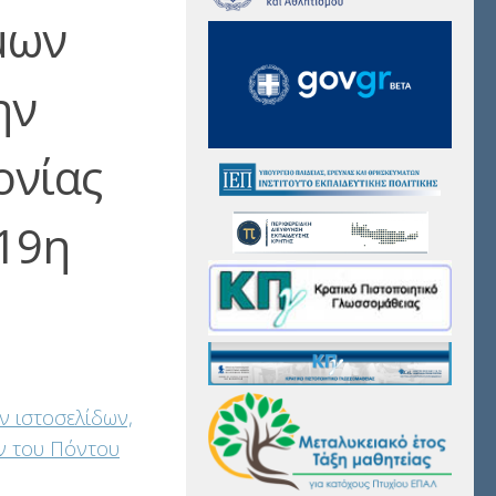
μων
ην
ονίας
19η
 ιστοσελίδων,
ν του Πόντου