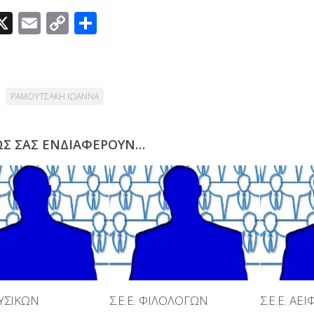
acebook
X
Email
Copy
Μοιραστείτε
Link
ΡΑΜΟΥΤΣΑΚΗ ΙΩΑΝΝΑ
ΩΣ ΣΑΣ ΕΝΔΙΑΦΈΡΟΥΝ…
ΦΥΣΙΚΩΝ
Σ.Ε.Ε. ΦΙΛΟΛΟΓΩΝ
Σ.Ε.Ε. ΑΕ