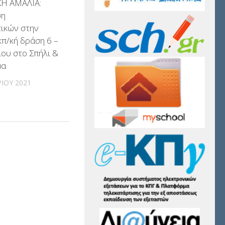
Η ΑΜΑΛΙΑ:
ση
ικών στην
κπ/κή δράση 6 –
ου στο Σπήλι &
μα
ΊΟΥ 2021