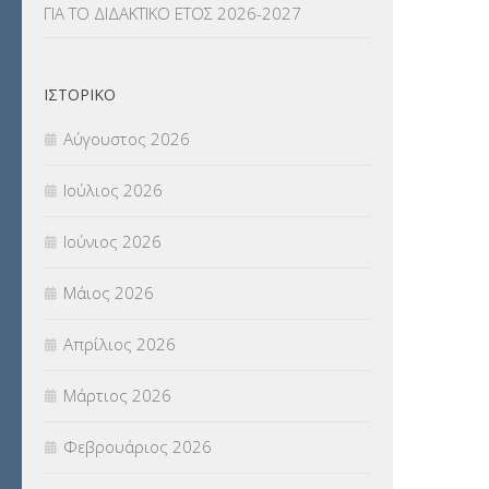
ΓΙΑ ΤΟ ΔΙΔΑΚΤΙΚΟ ΕΤΟΣ 2026-2027
ΟΙΚΟΝΟΜΙΚΑ ΘΕΜΑΤΑ
(73)
Π.Ε.Κ. ΗΡΑΚΛΕΙΟΥ
(12)
ΙΣΤΟΡΙΚΌ
ΠΑΝΕΛΛΑΔΙΚΕΣ ΕΞΕΤΑΣΕΙΣ
(839)
Αύγουστος 2026
ΠΡΟΚΗΡΥΞΕΙΣ
(18)
Ιούλιος 2026
ΣΕΜΙΝΑΡΙΑ – ΗΜΕΡΙΔΕΣ
(495)
Ιούνιος 2026
ΣΕΠ
(50)
Μάιος 2026
ΣΤΕΛΕΧΗ
(360)
Απρίλιος 2026
ΣΥΜΒΟΥΛΕΥΤΙΚΟΣ ΣΤΑΘΜΟΣ ΝΕΩΝ
Μάρτιος 2026
(18)
Φεβρουάριος 2026
ΣΥΝΤΑΞΕΙΣ
(12)