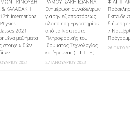
ΗΜΩΝ ΓΚΙΝΟΥΔΗ
ΡΑΜΟΥΤΣΑΚΗ ΙΩΑΝΝΑ:
ΦΙΛΙΠΠΑΚ
 & ΚΑΛΑΘΑΚΗ
Ενημέρωση συναδέλφων
Πρόσκλη
17th International
για την εξ αποστάσεως
Εκπαιδευτ
 Physics
υλοποίηση Εργαστηρίου
διήμερη ε
classes 2021
από το Ινστιτούτο
7 Νοεμβρί
ημένα μαθήματα
Πληροφορικής του
Πρόγραμ
ς στοιχειωδών
Ιδρύματος Τεχνολογίας
26 ΟΚΤΩΒΡ
δίων
και Έρευνας (Ι.Π.-Ι.Τ.Ε.)
ΟΥΑΡΊΟΥ 2021
27 ΙΑΝΟΥΑΡΊΟΥ 2023