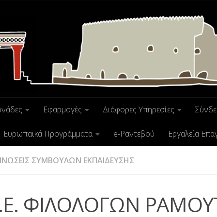
ονάδες
Εφαρμογές
Διάφορες Υπηρεσίες
Σύνδε
Ευρωπαϊκά Προγράμματα
e-Ραντεβού
Εργαλεία Επα
ΙΝΩΣΕΙΣ ΣΥΜΒΟΥΛΩΝ ΕΚΠΑΙΔΕΥΣΗΣ
Ε.Ε. ΦΙΛΟΛΟΓΩΝ ΡΑΜΟ