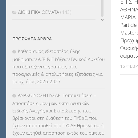
ΕΠΙΣΤ
ΑΘΗΝΑ
ΔΙΟΙΚΗΤΙΚΑ ΘΕΜΑΤΑ
(443)
ΜΑΡΙΑ: 
Particle
ΔΙΟΡΙΣΜΟΙ
(123)
Master
ΠΡΌΣΦΑΤΑ ΆΡΘΡΑ
Προχωρ
ΕΚΔΡΟΜΕΣ
(7.354)
Φυσική
Καθορισμός εξεταστέας ύλης
σωματι
ΕΚΠΑΙΔΕΥΤΙΚΑ ΘΕΜΑΤΑ
(2.823)
μαθημάτων Α΄, Β΄ & Γ΄ τάξεων Γενικού Λυκείου
16 ΦΕΒΡ
που εξετάζονται γραπτώς στις
ΕΠΑΛ
(366)
προαγωγικές & απολυτήριες εξετάσεις για
το σχ. έτος 2026-2027
ΕΠΙΜΟΡΦΩΣΗ Τ.Π.Ε.
(10)
ΑΝΑΚΟΙΝΩΣΗ ΠΥΣΔΕ: Τοποθετήσεις –
ΕΥΡΩΠΑΪΚΑ ΠΡΟΓΡΑΜΜΑΤΑ
(230)
Αποσπάσεις μονίμων εκπαιδευτικών
Ειδικής Αγωγής και Εκπαίδευσης που
ΚΕΣΥ
(60)
βρίσκονται στη διάθεση του ΠΥΣΔΕ, που
έχουν αποσπασθεί στο ΠΥΣΔΕ Ηρακλείου ή
ΚΕΣΥΠ
(109)
έχουν αιτηθεί απόσπαση εντός του οικείου