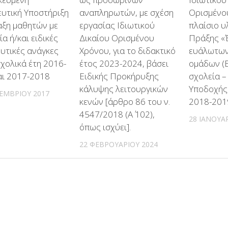
ευτική Υποστήριξη
αναπληρωτών, με σχέση
Ορισμένο
αξη μαθητών με
εργασίας Ιδιωτικού
πλαίσιο υ
α ή/και ειδικές
Δικαίου Ορισμένου
Πράξης «
υτικές ανάγκες
Χρόνου, για το διδακτικό
ευάλωτων
σχολικά έτη 2016-
έτος 2023-2024, βάσει
ομάδων (
αι 2017-2018
Ειδικής Προκήρυξης
σχολεία –
κάλυψης λειτουργικών
Υποδοχής,
ΕΜΒΡΊΟΥ 2017
κενών [άρθρο 86 του ν.
2018-201
4547/2018 (Α΄ 102),
28 ΙΑΝΟΥΑ
όπως ισχύει].
22 ΦΕΒΡΟΥΑΡΊΟΥ 2024