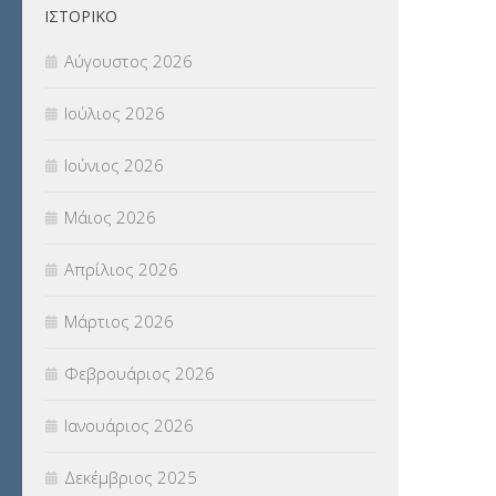
ΙΣΤΟΡΙΚΌ
Π.Ε.Κ. ΗΡΑΚΛΕΙΟΥ
(12)
Αύγουστος 2026
ΠΑΝΕΛΛΑΔΙΚΕΣ ΕΞΕΤΑΣΕΙΣ
(839)
Ιούλιος 2026
ΠΡΟΚΗΡΥΞΕΙΣ
(18)
Ιούνιος 2026
ΣΕΜΙΝΑΡΙΑ – ΗΜΕΡΙΔΕΣ
(495)
Μάιος 2026
ΣΕΠ
(50)
Απρίλιος 2026
ΣΤΕΛΕΧΗ
(360)
Μάρτιος 2026
ΣΥΜΒΟΥΛΕΥΤΙΚΟΣ ΣΤΑΘΜΟΣ ΝΕΩΝ
Φεβρουάριος 2026
(18)
Ιανουάριος 2026
ΣΥΝΤΑΞΕΙΣ
(12)
Δεκέμβριος 2025
ΣΧΟΛΙΚΟΙ ΣΥΜΒΟΥΛΟΙ
(754)