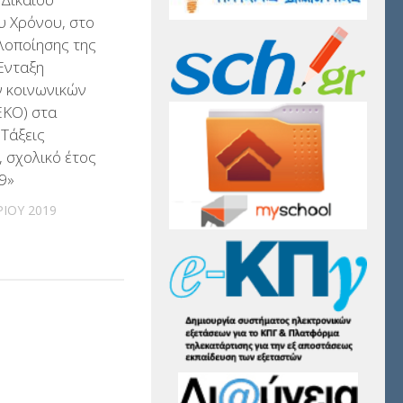
υ Χρόνου, στο
λοποίησης της
Ένταξη
 κοινωνικών
ΕΚΟ) στα
 Τάξεις
 σχολικό έτος
9»
ΡΊΟΥ 2019