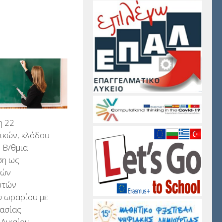
 22
ικών, κλάδου
 Β/θμια
ση ως
νών
ωτών
υ ωραρίου με
γασίας
 Δικαίου