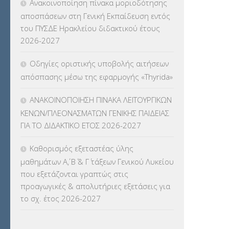
Ανακοινοποίηση πίνακα μοριοδότησης
ΓΛΩΣΣΟΜΑΘΕΙΑΣ
(135)
αποσπάσεων στη Γενική Εκπαίδευση εντός
του ΠΥΣΔΕ Ηρακλείου διδακτικού έτους
ΚΠπ- ΚΡΑΤΙΚΟ ΠΙΣΤΟΠΟΙΗΤΙΚΟ
2026-2027
ΠΛΗΡΟΦΟΡΙΚΗΣ
(12)
Οδηγίες οριστικής υποβολής αιτήσεων
ΛΟΙΠΑ
(309)
απόσπασης μέσω της εφαρμογής «Thyrida»
ΜΑΘΗΤΕΙΑ
(275)
ΑΝΑΚΟΙΝΟΠΟΙΗΣΗ ΠΙΝΑΚΑ ΛΕΙΤΟΥΡΓΙΚΩΝ
ΚΕΝΩΝ/ΠΛΕΟΝΑΣΜΑΤΩΝ ΓΕΝΙΚΗΣ ΠΑΙΔΕΙΑΣ
ΜΕΤΑΘΕΣΕΙΣ-ΤΟΠΟΘΕΤΗΣΕΙΣ
ΓΙΑ ΤΟ ΔΙΔΑΚΤΙΚΟ ΕΤΟΣ 2026-2027
ΒΕΛΤΙΩΣΕΙΣ
(319)
Καθορισμός εξεταστέας ύλης
ΜΕΤΑΤΑΞΕΙΣ
(87)
μαθημάτων Α΄, Β΄ & Γ΄ τάξεων Γενικού Λυκείου
που εξετάζονται γραπτώς στις
ΜΕΤΑΦΟΡΑ ΜΑΘΗΤΩΝ
(3)
προαγωγικές & απολυτήριες εξετάσεις για
το σχ. έτος 2026-2027
ΝΟΜΟΘΕΣΙΑ
(66)
ΟΙΚΟΝΟΜΙΚΑ ΘΕΜΑΤΑ
(73)