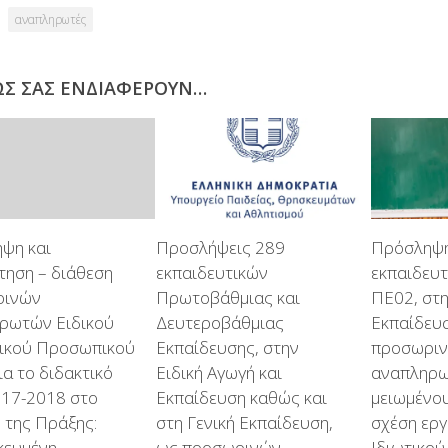
αναπληρωτές
ΩΣ ΣΑΣ ΕΝΔΙΑΦΈΡΟΥΝ…
ψη και
Προσλήψεις 289
Πρόσληψη
τηση – διάθεση
εκπαιδευτικών
εκπαιδευτ
ρινών
Πρωτοβάθμιας και
ΠΕ02, στη
ρωτών Ειδικού
Δευτεροβάθμιας
Εκπαίδευ
ικού Προσωπικού
Εκπαίδευσης, στην
προσωρι
ια το διδακτικό
Ειδική Αγωγή και
αναπληρ
017-2018 στο
Εκπαίδευση καθώς και
μειωμένο
 της Πράξης:
στη Γενική Εκπαίδευση,
σχέση ερ
κευμένη
ως προσωρινών
Ιδιωτικού