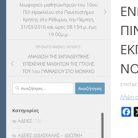
λεωφορείο μαθητών/τριών του 10ου
ΕΝ
ΓΕΛ Ηρακλείου στο Πανεπιστήμιο
Κρήτης στο Ρέθυμνο, την Πέμπτη,
ΠΙ
31/03/2016 και ώρες 08.15π.μ. έως
19.00μ.μ.
ΕΚ
ΠΡΟΗΓΟΎΜΕΝΟ ΆΡΘΡΟ
ΑΝΑΘΕΣΗ ΤΗΣ ΕΚΠΑΙΔΕΥΤΙΚΗΣ
ΝΟ
ΕΠΙΣΚΕΨΗΣ ΜΑΘΗΤΩΝ ΤΗΣ Γ΄ΤΑΞΗΣ
ΤΟΥ 1ου ΓΥΜΝΑΣΙΟΥ ΣΤΟ ΜΟΝΑΧΟ
ΣΥΝΤΆΚ
Αναζήτηση
για:
Λήψη 
F
Κατηγορίες
ΑΔΕΙΕΣ
(75)
ΑΔΕΙΕΣ ΔΙΔΑΣΚΑΛΙΑΣ – ΙΔΙΩΤΙΚΗ