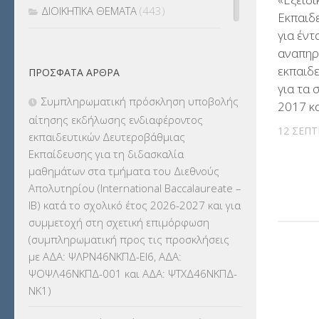
ΔΙΟΙΚΗΤΙΚΑ ΘΕΜΑΤΑ
(443)
Εκπαιδ
για έντ
ΔΙΟΡΙΣΜΟΙ
(123)
αναπηρί
εκπαιδε
ΠΡΌΣΦΑΤΑ ΆΡΘΡΑ
ΕΚΔΡΟΜΕΣ
(7.354)
για τα 
Συμπληρωματική πρόσκληση υποβολής
2017 κ
ΕΚΠΑΙΔΕΥΤΙΚΑ ΘΕΜΑΤΑ
(2.824)
αίτησης εκδήλωσης ενδιαφέροντος
12 ΣΕΠΤ
εκπαιδευτικών Δευτεροβάθμιας
ΕΠΑΛ
(366)
Εκπαίδευσης για τη διδασκαλία
μαθημάτων στα τμήματα του Διεθνούς
ΕΠΙΜΟΡΦΩΣΗ Τ.Π.Ε.
(10)
Απολυτηρίου (International Baccalaureate –
IB) κατά το σχολικό έτος 2026-2027 και για
ΕΥΡΩΠΑΪΚΑ ΠΡΟΓΡΑΜΜΑΤΑ
(230)
συμμετοχή στη σχετική επιμόρφωση
(συμπληρωματική προς τις προσκλήσεις
ΚΕΣΥ
(60)
με ΑΔΑ: ΨΛΡΝ46ΝΚΠΔ-ΕΙ6, ΑΔΑ:
ΨΟΨΛ46ΝΚΠΔ-001 και ΑΔΑ: ΨΤΧΔ46ΝΚΠΔ-
ΚΕΣΥΠ
(109)
ΝΚ1)
ΚΠγ – ΚΡΑΤΙΚΟ ΠΙΣΤΟΠΟΙΗΤΙΚΟ