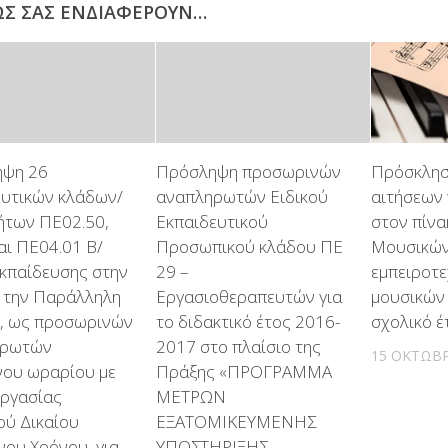
ΩΣ ΣΑΣ ΕΝΔΙΑΦΈΡΟΥΝ…
ψη 26
Πρόσληψη προσωρινών
Πρόσκλησ
ευτικών κλάδων/
αναπληρωτών Ειδικού
αιτήσεων 
τήτων ΠΕ02.50,
Εκπαιδευτικού
στον πίνα
αι ΠΕ04.01 Β/
Προσωπικού κλάδου ΠΕ
Μουσικών
Εκπαίδευσης στην
29 –
εμπειροτ
α την Παράλληλη
Εργασιοθεραπευτών για
μουσικών 
η, ως προσωρινών
το διδακτικό έτος 2016-
σχολικό 
ηρωτών
2017 στο πλαίσιο της
15 ΟΚΤΩΒΡ
νου ωραρίου με
Πράξης «ΠΡΟΓΡΑΜΜΑ
εργασίας
ΜΕΤΡΩΝ
ού Δικαίου
ΕΞΑΤΟΜΙΚΕΥΜΕΝΗΣ
νου Χρόνου, για
ΥΠΟΣΤΗΡΙΞΗΣ