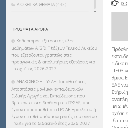
ΊΣ
ΔΙΟΙΚΗΤΙΚΑ ΘΕΜΑΤΑ
(443)
ΔΙΟΡΙΣΜΟΙ
(123)
ΠΡΌΣΦΑΤΑ ΆΡΘΡΑ
ΕΚΔΡΟΜΕΣ
(7.354)
Καθορισμός εξεταστέας ύλης
ΕΚΠΑΙΔΕΥΤΙΚΑ ΘΕΜΑΤΑ
(2.823)
μαθημάτων Α΄, Β΄ & Γ΄ τάξεων Γενικού Λυκείου
Πρόσλη
που εξετάζονται γραπτώς στις
εκπαιδ
ΕΠΑΛ
(366)
προαγωγικές & απολυτήριες εξετάσεις για
ειδικο
το σχ. έτος 2026-2027
ΠΕ03 κ
ΕΠΙΜΟΡΦΩΣΗ Τ.Π.Ε.
(10)
θμιας 
ΑΝΑΚΟΙΝΩΣΗ ΠΥΣΔΕ: Τοποθετήσεις –
ΕΑΕ γι
ΕΥΡΩΠΑΪΚΑ ΠΡΟΓΡΑΜΜΑΤΑ
(230)
Αποσπάσεις μονίμων εκπαιδευτικών
Στήριξ
Ειδικής Αγωγής και Εκπαίδευσης που
ΚΕΣΥ
(60)
αναπλ
βρίσκονται στη διάθεση του ΠΥΣΔΕ, που
μειωμέ
έχουν αποσπασθεί στο ΠΥΣΔΕ Ηρακλείου ή
ΚΕΣΥΠ
(109)
σχέση 
έχουν αιτηθεί απόσπαση εντός του οικείου
Ιδιωτικ
ΠΥΣΔΕ για το διδακτικό έτος 2026-2027
ΚΠγ – ΚΡΑΤΙΚΟ ΠΙΣΤΟΠΟΙΗΤΙΚΟ
Ορισμέ