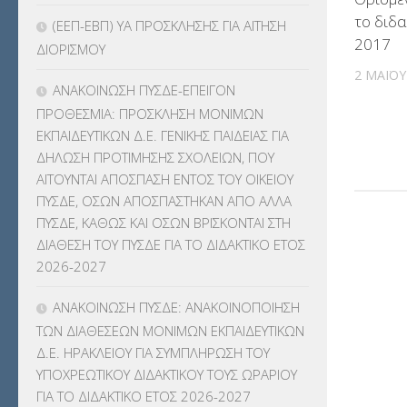
ΓΛΩΣΣΟΜΑΘΕΙΑΣ
(135)
το διδα
(ΕΕΠ-ΕΒΠ) ΥΑ ΠΡΟΣΚΛΗΣΗΣ ΓΙΑ ΑΙΤΗΣΗ
2017
ΔΙΟΡΙΣΜΟΥ
ΚΠπ- ΚΡΑΤΙΚΟ ΠΙΣΤΟΠΟΙΗΤΙΚΟ
2 ΜΑΪ́Ο
ΠΛΗΡΟΦΟΡΙΚΗΣ
(12)
ΑΝΑΚΟΙΝΩΣΗ ΠΥΣΔΕ-ΕΠΕΙΓΟΝ
ΠΡΟΘΕΣΜΙΑ: ΠΡΟΣΚΛΗΣΗ ΜΟΝΙΜΩΝ
ΛΟΙΠΑ
(309)
ΕΚΠΑΙΔΕΥΤΙΚΩΝ Δ.Ε. ΓΕΝΙΚΗΣ ΠΑΙΔΕΙΑΣ ΓΙΑ
ΔΗΛΩΣΗ ΠΡΟΤΙΜΗΣΗΣ ΣΧΟΛΕΙΩΝ, ΠΟΥ
ΜΑΘΗΤΕΙΑ
(275)
ΑΙΤΟΥΝΤΑΙ ΑΠΟΣΠΑΣΗ ΕΝΤΟΣ ΤΟΥ ΟΙΚΕΙΟΥ
ΠΥΣΔΕ, ΟΣΩΝ ΑΠΟΣΠΑΣΤΗΚΑΝ ΑΠΟ ΑΛΛΑ
ΜΕΤΑΘΕΣΕΙΣ-ΤΟΠΟΘΕΤΗΣΕΙΣ
ΠΥΣΔΕ, ΚΑΘΩΣ ΚΑΙ ΟΣΩΝ ΒΡΙΣΚΟΝΤΑΙ ΣΤΗ
ΒΕΛΤΙΩΣΕΙΣ
(319)
ΔΙΑΘΕΣΗ ΤΟΥ ΠΥΣΔΕ ΓΙΑ ΤΟ ΔΙΔΑΚΤΙΚΟ ΕΤΟΣ
2026-2027
ΜΕΤΑΤΑΞΕΙΣ
(87)
ΑΝΑΚΟΙΝΩΣΗ ΠΥΣΔΕ: ΑΝΑΚΟΙΝΟΠΟΙΗΣΗ
ΜΕΤΑΦΟΡΑ ΜΑΘΗΤΩΝ
(3)
ΤΩΝ ΔΙΑΘΕΣΕΩΝ ΜΟΝΙΜΩΝ ΕΚΠΑΙΔΕΥΤΙΚΩΝ
Δ.Ε. ΗΡΑΚΛΕΙΟΥ ΓΙΑ ΣΥΜΠΛΗΡΩΣΗ ΤΟΥ
ΝΟΜΟΘΕΣΙΑ
(66)
ΥΠΟΧΡΕΩΤΙΚΟΥ ΔΙΔΑΚΤΙΚΟΥ ΤΟΥΣ ΩΡΑΡΙΟΥ
ΓΙΑ ΤΟ ΔΙΔΑΚΤΙΚΟ ΕΤΟΣ 2026-2027
ΟΙΚΟΝΟΜΙΚΑ ΘΕΜΑΤΑ
(73)