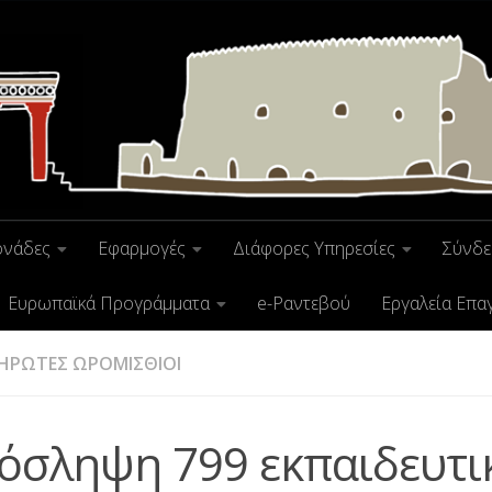
ονάδες
Εφαρμογές
Διάφορες Υπηρεσίες
Σύνδε
Ευρωπαϊκά Προγράμματα
e-Ραντεβού
Εργαλεία Επα
ΗΡΩΤΕΣ ΩΡΟΜΙΣΘΙΟΙ
όσληψη 799 εκπαιδευτι