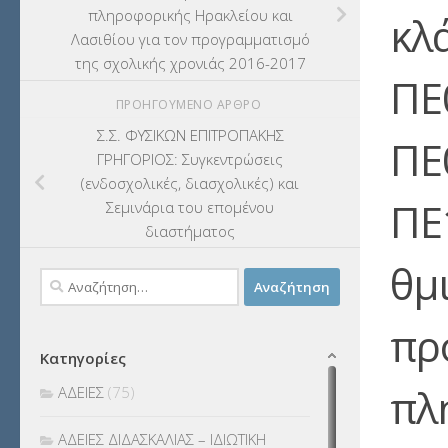
πληροφορικής Ηρακλείου και
κλ
Λασιθίου για τον προγραμματισμό
της σχολικής χρονιάς 2016-2017
ΠΕ
ΠΡΟΗΓΟΎΜΕΝΟ ΆΡΘΡΟ
Σ.Σ. ΦΥΣΙΚΩΝ ΕΠΙΤΡΟΠΑΚΗΣ
ΠΕ
ΓΡΗΓΟΡΙΟΣ: Συγκεντρώσεις
(ενδοσχολικές, διασχολικές) και
ΠΕ
Σεμινάρια του επομένου
διαστήματος
θμ
Αναζήτηση
για:
πρ
Κατηγορίες
πλ
ΑΔΕΙΕΣ
(75)
ΑΔΕΙΕΣ ΔΙΔΑΣΚΑΛΙΑΣ – ΙΔΙΩΤΙΚΗ