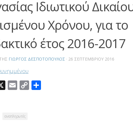
γασίας Ιδιωτικού Δικαίο
ισμένου Χρόνου, για το
δακτικό έτος 2016-2017
ΤΗΣ
ΓΙΏΡΓΟΣ ΔΕΣΠΟΤΌΠΟΥΛΟΣ
·
26 ΣΕΠΤΕΜΒΡΊΟΥ 2016
συνημμένου
acebook
X
Email
Copy
Μοιραστείτε
Link
αναπληρωτές