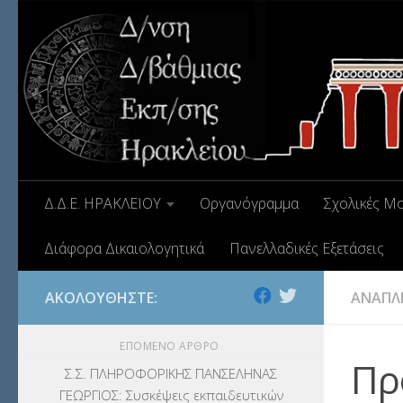
Δ.Δ.Ε. ΗΡΑΚΛΕΙΟΥ
Οργανόγραμμα
Σχολικές Μ
Διάφορα Δικαιολογητικά
Πανελλαδικές Εξετάσεις
ΑΚΟΛΟΥΘΉΣΤΕ:
ΑΝΑΠΛ
ΕΠΌΜΕΝΟ ΆΡΘΡΟ
Πρ
Σ.Σ. ΠΛΗΡΟΦΟΡΙΚΗΣ ΠΑΝΣΕΛΗΝΑΣ
ΓΕΩΡΓΙΟΣ: Συσκέψεις εκπαιδευτικών