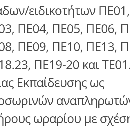
άδων/ειδικοτήτων ΠΕ01,
03, ΠΕ04, ΠΕ05, ΠΕ06, Π
08, ΠΕ09, ΠΕ10, ΠΕ13, Π
18.23, ΠΕ19-20 και ΤΕ01
ιας Εκπαίδευσης ως
οσωρινών αναπληρωτώ
ήρους ωραρίου με σχέσ