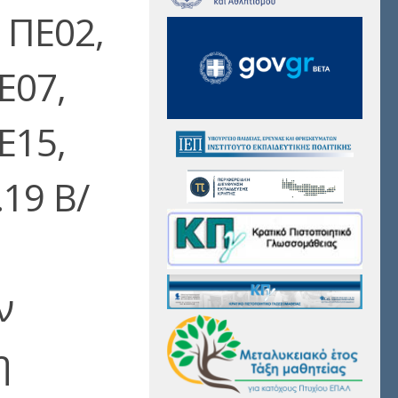
 ΠΕ02,
Ε07,
Ε15,
.19 Β/
ν
η