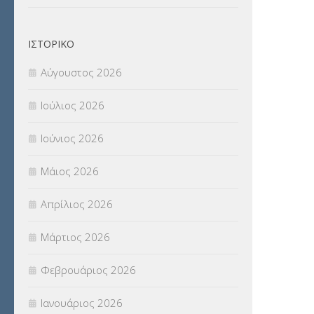
Π.Ε.Κ. ΗΡΑΚΛΕΙΟΥ
(12)
ΙΣΤΟΡΙΚΌ
ΠΑΝΕΛΛΑΔΙΚΕΣ ΕΞΕΤΑΣΕΙΣ
(839)
Αύγουστος 2026
ΠΡΟΚΗΡΥΞΕΙΣ
(18)
Ιούλιος 2026
ΣΕΜΙΝΑΡΙΑ – ΗΜΕΡΙΔΕΣ
(495)
Ιούνιος 2026
ΣΕΠ
(50)
Μάιος 2026
ΣΤΕΛΕΧΗ
(360)
Απρίλιος 2026
ΣΥΜΒΟΥΛΕΥΤΙΚΟΣ ΣΤΑΘΜΟΣ ΝΕΩΝ
Μάρτιος 2026
(18)
Φεβρουάριος 2026
ΣΥΝΤΑΞΕΙΣ
(12)
Ιανουάριος 2026
ΣΧΟΛΙΚΟΙ ΣΥΜΒΟΥΛΟΙ
(754)